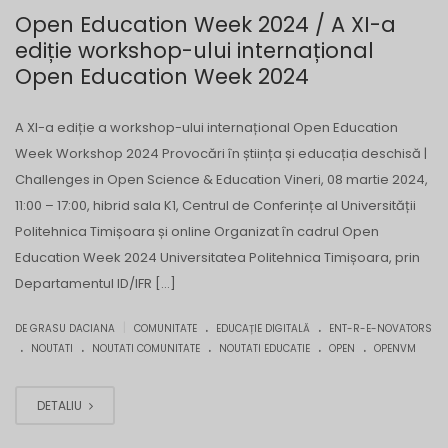
Open Education Week 2024 / A XI-a
ediție workshop-ului internațional
Open Education Week 2024
A XI-a ediție a workshop-ului internațional Open Education
Week Workshop 2024 Provocări în știința și educația deschisă |
Challenges in Open Science & Education Vineri, 08 martie 2024,
11:00 – 17:00, hibrid sala K1, Centrul de Conferințe al Universității
Politehnica Timișoara și online Organizat în cadrul Open
Education Week 2024 Universitatea Politehnica Timișoara, prin
Departamentul ID/IFR […]
.
.
|
DE GRASU DACIANA
COMUNITATE
EDUCAȚIE DIGITALĂ
ENT-R-E-NOVATORS
.
.
.
.
.
NOUTATI
NOUTATI COMUNITATE
NOUTATI EDUCATIE
OPEN
OPENVM
DETALIU