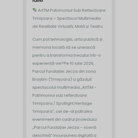
ArtTM Patrimoniul Sub Reflectoare
Timișoara – Spectacol Multimedia
de Realitate Virtuală, Mixtă și Teatru
Cum pot tehnologia, arta publică și
memoria locală să se unească
pentru a transforma trecutul într-o
experiență vie?
Pe 10 iulie 2026,
Parcul Fundației Jecza din zona
Braytim (Timișoara) a găzduit
spectacolul multimedia „ArtTM -
Patrimoniul sub reflectoare
Timișoara / Spotlight Heritage
Timișoara”, cel de-al patrulea
eveniment din cadrul proiectului
„Parcul Fundației Jecza – scenă
deschisă”.
Incursiunea digitală a