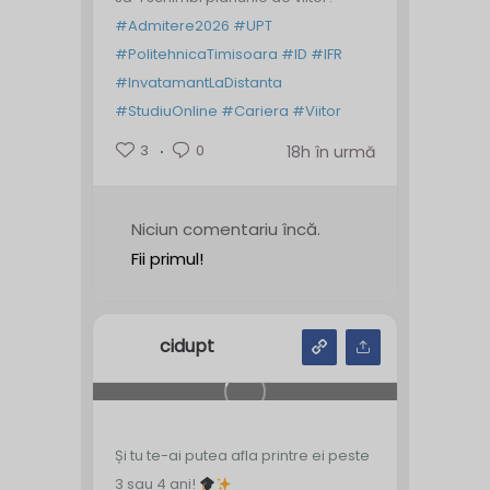
#Admitere2026
#UPT
#PolitehnicaTimisoara
#ID
#IFR
#InvatamantLaDistanta
#StudiuOnline
#Cariera
#Viitor
3
0
18h în urmă
Niciun comentariu încă.
Fii primul!
cidupt
Și tu te-ai putea afla printre ei peste
3 sau 4 ani!