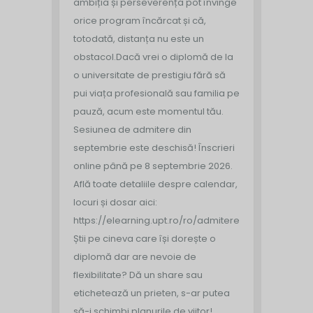
ambiția și perseverența pot învinge
orice program încărcat și că,
totodată, distanța nu este un
obstacol.
Dacă vrei o diplomă de la
o universitate de prestigiu fără să
pui viața profesională sau familia pe
pauză, acum este momentul tău.
Sesiunea de admitere din
septembrie este deschisă!
Înscrieri
online până pe 8 septembrie 2026.
Află toate detaliile despre calendar,
locuri și dosar aici:
https://elearning.upt.ro/ro/admitere/
Știi pe cineva care își dorește o
diplomă dar are nevoie de
flexibilitate? Dă un share sau
etichetează un prieten, s-ar putea
să-i schimbi planurile de viitor!