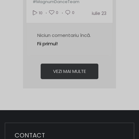
#MagnumDanceTeam
0
0
10
iulie 23
Niciun comentariu încă.
Fii primul!
VEZI MAI MULTE
CONTACT