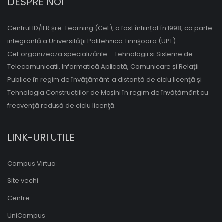
DESPRE NOI
Centrul ID/IFR și e-Learning (CeL), a fost înființat în 1998, ca parte
integrantă a Universităţii Politehnica Timişoara (UPT).
CeL organizeaza specializările – Tehnologii si Sisteme de
Telecomunicatii, Informatică Aplicată, Comunicare și Relații
Publice în regim de învăţământ la distanță de ciclu licenţă și
Tehnologia Construcțiilor de Mașini în regim de învățământ cu
frecvență redusă de ciclu licenţă.
LINK-URI UTILE
Campus Virtual
Site vechi
Centre
UniCampus