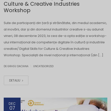
Culture & Creative Industries
Workshop
Sute de participanți din țară și străinătate, din mediul academic,
al inovării, dar și din domeniul industriilor creative s-au adunat
vineri, 08 decembrie 2023, la cea de-a opta ediție a workshop-
ului internațional de competențe digitale în cultură și industriile
creative/ Digital Skills for Culture & Creative Industries
Workshop. Specialiști de nivel național și internațional (din […]
|
DE GRASU DACIANA
UNCATEGORIZED
DETALIU
DEC
07