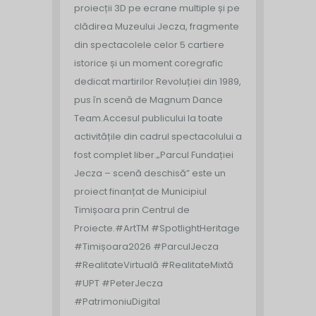
proiecții 3D pe ecrane multiple și pe
clădirea Muzeului Jecza, fragmente
din spectacolele celor 5 cartiere
istorice și un moment coregrafic
dedicat martirilor Revoluției din 1989,
pus în scenă de Magnum Dance
Team.
Accesul publicului la toate
activitățile din cadrul spectacolului a
fost complet liber.
„Parcul Fundației
Jecza – scenă deschisă” este un
proiect finanțat de Municipiul
Timișoara prin Centrul de
Proiecte.
#ArtTM #SpotlightHeritage
#Timișoara2026 #ParculJecza
#RealitateVirtuală #RealitateMixtă
#UPT #PeterJecza
#PatrimoniuDigital