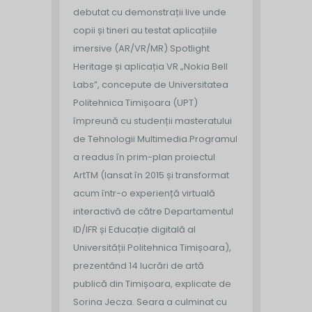
debutat cu demonstrații live unde
copii și tineri au testat aplicațiile
imersive (AR/VR/MR) Spotlight
Heritage și aplicația VR „Nokia Bell
Labs”, concepute de Universitatea
Politehnica Timișoara (UPT)
împreună cu studenții masteratului
de Tehnologii Multimedia.
Programul
a readus în prim-plan proiectul
ArtTM (lansat în 2015 și transformat
acum într-o experiență virtuală
interactivă de către Departamentul
ID/IFR și Educație digitală al
Universității Politehnica Timișoara),
prezentând 14 lucrări de artă
publică din Timișoara, explicate de
Sorina Jecza. Seara a culminat cu