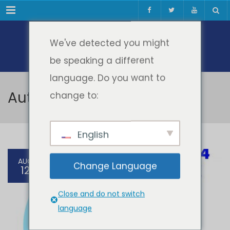
Meniul
We've detected you might
be speaking a different
language. Do you want to
Autor: Grasu Daciana
change to:
English
AUG
Change Language
12
Close and do not switch
language