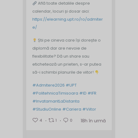
Află toate detaliile despre
calendar, locuri și dosar aici:
https://elearning.upt.ro/ro/admiter
e/
Știi pe cineva care își dorește o
diplomă dar are nevoie de
flexibilitate? Dă un share sau
etichetează un prieten, s-ar putea
să-i schimbi planurile de viitor!
#Admitere2026
#UPT
#PolitehnicaTimisoara
#ID
#IFR
#InvatamantLaDistanta
#StudiuOnline
#Cariera
#Viitor
4
1
0
18h în urmă