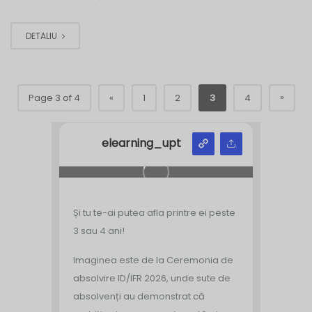
DETALIU
»
Page 3 of 4
«
1
2
3
4
elearning_upt
Și tu te-ai putea afla printre ei peste
3 sau 4 ani!
Imaginea este de la Ceremonia de
absolvire ID/IFR 2026, unde sute de
absolvenți au demonstrat că