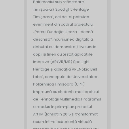
Patrimoniul sub reflectoare
Timișoara / Spotlight Heritage
Timișoara”, cel de-al patrulea
eveniment din cadrul proiectului
„Parcul Fundației Jecza – scenă
deschisă”.
Incursiunea digitală a
debutat cu demonstrații live unde
copii și tineri au testat aplicațiile
imersive (AR/VR/MR) Spotlight
Heritage și aplicația VR „Nokia Bell
Labs”, concepute de Universitatea
Politehnica Timișoara (UPT)
împreună cu studenții masteratului
de Tehnologii Multimedia.
Programul
a readus în prim-plan proiectul
ArtTM (lansat în 2015 și transformat
acum într-o experiență virtuală