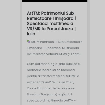
ArtTM: Patrimoniul Sub
Reflectoare Timișoara |
Spectacol multimedia
VR/MR la Parcul Jecza |
Iulie
ArtTM Patrimoniul Sub Reflectoare
Timișoara – Spectacol Multimedia
de Realitate Virtuală, Mixtă și Teatru
Cum pot tehnologia, arta publică și
memoria locală să se unească
pentru a transforma trecutul într-o
experiență vie?
Pe 10 iulie 2026,
Parcul Fundației Jecza din zona
Braytim (Timișoara) a găzduit
spectacolul multimedia „ArtTM -