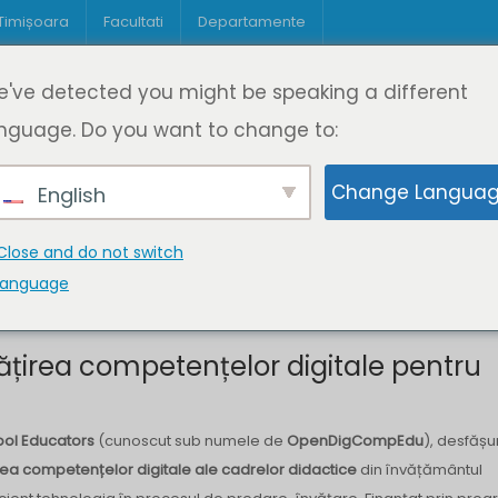
 Timișoara
Facultati
Departamente
Despre DeL
Educație
Educație
've detected you might be speaking a different
pagină
Cine suntem
Oferta de cursuri
Digitaliz
nguage. Do you want to change to:
Change Langua
English
ătățirea competențelor
i
Close and do not switch
language
rea competențelor digitale pentru
ool Educators
(cunoscut sub numele de
OpenDigCompEdu
), desfășu
ea competențelor digitale ale cadrelor didactice
din învățământul