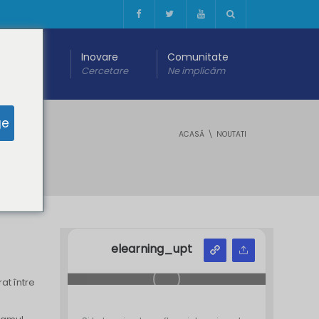
 digitală
Inovare
Comunitate
are
Cercetare
Ne implicăm
ge
ACASĂ
NOUTATI
elearning_upt
rat între