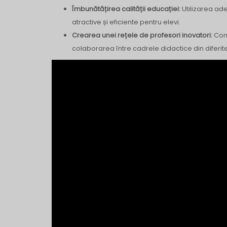
Îmbunătățirea calității educației:
Utilizarea ade
atractive și eficiente pentru elevi.
Crearea unei rețele de profesori inovatori:
Comu
colaborarea între cadrele didactice din diferite 