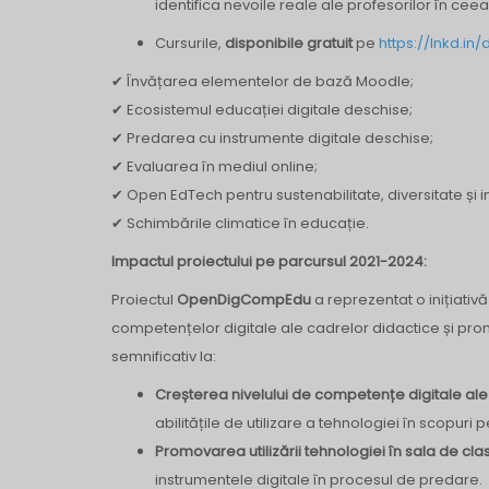
identifica nevoile reale ale profesorilor în cee
Cursurile,
disponibile gratuit
pe
https://lnkd.i
✔ Învățarea elementelor de bază Moodle;
✔ Ecosistemul educației digitale deschise;
✔ Predarea cu instrumente digitale deschise;
✔ Evaluarea în mediul online;
✔ Open EdTech pentru sustenabilitate, diversitate și i
✔ Schimbările climatice în educație.
Impactul proiectului pe parcursul 2021-2024:
Proiectul
OpenDigCompEdu
a reprezentat o inițiati
competențelor digitale ale cadrelor didactice și promo
semnificativ la:
Creșterea nivelului de competențe digitale ale
abilitățile de utilizare a tehnologiei în scopuri
Promovarea utilizării tehnologiei în sala de cla
instrumentele digitale în procesul de predare.