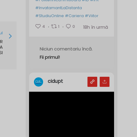
#InvatamantLaDistanta
#StudiuOnline
#Cariera
#Viitor
4
1
0
18h în urmă
ul
OR
EA
Niciun comentariu încă.
SI
Fii primul!
cidupt