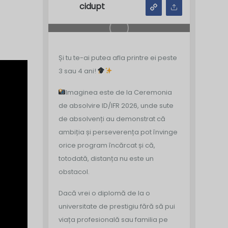
cidupt
Și tu te-ai putea afla printre ei peste
3 sau 4 ani!
Imaginea este de la Ceremonia
de absolvire ID/IFR 2026, unde sute
de absolvenți au demonstrat că
ambiția și perseverența pot învinge
orice program încărcat și că,
totodată, distanța nu este un
obstacol.
Dacă vrei o diplomă de la o
universitate de prestigiu fără să pui
viața profesională sau familia pe