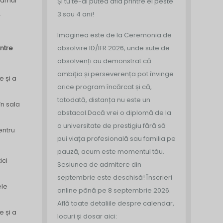
gramul
Și tu te-ai putea afla printre ei peste
.
3 sau 4 ani!
Imaginea este de la Ceremonia de
intre
absolvire ID/IFR 2026, unde sute de
absolvenți au demonstrat că
ambiția și perseverența pot învinge
e și a
orice program încărcat și că,
totodată, distanța nu este un
în sala
obstacol.
Dacă vrei o diplomă de la
o universitate de prestigiu fără să
entru
pui viața profesională sau familia pe
pauză, acum este momentul tău.
ici
Sesiunea de admitere din
septembrie este deschisă!
Înscrieri
ele
online până pe 8 septembrie 2026.
Află toate detaliile despre calendar,
e și a
locuri și dosar aici: