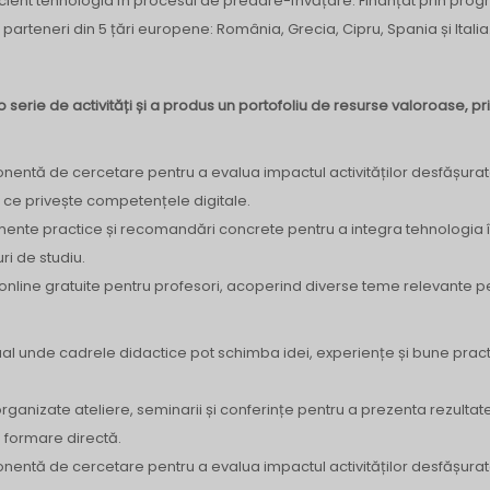
eficient tehnologia în procesul de predare-învățare. Finanțat prin pro
parteneri din 5 țări europene: România, Grecia, Cipru, Spania și Italia
 o serie de activități și a produs un portofoliu de resurse valoroase, pr
nentă de cercetare pentru a evalua impactul activităților desfășurat
a ce privește competențele digitale.
mente practice și recomandări concrete pentru a integra tehnologia 
ri de studiu.
online gratuite pentru profesori, acoperind diverse teme relevante p
ual unde cadrele didactice pot schimba idei, experiențe și bune pract
organizate ateliere, seminarii și conferințe pentru a prezenta rezultat
de formare directă.
nentă de cercetare pentru a evalua impactul activităților desfășurat