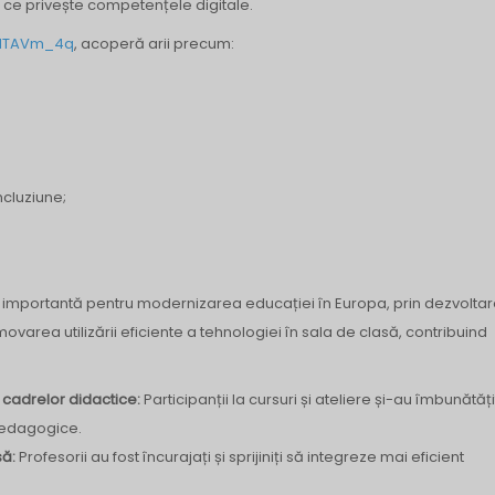
a ce privește competențele digitale.
n/dTAVm_4q
, acoperă arii precum:
ncluziune;
vă importantă pentru modernizarea educației în Europa, prin dezvolta
varea utilizării eficiente a tehnologiei în sala de clasă, contribuind
 cadrelor didactice:
Participanții la cursuri și ateliere și-au îmbunătăți
 pedagogice.
să:
Profesorii au fost încurajați și sprijiniți să integreze mai eficient