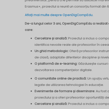
preuniversitar, pentru a le permite să utilizeze mai 
Erasmus+, proiectul a reunit un consorțiu format din 6 
Aflați mai multe despre OpenDigCompEdu.
De-a lungul celor 3 ani,
OpenDigCompEdu
a realizat
care:
Cercetare și analiză:
Proiectul a inclus o compo
identifica nevoile reale ale profesorilor în cee
Un ghid metodologic:
Oferă profesorilor instru
de clasă, adaptate diferitelor discipline și nivelu
O platformă de e-learning:
Găzduiește cursuri 
dezvoltarea competențelor digitale.
O comunitate online de practică:
Un spațiu virt
legate de utilizarea tehnologiei în educație.
Evenimente de formare și diseminare:
Au fost 
proiectului și a oferi profesorilor oportunități 
Cercetare și analiză:
Proiectul a inclus o compo