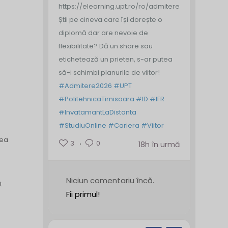
https://elearning.upt.ro/ro/admitere/
Știi pe cineva care își dorește o
diplomă dar are nevoie de
flexibilitate? Dă un share sau
etichetează un prieten, s-ar putea
să-i schimbi planurile de viitor!
#Admitere2026
#UPT
#PolitehnicaTimisoara
#ID
#IFR
#InvatamantLaDistanta
#StudiuOnline
#Cariera
#Viitor
rea
3
0
18h în urmă
Niciun comentariu încă.
t
Fii primul!