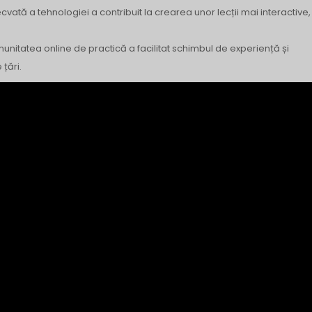
cvată a tehnologiei a contribuit la crearea unor lecții mai interactive,
nitatea online de practică a facilitat schimbul de experiență și
țări.