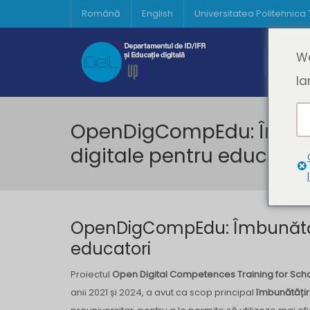
Română
English
Universitatea Politehnica
Acasă
We
Prima 
la
OpenDigCompEdu: Îmbun
digitale pentru educator
OpenDigCompEdu: Îmbunătăți
educatori
Proiectul
Open Digital Competences Training for Sch
anii 2021 și 2024, a avut ca scop principal
îmbunătățir