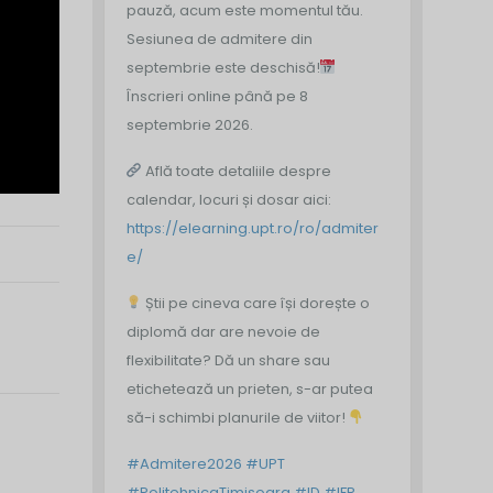
pauză, acum este momentul tău.
Sesiunea de admitere din
septembrie este deschisă!
Înscrieri online până pe 8
septembrie 2026.
Află toate detaliile despre
calendar, locuri și dosar aici:
https://elearning.upt.ro/ro/admiter
e/
Știi pe cineva care își dorește o
diplomă dar are nevoie de
flexibilitate? Dă un share sau
etichetează un prieten, s-ar putea
să-i schimbi planurile de viitor!
#Admitere2026
#UPT
#PolitehnicaTimisoara
#ID
#IFR