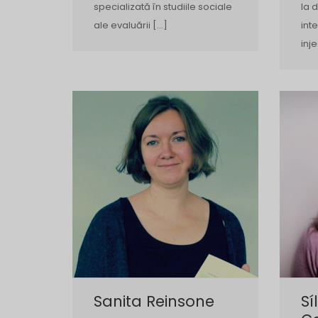
specializată în studiile sociale
la 
ale evaluării […]
int
inje
Sanita Reinsone
Sí