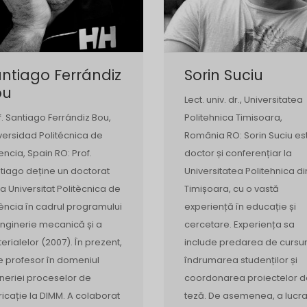
ntiago Ferrándiz
Sorin Suciu
ou
Lect. univ. dr., Universitatea
f. Santiago Ferrándiz Bou,
Politehnica Timisoara,
versidad Politécnica de
România RO: Sorin Suciu es
encia, Spain RO: Prof.
doctor și conferențiar la
tiago deține un doctorat
Universitatea Politehnica di
la Universitat Politècnica de
Timișoara, cu o vastă
ència în cadrul programului
experiență în educație și
inginerie mecanică și a
cercetare. Experiența sa
erialelor (2007). În prezent,
include predarea de cursur
e profesor în domeniul
îndrumarea studenților și
ineriei proceselor de
coordonarea proiectelor d
ricație la DIMM. A colaborat
teză. De asemenea, a lucra