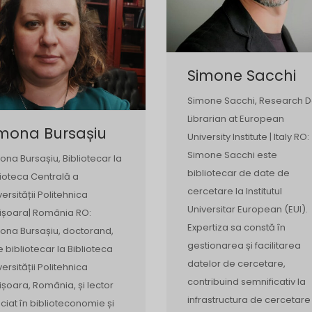
Simone Sacchi
Simone Sacchi, Research D
Librarian at European
imona Bursașiu
University Institute | Italy RO:
Simone Sacchi este
ona Bursașiu, Bibliotecar la
bibliotecar de date de
lioteca Centrală a
cercetare la Institutul
versității Politehnica
Universitar European (EUI).
ișoara| România RO:
Expertiza sa constă în
ona Bursașiu, doctorand,
gestionarea și facilitarea
e bibliotecar la Biblioteca
datelor de cercetare,
versității Politehnica
contribuind semnificativ la
ișoara, România, și lector
infrastructura de cercetare
ciat în biblioteconomie și