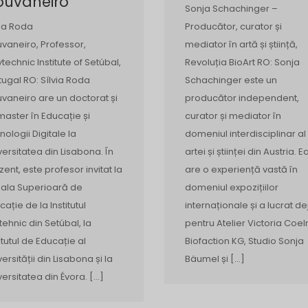
ouvaneiro
Sonja Schachinger –
via Roda
Producător, curator și
vaneiro, Professor,
mediator în artă și știință,
ytechnic Institute of Setúbal,
Revoluția BioArt RO: Sonja
tugal RO: Sílvia Roda
Schachinger este un
vaneiro are un doctorat și
producător independent,
master în Educație și
curator și mediator în
nologii Digitale la
domeniul interdisciplinar al
versitatea din Lisabona. În
artei și științei din Austria. E
zent, este profesor invitat la
are o experiență vastă în
ala Superioară de
domeniul expozițiilor
cație de la Institutul
internaționale și a lucrat de
itehnic din Setúbal, la
pentru Atelier Victoria Coel
titutul de Educație al
Biofaction KG, Studio Sonja
ersității din Lisabona și la
Bäumel și […]
versitatea din Évora. […]