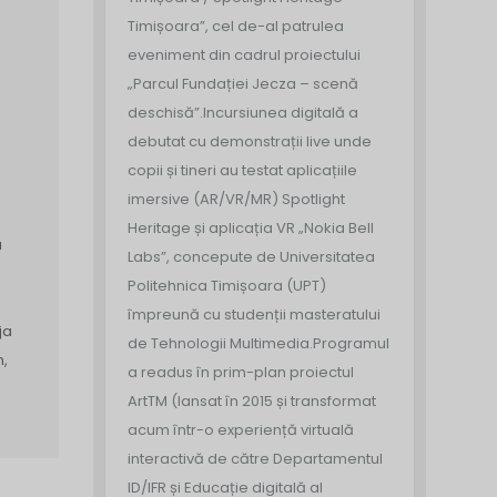
Timișoara”, cel de-al patrulea
eveniment din cadrul proiectului
„Parcul Fundației Jecza – scenă
deschisă”.
Incursiunea digitală a
debutat cu demonstrații live unde
copii și tineri au testat aplicațiile
imersive (AR/VR/MR) Spotlight
Heritage și aplicația VR „Nokia Bell
a
Labs”, concepute de Universitatea
Politehnica Timișoara (UPT)
împreună cu studenții masteratului
ja
de Tehnologii Multimedia.
Programul
n,
a readus în prim-plan proiectul
ArtTM (lansat în 2015 și transformat
acum într-o experiență virtuală
interactivă de către Departamentul
ID/IFR și Educație digitală al