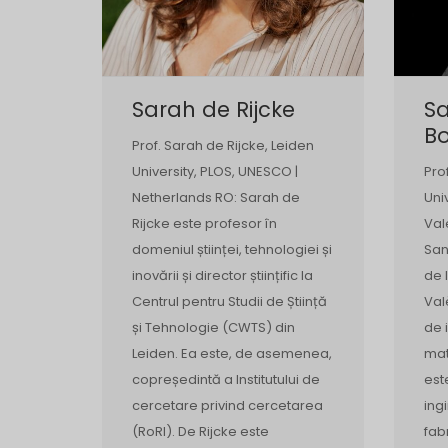
Sarah de Rijcke
Sa
B
Prof. Sarah de Rijcke, Leiden
University, PLOS, UNESCO |
Pro
Netherlands RO: Sarah de
Uni
Rijcke este profesor în
Val
domeniul științei, tehnologiei și
San
inovării și director științific la
de 
Centrul pentru Studii de Știință
Val
și Tehnologie (CWTS) din
de 
Leiden. Ea este, de asemenea,
mat
copreședintă a Institutului de
est
cercetare privind cercetarea
ing
(RoRI). De Rijcke este
fab