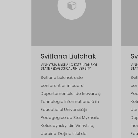
Svitlana Liulchak
Sv
VINNYTSIA MYKHAILO KOTSIUBYNSKYI
VINN
STATE PEDAGOGICAL UNIVERSITY
STAT
Svitlana Liulchak este
Svi
conferențiar în cadrul
cer
Departamentului de Inovare și
Ped
Tehnologie Informațională în
Kot
Educație al Universității
Ucr
Pedagogice de Stat Mykhailo
Dep
Kotsiubynskyi din Vinnytsia,
Ino
Ucraina. Deține titlul de
Edu