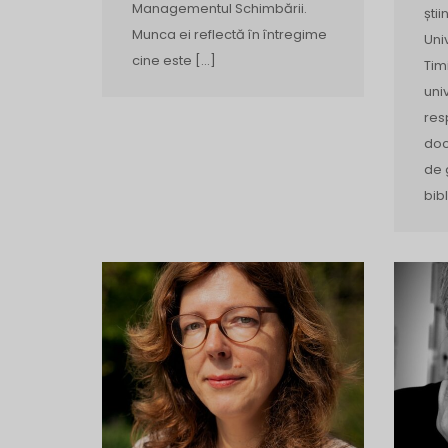
Managementul Schimbării.
știi
Munca ei reflectă în întregime
Uni
cine este […]
Tim
uni
res
doc
de 
bib