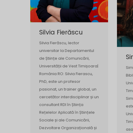
Silvia Fierăscu
Silvia Fierăscu, lector
universitar la Departamentul
S
de Științe ale Comunicării,
Universității de Vest Timișoara|
Sim
România RO: Silvia Fierascu,
Bib
PhD, este un profesor
Uni
pasionat, un trainer global, un
Tim
cercetător interdisciplinar și un
Sim
consultant RDI în Știința
est
Rețelelor Aplicată în Științele
Uni
Sociale și ale Comunicării,
Tim
Dezvoltare Organizațională și
aso