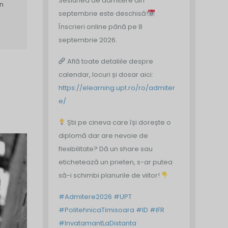
Sesiunea de admitere din
în
septembrie este deschisă!
Înscrieri online până pe 8
septembrie 2026.
Află toate detaliile despre
calendar, locuri și dosar aici:
https://elearning.upt.ro/ro/admiter
e/
Știi pe cineva care își dorește o
diplomă dar are nevoie de
flexibilitate? Dă un share sau
etichetează un prieten, s-ar putea
să-i schimbi planurile de viitor!
#Admitere2026
#UPT
#PolitehnicaTimisoara
#ID
#IFR
#InvatamantLaDistanta