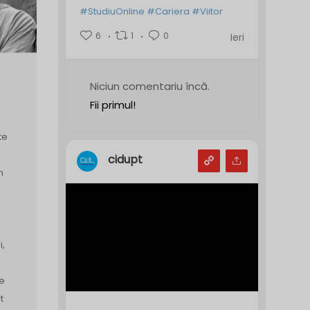
#StudiuOnline
#Cariera
#Viitor
6
1
0
Ieri
Niciun comentariu încă.
Fii primul!
te
cidupt
n
i,
e
t