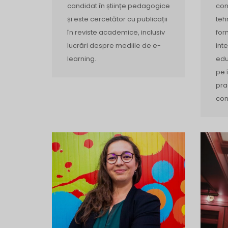
candidat în științe pedagogice
con
și este cercetător cu publicații
teh
în reviste academice, inclusiv
for
lucrări despre mediile de e-
inte
learning.
edu
pe 
pra
con