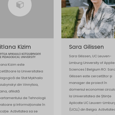
itlana Kizim
Sara Gilissen
YTSIA MYKHAILO KOTSIUBYNSKYI
Sara Gilissen, UC Leuven-
E PEDAGOGICAL UNIVERSITY
Limburg University of Appli
tlana Kizim este
Sciences | Belgium RO: Sar
cetătoare la Universitatea
Gilissen este cercetător și
agogică de Stat Mykhailo
manager de proiect în
siubynskyi din Vinnytsia,
domeniul economiei circul
aina, afiliată
la Universitatea de Științe
artamentului de Tehnologii
Aplicate UC Leuven-Limbur
vatoare și Informaționale în
(UCLL) din Belgia. Activitate
cație. Activitatea sa se