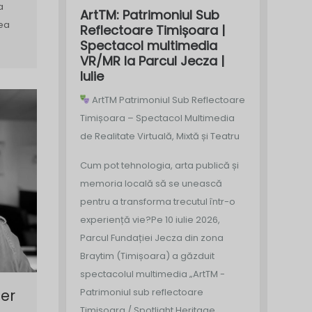
a
ArtTM: Patrimoniul Sub
rea
Reflectoare Timișoara |
Spectacol multimedia
VR/MR la Parcul Jecza |
Iulie
ArtTM Patrimoniul Sub Reflectoare
Timișoara – Spectacol Multimedia
de Realitate Virtuală, Mixtă și Teatru
Cum pot tehnologia, arta publică și
memoria locală să se unească
pentru a transforma trecutul într-o
experiență vie?
Pe 10 iulie 2026,
Parcul Fundației Jecza din zona
Braytim (Timișoara) a găzduit
spectacolul multimedia „ArtTM -
er
Patrimoniul sub reflectoare
Timișoara / Spotlight Heritage