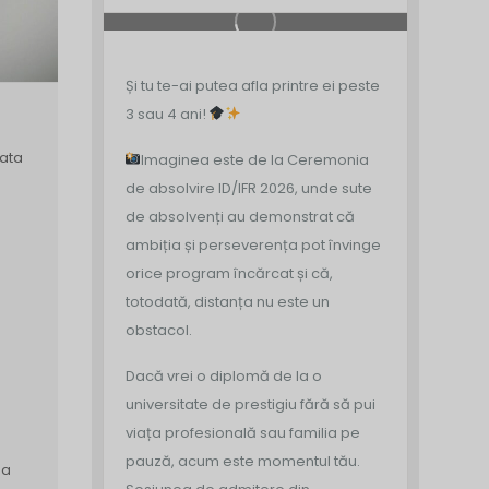
Și tu te-ai putea afla printre ei peste
3 sau 4 ani!
ata
Imaginea este de la Ceremonia
de absolvire ID/IFR 2026, unde sute
de absolvenți au demonstrat că
ambiția și perseverența pot învinge
orice program încărcat și că,
totodată, distanța nu este un
obstacol.
Dacă vrei o diplomă de la o
universitate de prestigiu fără să pui
viața profesională sau familia pe
pauză, acum este momentul tău.
 a