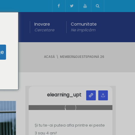
 digitală
Inovare
Comunitate
are
Cercetare
Ne implicăm
ge
ACASĂ
MEMBER&GUESTS
PAGINĂ 26
Y
Z
elearning_upt
Și tu te-ai putea afla printre ei peste
3 sau 4 ani!