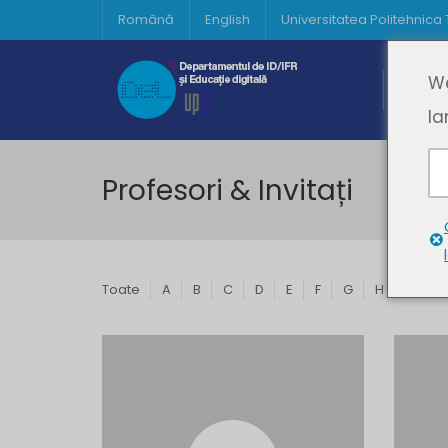
Română
English
Universitatea Politehnica
Acasă
We
Prima 
la
Profesori & Invitați
Toate
A
B
C
D
E
F
G
H
I
J