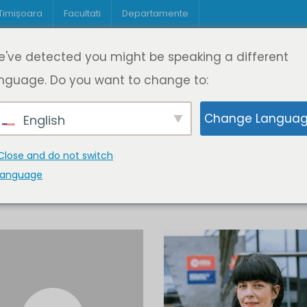
 Timișoara
Facultati
Departamente
Despre DeL
Educație
Educație
've detected you might be speaking a different
pagină
Cine suntem
Oferta de cursuri
Digitaliz
nguage. Do you want to change to:
Change Langua
English
Close and do not switch
language
K
L
M
N
O
P
Q
R
S
T
U
V
W
X