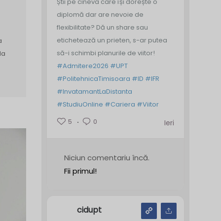
Știi pe cineva care își dorește o
diplomă dar are nevoie de
flexibilitate? Dă un share sau
etichetează un prieten, s-ar putea
a
să-i schimbi planurile de viitor!
la
#Admitere2026
#UPT
#PolitehnicaTimisoara
#ID
#IFR
#InvatamantLaDistanta
#StudiuOnline
#Cariera
#Viitor
5
0
Ieri
Niciun comentariu încă.
Fii primul!
cidupt