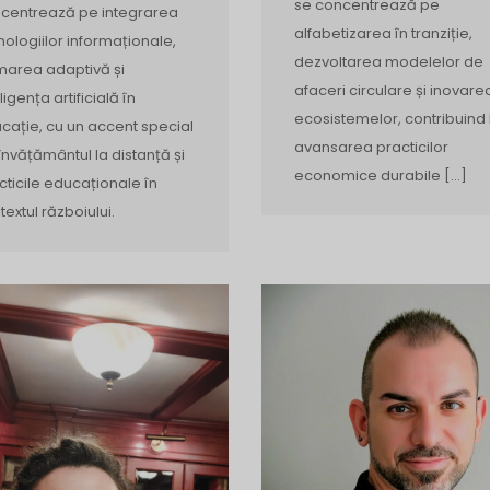
se concentrează pe
centrează pe integrarea
alfabetizarea în tranziție,
nologiilor informaționale,
dezvoltarea modelelor de
marea adaptivă și
afaceri circulare și inovare
ligența artificială în
ecosistemelor, contribuind 
cație, cu un accent special
avansarea practicilor
învățământul la distanță și
economice durabile […]
cticile educaționale în
textul războiului.