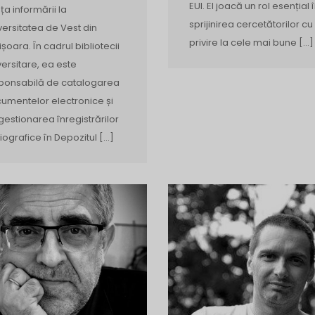
EUI. El joacă un rol esențial 
nța informării la
sprijinirea cercetătorilor cu
versitatea de Vest din
privire la cele mai bune […]
ișoara. În cadrul bibliotecii
versitare, ea este
ponsabilă de catalogarea
umentelor electronice și
gestionarea înregistrărilor
liografice în Depozitul […]