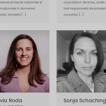
diverse proiecte naționale și
ca profesor de liceu, unde 
ernaționale în domeniul
fost responsabil de preda
cției, simulării […]
cursurilor […]
lvia Roda
Sonja Schaching