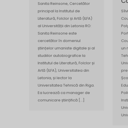
C
Sanita Reinsone, Cercetător
principal la Institutul de
Síl
Literatură, Folclor și Artă (ILFA)
Cou
al Universității din Letonia RO:
Pol
Sanita Reinsone este
Por
cercetător în domeniul
Cou
științelor umaniste digitale și al
un 
studiilor autobiografice la
Teh
Institutul de Literatură, Folclor și
Uni
Artă (ILFA), Universitatea din
pre
Letonia, și lector la
Șco
Universitatea Tehnică din Riga.
Edu
Ea lucrează ca manager de
Pol
comunicare științifică […]
Ins
Univ
Uni