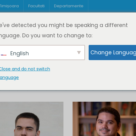
 Timișoara
Facultati
Departamente
Despre DeL
Educație
Educație
've detected you might be speaking a different
pagină
Cine suntem
Oferta de cursuri
Digitaliz
nguage. Do you want to change to:
Change Langua
English
Close and do not switch
language
K
L
M
N
O
P
Q
R
S
T
U
V
W
X