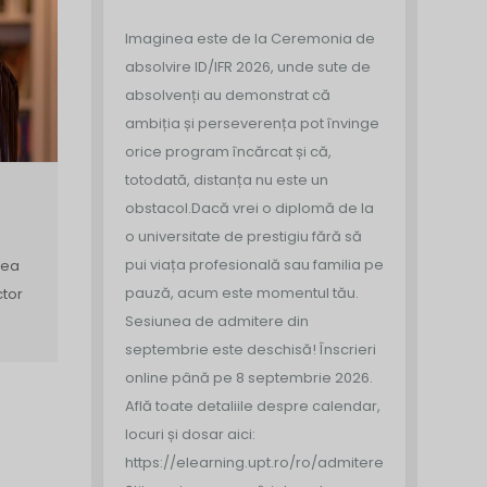
Imaginea este de la Ceremonia de
absolvire ID/IFR 2026, unde sute de
absolvenți au demonstrat că
ambiția și perseverența pot învinge
orice program încărcat și că,
totodată, distanța nu este un
obstacol.
Dacă vrei o diplomă de la
o universitate de prestigiu fără să
pui viața profesională sau familia pe
tea
pauză, acum este momentul tău.
ctor
Sesiunea de admitere din
septembrie este deschisă!
Înscrieri
online până pe 8 septembrie 2026.
Află toate detaliile despre calendar,
locuri și dosar aici:
https://elearning.upt.ro/ro/admitere/