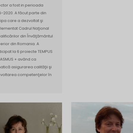
ector a fost in perioada
6-2020. A făcut parte din
ipa care a dezvoltat şi
lementat Cadrul Naţional
Calificărilor din Ȋnvăţământul
erior din Romania. A
ticipat la 6 proiecte TEMPUS
RASMUS + având ca
atică asigurarea calităţii şi
voltarea competenţelor în