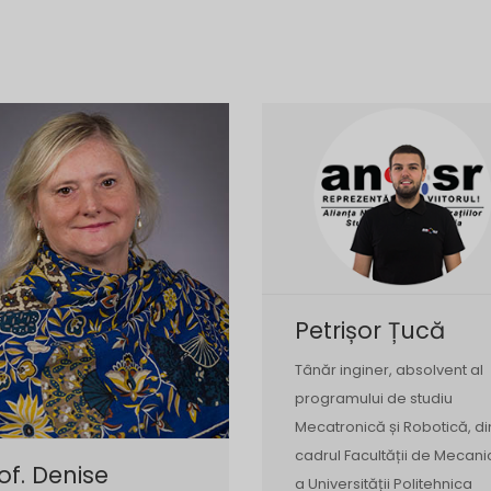
Petrișor Țucă
Tânăr inginer, absolvent al
programului de studiu
Mecatronică și Robotică, di
cadrul Facultății de Mecani
of. Denise
a Universității Politehnica