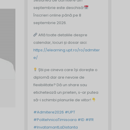
Sesiunea de admitere din
septembrie este deschisă!
Înscrieri online până pe 8
septembrie 2026.
Află toate detaliile despre
calendar, locuri și dosar aici:
https://elearning.upt.ro/ro/admiter
e/
Știi pe cineva care își dorește o
diplomă dar are nevoie de
flexibilitate? Dă un share sau
etichetează un prieten, s-ar putea
să-i schimbi planurile de viitor!
#Admitere2026
#UPT
#PolitehnicaTimisoara
#ID
#IFR
#InvatamantLaDistanta