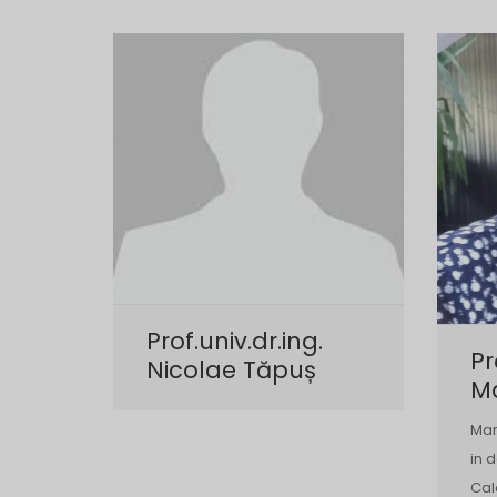
Prof.univ.dr.ing.
Pr
Nicolae Tăpuș
M
Mar
in 
Cal