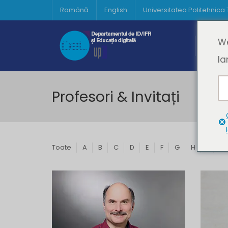
Română
English
Universitatea Politehnica
Acasă
We
Prima 
la
Profesori & Invitați
Toate
A
B
C
D
E
F
G
H
I
J