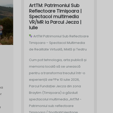
ArtTM: Patrimoniul Sub
Reflectoare Timișoara |
Spectacol multimedia
VR/MR la Parcul Jecza |
Iulie
ArtTM Patrimoniul Sub Reflectoare
Timișoara – Spectacol Multimedia
de Realitate Virtuală, Mixtă și Teatru
Cum pot tehnologia, arta publică și
memoria locală să se unească
pentru a transforma trecutul într-o
experiență vie?
Pe 10 iulie 2026,
Parcul Fundației Jecza din zona
na
Braytim (Timișoara) a găzduit
or
spectacolul multimedia „ArtTM -
Patrimoniul sub reflectoare
a
Timișoara / Spotlight Heritage