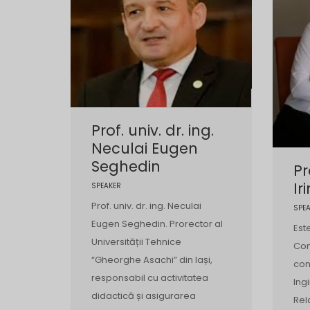
Prof. univ. dr. ing.
Neculai Eugen
Seghedin
Pr
Ir
SPEAKER
Prof. univ. dr. ing. Neculai
SPE
Eugen Seghedin. Prorector al
Est
Universității Tehnice
Cons
“Gheorghe Asachi” din Iași,
con
responsabil cu activitatea
Ing
didactică și asigurarea
Rel