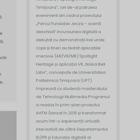
Timișoara”, cel de-al patrulea
eveniment din cadrul proiectului
ă
„Parcul Fundației Jecza – scenă
deschisă”.
Incursiunea digitală a
re
debutat cu demonstrații live unde
ă,
copii și tineri au testat aplicațiile
imersive (AR/VR/MR) Spotlight
ctii
Heritage și aplicația VR „Nokia Bell
Labs”, concepute de Universitatea
u
Politehnica Timișoara (UPT)
e,
împreună cu studenții masteratului
de Tehnologii Multimedia.
Programul
a readus în prim-plan proiectul
ArtTM (lansat în 2015 și transformat
acum într-o experiență virtuală
interactivă de către Departamentul
ID/IFR și Educație digitală al