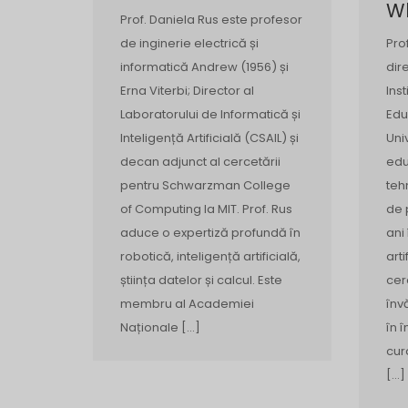
Wh
Prof. Daniela Rus este profesor
de inginerie electrică și
Pro
informatică Andrew (1956) și
dir
Erna Viterbi; Director al
Ins
Laboratorului de Informatică și
Edu
Inteligență Artificială (CSAIL) și
Uni
decan adjunct al cercetării
edu
pentru Schwarzman College
teh
of Computing la MIT. Prof. Rus
de 
aduce o expertiză profundă în
ani
robotică, inteligență artificială,
art
știința datelor și calcul. Este
cer
membru al Academiei
înv
Naționale […]
în 
cur
[…]