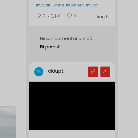
#StudiuOnline
#Cariera
#Viitor
7
0
0
Aug 6
Niciun comentariu încă.
Fii primul!
cidupt