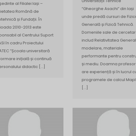
Universității Tehnice
edinte al Filialei Iași –
“Gheorghe Asachi” din Iași
ietatea Română de
unde predă cursuri de Fizic
tehnică și Fundații. În
Generală și Fizică Tehnică.
ioada 2010-2013 este
Domeniile sale de cerceta
ponsabil al Centrului Suport
includ Relativitatea General
ASI în cadru Proiectului
modelare, materiale
ATEC ”Școala universitară
performante pentru constru
formare inițială și continuă
și mediu. Doamna profesor
ersonalului didactic […]
are experiență și în lucrul c
programele de calcul Mapl
[…]