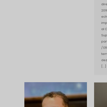
dir
201
ech
imp
al 
Sup
par
/ E
tem
dez
[…]