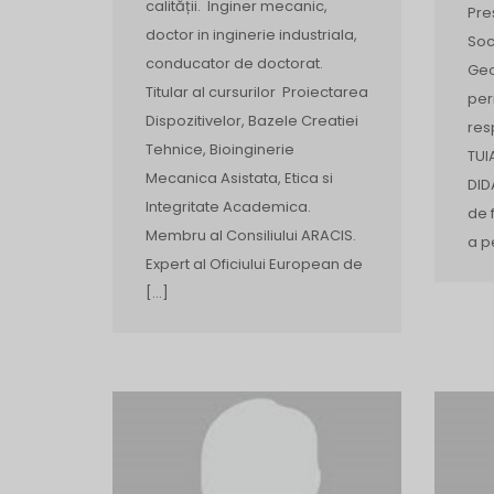
calității. Inginer mecanic,
Preș
doctor in inginerie industriala,
Soc
conducator de doctorat.
Geo
Titular al cursurilor Proiectarea
per
Dispozitivelor, Bazele Creatiei
res
Tehnice, Bioinginerie
TUI
Mecanica Asistata, Etica si
DID
Integritate Academica.
de 
Membru al Consiliului ARACIS.
a p
Expert al Oficiului European de
[…]