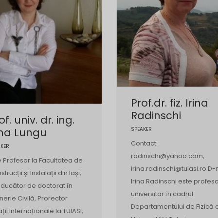
Prof.dr. fiz. Irina
Radinschi
of. univ. dr. ing.
ina Lungu
SPEAKER
Contact:
AKER
radinschi@yahoo.com,
e Profesor la Facultatea de
irina.radinschi@tuiasi.ro D-
trucții și Instalații din Iași,
Irina Radinschi este profes
ducător de doctorat în
universitar în cadrul
inerie Civilă, Prorector
Departamentului de Fizică 
ații Internaționale la TUIASI,