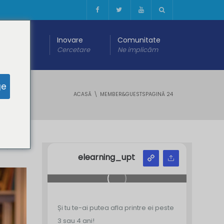
 digitală
Inovare
Comunitate
are
Cercetare
Ne implicăm
ge
ACASĂ
MEMBER&GUESTS
PAGINĂ 24
Y
Z
elearning_upt
Și tu te-ai putea afla printre ei peste
3 sau 4 ani!