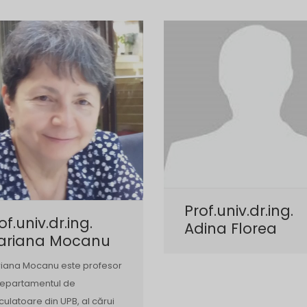
Prof.univ.dr.ing.
of.univ.dr.ing.
Adina Florea
ariana Mocanu
iana Mocanu este profesor
departamentul de
culatoare din UPB, al cărui