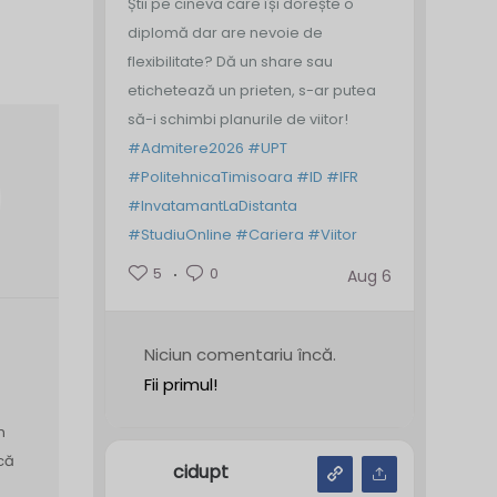
Știi pe cineva care își dorește o
diplomă dar are nevoie de
flexibilitate? Dă un share sau
etichetează un prieten, s-ar putea
să-i schimbi planurile de viitor!
#Admitere2026
#UPT
#PolitehnicaTimisoara
#ID
#IFR
#InvatamantLaDistanta
#StudiuOnline
#Cariera
#Viitor
5
0
Aug 6
Niciun comentariu încă.
Fii primul!
n
că
cidupt