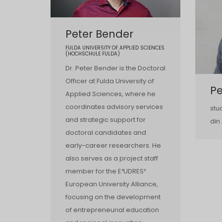
Peter Bender
FULDA UNIVERSITY OF APPLIED SCIENCES
(HOCHSCHULE FULDA)
Dr. Peter Bender is the Doctoral
Officer at Fulda University of
Pe
Applied Sciences, where he
coordinates advisory services
stu
and strategic support for
din
doctoral candidates and
early-career researchers. He
also serves as a project staff
member for the E³UDRES²
European University Alliance,
focusing on the development
of entrepreneurial education