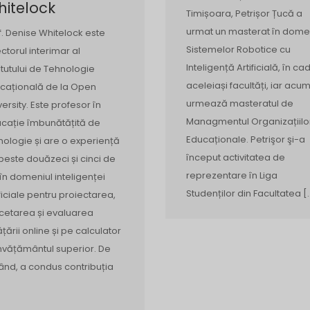
itelock
Timișoara, Petrișor Țucă a
urmat un masterat în dome
f. Denise Whitelock este
Sistemelor Robotice cu
ectorul interimar al
Inteligență Artificială, în cad
titutului de Tehnologie
aceleiași facultăți, iar acu
cațională de la Open
urmează masteratul de
versity. Este profesor în
Managmentul Organizațiilo
cație îmbunătățită de
Educaționale. Petrişor şi-a
nologie și are o experiență
început activitatea de
peste douăzeci și cinci de
reprezentare în Liga
 în domeniul inteligenței
Studenților din Facultatea [
ificiale pentru proiectarea,
cetarea și evaluarea
ățării online și pe calculator
învățământul superior. De
ând, a condus contribuția