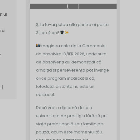
niul
Și tu te-ai putea afla printre ei peste
rul
3 sau 4 ani!
m
Imaginea este de la Ceremonia
de absolvire ID/IFR 2026, unde sute
r
de absolvenți au demonstrat că
ambiția și perseverența pot învinge
orice program încărcat și că,
totodată, distanța nu este un
…]
obstacol.
Dacă vrei o diplomă de la o
universitate de prestigiu fără să pui
viața profesională sau familia pe
pauză, acum este momentul tău.