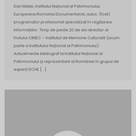
Dan Matei, Institutul Național al Patrimoniului,
Europeana Romania Documentarist, autor, (fost)
programator profesionist specializat în regăsirea
informațiilor. Timp de peste 20 de ani director al
fostului CIMEC – Institutul de Memorie Culturală (acum
parte a Institutului Național al Patrimoniului).
Actualmente bibliograf la Institutul Național al
Patrimoniului și reprezentant al României în grupul de
experți DCHE […]