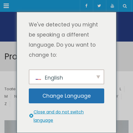
Meniul
We've detected you might
be speaking a different
language. Do you want to
Profesori & Invitați
change to:
English
Toate
A
B
C
D
E
F
G
H
I
J
K
L
Change Language
M
N
O
P
Q
R
S
T
U
V
W
X
Y
Z
Close and do not switch
language