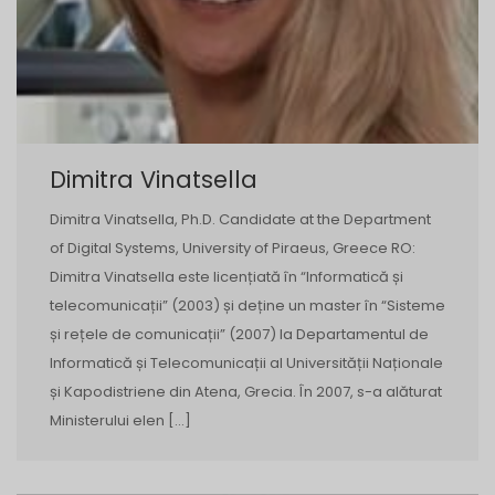
Dimitra Vinatsella
Dimitra Vinatsella, Ph.D. Candidate at the Department
of Digital Systems, University of Piraeus, Greece RO:
Dimitra Vinatsella este licențiată în “Informatică și
telecomunicații” (2003) și deține un master în “Sisteme
și rețele de comunicații” (2007) la Departamentul de
Informatică și Telecomunicații al Universității Naționale
și Kapodistriene din Atena, Grecia. În 2007, s-a alăturat
Ministerului elen […]