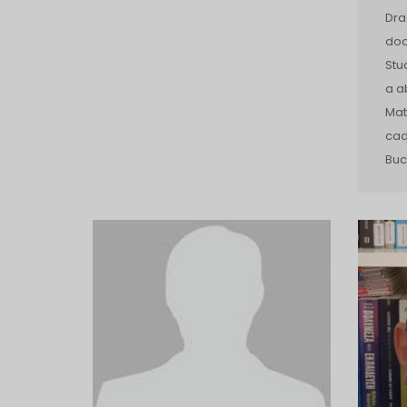
Dra
doc
Stu
a a
Mat
cad
Buc