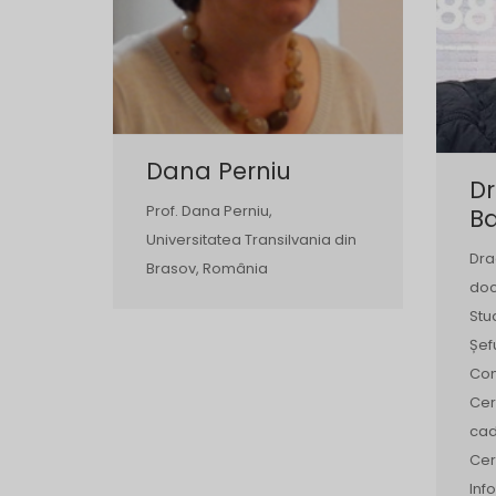
Dana Perniu
D
Prof. Dana Perniu,
B
Universitatea Transilvania din
Dra
Brasov, România
doc
Stu
Șef
Com
Cerc
cad
Cer
Inf