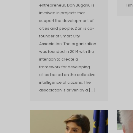
entrepreneur, Dan Bugariu is
Tim
involved in projects that
support the development of
cities and people. Dan is co­
founder of Smart City
Association. The organization
was founded in 2014 with the
intention to create a
framework for developing
cities based on the collective
intelligence of citizens. The
association is driven by a […]