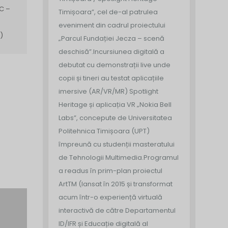
C –
Timișoara”, cel de-al patrulea
eveniment din cadrul proiectului
)
„Parcul Fundației Jecza – scenă
deschisă”.
Incursiunea digitală a
debutat cu demonstrații live unde
copii și tineri au testat aplicațiile
imersive (AR/VR/MR) Spotlight
Heritage și aplicația VR „Nokia Bell
Labs”, concepute de Universitatea
Politehnica Timișoara (UPT)
împreună cu studenții masteratului
de Tehnologii Multimedia.
Programul
a readus în prim-plan proiectul
ArtTM (lansat în 2015 și transformat
acum într-o experiență virtuală
interactivă de către Departamentul
ID/IFR și Educație digitală al