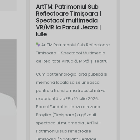
ArtTM: Patrimoniul Sub
Reflectoare Timișoara |
Spectacol multimedia
VR/MR la Parcul Jecza |
Iulie
ArtTM Patrimoniul Sub Reflectoare
Timișoara – Spectacol Multimedia
de Realitate Virtuală, Mixtă și Teatru
Cum pot tehnologia, arta publică și
memoria locală să se unească
pentru a transforma trecutul într-o
experiență vie?
Pe 10 iulie 2026,
Parcul Fundației Jecza din zona
Braytim (Timișoara) a găzduit
spectacolul multimedia „ArtTM -
Patrimoniul sub reflectoare
Timișoara / Spotlight Heritage