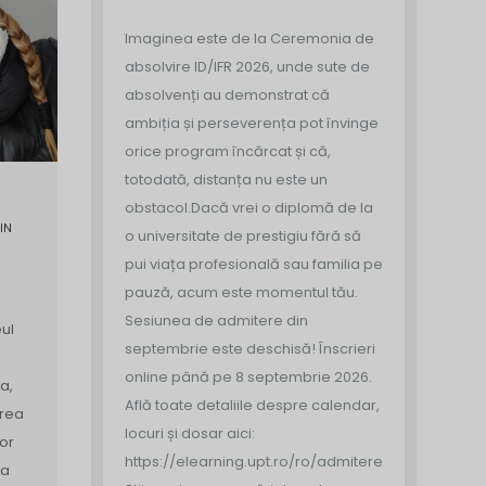
Imaginea este de la Ceremonia de
absolvire ID/IFR 2026, unde sute de
absolvenți au demonstrat că
ambiția și perseverența pot învinge
orice program încărcat și că,
totodată, distanța nu este un
obstacol.
Dacă vrei o diplomă de la
IN
o universitate de prestigiu fără să
pui viața profesională sau familia pe
pauză, acum este momentul tău.
Sesiunea de admitere din
ul
septembrie este deschisă!
Înscrieri
online până pe 8 septembrie 2026.
a,
Află toate detaliile despre calendar,
area
locuri și dosar aici:
or
https://elearning.upt.ro/ro/admitere/
ea