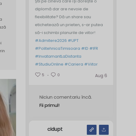
Știi pe cineva care își dorește o
a
diplomă dar are nevoie de
flexibilitate? Dă un share sau
sa
etichetează un prieten, s-ar putea
ază
să-i schimbi planurile de viitor!
#Admitere2026
#UPT
i
#PolitehnicaTimisoara
#ID
#IFR
rin
#InvatamantLaDistanta
#StudiuOnline
#Cariera
#Viitor
5
0
Aug 6
Niciun comentariu încă.
Fii primul!
cidupt