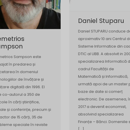
Daniel Stuparu
Daniel STUPARU conduce d
emetrios
aproximativ 10 ani Centrul 
ampson
Sisteme Informatice din ca
DTIC al UBB. A absolvit in 20
etrios Sampson este
specializarea Informatică d
ajat în predarea și
cadrul Facultății de
cetarea în domeniul
Matematică și Informatică,
nologiilor de învățare și
urmată apoi de un master 
ățare digitală din 1996. El
baze de date si comerț
e co-autorul a 350 de
electronic. De asemenea, î
cole în cărți științifice,
2017 a devenit economist,
nale și conferințe, precum și
absolvind specializarea
actor de 15 cărți, 35 de
Finanțe – Bănci. Domeniile 
bleme speciale în reviste
[…]