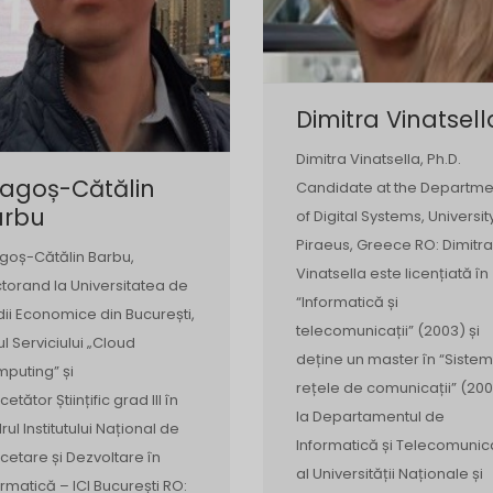
Dimitra Vinatsell
Dimitra Vinatsella, Ph.D.
ragoș-Cătălin
Candidate at the Departme
arbu
of Digital Systems, Universit
Piraeus, Greece RO: Dimitra
goș-Cătălin Barbu,
Vinatsella este licențiată în
torand la Universitatea de
“Informatică și
dii Economice din București,
telecomunicații” (2003) și
ul Serviciului „Cloud
deține un master în “Sistem
puting” și
rețele de comunicații” (200
etător Științific grad III în
la Departamentul de
rul Institutului Național de
Informatică și Telecomunica
cetare și Dezvoltare în
al Universității Naționale și
ormatică – ICI București RO: