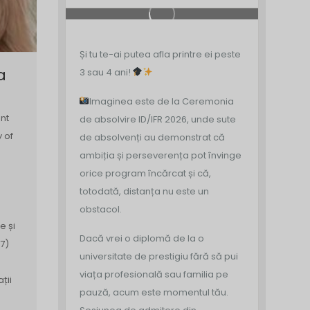
Și tu te-ai putea afla printre ei peste
a
3 sau 4 ani!
Imaginea este de la Ceremonia
nt
de absolvire ID/IFR 2026, unde sute
y of
de absolvenți au demonstrat că
ambiția și perseverența pot învinge
orice program încărcat și că,
totodată, distanța nu este un
obstacol.
e și
Dacă vrei o diplomă de la o
7)
universitate de prestigiu fără să pui
viața profesională sau familia pe
ții
pauză, acum este momentul tău.