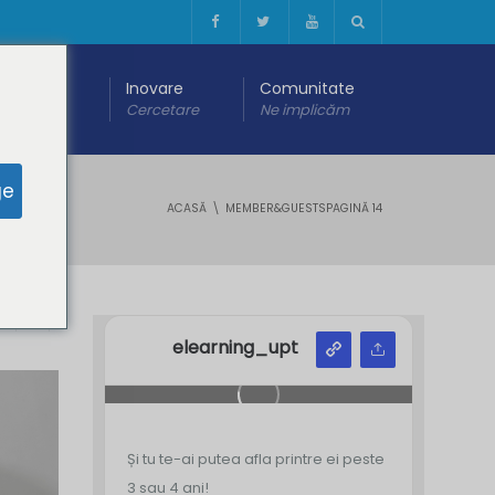
 digitală
Inovare
Comunitate
are
Cercetare
Ne implicăm
ge
ACASĂ
MEMBER&GUESTS
PAGINĂ 14
Y
Z
elearning_upt
Și tu te-ai putea afla printre ei peste
3 sau 4 ani!