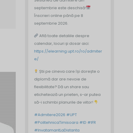
Sesiunea de admitere din
septembrie este deschisă!
Înscrieri online până pe 8
septembrie 2026.
Află toate detaliile despre
calendar, locuri și dosar aici:
https://elearning.upt.ro/ro/admiter
e/
Știi pe cineva care își dorește o
diplomă dar are nevoie de
flexibilitate? Dă un share sau
etichetează un prieten, s-ar putea
să-i schimbi planurile de viitor!
#Admitere2026
#UPT
#PolitehnicaTimisoara
#ID
#IFR
#InvatamantLaDistanta