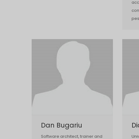
aca
con
pes
Dan Bugariu
D
Software architect, trainer and
Uni