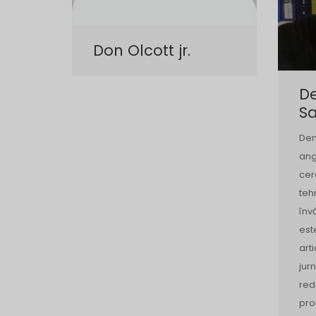
Don Olcott jr.
D
S
Dem
ang
cer
teh
înv
est
arti
jur
red
pro