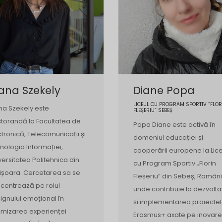
ana Szekely
Diane Popa
LICEUL CU PROGRAM SPORTIV “FLOR
na Szekely este
FLEȘERIU” SEBEȘ
torandă la Facultatea de
Popa Diane este activă în
ctronică, Telecomunicații și
domeniul educației și
nologia Informației,
cooperării europene la Lice
versitatea Politehnica din
cu Program Sportiv „Florin
ișoara. Cercetarea sa se
Fleșeriu” din Sebeș, Români
centrează pe rolul
unde contribuie la dezvolt
ignului emoțional în
și implementarea proiectel
imizarea experienței
Erasmus+ axate pe inovar