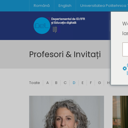
Română
English
Universitatea Politehnica
Acasă
We
Prima 
la
Profesori & Invitați
Toate
A
B
C
D
E
F
G
H
I
J