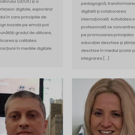
izatorului (UI/UX) și a
pedagogică, transformare
erfețelor digitale, explorând
digitală și colaborarea
ul în care principiile de
internațională. Activitatea 
ign bazate pe emoții pot
profesională se concentre
unătăți gradul de utilizare,
pe promovarea principiilor
licarea și calitatea
educației deschise și științe
racțiunii în mediile digitale.
deschise în mediul școlar p
integrarea […]