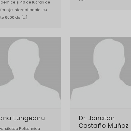
demice și 40 de lucrări de
ferințe internaționale, cu
te 6000 de […]
iana Lungeanu
Dr. Jonatan
Castaño Muñoz
versitatea Politehnica