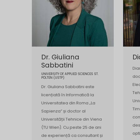
Dr. Giuliana
Di
Sabbatini
Dia
UNIVERSITY OF APPLIED SCIENCES ST.
doc
PÖLTEN (USTP)
Ele
Dr. Giuliana Sabbatini este
Teh
licențiată în Informatică la
Uni
Universitatea din Roma „La
Tim
Sapienza” și doctor al
con
Universității Tehnice din Viena
des
(TU Wien). Cu peste 25 de ani
opt
de experiență ca consultant și