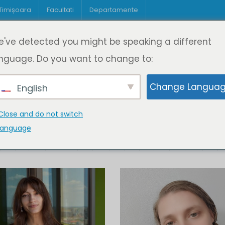
 Timișoara
Facultati
Departamente
Despre DeL
Educație
Educație
've detected you might be speaking a different
pagină
Cine suntem
Oferta de cursuri
Digitaliz
nguage. Do you want to change to:
Change Langua
English
Close and do not switch
language
K
L
M
N
O
P
Q
R
S
T
U
V
W
X