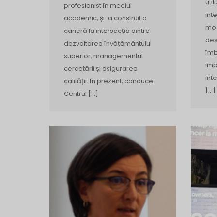
util
profesionist în mediul
int
academic, și-a construit o
mod
carieră la intersecția dintre
des
dezvoltarea învățământului
îmb
superior, managementul
imp
cercetării și asigurarea
inte
calității. În prezent, conduce
[…]
Centrul […]