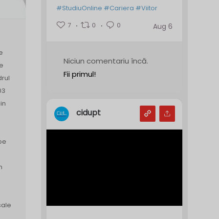
#StudiuOnline
#Cariera
#Viitor
7
0
0
Aug 6
e
Niciun comentariu încă.
de
Fii primul!
drul
03
in
cidupt
pe
n
sale