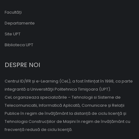
Facultăți
Departamente
Site UPT
Biblioteca UPT
DESPRE NOI
Centrul ID/IFR și e-Learning (CeL), a fost înființat în 1998, ca parte
integrantă a Universităţii Politehnica Timişoara (UPT).
CeL organizeaza specializările – Tehnologii si Sisteme de
Telecomunicatii, Informatică Aplicată, Comunicare și Relații
Publice în regim de învăţământ la distanță de ciclu licenţă și
Tehnologia Construcțiilor de Mașini în regim de învățământ cu
frecvență redusă de ciclu licenţă.