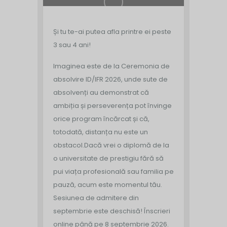
Și tu te-ai putea afla printre ei peste
3 sau 4 ani!
Imaginea este de la Ceremonia de
absolvire ID/IFR 2026, unde sute de
absolvenți au demonstrat că
ambiția și perseverența pot învinge
orice program încărcat și că,
totodată, distanța nu este un
obstacol.
Dacă vrei o diplomă de la
o universitate de prestigiu fără să
pui viața profesională sau familia pe
pauză, acum este momentul tău.
Sesiunea de admitere din
septembrie este deschisă!
Înscrieri
online până pe 8 septembrie 2026.