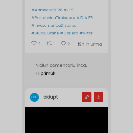
#Admitere2026
#UPT
#PolitehnicaTimisoara
#ID
#IFR
#InvatamantLaDistanta
#StudiuOnline
#Cariera
#Viitor
4
1
0
19h în urmă
Niciun comentariu încă.
Fii primul!
cidupt