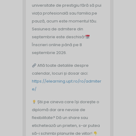
universitate de prestigiu fără să pui
viața profesională sau familia pe
pauză, acum este momentul tău.
Sesiunea de admitere din
septembrie este deschisă!
Înscrieri online până pe 8
septembrie 2026.
Află toate detaliile despre
calendar, locuri și dosar aici:
https://elearning.upt.ro/ro/admiter
e/
Știi pe cineva care își dorește o
diplomă dar are nevoie de
flexibilitate? Dă un share sau
etichetează un prieten, s-ar putea
să-i schimbi planurile de viitor!