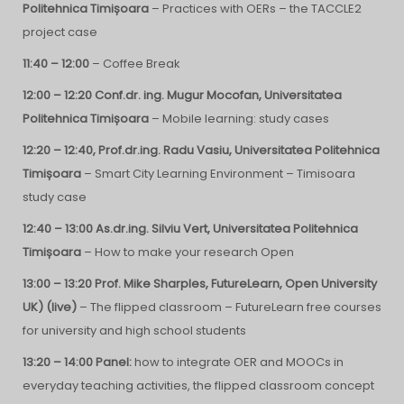
Politehnica Timișoara
– Practices with OERs – the TACCLE2
project case
11:40 – 12:00
– Coffee Break
12:00 – 12:20 Conf.dr. ing. Mugur Mocofan, Universitatea
Politehnica Timișoara
– Mobile learning: study cases
12:20 – 12:40, Prof.dr.ing. Radu Vasiu, Universitatea Politehnica
Timișoara
– Smart City Learning Environment – Timisoara
study case
12:40 – 13:00
As.dr.ing. Silviu Vert, Universitatea Politehnica
Timișoara
– How to make your research Open
13:00 – 13:20 Prof. Mike Sharples, FutureLearn, Open University
UK) (live)
– The flipped classroom – FutureLearn free courses
for university and high school students
13:20 – 14:00 Panel:
how to integrate OER and MOOCs in
everyday teaching activities, the flipped classroom concept