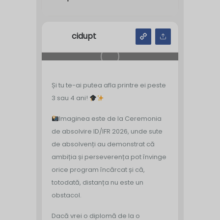
cidupt
Și tu te-ai putea afla printre ei peste
3 sau 4 ani!
Imaginea este de la Ceremonia
de absolvire ID/IFR 2026, unde sute
de absolvenți au demonstrat că
ambiția și perseverența pot învinge
orice program încărcat și că,
totodată, distanța nu este un
obstacol.
Dacă vrei o diplomă de la o