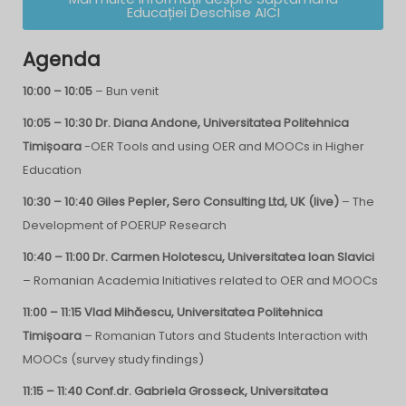
Educației Deschise AICI
Agenda
10:00 – 10:05
– Bun venit
10:05 – 10:30 Dr. Diana Andone, Universitatea Politehnica
Timișoara
-OER Tools and using OER and MOOCs in Higher
Education
10:30 – 10:40 Giles Pepler, Sero Consulting Ltd, UK (live)
– The
Development of POERUP Research
10:40 – 11:00 Dr. Carmen Holotescu, Universitatea Ioan Slavici
– Romanian Academia Initiatives related to OER and MOOCs
11:00 – 11:15 Vlad Mihăescu, Universitatea Politehnica
Timișoara
– Romanian Tutors and Students Interaction with
MOOCs (survey study findings)
11:15 – 11:40 Conf.dr. Gabriela Grosseck,
Universitatea