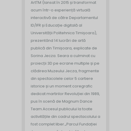
ArtTM (lansat în 2015 și transformat
acum într-o experiență virtuală
interactivă de către Departamentul
ID/IFR și Educație digitală al
Universității Politehnica Timișoara),
prezentând 14 lucrări de artă
publică din Timișoara, explicate de
Sorina Jecza. Seara a culminat cu
proiecții 3D pe ecrane multiple și pe
clădirea Muzeului Jecza, fragmente
din spectacolele celor 5 cartiere
istorice și un moment coregrafic
dedicat martirilor Revoluției din 1989,
pus în scenă de Magnum Dance
Team.
Accesul publicului la toate
activitățile din cadrul spectacolului a
fost complet liber.
„Parcul Fundației