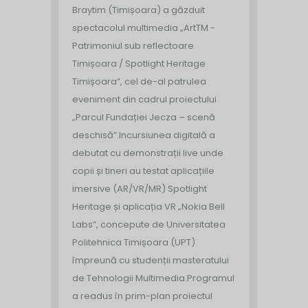
Braytim (Timișoara) a găzduit
spectacolul multimedia „ArtTM -
Patrimoniul sub reflectoare
Timișoara / Spotlight Heritage
Timișoara”, cel de-al patrulea
eveniment din cadrul proiectului
„Parcul Fundației Jecza – scenă
deschisă”.
Incursiunea digitală a
debutat cu demonstrații live unde
copii și tineri au testat aplicațiile
imersive (AR/VR/MR) Spotlight
Heritage și aplicația VR „Nokia Bell
Labs”, concepute de Universitatea
Politehnica Timișoara (UPT)
împreună cu studenții masteratului
de Tehnologii Multimedia.
Programul
a readus în prim-plan proiectul