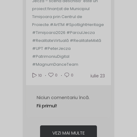
Jecza – scenă deschisă” este un
proiect finanțat de Municipiul
Timișoara prin Centrul de
Proiecte.
#ArtTM #SpotlightHeritage
#Timișoara2026 #ParculJecza
#RealitateVirtuală #RealitateMixtă
#UPT #PeterJecza
#PatrimoniuDigital
#MagnumDanceTeam
0
0
10
iulie 23
Niciun comentariu încă.
Fii primul!
VEZI MAI MULTE