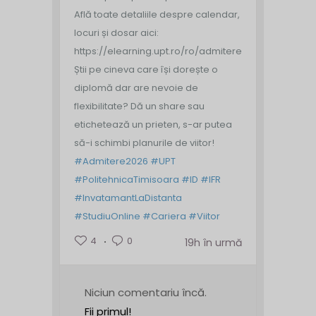
Află toate detaliile despre calendar,
locuri și dosar aici:
https://elearning.upt.ro/ro/admitere/
Știi pe cineva care își dorește o
diplomă dar are nevoie de
flexibilitate? Dă un share sau
etichetează un prieten, s-ar putea
să-i schimbi planurile de viitor!
#Admitere2026
#UPT
#PolitehnicaTimisoara
#ID
#IFR
#InvatamantLaDistanta
#StudiuOnline
#Cariera
#Viitor
4
0
19h în urmă
Niciun comentariu încă.
Fii primul!