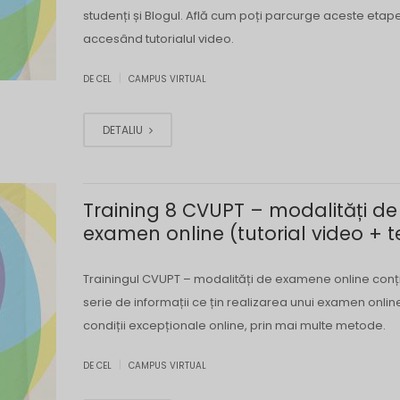
studenți și Blogul. Află cum poți parcurge aceste etape
accesând tutorialul video.
|
DE CEL
CAMPUS VIRTUAL
DETALIU
Training 8 CVUPT – modalități de
examen online (tutorial video + t
Trainingul CVUPT – modalități de examene online conț
serie de informații ce țin realizarea unui examen online
condiții excepționale online, prin mai multe metode.
|
DE CEL
CAMPUS VIRTUAL