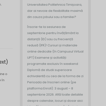
,
Universitatea Politehnica Timișoara,
dar ai nevoie de flexibilitate maximă
din cauza jobului sau a familiei?
Înscrie-te la sesiunea de
septembrie pentru învățământ la
distanță (ID) sau cu frecvență
redusă (IFR)!
Cursuri și materiale
online dedicate (în Campusul Virtual
UPT)
Examene și activități
ext)
programate exclusiv în weekend
Diplomă de studii superioare
ine o
echivalentă cu cea de la forma de zi
 în
Perioada de înscrieri online (pe
platforma Enroll): 3 august – 8
septembrie 2026.
Află toate detaliile
despre calendar, locuri și dosar aici: