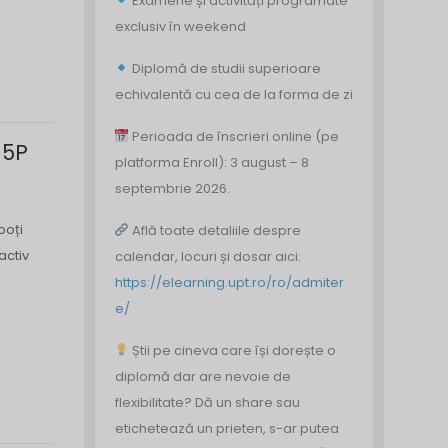
Examene și activități programate
exclusiv în weekend
Diplomă de studii superioare
echivalentă cu cea de la forma de zi
Perioada de înscrieri online (pe
H5P
platforma Enroll): 3 august – 8
septembrie 2026.
poți
Află toate detaliile despre
activ
calendar, locuri și dosar aici:
https://elearning.upt.ro/ro/admiter
e/
Știi pe cineva care își dorește o
diplomă dar are nevoie de
flexibilitate? Dă un share sau
etichetează un prieten, s-ar putea