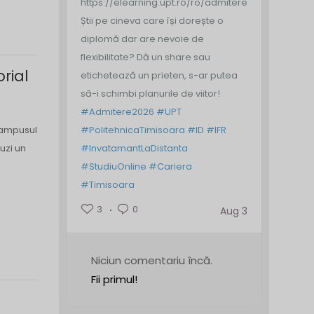
https://elearning.upt.ro/ro/admitere/
Știi pe cineva care își dorește o
diplomă dar are nevoie de
flexibilitate? Dă un share sau
orial
etichetează un prieten, s-ar putea
să-i schimbi planurile de viitor!
#Admitere2026
#UPT
 Campusul
#PolitehnicaTimisoara
#ID
#IFR
uzi un
#InvatamantLaDistanta
#StudiuOnline
#Cariera
#Timisoara
3
0
Aug 3
Niciun comentariu încă.
Fii primul!