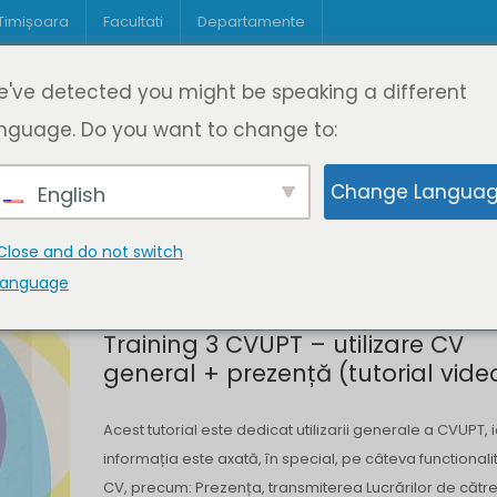
 Timișoara
Facultati
Departamente
Despre DeL
Educație
Educație
've detected you might be speaking a different
pagină
Cine suntem
Oferta de cursuri
Digitaliz
nguage. Do you want to change to:
Change Langua
English
Close and do not switch
language
Training 3 CVUPT – utilizare CV
general + prezență (tutorial vide
Acest tutorial este dedicat utilizarii generale a CVUPT, i
informația este axată, în special, pe câteva functionalit
CV, precum: Prezența, transmiterea Lucrărilor de cătr