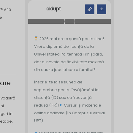
cidupt
? Află
pe
2026 mai are o șansă pentru tine!
Vrei o diplomă de licență de la
Universitatea Politehnica Timișoara,
dar ai nevoie de flexibilitate maximă
din cauza jobului sau a familiei?
mare
Înscrie-te la sesiunea de
septembrie pentru învățământ la
distanță (ID) sau cu frecvență
avoastră
redusă (IFR)!
Cursuri și materiale
ont
online dedicate (în Campusul Virtual
nguri în
UPT)
 etape.