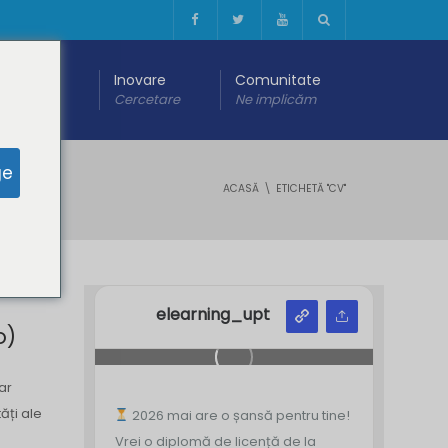
 digitală
Inovare
Comunitate
are
Cercetare
Ne implicăm
ge
ACASĂ
ETICHETĂ "CV"
elearning_upt
o)
ar
ăți ale
2026 mai are o șansă pentru tine!
e
Vrei o diplomă de licență de la