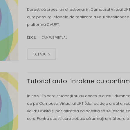
Dorești să creezi un chestionar în Campusul Virtual UPT
cum parcurgi etapele de realizare a unui chestionar 
platforma CVUPT.
|
DE CEL
CAMPUS VIRTUAL
DETALIU
Tutorial auto-înrolare cu confir
În cazul în care studenții nu au acces la cursul dumne
de pe Campusul Virtual al UPT (dar au deja creat un c
valid!) există și posibilitatea ca aceștia să se înscrie si
curs. Pentru acest lucru trebuie să urmați următoarele