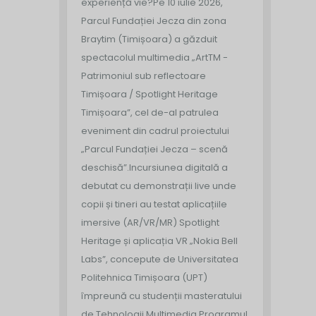
experiență vie?
Pe 10 iulie 2026,
Parcul Fundației Jecza din zona
Braytim (Timișoara) a găzduit
spectacolul multimedia „ArtTM -
Patrimoniul sub reflectoare
Timișoara / Spotlight Heritage
Timișoara”, cel de-al patrulea
eveniment din cadrul proiectului
„Parcul Fundației Jecza – scenă
deschisă”.
Incursiunea digitală a
debutat cu demonstrații live unde
copii și tineri au testat aplicațiile
imersive (AR/VR/MR) Spotlight
Heritage și aplicația VR „Nokia Bell
Labs”, concepute de Universitatea
Politehnica Timișoara (UPT)
împreună cu studenții masteratului
de Tehnologii Multimedia.
Programul