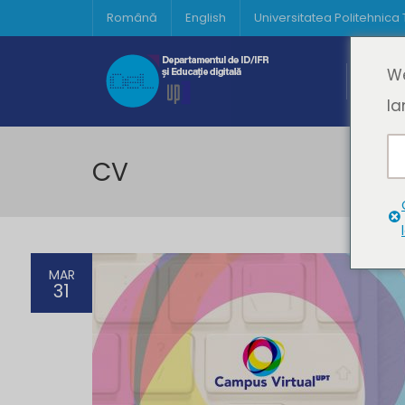
Română
English
Universitatea Politehnica
Acasă
We
Prima 
la
CV
MAR
31