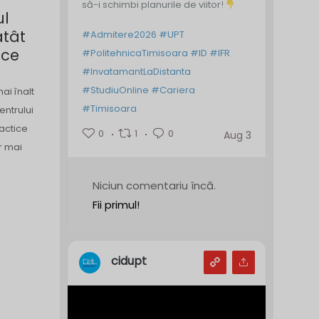
să-i schimbi planurile de viitor!
ul
atât
#Admitere2026
#UPT
ice
#PolitehnicaTimisoara
#ID
#IFR
#InvatamantLaDistanta
#StudiuOnline
#Cariera
ai înalt
#Timisoara
entrului
actice
0
1
0
Aug 3
or mai
Niciun comentariu încă.
Fii primul!
cidupt