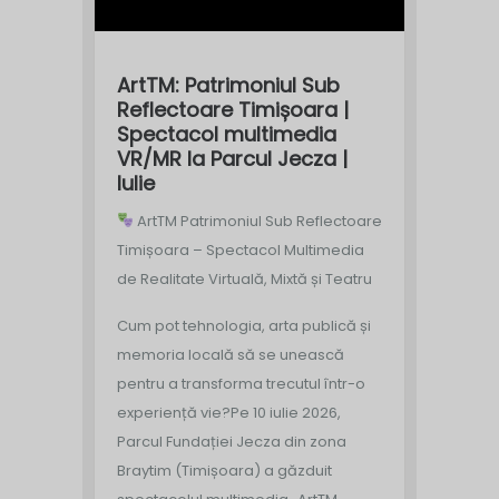
ArtTM: Patrimoniul Sub
Reflectoare Timișoara |
Spectacol multimedia
VR/MR la Parcul Jecza |
Iulie
ArtTM Patrimoniul Sub Reflectoare
Timișoara – Spectacol Multimedia
de Realitate Virtuală, Mixtă și Teatru
Cum pot tehnologia, arta publică și
memoria locală să se unească
pentru a transforma trecutul într-o
experiență vie?
Pe 10 iulie 2026,
Parcul Fundației Jecza din zona
Braytim (Timișoara) a găzduit