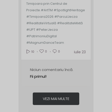
Timișoara prin Centrul de
Proiecte.
#ArtTM #SpotlightHeritage
#Timișoara2026 #ParculJecza
#RealitateVirtuală #RealitateMixtă
#UPT #PeterJecza
#PatrimoniuDigital
#MagnumDanceTeam
0
0
10
iulie 23
Niciun comentariu încă.
Fii primul!
VEZI MAI MULTE