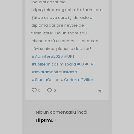
locuri și dosar aici:
https://elearning.upt.ro/ro/admitere/
Știi pe cineva care își dorește o
diplomă dar are nevoie de
flexibilitate? Dă un share sau
etichetează un prieten, s-ar putea
să-i schimbi planurile de viitor!
#Admitere2026
#UPT
#PolitehnicaTimisoara
#ID
#IFR
#InvatamantLaDistanta
#StudiuOnline
#Cariera
#Viitor
5
0
Ieri
Niciun comentariu încă.
Fii primul!