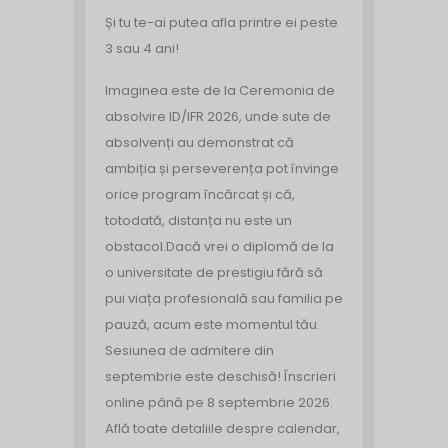
Și tu te-ai putea afla printre ei peste
3 sau 4 ani!
Imaginea este de la Ceremonia de
absolvire ID/IFR 2026, unde sute de
absolvenți au demonstrat că
ambiția și perseverența pot învinge
orice program încărcat și că,
totodată, distanța nu este un
obstacol.
Dacă vrei o diplomă de la
o universitate de prestigiu fără să
pui viața profesională sau familia pe
pauză, acum este momentul tău.
Sesiunea de admitere din
septembrie este deschisă!
Înscrieri
online până pe 8 septembrie 2026.
Află toate detaliile despre calendar,