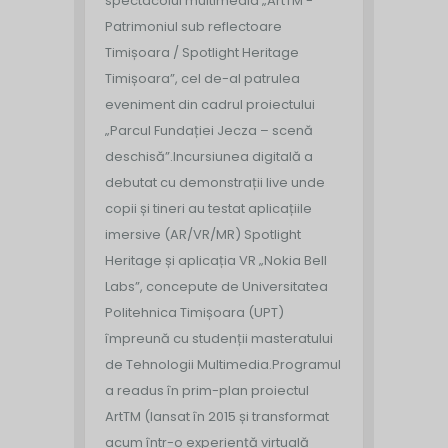
spectacolul multimedia „ArtTM -
Patrimoniul sub reflectoare
Timișoara / Spotlight Heritage
Timișoara”, cel de-al patrulea
eveniment din cadrul proiectului
„Parcul Fundației Jecza – scenă
deschisă”.
Incursiunea digitală a
debutat cu demonstrații live unde
copii și tineri au testat aplicațiile
imersive (AR/VR/MR) Spotlight
Heritage și aplicația VR „Nokia Bell
Labs”, concepute de Universitatea
Politehnica Timișoara (UPT)
împreună cu studenții masteratului
de Tehnologii Multimedia.
Programul
a readus în prim-plan proiectul
ArtTM (lansat în 2015 și transformat
acum într-o experiență virtuală