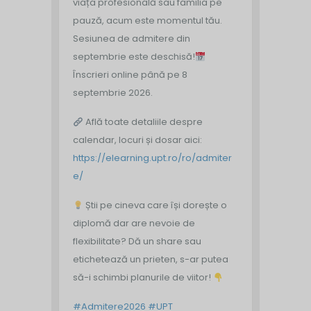
viața profesională sau familia pe
pauză, acum este momentul tău.
Sesiunea de admitere din
septembrie este deschisă!
Înscrieri online până pe 8
septembrie 2026.
Află toate detaliile despre
calendar, locuri și dosar aici:
https://elearning.upt.ro/ro/admiter
e/
Știi pe cineva care își dorește o
diplomă dar are nevoie de
flexibilitate? Dă un share sau
etichetează un prieten, s-ar putea
să-i schimbi planurile de viitor!
#Admitere2026
#UPT