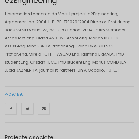
e2Engineering
1.Information Leonardo da Vinci II project: e2Engineering,
Agreement no. 2004-L-B-PP-170029/2004 Director: Prof.dr.eng.
Radu VASIU Value: 23,153 EURO Period: 2004-2006 Members:
Assoc.lect.eng. Diana ANDONE Assist.eng. Marian BUCOS
Assist.eng. Mihai ONITA Prof.dr.eng. Doina DRAGULESCU
Prof.dr.eng. Mirela TOTH-TASCAU Eng. Iasmina ERMALAI, PhD
student Eng. Cristian TECU, PhD student Eng. Marius CONDREA
Lucia RAZMERITA, journalist Partners: Univ. Godollo, HU […]
PROIECTE EU
Proiecte asociate