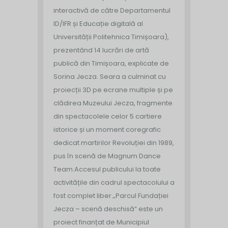
interactivă de către Departamentul
ID/IFR și Educație digitală al
Universității Politehnica Timișoara),
prezentând 14 lucrări de artă
publică din Timișoara, explicate de
Sorina Jecza. Seara a culminat cu
proiecții 3D pe ecrane multiple și pe
clădirea Muzeului Jecza, fragmente
din spectacolele celor 5 cartiere
istorice și un moment coregrafic
dedicat martirilor Revoluției din 1989,
pus în scenă de Magnum Dance
Team.
Accesul publicului la toate
activitățile din cadrul spectacolului a
fost complet liber.
„Parcul Fundației
Jecza – scenă deschisă” este un
proiect finanțat de Municipiul