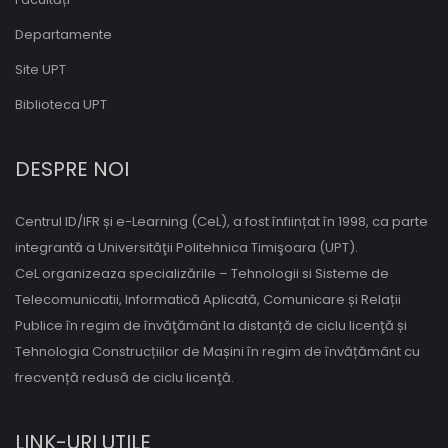
Departamente
Site UPT
Biblioteca UPT
DESPRE NOI
Centrul ID/IFR și e-Learning (CeL), a fost înființat în 1998, ca parte
integrantă a Universităţii Politehnica Timişoara (UPT).
CeL organizeaza specializările – Tehnologii si Sisteme de
Telecomunicatii, Informatică Aplicată, Comunicare și Relații
Publice în regim de învăţământ la distanță de ciclu licenţă și
Tehnologia Construcțiilor de Mașini în regim de învățământ cu
frecvență redusă de ciclu licenţă.
LINK-URI UTILE