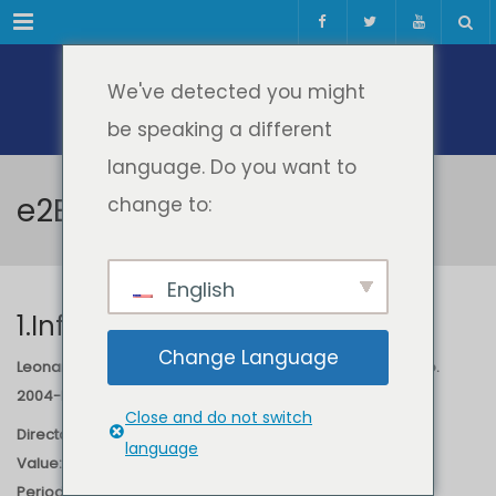
Meniul
We've detected you might
be speaking a different
language. Do you want to
e2Engineering
change to:
English
1.Information
Change Language
Leonardo da Vinci II project: e2Engineering
, Agreement
no.
2004-L-B-PP-170029/2004
Close and do not switch
Director:
Prof.dr.eng. Radu VASIU
language
Value:
23,153 EURO
Period:
2004-2006