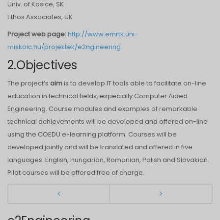
Univ. of Kosice, SK
Ethos Associates, UK
Project web page:
http://www.emrtk.uni-
miskolc.hu/projektek/e2ngineering
2.Objectives
The project’s
aim
is to develop IT tools able to facilitate on-line
education in technical fields, especially Computer Aided
Engineering. Course modules and examples of remarkable
technical achievements will be developed and offered on-line
using the COEDU e-learning platform. Courses will be
developed jointly and will be translated and offered in five
languages: English, Hungarian, Romanian, Polish and Slovakian.
Pilot courses will be offered free of charge.