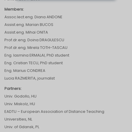
Members:
Assoc.lect.eng. Diana ANDONE
Assist.eng. Marian BUCOS
Assist.eng. Mihai ONITA
Prof.dr.eng. Doina DRAGULESCU
Prof.dr.eng. Mirela TOTH-TASCAU
Eng. Iasmina ERMALAI, PhD student
Eng. Cristian TECU, PhD student
Eng. Marius CONDREA
Lucia RAZMERITA, journalist
Partners:
Univ. Godollo, HU
Univ. Miskolz, HU
EADTU – European Association of Distance Teaching
Universities, NL
Univ. of Gdansk, PL