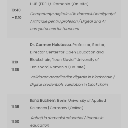
HUB (EDEH) | Romania (On-site)
10:40
Competențe digitale și în domeniul Inteligenței
– 11:10
Artificiale pentru profesori / Digital and AI
competences for teachers
Dr. Carmen Holotescu
, Professor, Rector,
Director Center for Open Education and
Blockchain, “Ioan Slavici” University of
11:10 –
Timisoara| Romania (On-site)
11:35
Validarea acreditărilor digitale în blockchain /
Digital credentials validation in blockchain
Ilona Buchem
, Berlin University of Applied
11:35
Sciences
| Germany (Online)
–
Roboți în domeniul educației / Robots in
11:50
education