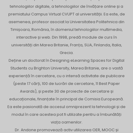
tehnologiilor digitale, a tehnologiilor de învățare online și a
premiatului Campus Virtual CVUPT al universității. Ea este, de
asemenea, profesor asociat la Universitatea Politehnica din
Timișoara, România, în domeniul tehnologiilor multimedia,
interactive și web. Din 1998, predă module de curs în
universități din Marea Britanie, Franța, SUA, Finlanda, Italia,
Grecia.
Deține un doctorat în Designing eLearning Spaces for Digital
Students cu Brighton University, Marea Britanie, are o vastă
experiență în cercetare, cu o intensă activitate de publicare
(peste 17 cărți, 100 de lucrări de cercetare, 11 Best Paper
Awards), și peste 30 de proiecte de cercetare și
educaționale, finanțate în principal de Comisia Europeană.
Ea este pasionată de accesul omniprezent la tehnologii și de
modul în care acestea pot fi utilizate pentru a îmbunătăți
viața oamenilor.
Dr. Andone promovează activ utilizarea OER, MOOC și