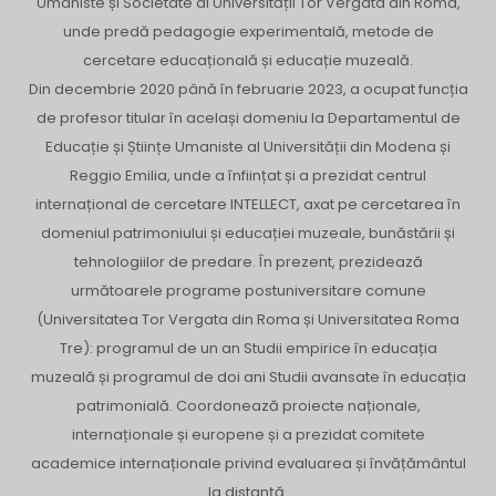
Umaniste și Societate al Universității Tor Vergata din Roma,
unde predă pedagogie experimentală, metode de
cercetare educațională și educație muzeală.
Din decembrie 2020 până în februarie 2023, a ocupat funcția
de profesor titular în același domeniu la Departamentul de
Educație și Științe Umaniste al Universității din Modena și
Reggio Emilia, unde a înființat și a prezidat centrul
internațional de cercetare INTELLECT, axat pe cercetarea în
domeniul patrimoniului și educației muzeale, bunăstării și
tehnologiilor de predare. În prezent, prezidează
următoarele programe postuniversitare comune
(Universitatea Tor Vergata din Roma și Universitatea Roma
Tre): programul de un an Studii empirice în educația
muzeală și programul de doi ani Studii avansate în educația
patrimonială. Coordonează proiecte naționale,
internaționale și europene și a prezidat comitete
academice internaționale privind evaluarea și învățământul
la distanță.