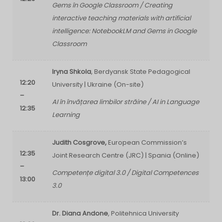
Gems în Google Classroom / Creating
interactive teaching materials with artificial
intelligence: NotebookLM and Gems in Google
Classroom
Iryna Shkola
, Berdyansk State Pedagogical
12:20
University | Ukraine (On-site)
–
AI în învățarea limbilor străine / AI in Language
12:35
Learning
Judith Cosgrove,
European Commission’s
12:35
Joint Research Centre (JRC) | Spania (Online)
–
Competențe digital 3.0 / Digital Competences
13:00
3.0
Dr. Diana Andone
, Politehnica University