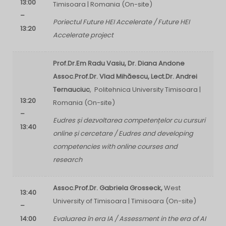
13:00
Timisoara | Romania (On-site)
–
Poriectul Future HEI Accelerate / Future HEI
13:20
Accelerate project
Prof.Dr.Em Radu Vasiu, Dr. Diana Andone
Assoc.Prof.Dr. Vlad Mihăescu, Lect.Dr. Andrei
Ternauciuc
, Politehnica University Timisoara |
13:20
Romania (On-site)
–
Eudres și dezvoltarea competențelor cu cursuri
13:40
online și cercetare / Eudres and developing
competencies with online courses and
research
Assoc.Prof.Dr. Gabriela Grosseck,
West
13:40
University of Timisoara | Timisoara (On-site)
–
14:00
Evaluarea în era IA / Assessment in the era of AI