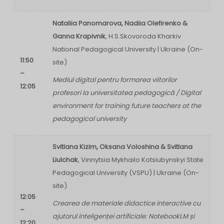
Nataliia Panomarova, Nadiia Olefirenko &
Ganna Krapivnik
, H.S.Skovoroda Kharkiv
National Pedagogical University | Ukraine (On-
11:50
site)
–
Mediul digital pentru formarea viitorilor
12:05
profesori la universitatea pedagogică / Digital
environment for training future teachers at the
pedagogical university
Svitlana Kizim, Oksana Voloshina & Svitlana
Liulchak
, Vinnytsia Mykhailo Kotsiubynskyi State
Pedagogical University (VSPU) | Ukraine (On-
site)
12:05
Crearea de materiale didactice interactive cu
–
ajutorul inteligenței artificiale: NotebookLM și
12:20