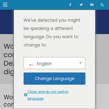
Meniul
We've detected you might
be speaking a different
language. Do you want to
Workshop internațional
change to:
competențe digitale 2025:
Dezvoltarea competențelor
English
digitale pentru reziliență
Change Language
Close and do not switch
Workshop internațional
language
competențe digitale 2025: