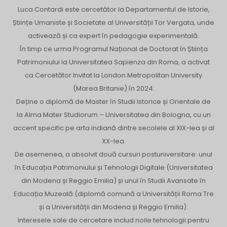
Luca Contardi este cercetător la Departamentul de Istorie,
Științe Umaniste și Societate al Universității Tor Vergata, unde
activează și ca expert în pedagogie experimentală.
În timp ce urma Programul Național de Doctorat în Știința
Patrimoniului la Universitatea Sapienza din Roma, a activat
ca Cercetător Invitat la London Metropolitan University
(Marea Britanie) în 2024.
Deține o diplomă de Master în Studii Istorice și Orientale de
la Alma Mater Studiorum – Universitatea din Bologna, cu un
accent specific pe arta indiană dintre secolele al XIX-lea și al
XX-lea.
De asemenea, a absolvit două cursuri postuniversitare: unul
în Educația Patrimoniului și Tehnologii Digitale (Universitatea
din Modena și Reggio Emilia) și unul în Studii Avansate în
Educația Muzeală (diplomă comună a Universității Roma Tre
și a Universității din Modena și Reggio Emilia).
Interesele sale de cercetare includ noile tehnologii pentru