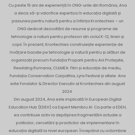
Cu peste 15 ani de experiență în ONG-urile din România, Ana
a decis să-și valorifice expertiza în educația digitală și
pasiunea pentru natură pentru a înființa Krontechies – un
ONG dedicat dezvoltării de resurse și programe de
tehnologie a naturii pentru profesori din ciclul K-12, tineri și
copii. În prezent, Krontechies construiește experiențe de
învățare bazate pe tehnologie și natură pentru și alături de
organizații precum Fundația Propark pentru Arii Protejate,
Rewilding Romania, CULMEA: Film și educație de mediu,
Fundația Conservation Carpathia, Lynx Festival și altele. Ana
este Fondator & Director Executiv al Krontechies din august
2024.
Din august 2024, Ana este implicată în European Digital
Education Hub (EDEH) ca Expert Membru AI. Ca parte a EDEH,
ea contribuie activ la depășirea fragmentării actuale a
politicilor, cercetării și practicilor de implementare în
educația digitală la nivel european. Începând cu octombrie