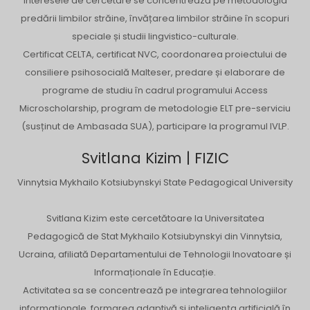
Interesele de cercetare se concentrează pe metodologia
predării limbilor străine, învățarea limbilor străine în scopuri
speciale și studii lingvistico-culturale.
Certificat CELTA, certificat NVC, coordonarea proiectului de
consiliere psihosocială Malteser, predare și elaborare de
programe de studiu în cadrul programului Access
Microscholarship, program de metodologie ELT pre-serviciu
(susținut de Ambasada SUA), participare la programul IVLP.
Svitlana Kizim | FIZIC
Vinnytsia Mykhailo Kotsiubynskyi State Pedagogical University
Svitlana Kizim este cercetătoare la Universitatea
Pedagogică de Stat Mykhailo Kotsiubynskyi din Vinnytsia,
Ucraina, afiliată Departamentului de Tehnologii Inovatoare și
Informaționale în Educație.
Activitatea sa se concentrează pe integrarea tehnologiilor
informaționale, formarea adaptivă și inteligența artificială în