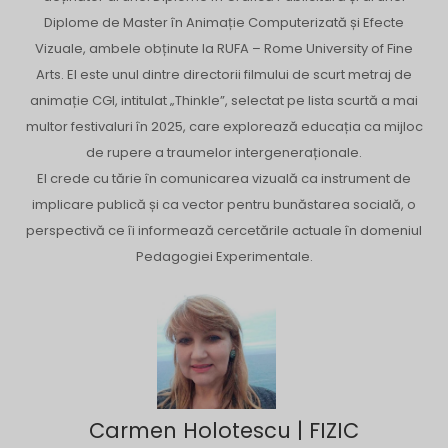
Diplome de Master în Animație Computerizată și Efecte
Vizuale, ambele obținute la RUFA – Rome University of Fine
Arts. El este unul dintre directorii filmului de scurt metraj de
animație CGI, intitulat „Thinkle”, selectat pe lista scurtă a mai
multor festivaluri în 2025, care explorează educația ca mijloc
de rupere a traumelor intergeneraționale.
El crede cu tărie în comunicarea vizuală ca instrument de
implicare publică și ca vector pentru bunăstarea socială, o
perspectivă ce îi informează cercetările actuale în domeniul
Pedagogiei Experimentale.
Carmen Holotescu | FIZIC