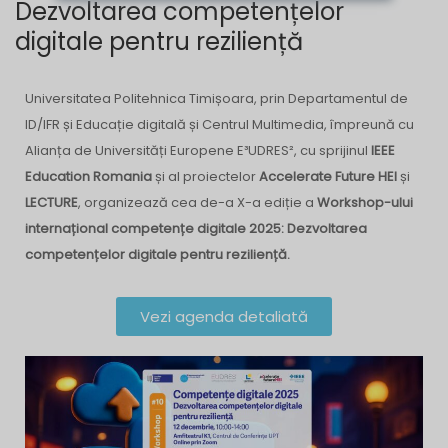
Dezvoltarea competențelor
digitale pentru reziliență
Universitatea Politehnica Timișoara, prin Departamentul de
ID/IFR și Educație digitală și Centrul Multimedia, împreună cu
Alianța de Universități Europene E³UDRES², cu sprijinul
IEEE
Education Romania
și al proiectelor
Accelerate Future HEI
și
LECTURE
, organizează cea de-a X-a ediție a
Workshop-ului
internațional competențe digitale 2025: Dezvoltarea
competențelor digitale pentru reziliență.
Vezi agenda detaliată