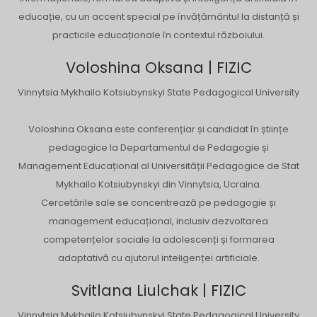
educație, cu un accent special pe învățământul la distanță și
practicile educaționale în contextul războiului.
Voloshina Oksana | FIZIC
Vinnytsia Mykhailo Kotsiubynskyi State Pedagogical University
Voloshina Oksana este conferențiar și candidat în științe
pedagogice la Departamentul de Pedagogie și
Management Educațional al Universității Pedagogice de Stat
Mykhailo Kotsiubynskyi din Vinnytsia, Ucraina.
Cercetările sale se concentrează pe pedagogie și
management educațional, inclusiv dezvoltarea
competențelor sociale la adolescenți și formarea
adaptativă cu ajutorul inteligenței artificiale.
Svitlana Liulchak | FIZIC
Vinnytsia Mykhailo Kotsiubynskyi State Pedagogical University