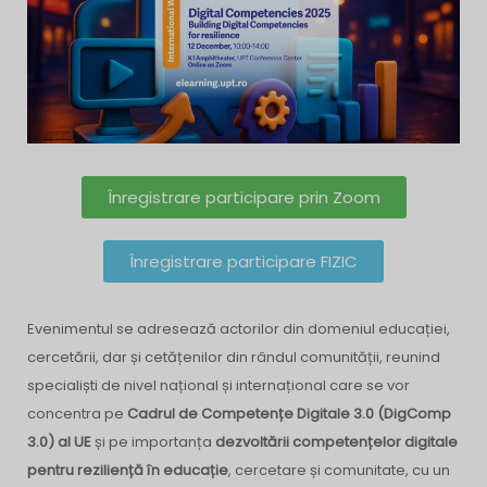
Înregistrare participare prin Zoom
Înregistrare participare FIZIC
Evenimentul se adresează actorilor din domeniul educației,
cercetării, dar și cetățenilor din rândul comunității, reunind
specialiști de nivel național și internațional care se vor
concentra pe
Cadrul de Competențe Digitale 3.0 (DigComp
3.0)
al UE
și pe importanța
dezvoltării competențelor digitale
pentru reziliență în educație
, cercetare și comunitate, cu un