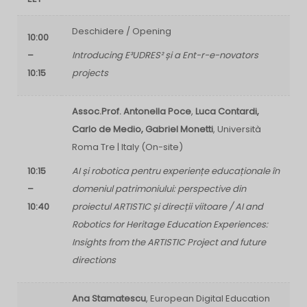
Deschidere / Opening
10:00
–
Introducing E³UDRES² și a Ent-r-e-novators
10:15
projects
Assoc.Prof. Antonella Poce
,
Luca Contardi,
Carlo de Medio, Gabriel Monetti
, Università
Roma Tre | Italy (On-site)
10:15
AI și robotica pentru experiențe educaționale în
–
domeniul patrimoniului: perspective din
10:40
proiectul ARTISTIC și direcții viitoare /
AI and
Robotics for Heritage Education Experiences:
Insights from the ARTISTIC Project and future
directions
Ana Stamatescu
, European Digital Education