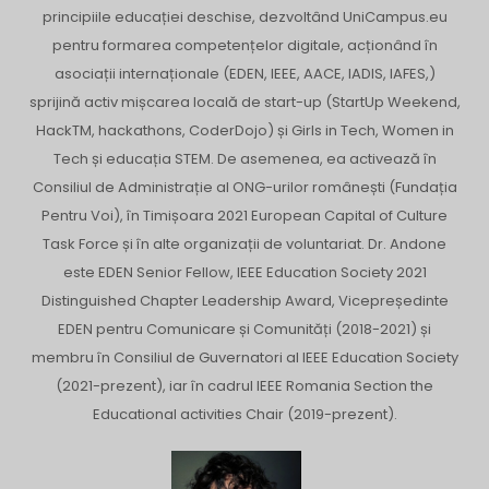
principiile educației deschise, dezvoltând UniCampus.eu
pentru formarea competențelor digitale, acționând în
asociații internaționale (EDEN, IEEE, AACE, IADIS, IAFES,)
sprijină activ mișcarea locală de start-up (StartUp Weekend,
HackTM, hackathons, CoderDojo) și Girls in Tech, Women in
Tech și educația STEM. De asemenea, ea activează în
Consiliul de Administrație al ONG-urilor românești (Fundația
Pentru Voi), în Timișoara 2021 European Capital of Culture
Task Force și în alte organizații de voluntariat. Dr. Andone
este EDEN Senior Fellow, IEEE Education Society 2021
Distinguished Chapter Leadership Award, Vicepreședinte
EDEN pentru Comunicare și Comunități (2018-2021) și
membru în Consiliul de Guvernatori al IEEE Education Society
(2021-prezent), iar în cadrul IEEE Romania Section the
Educational activities Chair (2019-prezent).