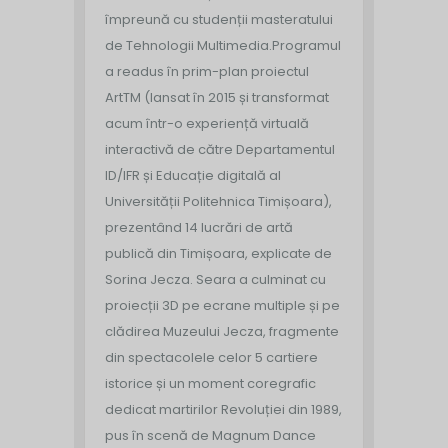
împreună cu studenții masteratului
de Tehnologii Multimedia.
Programul
a readus în prim-plan proiectul
ArtTM (lansat în 2015 și transformat
acum într-o experiență virtuală
interactivă de către Departamentul
ID/IFR și Educație digitală al
Universității Politehnica Timișoara),
prezentând 14 lucrări de artă
publică din Timișoara, explicate de
Sorina Jecza. Seara a culminat cu
proiecții 3D pe ecrane multiple și pe
clădirea Muzeului Jecza, fragmente
din spectacolele celor 5 cartiere
istorice și un moment coregrafic
dedicat martirilor Revoluției din 1989,
pus în scenă de Magnum Dance