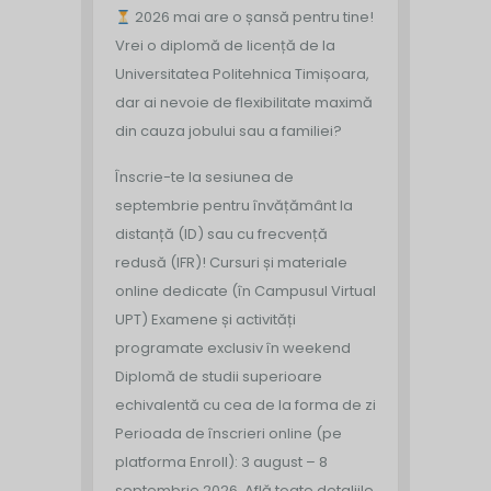
2026 mai are o șansă pentru tine!
Vrei o diplomă de licență de la
Universitatea Politehnica Timișoara,
dar ai nevoie de flexibilitate maximă
din cauza jobului sau a familiei?
Înscrie-te la sesiunea de
septembrie pentru învățământ la
distanță (ID) sau cu frecvență
redusă (IFR)!
Cursuri și materiale
online dedicate (în Campusul Virtual
UPT)
Examene și activități
programate exclusiv în weekend
Diplomă de studii superioare
echivalentă cu cea de la forma de zi
Perioada de înscrieri online (pe
platforma Enroll): 3 august – 8
septembrie 2026.
Află toate detaliile