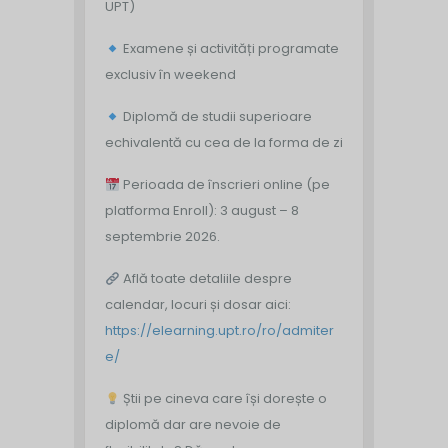
UPT)
Examene și activități programate
exclusiv în weekend
Diplomă de studii superioare
echivalentă cu cea de la forma de zi
Perioada de înscrieri online (pe
platforma Enroll): 3 august – 8
septembrie 2026.
Află toate detaliile despre
calendar, locuri și dosar aici:
https://elearning.upt.ro/ro/admiter
e/
Știi pe cineva care își dorește o
diplomă dar are nevoie de