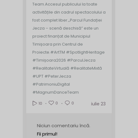
Team.
Accesul publicului la toate
activitățile din cadrul spectacolului a
fost complet liber.
„Parcul Fundației
Jecza – scenă deschisă” este un
proiect finanțat de Municipiul
Timișoara prin Centrul de
Proiecte.
#ArtTM #SpotlightHeritage
#Timișoara2026 #ParculJecza
#RealitateVirtuală #RealitateMixtă
#UPT #PeterJecza
#PatrimoniuDigital
#MagnumDanceTeam
0
0
10
iulie 23
Niciun comentariu încă.
Fii primul!