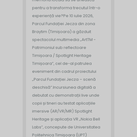
pentru a transforma trecutul într-o
experiență vie?
Pe 10 iulie 2026,
Parcul Fundației Jecza din zona
Braytim (Timișoara) a găzduit
spectacolul multimedia „ArtTM -
Patrimoniul sub reflectoare
Timișoara / Spotlight Heritage
Timișoara”, cel de-al patrulea
eveniment din cadrul proiectului
„Parcul Fundației Jecza – scenă
deschisă”.
Incursiunea digitală a
debutat cu demonstrații live unde
copii și tineri au testat aplicațiile
imersive (AR/VR/MR) Spotlight
Heritage și aplicația VR „Nokia Bell
Labs”, concepute de Universitatea
Politehnica Timișoara (UPT)