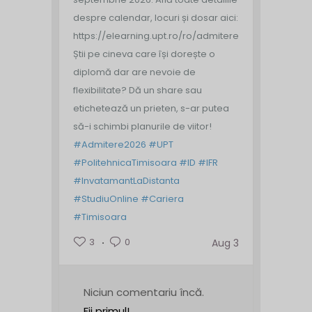
despre calendar, locuri și dosar aici:
https://elearning.upt.ro/ro/admitere/
Știi pe cineva care își dorește o
diplomă dar are nevoie de
flexibilitate? Dă un share sau
etichetează un prieten, s-ar putea
să-i schimbi planurile de viitor!
#Admitere2026
#UPT
#PolitehnicaTimisoara
#ID
#IFR
#InvatamantLaDistanta
#StudiuOnline
#Cariera
#Timisoara
3
0
Aug 3
Niciun comentariu încă.
Fii primul!