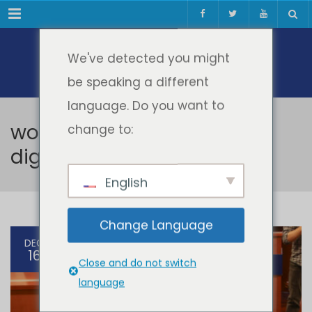
Meniul
We've detected you might
be speaking a different
language. Do you want to
workshop competențe
change to:
digitale 2025
English
Change Language
DEC
16
Close and do not switch
language