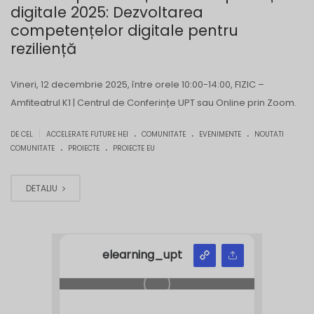
digitale 2025: Dezvoltarea
competențelor digitale pentru
reziliență
Vineri, 12 decembrie 2025, între orele 10:00-14:00,
FIZIC
–
Amfiteatrul K1 | Centrul de Conferințe UPT sau Online prin
Zoom
.
.
.
.
|
DE CEL
ACCELERATE FUTURE HEI
COMUNITATE
EVENIMENTE
NOUTATI
.
.
COMUNITATE
PROIECTE
PROIECTE EU
DETALIU
elearning_upt