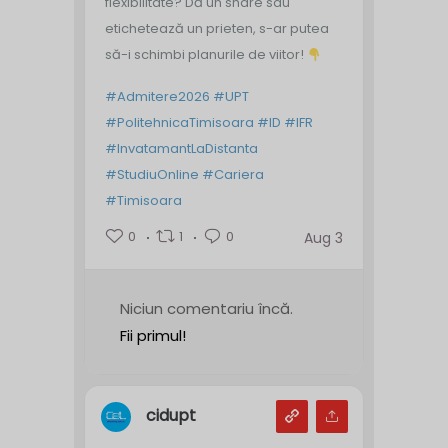
flexibilitate? Dă un share sau
etichetează un prieten, s-ar putea
să-i schimbi planurile de viitor!
#Admitere2026
#UPT
#PolitehnicaTimisoara
#ID
#IFR
#InvatamantLaDistanta
#StudiuOnline
#Cariera
#Timisoara
0
1
0
Aug 3
Niciun comentariu încă.
Fii primul!
cidupt