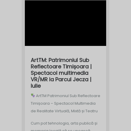
ArtTM: Patrimoniul Sub
Reflectoare Timișoara |
Spectacol multimedia
VR/MR la Parcul Jecza |
Iulie
ArtTM Patrimoniul Sub Reflectoare
Timișoara – Spectacol Multimedia
de Realitate Virtuală, Mixtă și Teatru
Cum pot tehnologia, arta publică și
memoria locală să se unească