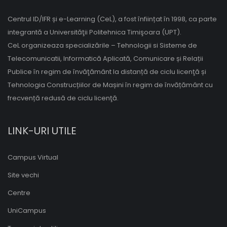
Centrul ID/IFR și e-Learning (CeL), a fost înființat în 1998, ca parte
integrantă a Universităţii Politehnica Timişoara (UPT).
CeL organizeaza specializările – Tehnologii si Sisteme de
Telecomunicatii, Informatică Aplicată, Comunicare și Relații
Publice în regim de învăţământ la distanță de ciclu licenţă și
Tehnologia Construcțiilor de Mașini în regim de învățământ cu
frecvență redusă de ciclu licenţă.
LINK-URI UTILE
Campus Virtual
Site vechi
Centre
UniCampus