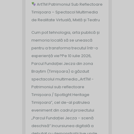
ArtTM Patrimoniul Sub Reflectoare
Timișoara – Spectacol Multimedia
de Realitate Virtuală, Mixtă și Teatru
Cum pot tehnologia, arta publică și
memoria locală să se unească
pentru a transforma trecutul într-o
experiență vie?
Pe 10 iulie 2026,
Parcul Fundației Jecza din zona
Braytim (Timișoara) a găzduit
spectacolul multimedia „ArtTM -
Patrimoniul sub reflectoare
Timișoara / Spotlight Heritage
Timișoara”, cel de-al patrulea
eveniment din cadrul proiectului
„Parcul Fundației Jecza – scenă
deschisă”.
Incursiunea digitală a
debutat cu demonstrații live unde