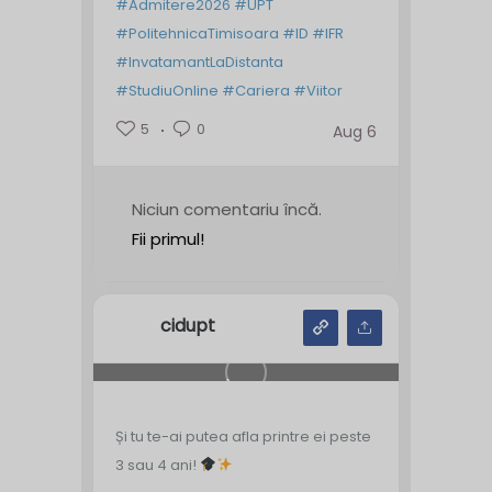
#Admitere2026
#UPT
#PolitehnicaTimisoara
#ID
#IFR
#InvatamantLaDistanta
#StudiuOnline
#Cariera
#Viitor
5
0
Aug 6
Niciun comentariu încă.
Fii primul!
cidupt
Și tu te-ai putea afla printre ei peste
3 sau 4 ani!