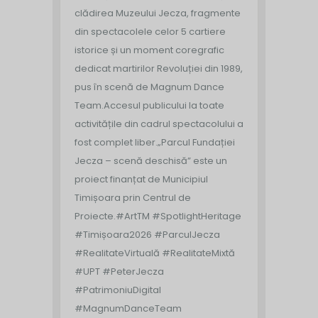
clădirea Muzeului Jecza, fragmente
din spectacolele celor 5 cartiere
istorice și un moment coregrafic
dedicat martirilor Revoluției din 1989,
pus în scenă de Magnum Dance
Team.
Accesul publicului la toate
activitățile din cadrul spectacolului a
fost complet liber.
„Parcul Fundației
Jecza – scenă deschisă” este un
proiect finanțat de Municipiul
Timișoara prin Centrul de
Proiecte.
#ArtTM #SpotlightHeritage
#Timișoara2026 #ParculJecza
#RealitateVirtuală #RealitateMixtă
#UPT #PeterJecza
#PatrimoniuDigital
#MagnumDanceTeam