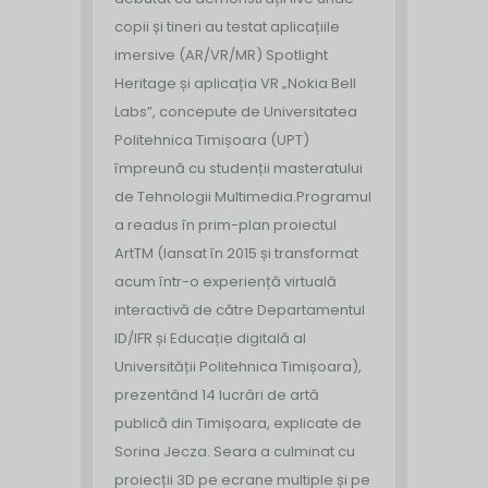
copii și tineri au testat aplicațiile
imersive (AR/VR/MR) Spotlight
Heritage și aplicația VR „Nokia Bell
Labs”, concepute de Universitatea
Politehnica Timișoara (UPT)
împreună cu studenții masteratului
de Tehnologii Multimedia.
Programul
a readus în prim-plan proiectul
ArtTM (lansat în 2015 și transformat
acum într-o experiență virtuală
interactivă de către Departamentul
ID/IFR și Educație digitală al
Universității Politehnica Timișoara),
prezentând 14 lucrări de artă
publică din Timișoara, explicate de
Sorina Jecza. Seara a culminat cu
proiecții 3D pe ecrane multiple și pe