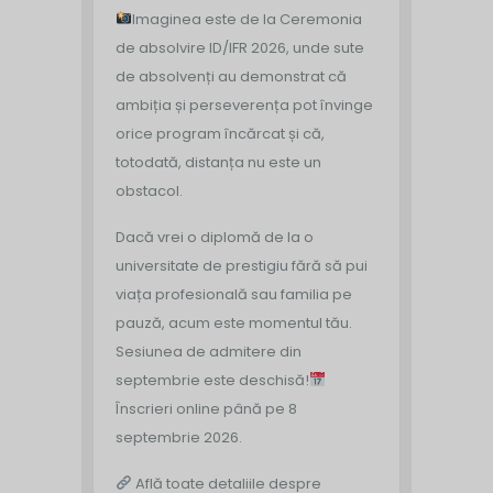
Imaginea este de la Ceremonia
de absolvire ID/IFR 2026, unde sute
de absolvenți au demonstrat că
ambiția și perseverența pot învinge
orice program încărcat și că,
totodată, distanța nu este un
obstacol.
Dacă vrei o diplomă de la o
universitate de prestigiu fără să pui
viața profesională sau familia pe
pauză, acum este momentul tău.
Sesiunea de admitere din
septembrie este deschisă!
Înscrieri online până pe 8
septembrie 2026.
Află toate detaliile despre