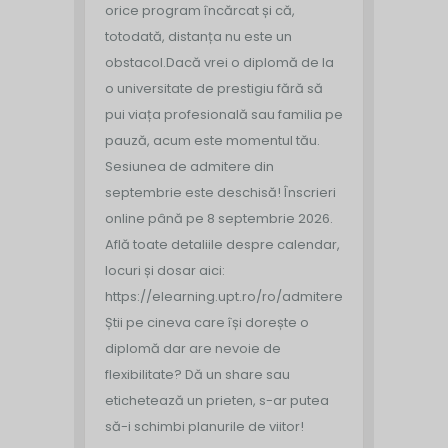
orice program încărcat și că,
totodată, distanța nu este un
obstacol.
Dacă vrei o diplomă de la
o universitate de prestigiu fără să
pui viața profesională sau familia pe
pauză, acum este momentul tău.
Sesiunea de admitere din
septembrie este deschisă!
Înscrieri
online până pe 8 septembrie 2026.
Află toate detaliile despre calendar,
locuri și dosar aici:
https://elearning.upt.ro/ro/admitere/
Știi pe cineva care își dorește o
diplomă dar are nevoie de
flexibilitate? Dă un share sau
etichetează un prieten, s-ar putea
să-i schimbi planurile de viitor!