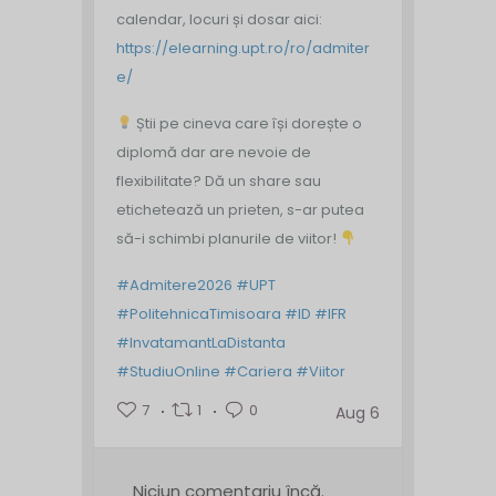
calendar, locuri și dosar aici:
https://elearning.upt.ro/ro/admiter
e/
Știi pe cineva care își dorește o
diplomă dar are nevoie de
flexibilitate? Dă un share sau
etichetează un prieten, s-ar putea
să-i schimbi planurile de viitor!
#Admitere2026
#UPT
#PolitehnicaTimisoara
#ID
#IFR
#InvatamantLaDistanta
#StudiuOnline
#Cariera
#Viitor
7
1
0
Aug 6
Niciun comentariu încă.