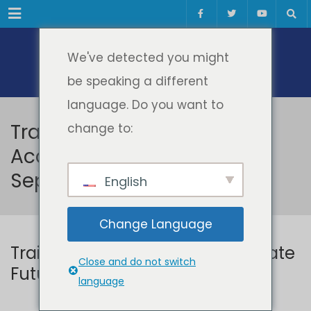
Meniul
We've detected you might
be speaking a different
language. Do you want to
Training programme –
change to:
Accelerate Future HEI –
September 2025
English
Change Language
Training programme – Accelerate
Close and do not switch
Future HEI – September 2025
language