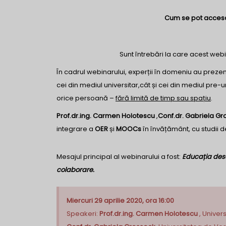
Cum se pot accesa, 
Sunt întrebări la care acest web
În cadrul webinarului, experții în domeniu au preze
cei din mediul universitar,cât și cei din mediul pre-u
orice persoană –
fără limită de timp sau spațiu
.
Prof.dr.ing. Carmen Holotescu
,
Conf.dr. Gabriela Gr
integrare a
OER
și
MOOCs
în învățământ, cu studii d
Mesajul principal al webinarului a fost:
Educația desc
colaborare.
Miercuri 29 aprilie 2020, ora 16:00
Speakeri:
Prof.dr.ing. Carmen Holotescu
, Univer