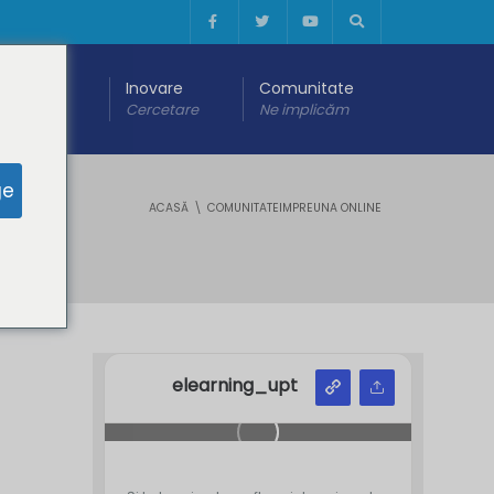
 digitală
Inovare
Comunitate
are
Cercetare
Ne implicăm
ge
ACASĂ
COMUNITATEIMPREUNA ONLINE
elearning_upt