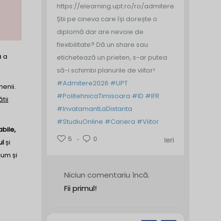
https://elearning.upt.ro/ro/admitere/
Știi pe cineva care își dorește o
diplomă dar are nevoie de
flexibilitate? Dă un share sau
ă a
etichetează un prieten, s-ar putea
să-i schimbi planurile de viitor!
#Admitere2026
#UPT
menii.
#PolitehnicaTimisoara
#ID
#IFR
ții
#InvatamantLaDistanta
#StudiuOnline
#Cariera
#Viitor
bile,
5
0
Ieri
ul
și
cum și
Niciun comentariu încă.
Fii primul!