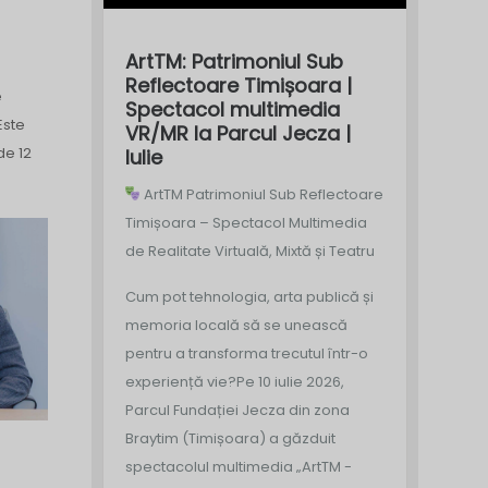
ArtTM: Patrimoniul Sub
Reflectoare Timișoara |
e
Spectacol multimedia
Este
VR/MR la Parcul Jecza |
de 12
Iulie
ArtTM Patrimoniul Sub Reflectoare
Timișoara – Spectacol Multimedia
de Realitate Virtuală, Mixtă și Teatru
Cum pot tehnologia, arta publică și
memoria locală să se unească
pentru a transforma trecutul într-o
experiență vie?
Pe 10 iulie 2026,
Parcul Fundației Jecza din zona
Braytim (Timișoara) a găzduit
spectacolul multimedia „ArtTM -