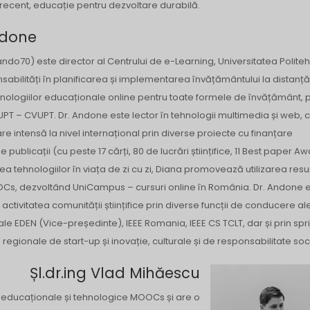
recent, educație pentru dezvoltare durabilă.
ndone
o70) este director al Centrului de e-Learning, Universitatea Polite
sabilități în planificarea și implementarea învățământului la distanță 
 tehnologiilor educaționale online pentru toate formele de învățământ, p
UPT – CVUPT. Dr. Andone este lector în tehnologii multimedia și web, 
re intensă la nivel internațional prin diverse proiecte cu finanțare
publicații (cu peste 17 cărți, 80 de lucrări științifice, 11 Best paper Aw
ea tehnologiilor în viața de zi cu zi, Diana promovează utilizarea resu
Cs, dezvoltând UniCampus – cursuri online în România. Dr. Andone 
 activitatea comunității științifice prin diverse funcții de conducere al
ale EDEN (Vice-președinte), IEEE Romania, IEEE CS TCLT, dar și prin spri
ii regionale de start-up și inovație, culturale și de responsabilitate soc
Șl.dr.ing Vlad Mihăescu
 educaționale și tehnologice MOOCs și are o