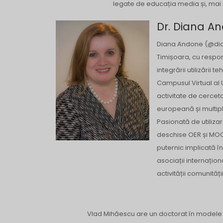
legate de educația media și, mai 
Dr. Diana A
Diana Andone (@diand
Timișoara, cu respon
integrării utilizării
Campusul Virtual al 
activitate de cerceta
europeană și multiple 
Pasionată de utilizar
deschise OER și MOO
puternic implicată în
asociații internațion
activității comunităț
Vlad Mihăescu are un doctorat în modele