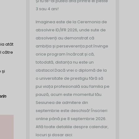
Și tu te-ai putea afla printre ei peste
3 sau 4 ani!
Imaginea este de la Ceremonia de
absolvire ID/IFR 2026, unde sute de
absolvenți au demonstrat că
ia atât
ambiția și perseverența pot învinge
l către
orice program încărcat și că,
totodată, distanța nu este un
obstacol.
Dacă vrei o diplomă de la
 și
o universitate de prestigiu fără să
pui viața profesională sau familia pe
pauză, acum este momentul tău.
rin
Sesiunea de admitere din
septembrie este deschisă!
Înscrieri
online până pe 8 septembrie 2026.
Află toate detaliile despre calendar,
locuri și dosar aici: