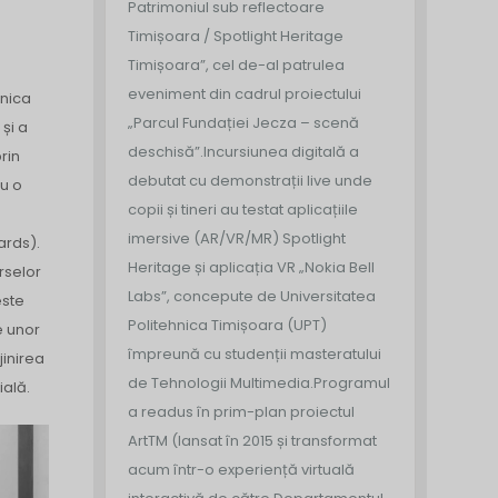
Patrimoniul sub reflectoare
Timișoara / Spotlight Heritage
Timișoara”, cel de-al patrulea
eveniment din cadrul proiectului
hnica
„Parcul Fundației Jecza – scenă
și a
deschisă”.
Incursiunea digitală a
rin
debutat cu demonstrații live unde
cu o
copii și tineri au testat aplicațiile
imersive (AR/VR/MR) Spotlight
ards).
Heritage și aplicația VR „Nokia Bell
rselor
Labs”, concepute de Universitatea
este
Politehnica Timișoara (UPT)
e unor
împreună cu studenții masteratului
jinirea
de Tehnologii Multimedia.
Programul
ială.
a readus în prim-plan proiectul
ArtTM (lansat în 2015 și transformat
acum într-o experiență virtuală