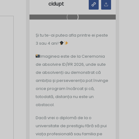
cidupt
Și tu te-ai putea afla printre ei peste
3 sau 4 ani!
Imaginea este de la Ceremonia
de absolvire ID/IFR 2026, unde sute
de absolvenți au demonstrat că
ambiția și perseverența pot învinge
orice program încărcat și că,
totodată, distanța nu este un
obstacol.
Dacă vrei o diplomă de la o
universitate de prestigiu fără să pui
viața profesională sau familia pe