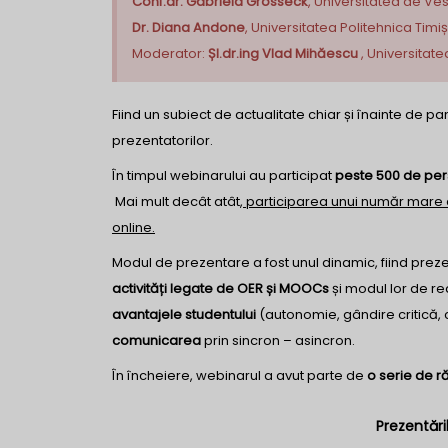
Conf.dr. Gabriela Grosseck
, Universitatea de Ves
Dr. Diana Andone
, Universitatea Politehnica Tim
Moderator:
Șl.dr.ing Vlad Mihăescu
, Universitat
Fiind un subiect de actualitate chiar și înainte de 
prezentatorilor.
În timpul webinarului au participat
peste 500 de pe
Mai mult decât atât,
participarea unui număr mare 
online.
Modul de prezentare a fost unul dinamic, fiind prez
activități legate de OER și MOOCs
și modul lor de re
avantajele studentului
(autonomie, gândire critică, c
comunicarea
prin sincron – asincron.
În încheiere, webinarul a avut parte de
o serie de r
Prezentări