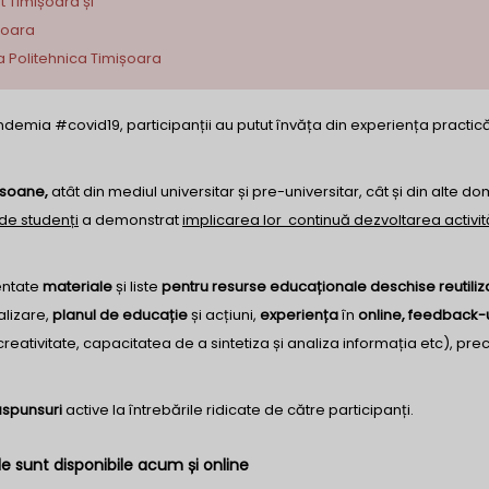
t Timișoara și
ișoara
ea Politehnica Timișoara
pandemia #covid19, participanții au putut învăța din experiența practic
rsoane,
atât din mediul universitar și pre-universitar, cât și din alte do
de studenți
a demonstrat
implicarea lor continuă dezvoltarea activită
entate
materiale
și liste
pentru resurse educaționale deschise reutiliza
alizare,
planul de educație
și acțiuni,
experiența
în
online, feedback-
reativitate, capacitatea de a sintetiza și analiza informația etc), pre
ăspunsuri
active la întrebările ridicate de către participanți.
le sunt disponibile acum și online