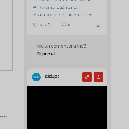
#InvatamantLaDistanta
#StudiuOnline
#Cariera
#Viitor
6
1
0
Ieri
Niciun comentariu încă.
Fii primul!
cidupt
entru