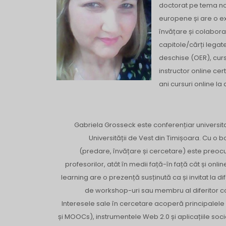
doctorat pe tema noi
europene și are o e
învățare și colabora
capitole/cărți lega
deschise (OER), curs
instructor online cert
ani cursuri online la
Gabriela Grosseck este conferențiar universit
Universității de Vest din Timișoara. Cu o b
(predare, învățare și cercetare) este preoc
profesorilor, atât în medii față-în față cât și on
learning are o prezență susținută ca și invitat la d
de workshop-uri sau membru al diferitor com
Interesele sale în cercetare acoperă principalel
și MOOCs), instrumentele Web 2.0 și aplicațiile so