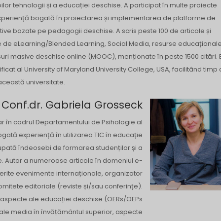
lor tehnologii și a educației deschise. A participat în multe proiecte
xperiență bogată în proiectarea și implementarea de platforme de
tive bazate pe pedagogii deschise. A scris peste 100 de articole și
te de eLearning/Blended Learning, Social Media, resurse educațional
uri masive deschise online (MOOC), menționate în peste 1500 citări. 
ificat al University of Maryland University College, USA, facilitând timp 
 această universitate.
Conf.dr. Gabriela Grosseck
ar în cadrul Departamentului de Psihologie al
ogată experiență în utilizarea TIC în educație
upată îndeosebi de formarea studenților și a
line. Autor a numeroase articole în domeniul e-
iferite evenimente internaționale, organizator
itete editoriale (reviste și/sau conferințe).
e aspecte ale educației deschise (OERs/OEPs
ciale media în învățământul superior, aspecte