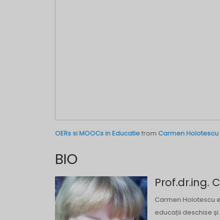
OERs si MOOCs in Educatie
from
Carmen Holotescu
BIO
Prof.dr.ing.
Carmen Holotescu est
educații deschise și 