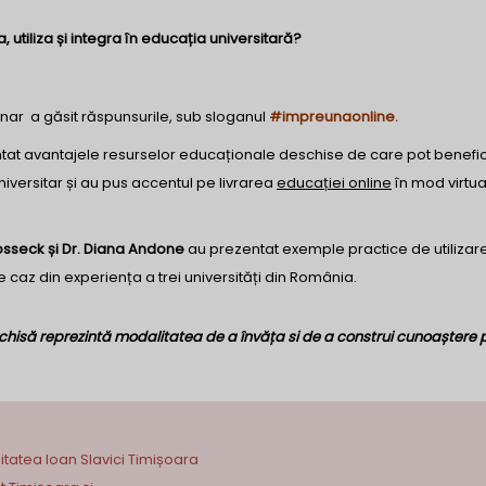
utiliza și integra în educația universitară?
inar a găsit răspunsurile, sub sloganul
#impreunaonline.
ntat avantajele resurselor educaționale deschise de care pot benefic
niversitar și au pus accentul pe livrarea
educației o
nline
în mod virtua
osseck și
Dr. Diana Andone
au prezentat exemple practice de utilizare
e caz din experiența a trei universități din România.
hisă reprezintă modalitatea de a învăța si de a construi cunoaștere p
sitatea Ioan Slavici Timișoara