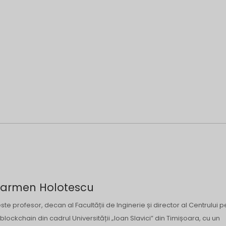
 Carmen Holotescu
e profesor, decan al Facultății de Inginerie și director al Centrului p
blockchain din cadrul Universității „Ioan Slavici” din Timișoara, cu un