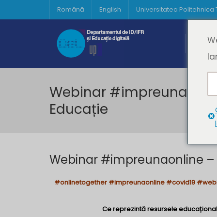
Română
English
Universitatea Politehnica
Acasă
We
Prima 
la
Webinar #impreunaonline
Educație
Webinar #impreunaonline – U
#onlinetogether #impreunaonline #covid19 #web
Ce reprezintă resursele educaționa