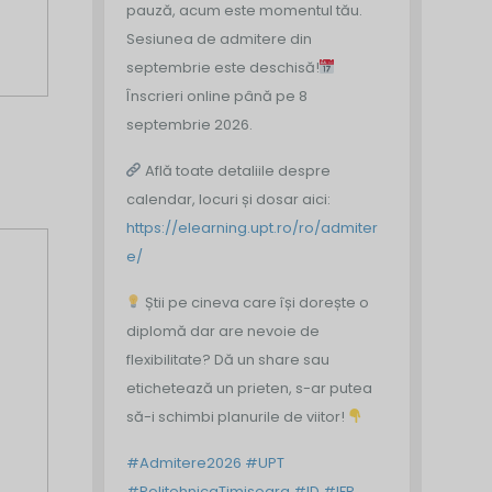
pauză, acum este momentul tău.
Sesiunea de admitere din
septembrie este deschisă!
Înscrieri online până pe 8
septembrie 2026.
Află toate detaliile despre
calendar, locuri și dosar aici:
https://elearning.upt.ro/ro/admiter
e/
Știi pe cineva care își dorește o
diplomă dar are nevoie de
flexibilitate? Dă un share sau
etichetează un prieten, s-ar putea
să-i schimbi planurile de viitor!
#Admitere2026
#UPT
#PolitehnicaTimisoara
#ID
#IFR