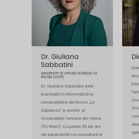
Dr. Giuliana
Di
Sabbatini
Dia
UNIVERSITY OF APPLIED SCIENCES ST.
doc
PÖLTEN (USTP)
Ele
Dr. Giuliana Sabbatini este
Teh
licențiată în Informatică la
Uni
Universitatea din Roma „La
Tim
Sapienza” și doctor al
con
Universității Tehnice din Viena
des
(TU Wien). Cu peste 25 de ani
opt
de experiență ca consultant și