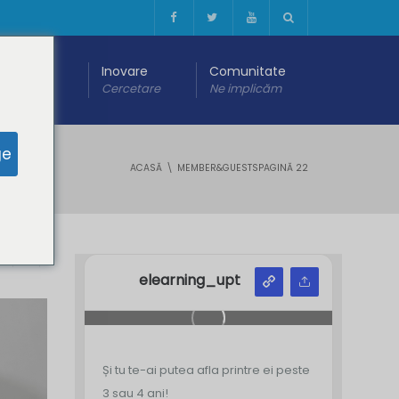
 digitală
Inovare
Comunitate
are
Cercetare
Ne implicăm
ge
ACASĂ
MEMBER&GUESTS
PAGINĂ 22
Y
Z
elearning_upt
Și tu te-ai putea afla printre ei peste
3 sau 4 ani!