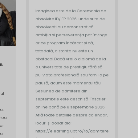
Imaginea este de la Ceremonia de
absolvire ID/IFR 2026, unde sute de
absolvenți au demonstrat că
ambiția și perseverența pot învinge
orice program încărcat și că,
totodată, distanța nu este un
obstacol.
Dacă vrei o diplomă de la
IN
o universitate de prestigiu fără să
pui viața profesională sau familia pe
pauză, acum este momentul tău.
Sesiunea de admitere din
ul
septembrie este deschisă!
Înscrieri
online până pe 8 septembrie 2026.
a,
Află toate detaliile despre calendar,
area
locuri și dosar aici:
or
https://elearning.upt.ro/ro/admitere/
ea