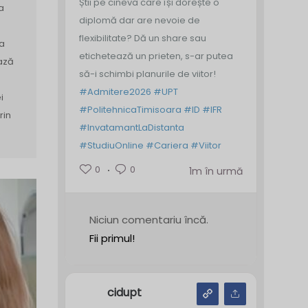
Știi pe cineva care își dorește o
a
diplomă dar are nevoie de
flexibilitate? Dă un share sau
sa
etichetează un prieten, s-ar putea
ază
să-i schimbi planurile de viitor!
#Admitere2026
#UPT
i
#PolitehnicaTimisoara
#ID
#IFR
rin
#InvatamantLaDistanta
#StudiuOnline
#Cariera
#Viitor
0
0
1m în urmă
Niciun comentariu încă.
Fii primul!
cidupt