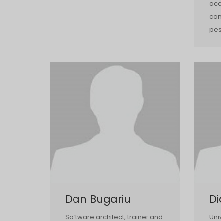
aca
con
pes
Dan Bugariu
D
Software architect, trainer and
Uni