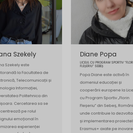
ana Szekely
Diane Popa
LICEUL CU PROGRAM SPORTIV “FLOR
na Szekely este
FLEȘERIU” SEBEȘ
torandă la Facultatea de
Popa Diane este activă în
ctronică, Telecomunicații și
domeniul educației și
nologia Informației,
cooperării europene la Lice
versitatea Politehnica din
cu Program Sportiv „Florin
ișoara. Cercetarea sa se
Fleșeriu” din Sebeș, Români
centrează pe rolul
unde contribuie la dezvolt
ignului emoțional în
și implementarea proiectel
imizarea experienței
Erasmus+ axate pe inovar