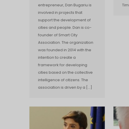
entrepreneur, Dan Bugariu is
Tim
involved in projects that
support the development of
cities and people. Dan is co­
founder of Smart City
Association. The organization
was founded in 2014 with the
intention to create a
framework for developing
cities based on the collective
intelligence of citizens. The
association is driven by a […]