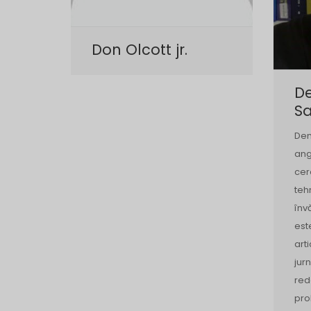
Don Olcott jr.
D
S
Dem
ang
cer
teh
înv
est
arti
jur
red
pro