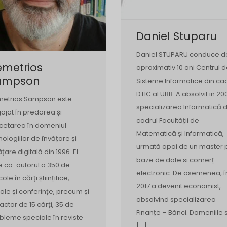
Daniel Stuparu
Daniel STUPARU conduce d
emetrios
aproximativ 10 ani Centrul 
ampson
Sisteme Informatice din ca
DTIC al UBB. A absolvit in 20
etrios Sampson este
specializarea Informatică d
ajat în predarea și
cadrul Facultății de
cetarea în domeniul
Matematică și Informatică,
nologiilor de învățare și
urmată apoi de un master 
ățare digitală din 1996. El
baze de date si comerț
e co-autorul a 350 de
electronic. De asemenea, î
cole în cărți științifice,
2017 a devenit economist,
nale și conferințe, precum și
absolvind specializarea
actor de 15 cărți, 35 de
Finanțe – Bănci. Domeniile 
bleme speciale în reviste
[…]