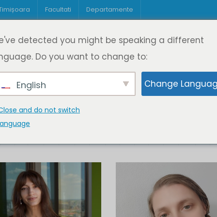
 Timișoara
Facultati
Departamente
Despre DeL
Educație
Educație
've detected you might be speaking a different
pagină
Cine suntem
Oferta de cursuri
Digitaliz
nguage. Do you want to change to:
Change Langua
English
Close and do not switch
language
K
L
M
N
O
P
Q
R
S
T
U
V
W
X