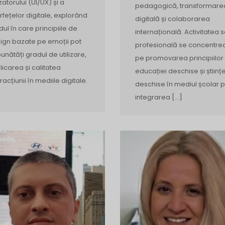
izatorului (UI/UX) și a
pedagogică, transformare
erfețelor digitale, explorând
digitală și colaborarea
ul în care principiile de
internațională. Activitatea 
ign bazate pe emoții pot
profesională se concentre
unătăți gradul de utilizare,
pe promovarea principiilor
licarea și calitatea
educației deschise și științe
racțiunii în mediile digitale.
deschise în mediul școlar p
integrarea […]