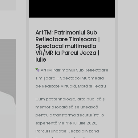
ArtTM: Patrimoniul Sub
Reflectoare Timișoara |
Spectacol multimedia
VR/MR la Parcul Jecza |
Iulie
ArtTM Patrimoniul Sub Reflectoare
Timișoara – Spectacol Multimedia
de Realitate Virtuală, Mixtă și Teatru
Cum pot tehnologia, arta publică și
memoria locală să se unească
pentru a transforma trecutul într-o
experiență vie?
Pe 10 iulie 2026,
Parcul Fundației Jecza din zona