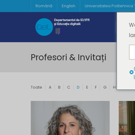
Română
English
Universitatea Politehnica
Acasă
We
Prima 
la
Profesori & Invitați
Toate
A
B
C
D
E
F
G
H
I
J