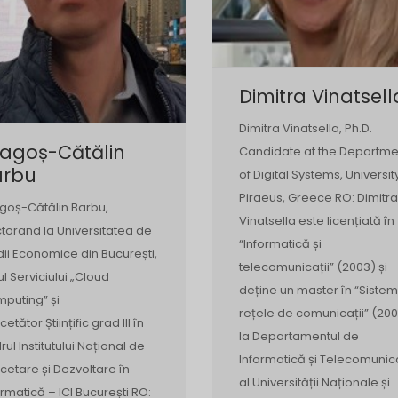
Dimitra Vinatsell
Dimitra Vinatsella, Ph.D.
ragoș-Cătălin
Candidate at the Departme
arbu
of Digital Systems, Universit
Piraeus, Greece RO: Dimitra
goș-Cătălin Barbu,
Vinatsella este licențiată în
torand la Universitatea de
“Informatică și
dii Economice din București,
telecomunicații” (2003) și
ul Serviciului „Cloud
deține un master în “Sistem
puting” și
rețele de comunicații” (200
etător Științific grad III în
la Departamentul de
rul Institutului Național de
Informatică și Telecomunica
cetare și Dezvoltare în
al Universității Naționale și
ormatică – ICI București RO: