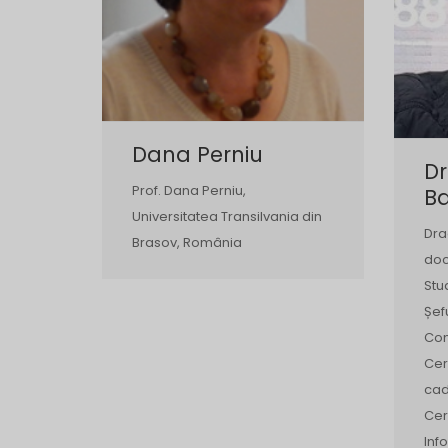
Dana Perniu
D
Prof. Dana Perniu,
B
Universitatea Transilvania din
Dra
Brasov, România
doc
Stu
Șef
Com
Cerc
cad
Cer
Inf