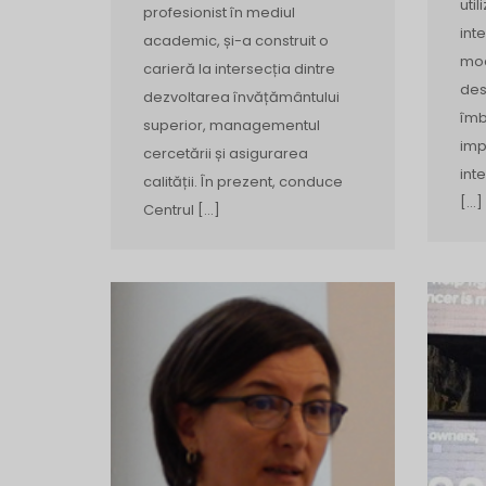
util
profesionist în mediul
int
academic, și-a construit o
mod
carieră la intersecția dintre
des
dezvoltarea învățământului
îmb
superior, managementul
imp
cercetării și asigurarea
inte
calității. În prezent, conduce
[…]
Centrul […]