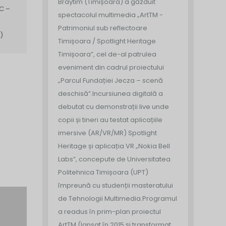
Braytim (Timișoara) a găzduit
C –
spectacolul multimedia „ArtTM -
Patrimoniul sub reflectoare
)
Timișoara / Spotlight Heritage
Timișoara”, cel de-al patrulea
eveniment din cadrul proiectului
„Parcul Fundației Jecza – scenă
deschisă”.
Incursiunea digitală a
debutat cu demonstrații live unde
copii și tineri au testat aplicațiile
imersive (AR/VR/MR) Spotlight
Heritage și aplicația VR „Nokia Bell
Labs”, concepute de Universitatea
Politehnica Timișoara (UPT)
împreună cu studenții masteratului
de Tehnologii Multimedia.
Programul
a readus în prim-plan proiectul
ArtTM (lansat în 2015 și transformat