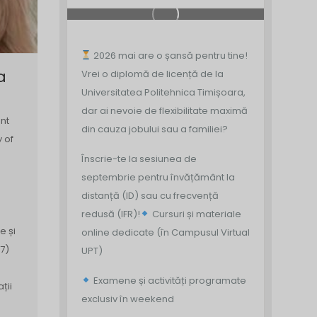
2026 mai are o șansă pentru tine!
a
Vrei o diplomă de licență de la
Universitatea Politehnica Timișoara,
dar ai nevoie de flexibilitate maximă
nt
din cauza jobului sau a familiei?
y of
Înscrie-te la sesiunea de
septembrie pentru învățământ la
distanță (ID) sau cu frecvență
redusă (IFR)!
Cursuri și materiale
e și
online dedicate (în Campusul Virtual
7)
UPT)
Examene și activități programate
ții
exclusiv în weekend