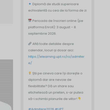
Diplomă de studii superioare
echivalentă cu cea de la forma de zi
Perioada de înscrieri online (pe
platforma Enroll): 3 august – 8
septembrie 2026.
Află toate detaliile despre
calendar, locuri și dosar aici:
https://elearning.upt.ro/ro/admiter
e/
Știi pe cineva care își dorește o
diplomă dar are nevoie de
flexibilitate? Dă un share sau
etichetează un prieten, s-ar putea
să-i schimbi planurile de viitor!
#Admitere2026
#UPT