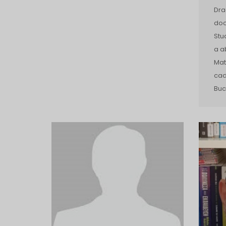
Dra
doc
Stu
a a
Mat
cad
Buc