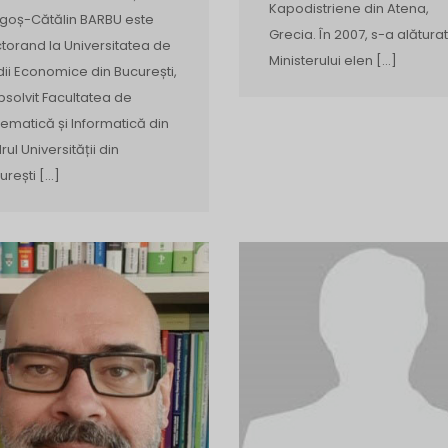
Kapodistriene din Atena,
goș-Cătălin BARBU este
Grecia. În 2007, s-a alăturat
torand la Universitatea de
Ministerului elen […]
dii Economice din București,
bsolvit Facultatea de
ematică și Informatică din
rul Universității din
urești […]