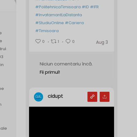
#PolitehnicaTimisoara
#ID
#IFR
#InvatamantLaDistanta
#StudiuOnline
#Cariera
#Timisoara
e
de
0
1
0
Aug 3
drul
03
Niciun comentariu încă.
in
Fii primul!
pe
cidupt
n
sale