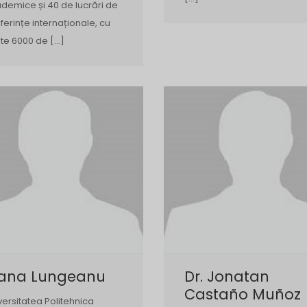
demice și 40 de lucrări de
ferințe internaționale, cu
te 6000 de […]
iana Lungeanu
Dr. Jonatan
Castaño Muñoz
versitatea Politehnica