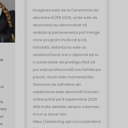
Imaginea este de la Ceremonia de
absolvire ID/IFR 2026, unde sute de
absolvenți au demonstrat că
ambiția și perseverența pot învinge
orice program încărcat și că,
totodată, distanța nu este un
obstacol.
Dacă vrei o diplomă de la
IN
o universitate de prestigiu fără să
pui viața profesională sau familia pe
pauză, acum este momentul tău.
Sesiunea de admitere din
ul
septembrie este deschisă!
Înscrieri
online până pe 8 septembrie 2026.
a,
Află toate detaliile despre calendar,
area
locuri și dosar aici:
or
https://elearning.upt.ro/ro/admitere/
ea