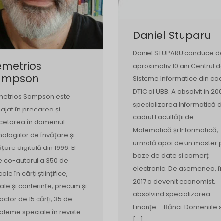
Daniel Stuparu
Daniel STUPARU conduce d
emetrios
aproximativ 10 ani Centrul 
ampson
Sisteme Informatice din ca
DTIC al UBB. A absolvit in 20
etrios Sampson este
specializarea Informatică d
ajat în predarea și
cadrul Facultății de
cetarea în domeniul
Matematică și Informatică,
nologiilor de învățare și
urmată apoi de un master 
ățare digitală din 1996. El
baze de date si comerț
e co-autorul a 350 de
electronic. De asemenea, î
cole în cărți științifice,
2017 a devenit economist,
nale și conferințe, precum și
absolvind specializarea
actor de 15 cărți, 35 de
Finanțe – Bănci. Domeniile 
bleme speciale în reviste
[…]