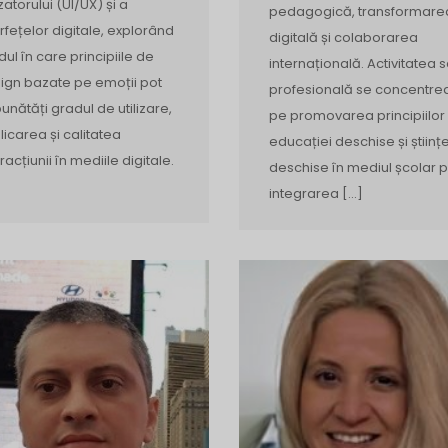
izatorului (UI/UX) și a
pedagogică, transformare
erfețelor digitale, explorând
digitală și colaborarea
ul în care principiile de
internațională. Activitatea 
ign bazate pe emoții pot
profesională se concentre
unătăți gradul de utilizare,
pe promovarea principiilor
licarea și calitatea
educației deschise și științe
racțiunii în mediile digitale.
deschise în mediul școlar p
integrarea […]