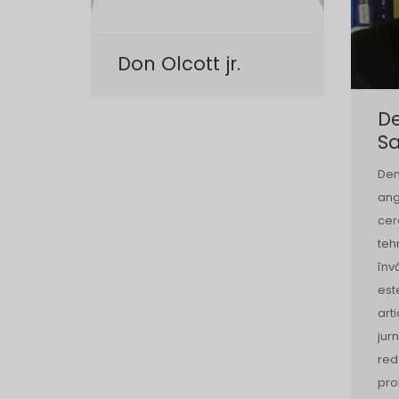
Don Olcott jr.
D
S
Dem
ang
cer
teh
înv
est
arti
jur
red
pro