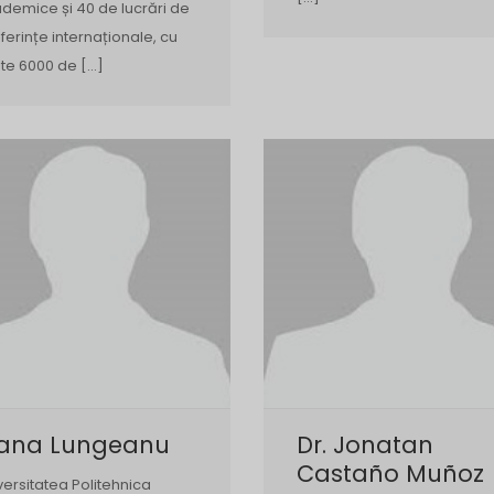
demice și 40 de lucrări de
ferințe internaționale, cu
te 6000 de […]
iana Lungeanu
Dr. Jonatan
Castaño Muñoz
versitatea Politehnica