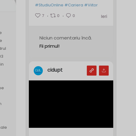
#StudiuOnline
#Cariera
#Viitor
7
0
0
Ieri
e
Niciun comentariu încă.
de
Fii primul!
drul
03
in
cidupt
pe
n
sale