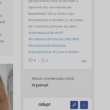
Știi pe cineva care își dorește o
a
diplomă dar are nevoie de
flexibilitate? Dă un share sau
sa
etichetează un prieten, s-ar putea
ază
să-i schimbi planurile de viitor!
#Admitere2026
#UPT
i
#PolitehnicaTimisoara
#ID
#IFR
rin
#InvatamantLaDistanta
#StudiuOnline
#Cariera
#Viitor
5
0
Ieri
Niciun comentariu încă.
Fii primul!
cidupt