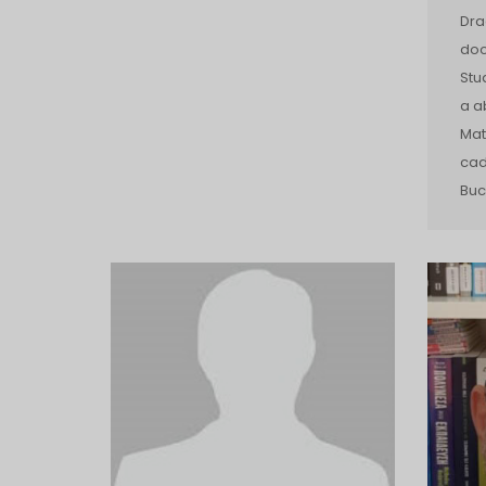
Dra
doc
Stu
a a
Mat
cad
Buc