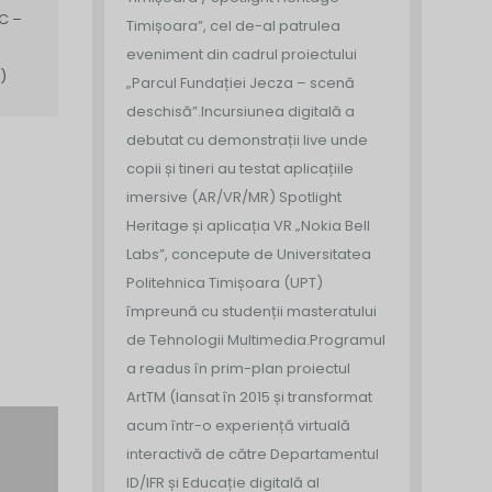
C –
Timișoara”, cel de-al patrulea
eveniment din cadrul proiectului
)
„Parcul Fundației Jecza – scenă
deschisă”.
Incursiunea digitală a
debutat cu demonstrații live unde
copii și tineri au testat aplicațiile
imersive (AR/VR/MR) Spotlight
Heritage și aplicația VR „Nokia Bell
Labs”, concepute de Universitatea
Politehnica Timișoara (UPT)
împreună cu studenții masteratului
de Tehnologii Multimedia.
Programul
a readus în prim-plan proiectul
ArtTM (lansat în 2015 și transformat
acum într-o experiență virtuală
interactivă de către Departamentul
ID/IFR și Educație digitală al