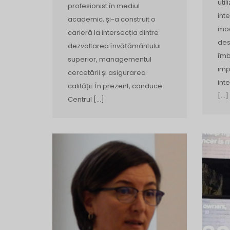
util
profesionist în mediul
int
academic, și-a construit o
mod
carieră la intersecția dintre
des
dezvoltarea învățământului
îmb
superior, managementul
imp
cercetării și asigurarea
inte
calității. În prezent, conduce
[…]
Centrul […]