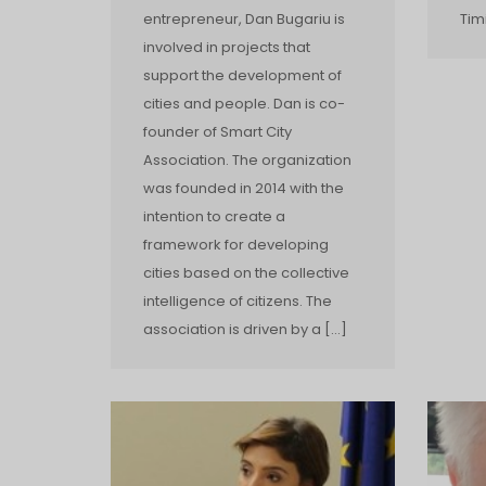
entrepreneur, Dan Bugariu is
Tim
involved in projects that
support the development of
cities and people. Dan is co­
founder of Smart City
Association. The organization
was founded in 2014 with the
intention to create a
framework for developing
cities based on the collective
intelligence of citizens. The
association is driven by a […]