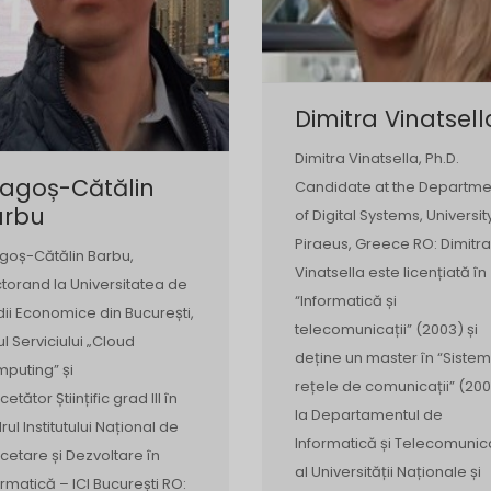
Dimitra Vinatsell
Dimitra Vinatsella, Ph.D.
ragoș-Cătălin
Candidate at the Departme
arbu
of Digital Systems, Universit
Piraeus, Greece RO: Dimitra
goș-Cătălin Barbu,
Vinatsella este licențiată în
torand la Universitatea de
“Informatică și
dii Economice din București,
telecomunicații” (2003) și
ul Serviciului „Cloud
deține un master în “Sistem
puting” și
rețele de comunicații” (200
etător Științific grad III în
la Departamentul de
rul Institutului Național de
Informatică și Telecomunica
cetare și Dezvoltare în
al Universității Naționale și
ormatică – ICI București RO: