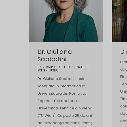
Dr. Giuliana
Di
Sabbatini
Dia
UNIVERSITY OF APPLIED SCIENCES ST.
doc
PÖLTEN (USTP)
Ele
Dr. Giuliana Sabbatini este
Teh
licențiată în Informatică la
Uni
Universitatea din Roma „La
Tim
Sapienza” și doctor al
con
Universității Tehnice din Viena
des
(TU Wien). Cu peste 25 de ani
opt
de experiență ca consultant și