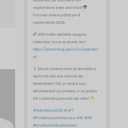
Sesiunea de admitere din
septembrie este deschisă!
Înscrieri online până pe 8
septembrie 2026.
Află toate detaliile despre
calendar, locuri și dosar aici:
https://elearning.upt.ro/ro/admiter
e/
Știi pe cineva care își dorește o
diplomă dar are nevoie de
flexibilitate? Dă un share sau
etichetează un prieten, s-ar putea
să-i schimbi planurile de viitor!
#Admitere2026
#UPT
#PolitehnicaTimisoara
#ID
#IFR
#InvatamantLaDistanta