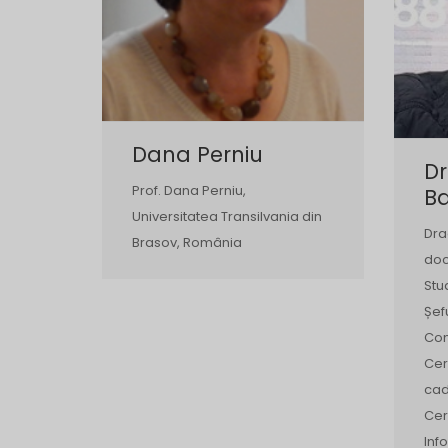
Dana Perniu
D
Prof. Dana Perniu,
B
Universitatea Transilvania din
Dra
Brasov, România
doc
Stu
Șef
Com
Cerc
cad
Cer
Inf