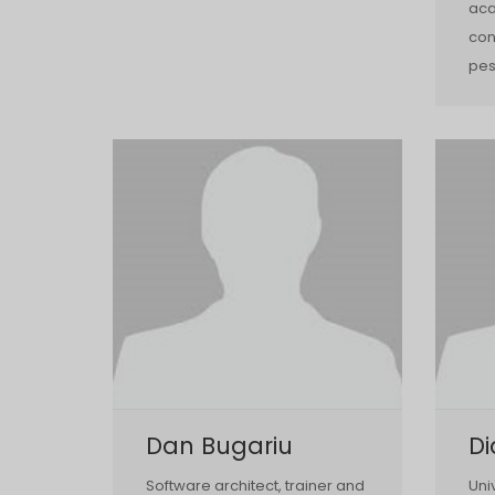
aca
con
pes
Dan Bugariu
D
Software architect, trainer and
Uni