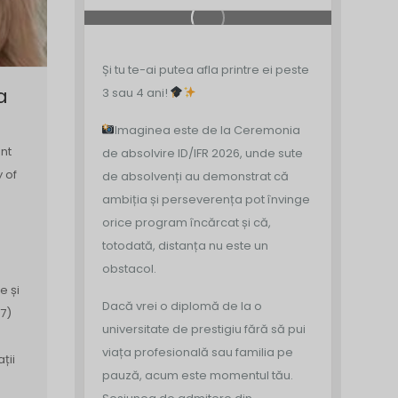
Și tu te-ai putea afla printre ei peste
a
3 sau 4 ani!
Imaginea este de la Ceremonia
nt
de absolvire ID/IFR 2026, unde sute
y of
de absolvenți au demonstrat că
ambiția și perseverența pot învinge
orice program încărcat și că,
totodată, distanța nu este un
obstacol.
e și
Dacă vrei o diplomă de la o
7)
universitate de prestigiu fără să pui
viața profesională sau familia pe
ții
pauză, acum este momentul tău.