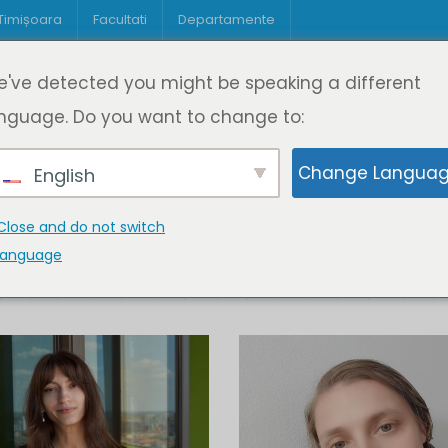
 Timișoara
Facultati
Departamente
Despre DeL
Educație
Educație
've detected you might be speaking a different
pagină
Cine suntem
Oferta de cursuri
Digitaliz
nguage. Do you want to change to:
Change Langua
English
Close and do not switch
language
K
L
M
N
O
P
Q
R
S
T
U
V
W
X