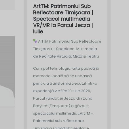
ArtTM: Patrimoniul Sub
Reflectoare Timișoara |
Spectacol multimedia
VR/MR la Parcul Jecza |
Iulie
ArtTM Patrimoniul Sub Reflectoare
Timișoara – Spectacol Multimedia
de Realitate Virtuală, Mixtă și Teatru
Cum pot tehnologia, arta publică și
memoria locală să se unească
pentru a transforma trecutul într-o
experiență vie?
Pe 10 iulie 2026,
Parcul Fundației Jecza din zona
Braytim (Timișoara) a găzduit
spectacolul multimedia „ArtTM -
Patrimoniul sub reflectoare
Timișoara / Spotlight Heritage