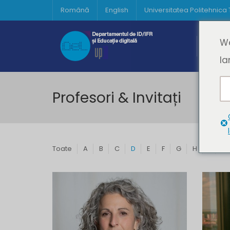
Română
English
Universitatea Politehnica
Acasă
We
Prima 
la
Profesori & Invitați
Toate
A
B
C
D
E
F
G
H
I
J