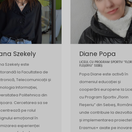
ana Szekely
Diane Popa
LICEUL CU PROGRAM SPORTIV “FLOR
na Szekely este
FLEȘERIU” SEBEȘ
torandă la Facultatea de
Popa Diane este activă în
ctronică, Telecomunicații și
domeniul educației și
nologia Informației,
cooperării europene la Lice
versitatea Politehnica din
cu Program Sportiv „Florin
ișoara. Cercetarea sa se
Fleșeriu” din Sebeș, Români
centrează pe rolul
unde contribuie la dezvolt
ignului emoțional în
și implementarea proiectel
imizarea experienței
Erasmus+ axate pe inovar