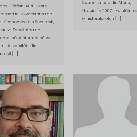
Kapodistriene din Atena,
goș-Cătălin BARBU este
Grecia. În 2007, s-a alăturat
torand la Universitatea de
Ministerului elen […]
dii Economice din București,
bsolvit Facultatea de
ematică și Informatică din
rul Universității din
urești […]