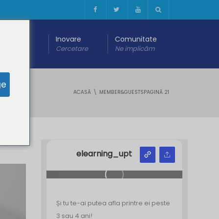
 digitală
Inovare
Comunitate
are
Cercetare
Ne implicăm
ge
ACASĂ
MEMBER&GUESTS
PAGINĂ 21
Y
Z
elearning_upt
Și tu te-ai putea afla printre ei peste
3 sau 4 ani!