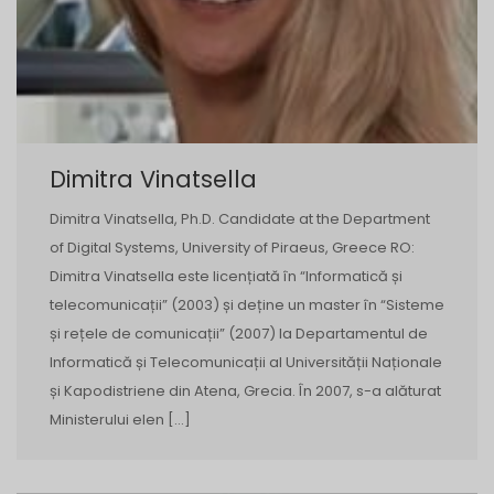
Dimitra Vinatsella
Dimitra Vinatsella, Ph.D. Candidate at the Department
of Digital Systems, University of Piraeus, Greece RO:
Dimitra Vinatsella este licențiată în “Informatică și
telecomunicații” (2003) și deține un master în “Sisteme
și rețele de comunicații” (2007) la Departamentul de
Informatică și Telecomunicații al Universității Naționale
și Kapodistriene din Atena, Grecia. În 2007, s-a alăturat
Ministerului elen […]