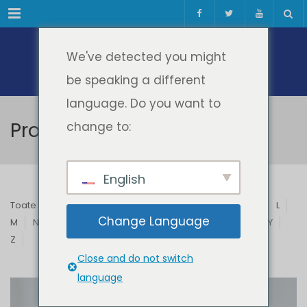
Meniul
We've detected you might
be speaking a different
language. Do you want to
Profesori & Invitați
change to:
English
Toate
A
B
C
D
E
F
G
H
I
J
K
L
Change Language
M
N
O
P
Q
R
S
T
U
V
W
X
Y
Z
Close and do not switch
language