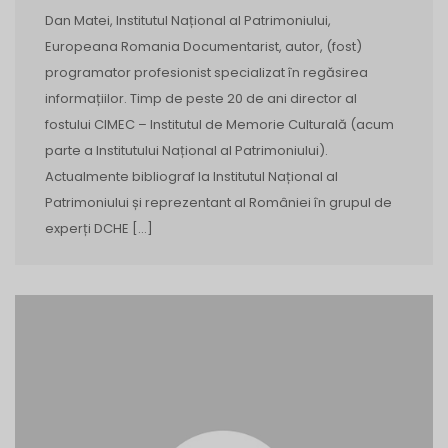
Dan Matei, Institutul Național al Patrimoniului,
Europeana Romania Documentarist, autor, (fost)
programator profesionist specializat în regăsirea
informațiilor. Timp de peste 20 de ani director al
fostului CIMEC – Institutul de Memorie Culturală (acum
parte a Institutului Național al Patrimoniului).
Actualmente bibliograf la Institutul Național al
Patrimoniului și reprezentant al României în grupul de
experți DCHE […]