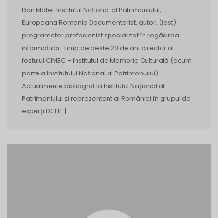
Dan Matei, Institutul Național al Patrimoniului,
Europeana Romania Documentarist, autor, (fost)
programator profesionist specializat în regăsirea
informațiilor. Timp de peste 20 de ani director al
fostului CIMEC – Institutul de Memorie Culturală (acum
parte a Institutului Național al Patrimoniului).
Actualmente bibliograf la Institutul Național al
Patrimoniului și reprezentant al României în grupul de
experți DCHE […]