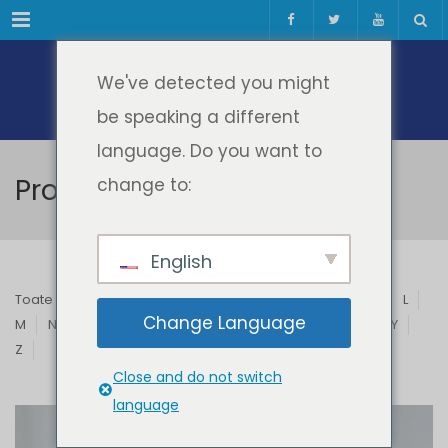
Meniul
We've detected you might
be speaking a different
language. Do you want to
Profesori & Invitați
change to:
English
Toate
A
B
C
D
E
F
G
H
I
J
K
L
Change Language
M
N
O
P
Q
R
S
T
U
V
W
X
Y
Z
Close and do not switch
language