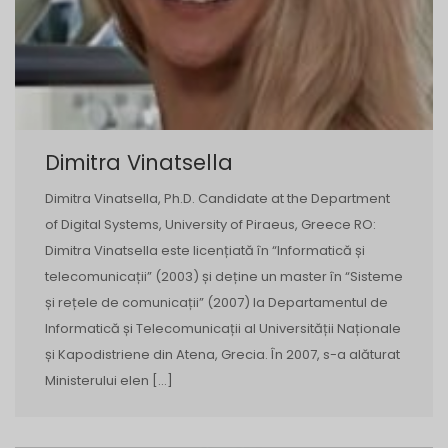
Dimitra Vinatsella
Dimitra Vinatsella, Ph.D. Candidate at the Department
of Digital Systems, University of Piraeus, Greece RO:
Dimitra Vinatsella este licențiată în “Informatică și
telecomunicații” (2003) și deține un master în “Sisteme
și rețele de comunicații” (2007) la Departamentul de
Informatică și Telecomunicații al Universității Naționale
și Kapodistriene din Atena, Grecia. În 2007, s-a alăturat
Ministerului elen […]