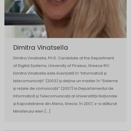
Dimitra Vinatsella
Dimitra Vinatsella, Ph.D. Candidate at the Department
of Digital Systems, University of Piraeus, Greece RO:
Dimitra Vinatsella este licențiată în “Informatică și
telecomunicații” (2003) și deține un master în “Sisteme
și rețele de comunicații” (2007) la Departamentul de
Informatică și Telecomunicații al Universității Naționale
și Kapodistriene din Atena, Grecia. În 2007, s-a alăturat
Ministerului elen […]