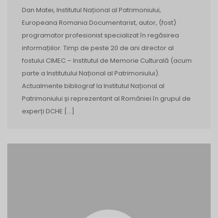
Dan Matei, Institutul Național al Patrimoniului,
Europeana Romania Documentarist, autor, (fost)
programator profesionist specializat în regăsirea
informațiilor. Timp de peste 20 de ani director al
fostului CIMEC – Institutul de Memorie Culturală (acum
parte a Institutului Național al Patrimoniului).
Actualmente bibliograf la Institutul Național al
Patrimoniului și reprezentant al României în grupul de
experți DCHE […]