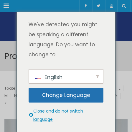
Meniul
We've detected you might
be speaking a different
language. Do you want to
Profesori & Invitați
change to:
English
Toate
A
B
C
D
E
F
G
H
I
J
K
L
Change Language
M
N
O
P
Q
R
S
T
U
V
W
X
Y
Z
Close and do not switch
language