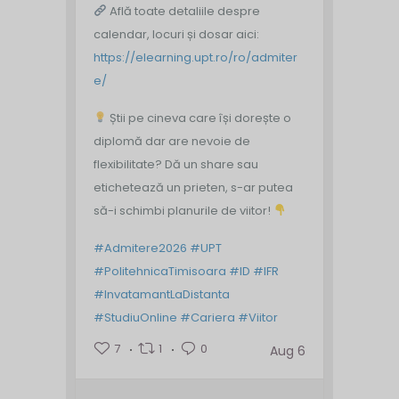
Află toate detaliile despre
calendar, locuri și dosar aici:
https://elearning.upt.ro/ro/admiter
e/
Știi pe cineva care își dorește o
diplomă dar are nevoie de
flexibilitate? Dă un share sau
etichetează un prieten, s-ar putea
să-i schimbi planurile de viitor!
#Admitere2026
#UPT
#PolitehnicaTimisoara
#ID
#IFR
#InvatamantLaDistanta
#StudiuOnline
#Cariera
#Viitor
7
1
0
Aug 6