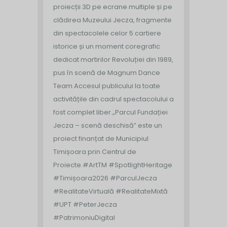
proiecții 3D pe ecrane multiple și pe
clădirea Muzeului Jecza, fragmente
din spectacolele celor 5 cartiere
istorice și un moment coregrafic
dedicat martirilor Revoluției din 1989,
pus în scenă de Magnum Dance
Team.
Accesul publicului la toate
activitățile din cadrul spectacolului a
fost complet liber.
„Parcul Fundației
Jecza – scenă deschisă” este un
proiect finanțat de Municipiul
Timișoara prin Centrul de
Proiecte.
#ArtTM #SpotlightHeritage
#Timișoara2026 #ParculJecza
#RealitateVirtuală #RealitateMixtă
#UPT #PeterJecza
#PatrimoniuDigital