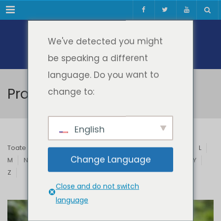
Meniul
We've detected you might
be speaking a different
language. Do you want to
Profesori & Invitați
change to:
English
Toate
A
B
C
D
E
F
G
H
I
J
K
L
Change Language
M
N
O
P
Q
R
S
T
U
V
W
X
Y
Z
Close and do not switch
language