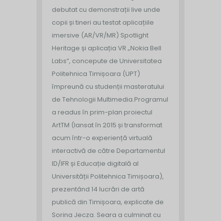
debutat cu demonstrații live unde
copii și tineri au testat aplicațiile
imersive (AR/VR/MR) Spotlight
Heritage și aplicația VR „Nokia Bell
Labs”, concepute de Universitatea
Politehnica Timișoara (UPT)
împreună cu studenții masteratului
de Tehnologii Multimedia.
Programul
a readus în prim-plan proiectul
ArtTM (lansat în 2015 și transformat
acum într-o experiență virtuală
interactivă de către Departamentul
ID/IFR și Educație digitală al
Universității Politehnica Timișoara),
prezentând 14 lucrări de artă
publică din Timișoara, explicate de
Sorina Jecza. Seara a culminat cu