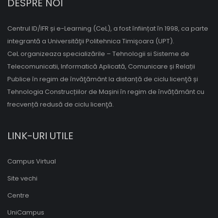
DESPRE NOI
Centrul ID/IFR și e-Learning (CeL), a fost înființat în 1998, ca parte
integrantă a Universităţii Politehnica Timişoara (UPT).
CeL organizeaza specializările – Tehnologii si Sisteme de
Telecomunicatii, Informatică Aplicată, Comunicare și Relații
Publice în regim de învăţământ la distanță de ciclu licenţă și
Tehnologia Construcțiilor de Mașini în regim de învățământ cu
frecvență redusă de ciclu licenţă.
LINK-URI UTILE
Campus Virtual
Site vechi
Centre
UniCampus