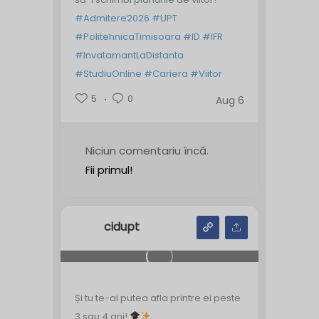
#Admitere2026
#UPT
#PolitehnicaTimisoara
#ID
#IFR
#InvatamantLaDistanta
#StudiuOnline
#Cariera
#Viitor
5
0
Aug 6
Niciun comentariu încă.
Fii primul!
cidupt
Și tu te-ai putea afla printre ei peste
3 sau 4 ani!