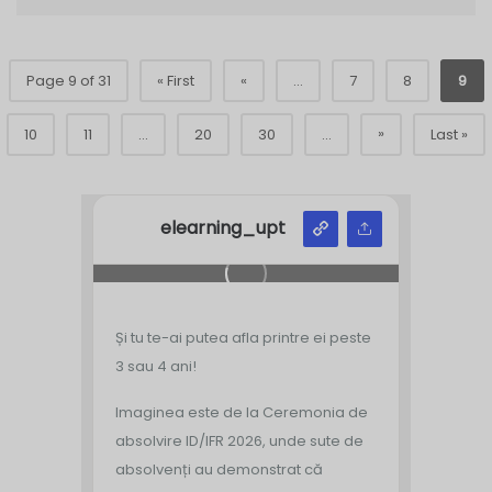
Page 9 of 31
« First
«
...
7
8
9
»
10
11
...
20
30
...
Last »
elearning_upt
Și tu te-ai putea afla printre ei peste
3 sau 4 ani!
Imaginea este de la Ceremonia de
absolvire ID/IFR 2026, unde sute de
absolvenți au demonstrat că