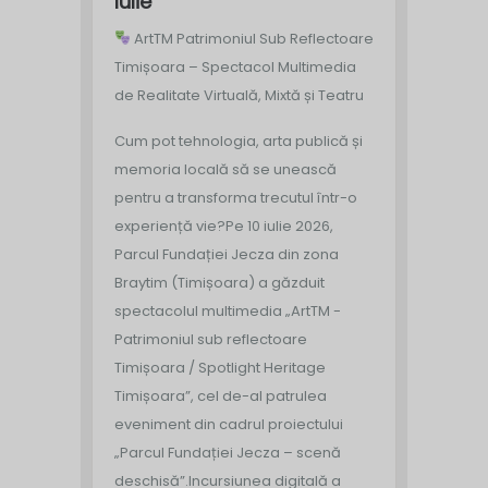
Iulie
ArtTM Patrimoniul Sub Reflectoare
Timișoara – Spectacol Multimedia
de Realitate Virtuală, Mixtă și Teatru
Cum pot tehnologia, arta publică și
memoria locală să se unească
pentru a transforma trecutul într-o
experiență vie?
Pe 10 iulie 2026,
Parcul Fundației Jecza din zona
Braytim (Timișoara) a găzduit
spectacolul multimedia „ArtTM -
Patrimoniul sub reflectoare
Timișoara / Spotlight Heritage
Timișoara”, cel de-al patrulea
eveniment din cadrul proiectului
„Parcul Fundației Jecza – scenă
deschisă”.
Incursiunea digitală a