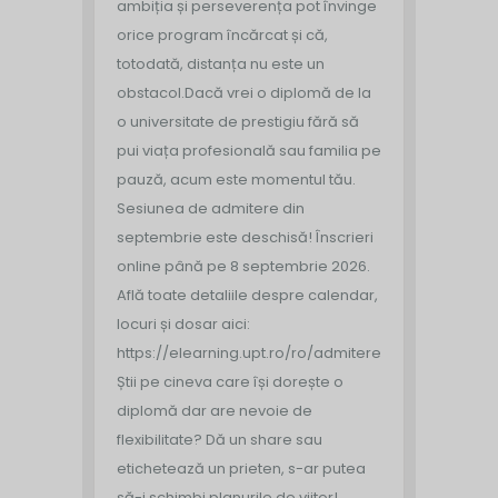
ambiția și perseverența pot învinge
orice program încărcat și că,
totodată, distanța nu este un
obstacol.
Dacă vrei o diplomă de la
o universitate de prestigiu fără să
pui viața profesională sau familia pe
pauză, acum este momentul tău.
Sesiunea de admitere din
septembrie este deschisă!
Înscrieri
online până pe 8 septembrie 2026.
Află toate detaliile despre calendar,
locuri și dosar aici:
https://elearning.upt.ro/ro/admitere/
Știi pe cineva care își dorește o
diplomă dar are nevoie de
flexibilitate? Dă un share sau
etichetează un prieten, s-ar putea
să-i schimbi planurile de viitor!