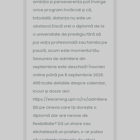
ambiția și perseverența pot învinge
orice program încărcat și că,
totodată, distanța nu este un
obstacol.
Dacă vrei o diplomă de la
o universitate de prestigiu fără să
pui viața profesională sau familia pe
pauză, acum este momentul tău.
Sesiunea de admitere din
septembrie este deschisă!
Înscrieri
online până pe 8 septembrie 2026.
Află toate detaliile despre calendar,
locuri și dosar aici:
https://elearning.upt.ro/ro/admitere/
Știi pe cineva care își dorește o
diplomă dar are nevoie de
flexibilitate? Dă un share sau
etichetează un prieten, s-ar putea
să-i schimbi planurile de viitor!