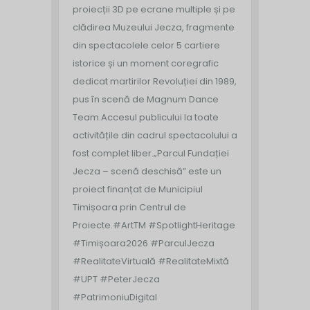
proiecții 3D pe ecrane multiple și pe
clădirea Muzeului Jecza, fragmente
din spectacolele celor 5 cartiere
istorice și un moment coregrafic
dedicat martirilor Revoluției din 1989,
pus în scenă de Magnum Dance
Team.
Accesul publicului la toate
activitățile din cadrul spectacolului a
fost complet liber.
„Parcul Fundației
Jecza – scenă deschisă” este un
proiect finanțat de Municipiul
Timișoara prin Centrul de
Proiecte.
#ArtTM #SpotlightHeritage
#Timișoara2026 #ParculJecza
#RealitateVirtuală #RealitateMixtă
#UPT #PeterJecza
#PatrimoniuDigital