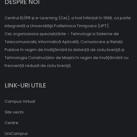
DESPRE NOI
Centrul ID/IFR și e-Learning (CeL), a fost înființat în 1998, ca parte
integrantă a Universităţii Politehnica Timişoara (UPT).
CeL organizeaza specializările – Tehnologii si Sisteme de
Telecomunicatii, Informatică Aplicată, Comunicare și Relații
Publice în regim de învăţământ la distanță de ciclu licenţă și
Tehnologia Construcțiilor de Mașini în regim de învățământ cu
frecvență redusă de ciclu licenţă.
LINK-URI UTILE
Campus Virtual
Site vechi
Centre
UniCampus