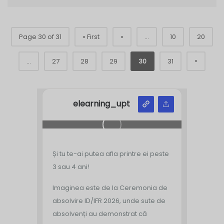
Page 30 of 31
« First
«
...
10
20
»
...
27
28
29
30
31
elearning_upt
Și tu te-ai putea afla printre ei peste
3 sau 4 ani!
Imaginea este de la Ceremonia de
absolvire ID/IFR 2026, unde sute de
absolvenți au demonstrat că