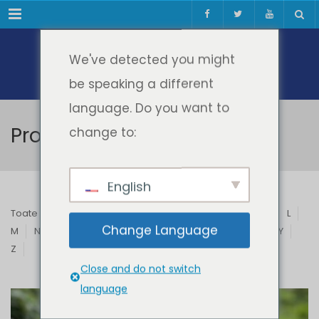
Meniul
We've detected you might
be speaking a different
language. Do you want to
Profesori & Invitați
change to:
English
Toate
A
B
C
D
E
F
G
H
I
J
K
L
Change Language
M
N
O
P
Q
R
S
T
U
V
W
X
Y
Z
Close and do not switch
language