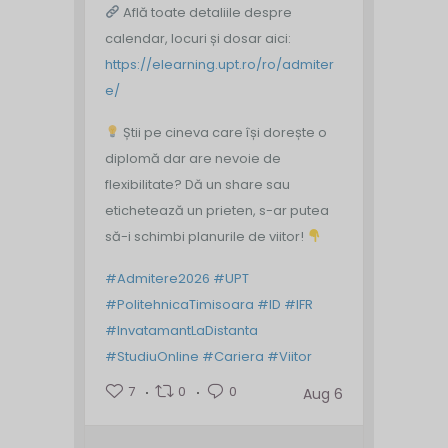
Află toate detaliile despre
calendar, locuri și dosar aici:
https://elearning.upt.ro/ro/admiter
e/
Știi pe cineva care își dorește o
diplomă dar are nevoie de
flexibilitate? Dă un share sau
etichetează un prieten, s-ar putea
să-i schimbi planurile de viitor!
#Admitere2026
#UPT
#PolitehnicaTimisoara
#ID
#IFR
#InvatamantLaDistanta
#StudiuOnline
#Cariera
#Viitor
7
0
0
Aug 6