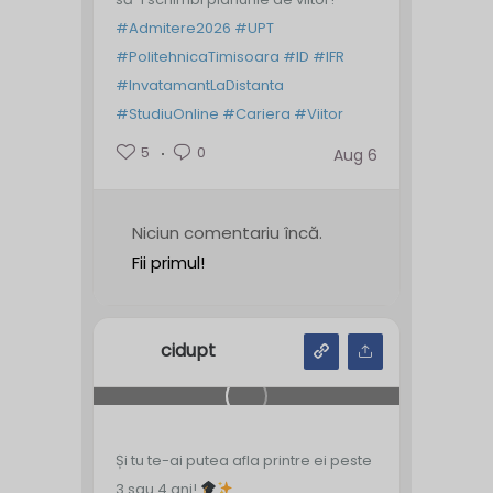
#Admitere2026
#UPT
#PolitehnicaTimisoara
#ID
#IFR
#InvatamantLaDistanta
#StudiuOnline
#Cariera
#Viitor
5
0
Aug 6
Niciun comentariu încă.
Fii primul!
cidupt
Și tu te-ai putea afla printre ei peste
3 sau 4 ani!