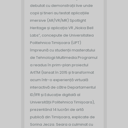
debutat cu demonstrații live unde
copii și tineri au testat aplicațiile
imersive (AR/VR/MR) Spotlight
Heritage și aplicația VR „Nokia Bell
Labs”, concepute de Universitatea
Politehnica Timișoara (UPT)
împreună cu studenții masteratului
de Tehnologii Multimedia.
Programul
a readus în prim-plan proiectul
ArtTM (lansat în 2015 și transformat
acum într-o experiență virtuală
interactivă de către Departamentul
ID/IFR și Educație digitală al
Universității Politehnica Timișoara),
prezentând 14 lucrări de artă
publică din Timișoara, explicate de
Sorina Jecza. Seara a culminat cu