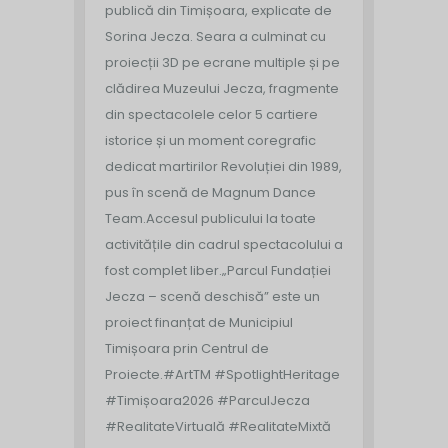
publică din Timișoara, explicate de
Sorina Jecza. Seara a culminat cu
proiecții 3D pe ecrane multiple și pe
clădirea Muzeului Jecza, fragmente
din spectacolele celor 5 cartiere
istorice și un moment coregrafic
dedicat martirilor Revoluției din 1989,
pus în scenă de Magnum Dance
Team.
Accesul publicului la toate
activitățile din cadrul spectacolului a
fost complet liber.
„Parcul Fundației
Jecza – scenă deschisă” este un
proiect finanțat de Municipiul
Timișoara prin Centrul de
Proiecte.
#ArtTM #SpotlightHeritage
#Timișoara2026 #ParculJecza
#RealitateVirtuală #RealitateMixtă