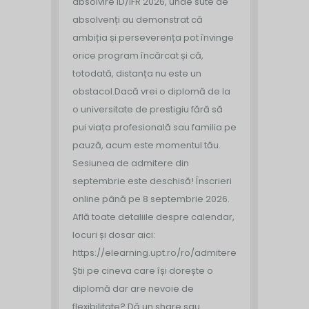
absolvire ID/IFR 2026, unde sute de
absolvenți au demonstrat că
ambiția și perseverența pot învinge
orice program încărcat și că,
totodată, distanța nu este un
obstacol.
Dacă vrei o diplomă de la
o universitate de prestigiu fără să
pui viața profesională sau familia pe
pauză, acum este momentul tău.
Sesiunea de admitere din
septembrie este deschisă!
Înscrieri
online până pe 8 septembrie 2026.
Află toate detaliile despre calendar,
locuri și dosar aici:
https://elearning.upt.ro/ro/admitere/
Știi pe cineva care își dorește o
diplomă dar are nevoie de
flexibilitate? Dă un share sau