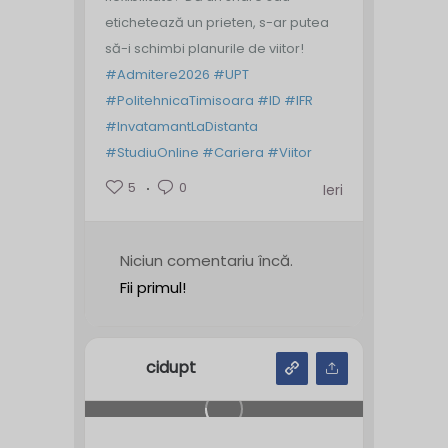
etichetează un prieten, s-ar putea
să-i schimbi planurile de viitor!
#Admitere2026
#UPT
#PolitehnicaTimisoara
#ID
#IFR
#InvatamantLaDistanta
#StudiuOnline
#Cariera
#Viitor
5
0
Ieri
Niciun comentariu încă.
Fii primul!
cidupt