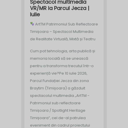
Spectacol multimedia
VR/MR la Parcul Jecza |
Iulie
ArtTM Patrimoniul Sub Reflectoare
Timișoara – Spectacol Multimedia
de Realitate Virtuală, Mixtă și Teatru
Cum pot tehnologia, arta publică și
memoria locală să se unească
pentru a transforma trecutul într-o
experiență vie?
Pe 10 iulie 2026,
Parcul Fundației Jecza din zona
Braytim (Timișoara) a găzduit
spectacolul multimedia „ArtTM -
Patrimoniul sub reflectoare
Timișoara / Spotlight Heritage
Timișoara”, cel de-al patrulea
eveniment din cadrul proiectului