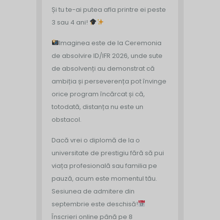
Și tu te-ai putea afla printre ei peste
3 sau 4 ani!
Imaginea este de la Ceremonia
de absolvire ID/IFR 2026, unde sute
de absolvenți au demonstrat că
ambiția și perseverența pot învinge
orice program încărcat și că,
totodată, distanța nu este un
obstacol.
Dacă vrei o diplomă de la o
universitate de prestigiu fără să pui
viața profesională sau familia pe
pauză, acum este momentul tău.
Sesiunea de admitere din
septembrie este deschisă!
Înscrieri online până pe 8