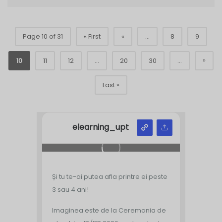
Page 10 of 31
« First
«
...
8
9
»
10
11
12
...
20
30
...
Last »
elearning_upt
Și tu te-ai putea afla printre ei peste
3 sau 4 ani!
Imaginea este de la Ceremonia de