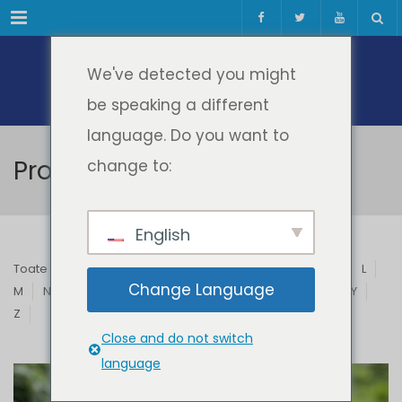
Meniul
We've detected you might
be speaking a different
language. Do you want to
Profesori & Invitați
change to:
English
Toate
A
B
C
D
E
F
G
H
I
J
K
L
Change Language
M
N
O
P
Q
R
S
T
U
V
W
X
Y
Z
Close and do not switch
language