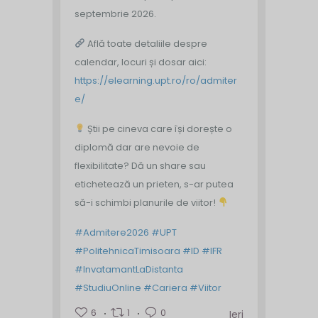
septembrie 2026.
Află toate detaliile despre
calendar, locuri și dosar aici:
https://elearning.upt.ro/ro/admiter
e/
Știi pe cineva care își dorește o
diplomă dar are nevoie de
flexibilitate? Dă un share sau
etichetează un prieten, s-ar putea
să-i schimbi planurile de viitor!
#Admitere2026
#UPT
#PolitehnicaTimisoara
#ID
#IFR
#InvatamantLaDistanta
#StudiuOnline
#Cariera
#Viitor
6
1
0
Ieri