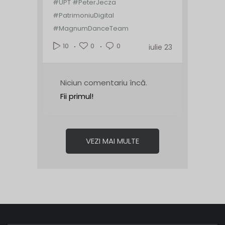
#UPT #PeterJecza
#PatrimoniuDigital
#MagnumDanceTeam
0
0
10
iulie 23
Niciun comentariu încă.
Fii primul!
VEZI MAI MULTE