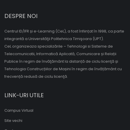
DESPRE NOI
Centrul ID/IFR și e-Learning (CeL), a fost înființat în 1998, ca parte
integrantă a Universităţii Politehnica Timişoara (UPT).
CeL organizeaza specializările – Tehnologii si Sisteme de
Telecomunicatii, Informatică Aplicată, Comunicare și Relații
Publice în regim de învăţământ la distanță de ciclu licenţă și
Tehnologia Construcțiilor de Mașini în regim de învățământ cu
frecvență redusă de ciclu licenţă.
LINK-URI UTILE
Campus Virtual
Site vechi