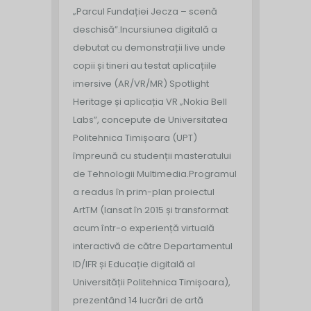
„Parcul Fundației Jecza – scenă
deschisă”.
Incursiunea digitală a
debutat cu demonstrații live unde
copii și tineri au testat aplicațiile
imersive (AR/VR/MR) Spotlight
Heritage și aplicația VR „Nokia Bell
Labs”, concepute de Universitatea
Politehnica Timișoara (UPT)
împreună cu studenții masteratului
de Tehnologii Multimedia.
Programul
a readus în prim-plan proiectul
ArtTM (lansat în 2015 și transformat
acum într-o experiență virtuală
interactivă de către Departamentul
ID/IFR și Educație digitală al
Universității Politehnica Timișoara),
prezentând 14 lucrări de artă