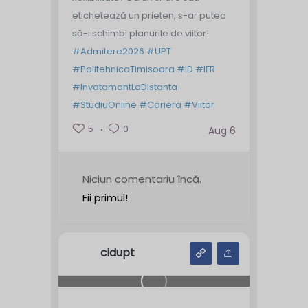
etichetează un prieten, s-ar putea
să-i schimbi planurile de viitor!
#Admitere2026
#UPT
#PolitehnicaTimisoara
#ID
#IFR
#InvatamantLaDistanta
#StudiuOnline
#Cariera
#Viitor
5
0
Aug 6
Niciun comentariu încă.
Fii primul!
cidupt