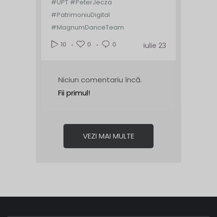
#UPT #PeterJecza
#PatrimoniuDigital
#MagnumDanceTeam
0
0
10
iulie 23
Niciun comentariu încă.
Fii primul!
VEZI MAI MULTE