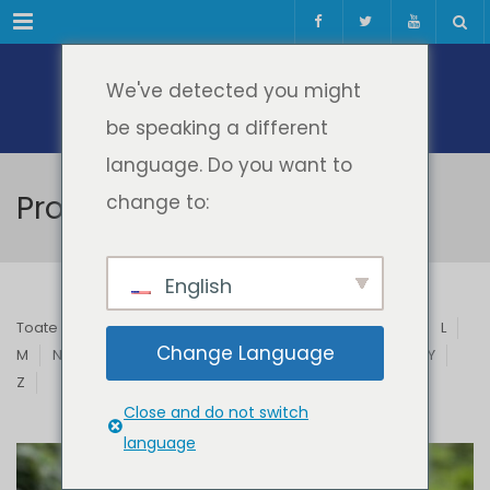
Meniul
We've detected you might
be speaking a different
language. Do you want to
Profesori & Invitați
change to:
English
Toate
A
B
C
D
E
F
G
H
I
J
K
L
Change Language
M
N
O
P
Q
R
S
T
U
V
W
X
Y
Z
Close and do not switch
language