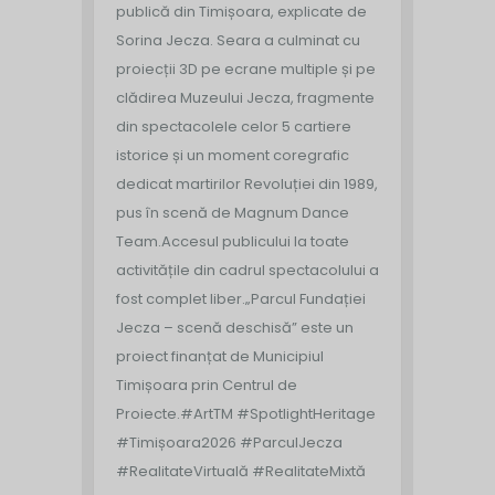
publică din Timișoara, explicate de
Sorina Jecza. Seara a culminat cu
proiecții 3D pe ecrane multiple și pe
clădirea Muzeului Jecza, fragmente
din spectacolele celor 5 cartiere
istorice și un moment coregrafic
dedicat martirilor Revoluției din 1989,
pus în scenă de Magnum Dance
Team.
Accesul publicului la toate
activitățile din cadrul spectacolului a
fost complet liber.
„Parcul Fundației
Jecza – scenă deschisă” este un
proiect finanțat de Municipiul
Timișoara prin Centrul de
Proiecte.
#ArtTM #SpotlightHeritage
#Timișoara2026 #ParculJecza
#RealitateVirtuală #RealitateMixtă