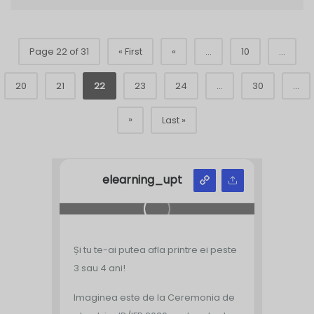
Page 22 of 31
« First
«
...
10
...
20
21
22
23
24
...
30
...
»
Last »
elearning_upt
Și tu te-ai putea afla printre ei peste
3 sau 4 ani!
Imaginea este de la Ceremonia de