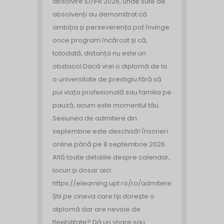
absolvire ID/IFR 2026, unde sute de
absolvenți au demonstrat că
ambiția și perseverența pot învinge
orice program încărcat și că,
totodată, distanța nu este un
obstacol.
Dacă vrei o diplomă de la
o universitate de prestigiu fără să
pui viața profesională sau familia pe
pauză, acum este momentul tău.
Sesiunea de admitere din
septembrie este deschisă!
Înscrieri
online până pe 8 septembrie 2026.
Află toate detaliile despre calendar,
locuri și dosar aici:
https://elearning.upt.ro/ro/admitere/
Știi pe cineva care își dorește o
diplomă dar are nevoie de
flexibilitate? Dă un share sau