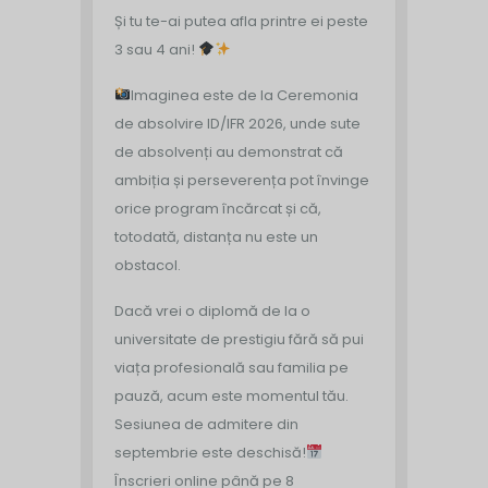
Și tu te-ai putea afla printre ei peste
3 sau 4 ani!
Imaginea este de la Ceremonia
de absolvire ID/IFR 2026, unde sute
de absolvenți au demonstrat că
ambiția și perseverența pot învinge
orice program încărcat și că,
totodată, distanța nu este un
obstacol.
Dacă vrei o diplomă de la o
universitate de prestigiu fără să pui
viața profesională sau familia pe
pauză, acum este momentul tău.
Sesiunea de admitere din
septembrie este deschisă!
Înscrieri online până pe 8