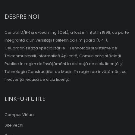
DESPRE NOI
Centrul ID/IFR și e-Learning (CeL), a fost înființat în 1998, ca parte
integrantă a Universităţii Politehnica Timişoara (UPT).
CeL organizeaza specializările – Tehnologii si Sisteme de
Telecomunicatii, Informatică Aplicată, Comunicare și Relații
Publice în regim de învăţământ la distanță de ciclu licenţă și
Tehnologia Construcțiilor de Mașini în regim de învățământ cu
frecvență redusă de ciclu licenţă.
LINK-URI UTILE
Campus Virtual
Site vechi