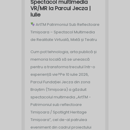
Spectacol multimedia
VR/MR la Parcul Jecza |
Iulie
ArtTM Patrimoniul Sub Reflectoare
Timișoara – Spectacol Multimedia
de Realitate Virtuală, Mixtă și Teatru
Cum pot tehnologia, arta publică și
memoria locală să se unească
pentru a transforma trecutul într-o
experiență vie?
Pe 10 iulie 2026,
Parcul Fundației Jecza din zona
Braytim (Timișoara) a găzduit
spectacolul multimedia „ArtTM -
Patrimoniul sub reflectoare
Timișoara / Spotlight Heritage
Timișoara”, cel de-al patrulea
eveniment din cadrul proiectului