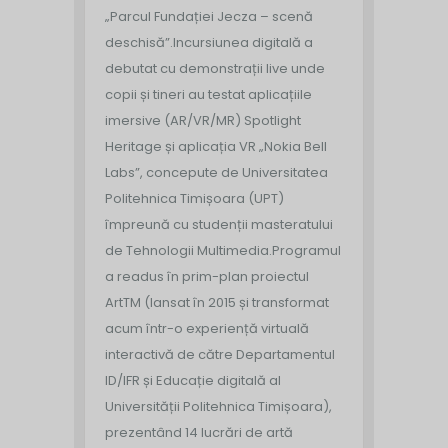
„Parcul Fundației Jecza – scenă
deschisă”.
Incursiunea digitală a
debutat cu demonstrații live unde
copii și tineri au testat aplicațiile
imersive (AR/VR/MR) Spotlight
Heritage și aplicația VR „Nokia Bell
Labs”, concepute de Universitatea
Politehnica Timișoara (UPT)
împreună cu studenții masteratului
de Tehnologii Multimedia.
Programul
a readus în prim-plan proiectul
ArtTM (lansat în 2015 și transformat
acum într-o experiență virtuală
interactivă de către Departamentul
ID/IFR și Educație digitală al
Universității Politehnica Timișoara),
prezentând 14 lucrări de artă