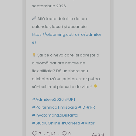
septembrie 2026.
Află toate detaliile despre
calendar, locuri și dosar aici:
https://elearning.upt.ro/ro/admiter
e/
Știi pe cineva care își dorește o
diplomă dar are nevoie de
flexibilitate? Dă un share sau
etichetează un prieten, s-ar putea
să-i schimbi planurile de viitor!
#Admitere2026
#UPT
#PolitehnicaTimisoara
#ID
#IFR
#InvatamantLaDistanta
#StudiuOnline
#Cariera
#Viitor
7
1
0
Aug 6