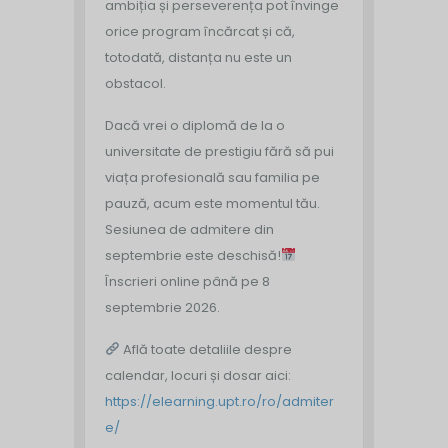
ambiția și perseverența pot învinge
orice program încărcat și că,
totodată, distanța nu este un
obstacol.
Dacă vrei o diplomă de la o
universitate de prestigiu fără să pui
viața profesională sau familia pe
pauză, acum este momentul tău.
Sesiunea de admitere din
septembrie este deschisă!
Înscrieri online până pe 8
septembrie 2026.
Află toate detaliile despre
calendar, locuri și dosar aici:
https://elearning.upt.ro/ro/admiter
e/