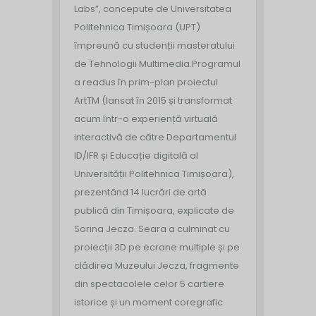
Labs”, concepute de Universitatea
Politehnica Timișoara (UPT)
împreună cu studenții masteratului
de Tehnologii Multimedia.
Programul
a readus în prim-plan proiectul
ArtTM (lansat în 2015 și transformat
acum într-o experiență virtuală
interactivă de către Departamentul
ID/IFR și Educație digitală al
Universității Politehnica Timișoara),
prezentând 14 lucrări de artă
publică din Timișoara, explicate de
Sorina Jecza. Seara a culminat cu
proiecții 3D pe ecrane multiple și pe
clădirea Muzeului Jecza, fragmente
din spectacolele celor 5 cartiere
istorice și un moment coregrafic