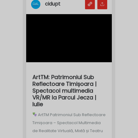
cidupt
ArtTM: Patrimoniul Sub
Reflectoare Timișoara |
Spectacol multimedia
VR/MR la Parcul Jecza |
Iulie
ArtTM Patrimoniul Sub Reflectoare
Timișoara – Spectacol Multimedia
de Realitate Virtuală, Mixtă și Teatru