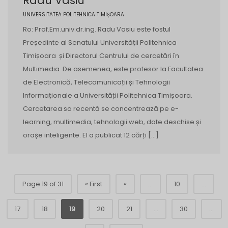
Radu Vasiu
UNIVERSITATEA POLITEHNICA TIMIȘOARA
Ro: Prof.Em.univ.dr.ing. Radu Vasiu este fostul
Președinte al Senatului Universității Politehnica
Timișoara și Directorul Centrului de cercetări în
Multimedia. De asemenea, este profesor la Facultatea
de Electronică, Telecomunicații și Tehnologii
Informaționale a Universității Politehnica Timișoara.
Cercetarea sa recentă se concentrează pe e-
learning, multimedia, tehnologii web, date deschise și
orașe inteligente. El a publicat 12 cărți […]
Page 19 of 31
« First
«
...
10
...
17
18
19
20
21
...
30
...