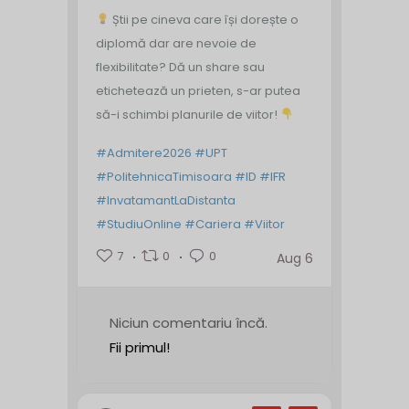
Știi pe cineva care își dorește o
diplomă dar are nevoie de
flexibilitate? Dă un share sau
etichetează un prieten, s-ar putea
să-i schimbi planurile de viitor!
#Admitere2026
#UPT
#PolitehnicaTimisoara
#ID
#IFR
#InvatamantLaDistanta
#StudiuOnline
#Cariera
#Viitor
7
0
0
Aug 6
Niciun comentariu încă.
Fii primul!