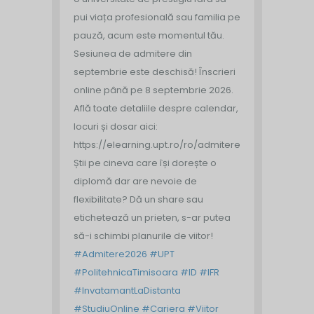
pui viața profesională sau familia pe
pauză, acum este momentul tău.
Sesiunea de admitere din
septembrie este deschisă!
Înscrieri
online până pe 8 septembrie 2026.
Află toate detaliile despre calendar,
locuri și dosar aici:
https://elearning.upt.ro/ro/admitere/
Știi pe cineva care își dorește o
diplomă dar are nevoie de
flexibilitate? Dă un share sau
etichetează un prieten, s-ar putea
să-i schimbi planurile de viitor!
#Admitere2026
#UPT
#PolitehnicaTimisoara
#ID
#IFR
#InvatamantLaDistanta
#StudiuOnline
#Cariera
#Viitor