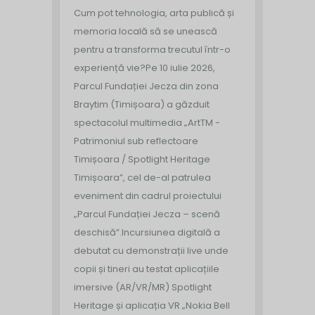
Cum pot tehnologia, arta publică și
memoria locală să se unească
pentru a transforma trecutul într-o
experiență vie?
Pe 10 iulie 2026,
Parcul Fundației Jecza din zona
Braytim (Timișoara) a găzduit
spectacolul multimedia „ArtTM -
Patrimoniul sub reflectoare
Timișoara / Spotlight Heritage
Timișoara”, cel de-al patrulea
eveniment din cadrul proiectului
„Parcul Fundației Jecza – scenă
deschisă”.
Incursiunea digitală a
debutat cu demonstrații live unde
copii și tineri au testat aplicațiile
imersive (AR/VR/MR) Spotlight
Heritage și aplicația VR „Nokia Bell