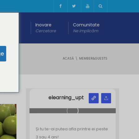
 digitală
Inovare
Comunitate
are
Cercetare
Ne implicăm
ge
ACASĂ
MEMBER&GUESTS
Y
Z
elearning_upt
Și tu te-ai putea afla printre ei peste
3 sau 4 ani!