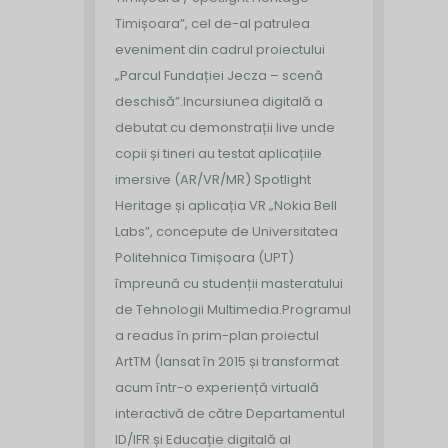
Timișoara”, cel de-al patrulea
eveniment din cadrul proiectului
„Parcul Fundației Jecza – scenă
deschisă”.
Incursiunea digitală a
debutat cu demonstrații live unde
copii și tineri au testat aplicațiile
imersive (AR/VR/MR) Spotlight
Heritage și aplicația VR „Nokia Bell
Labs”, concepute de Universitatea
Politehnica Timișoara (UPT)
împreună cu studenții masteratului
de Tehnologii Multimedia.
Programul
a readus în prim-plan proiectul
ArtTM (lansat în 2015 și transformat
acum într-o experiență virtuală
interactivă de către Departamentul
ID/IFR și Educație digitală al