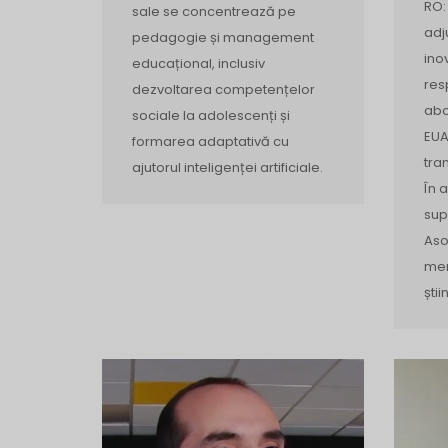
RO:
sale se concentrează pe
adj
pedagogie și management
ino
educațional, inclusiv
res
dezvoltarea competențelor
abo
sociale la adolescenți și
EUA
formarea adaptativă cu
tra
ajutorul inteligenței artificiale.
În 
sup
Aso
mem
știi