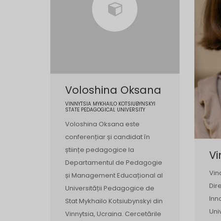
Voloshina Oksana
VINNYTSIA MYKHAILO KOTSIUBYNSKYI
STATE PEDAGOGICAL UNIVERSITY
Voloshina Oksana este
conferențiar și candidat în
științe pedagogice la
Vi
Departamentul de Pedagogie
Vin
și Management Educațional al
Dir
Universității Pedagogice de
Inn
Stat Mykhailo Kotsiubynskyi din
Uni
Vinnytsia, Ucraina. Cercetările