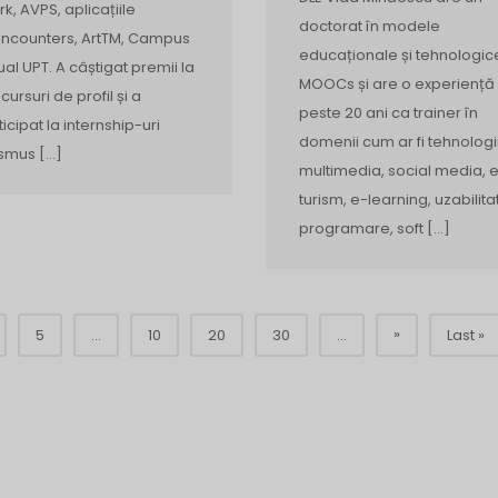
rk, AVPS, aplicațiile
doctorat în modele
Encounters, ArtTM, Campus
educaționale și tehnologic
tual UPT. A câștigat premii la
MOOCs și are o experiență
cursuri de profil și a
peste 20 ani ca trainer în
ticipat la internship-uri
domenii cum ar fi tehnologi
smus […]
multimedia, social media, 
turism, e-learning, uzabilita
programare, soft […]
»
5
...
10
20
30
...
Last »