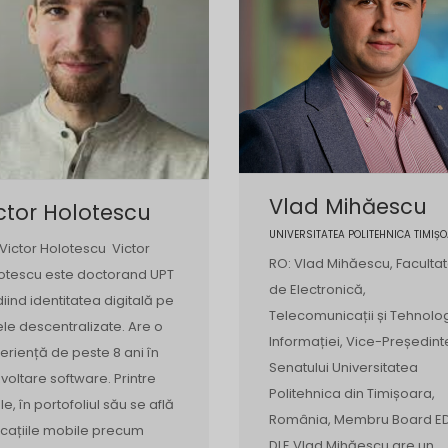
Vlad Mihăescu
ctor Holotescu
UNIVERSITATEA POLITEHNICA TIMIȘ
 Victor Holotescu Victor
RO: Vlad Mihăescu, Faculta
otescu este doctorand UPT
de Electronică,
diind identitatea digitală pe
Telecomunicații și Tehnolo
ele descentralizate. Are o
Informației, Vice-Președint
eriență de peste 8 ani în
Senatului Universitatea
voltare software. Printre
Politehnica din Timișoara,
le, în portofoliul său se află
România, Membru Board E
icațiile mobile precum
DLE Vlad Mihăescu are un