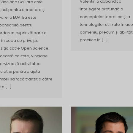
Valentin a dobândit o
 Vinciane Gaillard este
înțelegere profundă a
unct pentru cercetare și
conceptelor teoretice și a
vare la EUA. Ea este
tehnologiilor utilizate în ace
ponsabilă pentru
domeniu, precum și abilităț
rdarea cuprinzătoare a
practice în […]
 în ceea ce privește
nziția către Open Science.
această calitate, Vinciane
ervizează activitatea
ciației pentru a ajuta
brii să facă tranziția către
nța […]