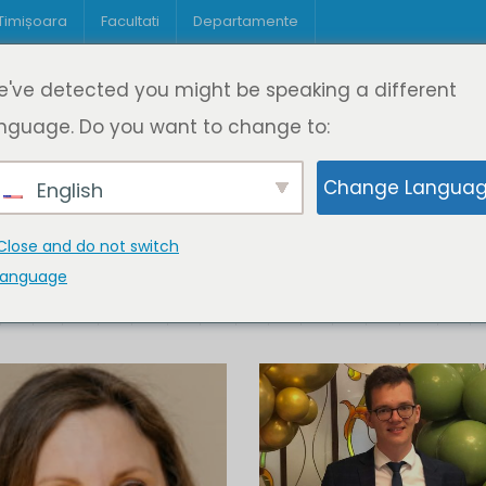
 Timișoara
Facultati
Departamente
Despre DeL
Educație
Educație
've detected you might be speaking a different
pagină
Cine suntem
Oferta de cursuri
Digitaliz
nguage. Do you want to change to:
Change Langua
English
Close and do not switch
language
K
L
M
N
O
P
Q
R
S
T
U
V
W
X