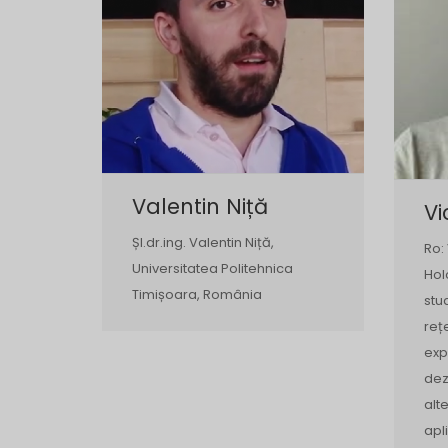
Valentin Niță
Vi
Șl.dr.ing. Valentin Niță,
Ro:
Universitatea Politehnica
Hol
Timișoara, România
stu
reț
exp
dez
alte
apl