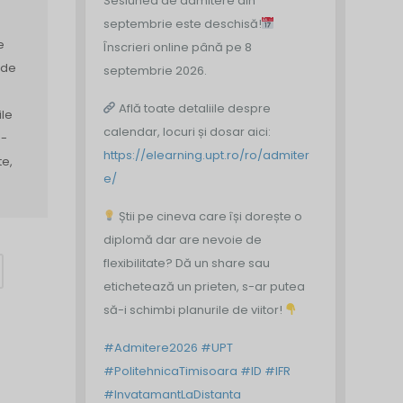
Sesiunea de admitere din
septembrie este deschisă!
e
Înscrieri online până pe 8
 de
septembrie 2026.
Află toate detaliile despre
ile
calendar, locuri și dosar aici:
e-
https://elearning.upt.ro/ro/admiter
te,
e/
Știi pe cineva care își dorește o
diplomă dar are nevoie de
flexibilitate? Dă un share sau
etichetează un prieten, s-ar putea
să-i schimbi planurile de viitor!
#Admitere2026
#UPT
#PolitehnicaTimisoara
#ID
#IFR
#InvatamantLaDistanta