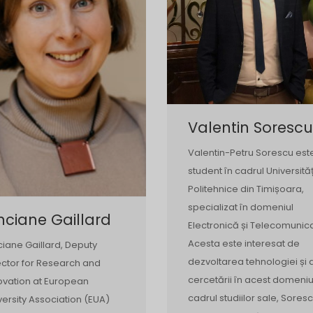
Valentin Sorescu
Valentin-Petru Sorescu est
student în cadrul Universităț
Politehnice din Timișoara,
specializat în domeniul
nciane Gaillard
Electronică și Telecomunicaț
Acesta este interesat de
ciane Gaillard, Deputy
dezvoltarea tehnologiei și 
ector for Research and
cercetării în acest domeniu.
ovation at European
cadrul studiilor sale, Sores
versity Association (EUA)