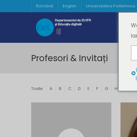
Română
English
Universitatea Politehnica
Acasă
We
Prima 
la
Profesori & Invitați
Toate
A
B
C
D
E
F
G
H
I
J