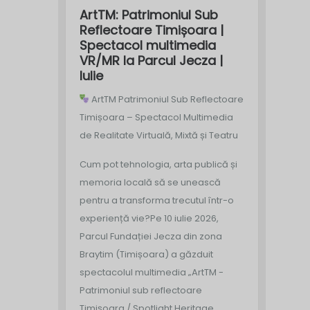
ArtTM: Patrimoniul Sub
Reflectoare Timișoara |
Spectacol multimedia
VR/MR la Parcul Jecza |
Iulie
ArtTM Patrimoniul Sub Reflectoare
Timișoara – Spectacol Multimedia
de Realitate Virtuală, Mixtă și Teatru
Cum pot tehnologia, arta publică și
memoria locală să se unească
pentru a transforma trecutul într-o
experiență vie?
Pe 10 iulie 2026,
Parcul Fundației Jecza din zona
Braytim (Timișoara) a găzduit
spectacolul multimedia „ArtTM -
Patrimoniul sub reflectoare
Timișoara / Spotlight Heritage