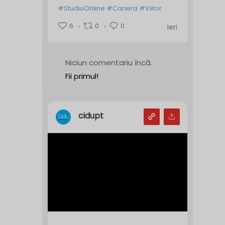
#StudiuOnline
#Cariera
#Viitor
6
0
0
Ieri
Niciun comentariu încă.
Fii primul!
cidupt