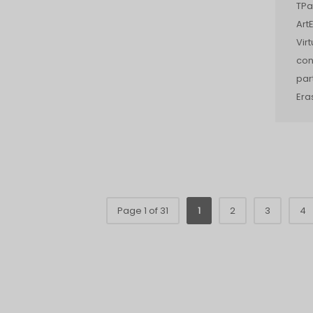
TPa
Art
Vir
con
par
Era
Page 1 of 31
1
2
3
4