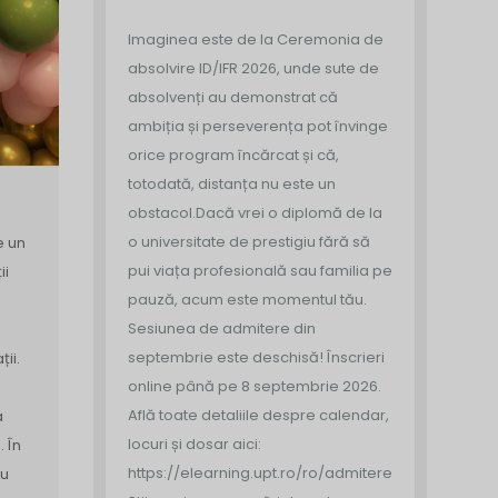
Imaginea este de la Ceremonia de
absolvire ID/IFR 2026, unde sute de
absolvenți au demonstrat că
ambiția și perseverența pot învinge
orice program încărcat și că,
totodată, distanța nu este un
obstacol.
Dacă vrei o diplomă de la
o universitate de prestigiu fără să
e un
pui viața profesională sau familia pe
ii
pauză, acum este momentul tău.
Sesiunea de admitere din
septembrie este deschisă!
Înscrieri
ii.
online până pe 8 septembrie 2026.
Află toate detaliile despre calendar,
a
locuri și dosar aici:
 În
https://elearning.upt.ro/ro/admitere/
cu