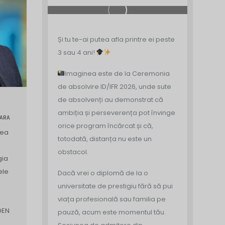
Și tu te-ai putea afla printre ei peste
3 sau 4 ani!
Imaginea este de la Ceremonia
de absolvire ID/IFR 2026, unde sute
de absolvenți au demonstrat că
ambiția și perseverența pot învinge
OARA
orice program încărcat și că,
tea
totodată, distanța nu este un
obstacol.
gia
ele
Dacă vrei o diplomă de la o
universitate de prestigiu fără să pui
viața profesională sau familia pe
DEN
pauză, acum este momentul tău.