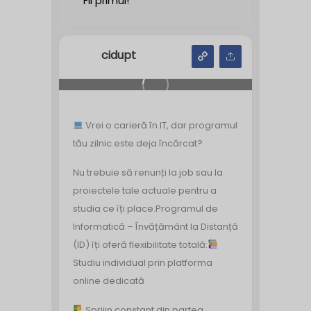
Fii primul!
cidupt
Vrei o carieră în IT, dar programul
tău zilnic este deja încărcat?
Nu trebuie să renunți la job sau la
proiectele tale actuale pentru a
studia ce îți place.
Programul de
Informatică – Învățământ la Distanță
(ID) îți oferă flexibilitate totală:
Studiu individual prin platforma
online dedicată
Sprijin constant din partea