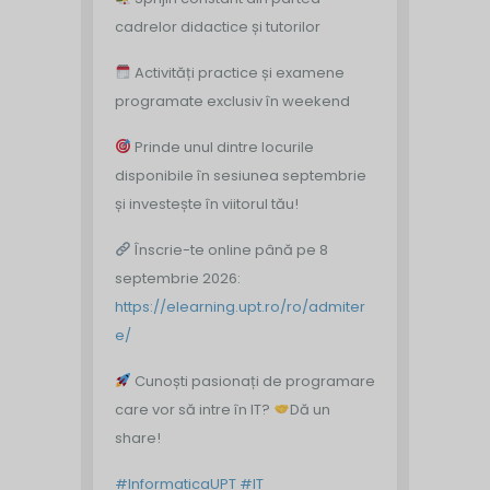
cadrelor didactice și tutorilor
Activități practice și examene
programate exclusiv în weekend
Prinde unul dintre locurile
disponibile în sesiunea septembrie
și investește în viitorul tău!
Înscrie-te online până pe 8
septembrie 2026:
https://elearning.upt.ro/ro/admiter
e/
Cunoști pasionați de programare
care vor să intre în IT?
Dă un
share!
#InformaticaUPT
#IT