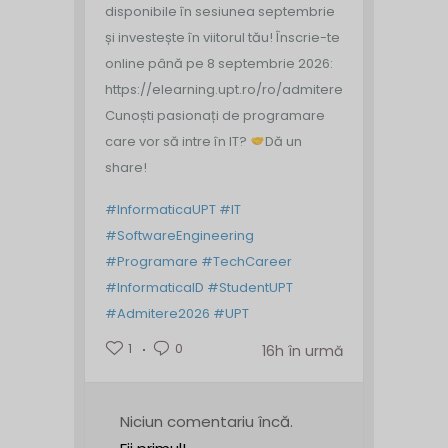
disponibile în sesiunea septembrie
și investește în viitorul tău!
Înscrie-te
online până pe 8 septembrie 2026:
https://elearning.upt.ro/ro/admitere/
Cunoști pasionați de programare
care vor să intre în IT?
Dă un
share!
#InformaticaUPT
#IT
#SoftwareEngineering
#Programare
#TechCareer
#InformaticaID
#StudentUPT
#Admitere2026
#UPT
1
0
16h în urmă
Niciun comentariu încă.