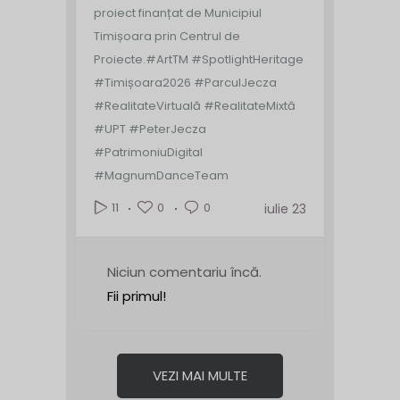
proiect finanțat de Municipiul
Timișoara prin Centrul de
Proiecte.
#ArtTM #SpotlightHeritage
#Timișoara2026 #ParculJecza
#RealitateVirtuală #RealitateMixtă
#UPT #PeterJecza
#PatrimoniuDigital
#MagnumDanceTeam
0
0
11
iulie 23
Niciun comentariu încă.
Fii primul!
VEZI MAI MULTE