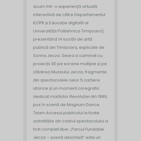
acum într-o experiență virtuală
interactivă de către Departamentul
ID/IFR și Educație digitală al
Universității Politehnica Timișoara),
prezentând 14 lucrări de artă
publică din Timișoara, explicate de
Sorina Jecza. Seara a culminat cu
proiecții 3D pe ecrane multiple și pe
clădirea Muzeului Jecza, fragmente
din spectacolele celor 5 cartiere
istorice și un moment coregrafic
dedicat martirilor Revoluției din 1989,
pus în scenă de Magnum Dance
Team.
Accesul publicului la toate
activitățile din cadrul spectacolului a
fost complet liber.
„Parcul Fundației
Jecza – scenă deschisă” este un