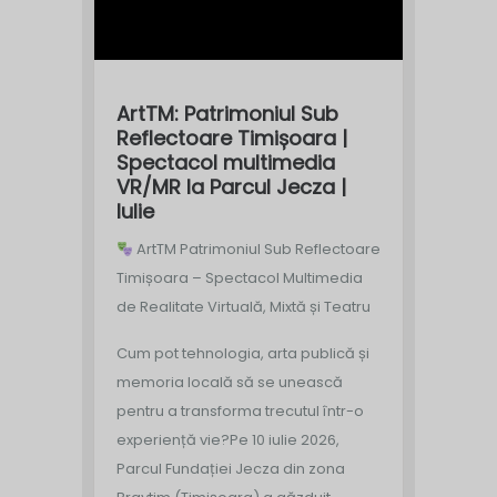
ArtTM: Patrimoniul Sub
Reflectoare Timișoara |
Spectacol multimedia
VR/MR la Parcul Jecza |
Iulie
ArtTM Patrimoniul Sub Reflectoare
Timișoara – Spectacol Multimedia
de Realitate Virtuală, Mixtă și Teatru
Cum pot tehnologia, arta publică și
memoria locală să se unească
pentru a transforma trecutul într-o
experiență vie?
Pe 10 iulie 2026,
Parcul Fundației Jecza din zona