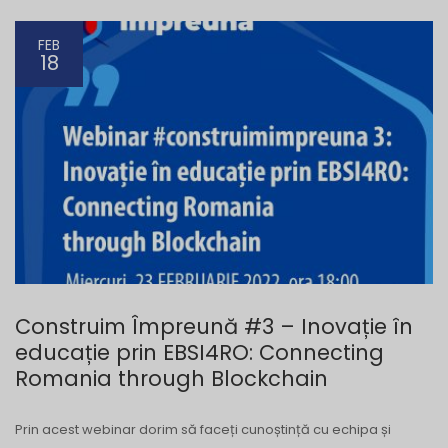
FEB
18
Construim Împreună #3 – Inovație în
educație prin EBSI4RO: Connecting
Romania through Blockchain
Prin acest webinar dorim să faceți cunoștință cu echipa și