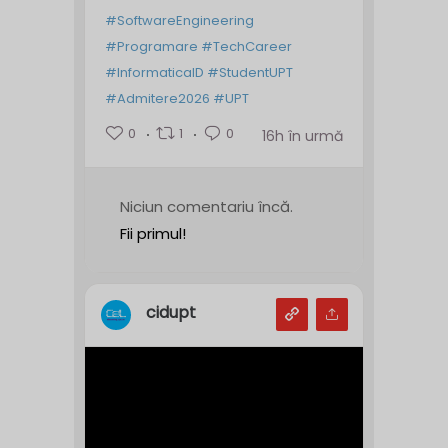
#SoftwareEngineering
#Programare
#TechCareer
#InformaticaID
#StudentUPT
#Admitere2026
#UPT
0
1
0
16h în urmă
Niciun comentariu încă.
Fii primul!
cidupt