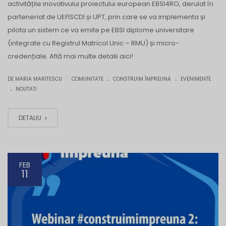
activitățile inovativului proiectului european EBSI4RO, derulat în
parteneriat de UEFISCDI și UPT, prin care se va implementa și
pilota un sistem ce va emite pe EBSI diplome universitare
(integrate cu Registrul Matricol Unic – RMU) și micro-
credențiale. Află mai multe detalii aici!
.
.
|
DE MARIA MARITESCU
COMUNITATE
CONSTRUIM ÎMPREUNĂ
EVENIMENTE
.
NOUTATI
DETALIU
FEB
11