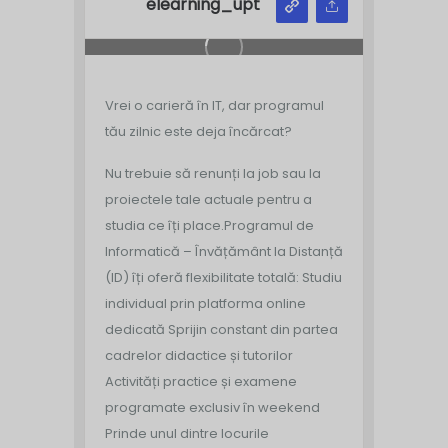
elearning_upt
Vrei o carieră în IT, dar programul
tău zilnic este deja încărcat?
Nu trebuie să renunți la job sau la
proiectele tale actuale pentru a
studia ce îți place.
Programul de
Informatică – Învățământ la Distanță
(ID) îți oferă flexibilitate totală:
Studiu
individual prin platforma online
dedicată
‍ Sprijin constant din partea
cadrelor didactice și tutorilor
Activități practice și examene
programate exclusiv în weekend
Prinde unul dintre locurile