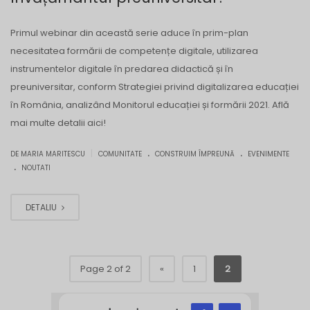
Primul webinar din această serie aduce în prim-plan
necesitatea formării de competențe digitale, utilizarea
instrumentelor digitale în predarea didactică și în
preuniversitar, conform Strategiei privind digitalizarea educației
în România, analizând Monitorul educației și formării 2021. Află
mai multe detalii aici!
.
.
|
DE MARIA MARITESCU
COMUNITATE
CONSTRUIM ÎMPREUNĂ
EVENIMENTE
.
NOUTATI
DETALIU
Page 2 of 2
«
1
2