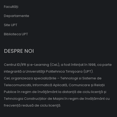
Facultăți
Departamente
Site UPT
Biblioteca UPT
DESPRE NOI
Centrul ID/IFR și e-Learning (CeL), a fost înființat în 1998, ca parte
integrantă a Universităţii Politehnica Timişoara (UPT).
CeL organizeaza specializările – Tehnologii si Sisteme de
Telecomunicatii, Informatică Aplicată, Comunicare și Relații
Publice în regim de învăţământ la distanță de ciclu licenţă și
Tehnologia Construcțiilor de Mașini în regim de învățământ cu
frecvență redusă de ciclu licenţă.