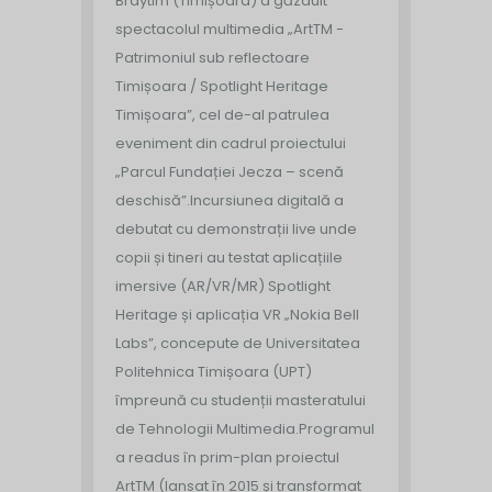
Braytim (Timișoara) a găzduit
spectacolul multimedia „ArtTM -
Patrimoniul sub reflectoare
Timișoara / Spotlight Heritage
Timișoara”, cel de-al patrulea
eveniment din cadrul proiectului
„Parcul Fundației Jecza – scenă
deschisă”.
Incursiunea digitală a
debutat cu demonstrații live unde
copii și tineri au testat aplicațiile
imersive (AR/VR/MR) Spotlight
Heritage și aplicația VR „Nokia Bell
Labs”, concepute de Universitatea
Politehnica Timișoara (UPT)
împreună cu studenții masteratului
de Tehnologii Multimedia.
Programul
a readus în prim-plan proiectul
ArtTM (lansat în 2015 și transformat