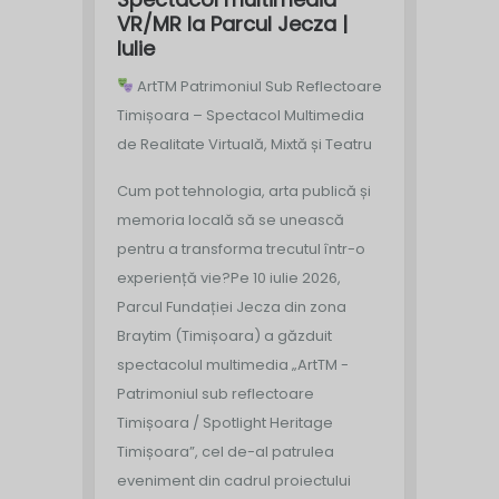
VR/MR la Parcul Jecza |
Iulie
ArtTM Patrimoniul Sub Reflectoare
Timișoara – Spectacol Multimedia
de Realitate Virtuală, Mixtă și Teatru
Cum pot tehnologia, arta publică și
memoria locală să se unească
pentru a transforma trecutul într-o
experiență vie?
Pe 10 iulie 2026,
Parcul Fundației Jecza din zona
Braytim (Timișoara) a găzduit
spectacolul multimedia „ArtTM -
Patrimoniul sub reflectoare
Timișoara / Spotlight Heritage
Timișoara”, cel de-al patrulea
eveniment din cadrul proiectului