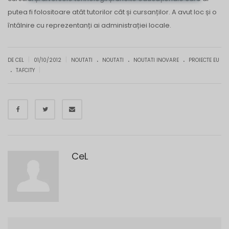
putea fi folositoare atât tutorilor cât și cursanților. A avut loc și o
întâlnire cu reprezentanți ai administrației locale.
.
.
.
|
|
DE CEL
01/10/2012
NOUTATI
NOUTATI
NOUTATI INOVARE
PROIECTE EU
.
|
TAFCITY
CeL