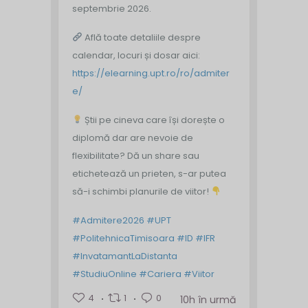
septembrie 2026.
Află toate detaliile despre
calendar, locuri și dosar aici:
https://elearning.upt.ro/ro/admiter
e/
Știi pe cineva care își dorește o
diplomă dar are nevoie de
flexibilitate? Dă un share sau
etichetează un prieten, s-ar putea
să-i schimbi planurile de viitor!
#Admitere2026
#UPT
#PolitehnicaTimisoara
#ID
#IFR
#InvatamantLaDistanta
#StudiuOnline
#Cariera
#Viitor
4
1
0
10h în urmă