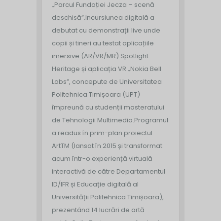
„Parcul Fundației Jecza – scenă
deschisă”.
Incursiunea digitală a
debutat cu demonstrații live unde
copii și tineri au testat aplicațiile
imersive (AR/VR/MR) Spotlight
Heritage și aplicația VR „Nokia Bell
Labs”, concepute de Universitatea
Politehnica Timișoara (UPT)
împreună cu studenții masteratului
de Tehnologii Multimedia.
Programul
a readus în prim-plan proiectul
ArtTM (lansat în 2015 și transformat
acum într-o experiență virtuală
interactivă de către Departamentul
ID/IFR și Educație digitală al
Universității Politehnica Timișoara),
prezentând 14 lucrări de artă