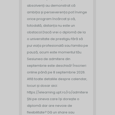
absolvenți au demonstrat că
ambiția și perseverența pot învinge
orice program încărcat și că,
totodată, distanța nu este un
obstacol.
Dacă vrei o diplomă de la
o universitate de prestigiu fără să
pui viața profesională sau familia pe
pauză, acum este momentul tău.
Sesiunea de admitere din
septembrie este deschisă!
Înscrieri
online până pe 8 septembrie 2026.
Află toate detaliile despre calendar,
locuri și dosar aici:
https://elearning.upt.ro/ro/admitere/
Știi pe cineva care își dorește o
diplomă dar are nevoie de
flexibilitate? Dă un share sau