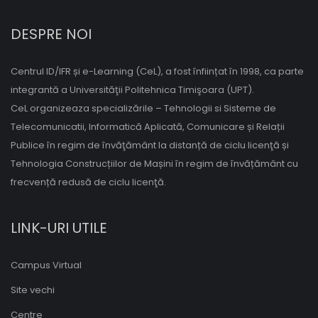
DESPRE NOI
Centrul ID/IFR și e-Learning (CeL), a fost înființat în 1998, ca parte
integrantă a Universităţii Politehnica Timişoara (UPT).
CeL organizeaza specializările – Tehnologii si Sisteme de
Telecomunicatii, Informatică Aplicată, Comunicare și Relații
Publice în regim de învăţământ la distanță de ciclu licenţă și
Tehnologia Construcțiilor de Mașini în regim de învățământ cu
frecvență redusă de ciclu licenţă.
LINK-URI UTILE
Campus Virtual
Site vechi
Centre