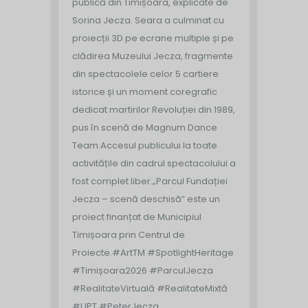
publică din Timișoara, explicate de
Sorina Jecza. Seara a culminat cu
proiecții 3D pe ecrane multiple și pe
clădirea Muzeului Jecza, fragmente
din spectacolele celor 5 cartiere
istorice și un moment coregrafic
dedicat martirilor Revoluției din 1989,
pus în scenă de Magnum Dance
Team.
Accesul publicului la toate
activitățile din cadrul spectacolului a
fost complet liber.
„Parcul Fundației
Jecza – scenă deschisă” este un
proiect finanțat de Municipiul
Timișoara prin Centrul de
Proiecte.
#ArtTM #SpotlightHeritage
#Timișoara2026 #ParculJecza
#RealitateVirtuală #RealitateMixtă
#UPT #PeterJecza