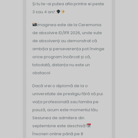
Și tu te-ai putea afla printre ei peste
3 sau 4 ani!
Imaginea este de la Ceremonia
de absolvire ID/IFR 2026, unde sute
de absolvenți au demonstrat că
ambiția și perseverența pot învinge
orice program încărcat și că,
totodată, distanța nu este un
obstacol.
Dacă vrei o diplomă de la o
universitate de prestigiu fără să pui
viața profesională sau familia pe
pauză, acum este momentul tău.
Sesiunea de admitere din
septembrie este deschisă!
Înscrieri online până pe 8