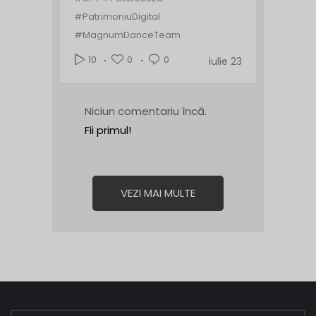
#PatrimoniuDigital
#MagnumDanceTeam
0
0
10
iulie 23
Niciun comentariu încă.
Fii primul!
VEZI MAI MULTE