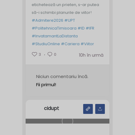
etichetează un prieten, s-ar putea
să-i schimbi planurile de viitor!
#Admitere2026
#UPT
#PolitehnicaTimisoara
#ID
#IFR
#InvatamantLaDistanta
#StudiuOnline
#Cariera
#Viitor
3
0
10h în urmă
Niciun comentariu încă.
Fii primul!
cidupt