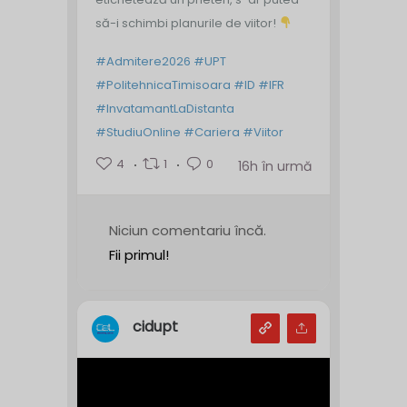
să-i schimbi planurile de viitor!
#Admitere2026
#UPT
#PolitehnicaTimisoara
#ID
#IFR
#InvatamantLaDistanta
#StudiuOnline
#Cariera
#Viitor
4
1
0
16h în urmă
Niciun comentariu încă.
Fii primul!
cidupt