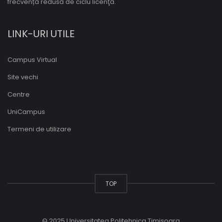
frecvență redusă de ciclu licenţă.
LINK-URI UTILE
Campus Virtual
Site vechi
Centre
UniCampus
Termeni de utilizare
TOP
© 2025 Universitatea Politehnica Timisoara