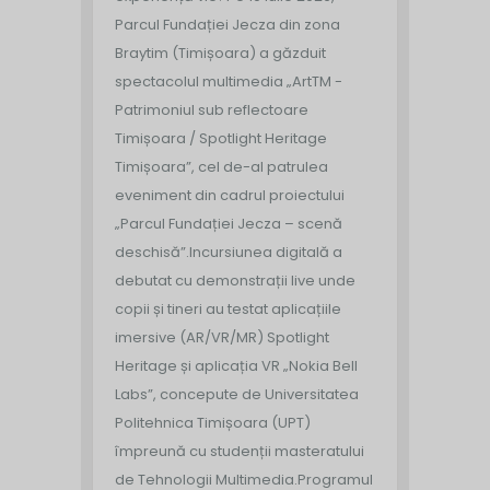
Parcul Fundației Jecza din zona
Braytim (Timișoara) a găzduit
spectacolul multimedia „ArtTM -
Patrimoniul sub reflectoare
Timișoara / Spotlight Heritage
Timișoara”, cel de-al patrulea
eveniment din cadrul proiectului
„Parcul Fundației Jecza – scenă
deschisă”.
Incursiunea digitală a
debutat cu demonstrații live unde
copii și tineri au testat aplicațiile
imersive (AR/VR/MR) Spotlight
Heritage și aplicația VR „Nokia Bell
Labs”, concepute de Universitatea
Politehnica Timișoara (UPT)
împreună cu studenții masteratului
de Tehnologii Multimedia.
Programul