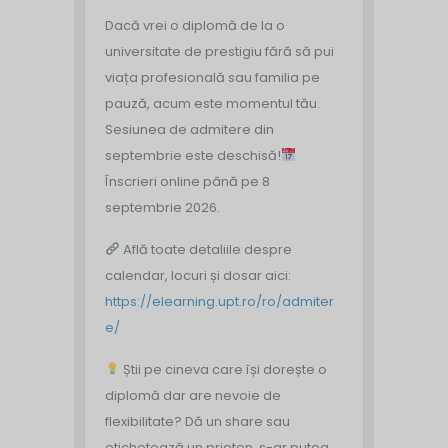
Dacă vrei o diplomă de la o
universitate de prestigiu fără să pui
viața profesională sau familia pe
pauză, acum este momentul tău.
Sesiunea de admitere din
septembrie este deschisă!
Înscrieri online până pe 8
septembrie 2026.
Află toate detaliile despre
calendar, locuri și dosar aici:
https://elearning.upt.ro/ro/admiter
e/
Știi pe cineva care își dorește o
diplomă dar are nevoie de
flexibilitate? Dă un share sau
etichetează un prieten, s-ar putea