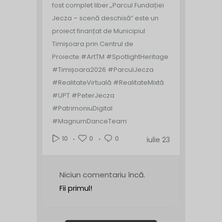
fost complet liber.
„Parcul Fundației
Jecza – scenă deschisă” este un
proiect finanțat de Municipiul
Timișoara prin Centrul de
Proiecte.
#ArtTM #SpotlightHeritage
#Timișoara2026 #ParculJecza
#RealitateVirtuală #RealitateMixtă
#UPT #PeterJecza
#PatrimoniuDigital
#MagnumDanceTeam
0
0
10
iulie 23
Niciun comentariu încă.
Fii primul!