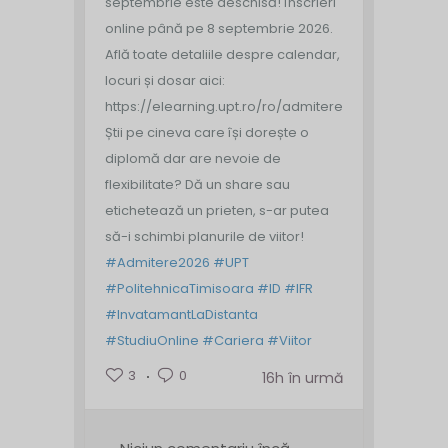
septembrie este deschisă!
Înscrieri
online până pe 8 septembrie 2026.
Află toate detaliile despre calendar,
locuri și dosar aici:
https://elearning.upt.ro/ro/admitere/
Știi pe cineva care își dorește o
diplomă dar are nevoie de
flexibilitate? Dă un share sau
etichetează un prieten, s-ar putea
să-i schimbi planurile de viitor!
#Admitere2026
#UPT
#PolitehnicaTimisoara
#ID
#IFR
#InvatamantLaDistanta
#StudiuOnline
#Cariera
#Viitor
3
0
16h în urmă