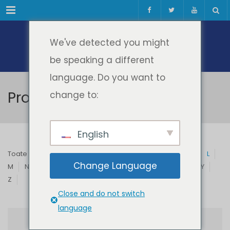
Meniul
We've detected you might
be speaking a different
language. Do you want to
Profesori & Invitați
change to:
English
Toate
A
B
C
D
E
F
G
H
I
J
K
L
Change Language
M
N
O
P
Q
R
S
T
U
V
W
X
Y
Z
Close and do not switch
language