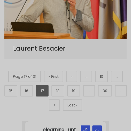
Laurent Besacier
Page 17 of 31
« First
«
...
10
...
15
16
17
18
19
...
30
...
»
Last »
elearning_upt