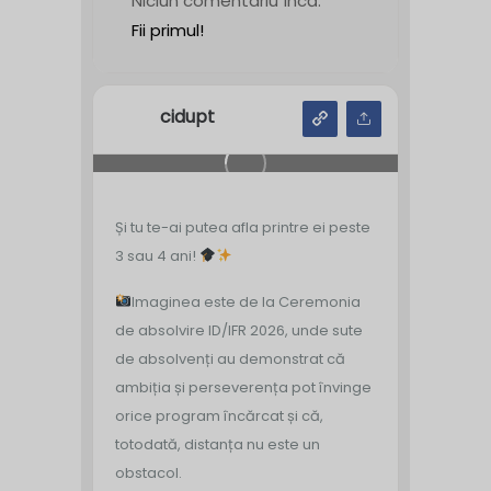
Niciun comentariu încă.
Fii primul!
cidupt
Și tu te-ai putea afla printre ei peste
3 sau 4 ani!
Imaginea este de la Ceremonia
de absolvire ID/IFR 2026, unde sute
de absolvenți au demonstrat că
ambiția și perseverența pot învinge
orice program încărcat și că,
totodată, distanța nu este un
obstacol.