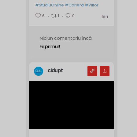
#StudiuOnline
#Cariera
#Viitor
6
1
0
Ieri
Niciun comentariu încă.
Fii primul!
cidupt