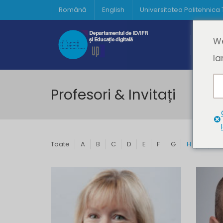
Română
English
Universitatea Politehnica
Acasă
We
Prima 
la
Profesori & Invitați
Toate
A
B
C
D
E
F
G
H
I
J