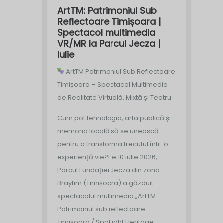
ArtTM: Patrimoniul Sub
Reflectoare Timișoara |
Spectacol multimedia
VR/MR la Parcul Jecza |
Iulie
ArtTM Patrimoniul Sub Reflectoare
Timișoara – Spectacol Multimedia
de Realitate Virtuală, Mixtă și Teatru
Cum pot tehnologia, arta publică și
memoria locală să se unească
pentru a transforma trecutul într-o
experiență vie?
Pe 10 iulie 2026,
Parcul Fundației Jecza din zona
Braytim (Timișoara) a găzduit
spectacolul multimedia „ArtTM -
Patrimoniul sub reflectoare
Timișoara / Spotlight Heritage