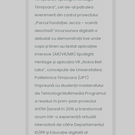
Timișoara”, cel de-al patrulea
eveniment din cadrul proiectului
„Parcul Fundației Jecza – scenă
deschisă”.
Incursiunea digitală a
debutat cu demonstrații live unde
copii și tineri au testat aplicațiile
imersive (AR/VR/MR) Spotlight
Heritage și aplicația VR „Nokia Bell
Labs”, concepute de Universitatea
Politehnica Timișoara (UPT)
împreună cu studenții masteratului
de Tehnologii Multimedia.
Programul
a readus în prim-plan proiectul
ArtTM (lansat în 2015 și transformat
acum într-o experiență virtuală
interactivă de către Departamentul
ID/IFR și Educație digitală al