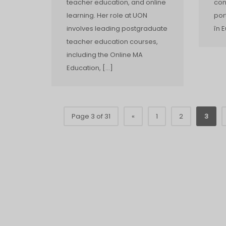
teacher education, and online
con
learning. Her role at UON
por
involves leading postgraduate
în 
teacher education courses,
including the Online MA
Education, […]
Page 3 of 31
«
1
2
3