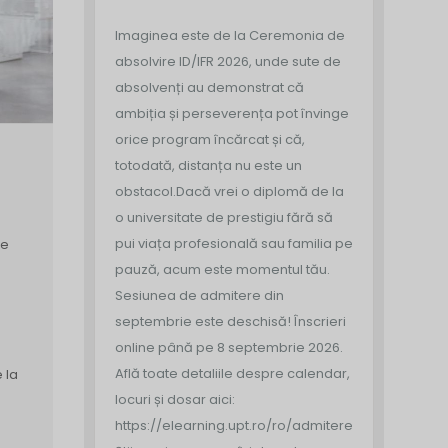
Imaginea este de la Ceremonia de
absolvire ID/IFR 2026, unde sute de
absolvenți au demonstrat că
ambiția și perseverența pot învinge
orice program încărcat și că,
totodată, distanța nu este un
obstacol.
Dacă vrei o diplomă de la
o universitate de prestigiu fără să
pui viața profesională sau familia pe
te
pauză, acum este momentul tău.
Sesiunea de admitere din
septembrie este deschisă!
Înscrieri
online până pe 8 septembrie 2026.
Află toate detaliile despre calendar,
e la
locuri și dosar aici:
https://elearning.upt.ro/ro/admitere/