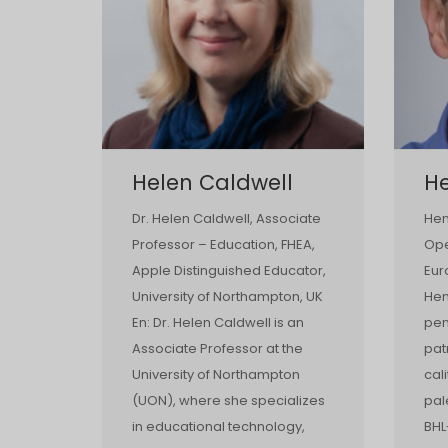
Helen Caldwell
He
Dr. Helen Caldwell, Associate
Hen
Professor – Education, FHEA,
Ope
Apple Distinguished Educator,
Eur
University of Northampton, UK
Hen
En: Dr. Helen Caldwell is an
pen
Associate Professor at the
pat
University of Northampton
cal
(UON), where she specializes
pal
in educational technology,
BHL