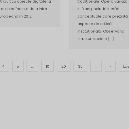
tradiţionale. Opera variată
tribuit cu obiecte digitale la
lui Yang include lucrări
tal chiar înainte de a intra
conceptuale care prezintă
Europeana în 2012
aspecte de critică
instituţională. Observând
structuri sociale […]
»
4
5
...
10
20
30
...
Las