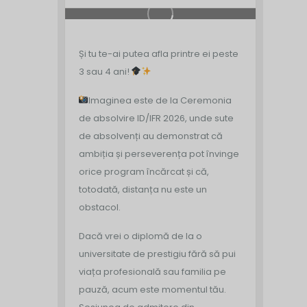
Și tu te-ai putea afla printre ei peste
3 sau 4 ani!
Imaginea este de la Ceremonia
de absolvire ID/IFR 2026, unde sute
de absolvenți au demonstrat că
ambiția și perseverența pot învinge
orice program încărcat și că,
totodată, distanța nu este un
obstacol.
Dacă vrei o diplomă de la o
universitate de prestigiu fără să pui
viața profesională sau familia pe
pauză, acum este momentul tău.