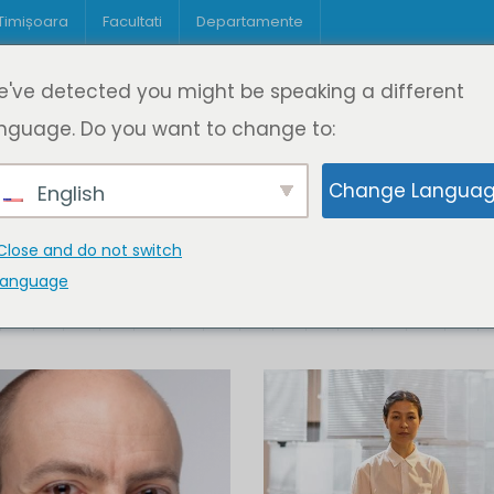
 Timișoara
Facultati
Departamente
Despre DeL
Educație
Educație
've detected you might be speaking a different
pagină
Cine suntem
Oferta de cursuri
Digitaliz
nguage. Do you want to change to:
Change Langua
English
Close and do not switch
language
K
L
M
N
O
P
Q
R
S
T
U
V
W
X