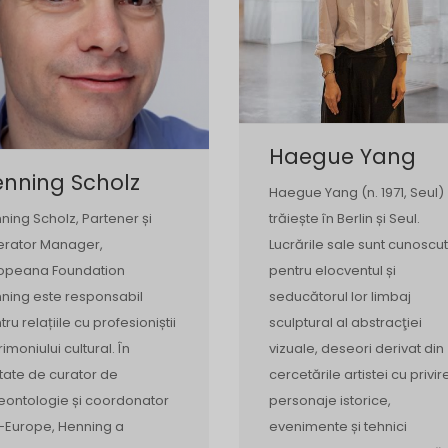
Haegue Yang
nning Scholz
Haegue Yang (n. 1971, Seul)
trăiește în Berlin și Seul.
ning Scholz, Partener și
Lucrările sale sunt cunoscu
rator Manager,
pentru elocventul și
opeana Foundation
seducătorul lor limbaj
ning este responsabil
sculptural al abstracţiei
tru relațiile cu profesioniștii
vizuale, deseori derivat din
rimoniului cultural. În
cercetările artistei cu privir
itate de curator de
personaje istorice,
eontologie și coordonator
evenimente și tehnici
-Europe, Henning a