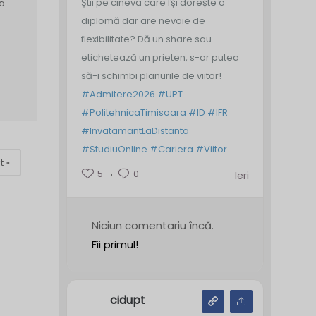
Știi pe cineva care își dorește o
 a
diplomă dar are nevoie de
flexibilitate? Dă un share sau
etichetează un prieten, s-ar putea
să-i schimbi planurile de viitor!
#Admitere2026
#UPT
#PolitehnicaTimisoara
#ID
#IFR
#InvatamantLaDistanta
#StudiuOnline
#Cariera
#Viitor
t »
5
0
Ieri
Niciun comentariu încă.
Fii primul!
cidupt