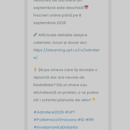
Sesiunea de admitere din
septembrie este deschisă!
Înscrieri online până pe 8
septembrie 2026.
Află toate detaliile despre
calendar, locuri și dosar aici:
https://elearning.upt.ro/ro/admiter
e/
Știi pe cineva care își dorește o
diplomă dar are nevoie de
flexibilitate? Dă un share sau
etichetează un prieten, s-ar putea
să-i schimbi planurile de viitor!
#Admitere2026
#UPT
#PolitehnicaTimisoara
#ID
#IFR
#InvatamantLaDistanta