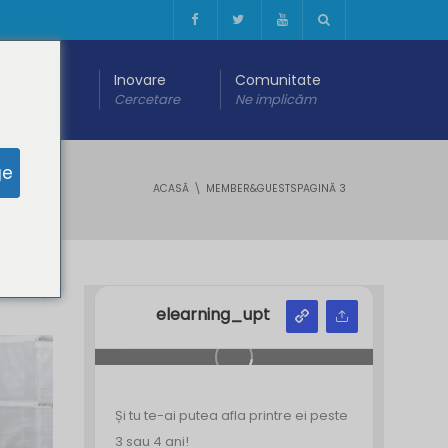
 digitală
Inovare
Comunitate
are
Cercetare
Ne implicăm
ge
ACASĂ
MEMBER&GUESTS
PAGINĂ 3
Y
Z
elearning_upt
Și tu te-ai putea afla printre ei peste
3 sau 4 ani!