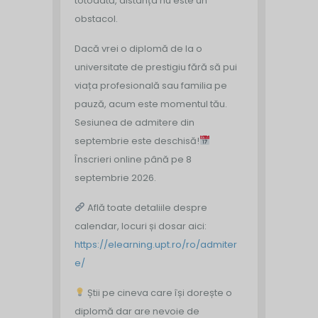
totodată, distanța nu este un
obstacol.
Dacă vrei o diplomă de la o
universitate de prestigiu fără să pui
viața profesională sau familia pe
pauză, acum este momentul tău.
Sesiunea de admitere din
septembrie este deschisă!
Înscrieri online până pe 8
septembrie 2026.
Află toate detaliile despre
calendar, locuri și dosar aici:
https://elearning.upt.ro/ro/admiter
e/
Știi pe cineva care își dorește o
diplomă dar are nevoie de