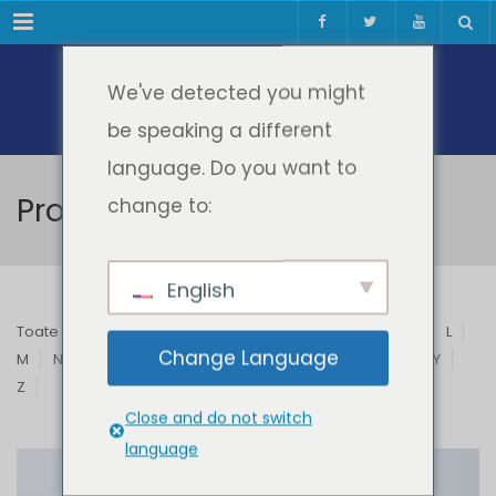
Meniul
We've detected you might
be speaking a different
language. Do you want to
Profesori & Invitați
change to:
English
Toate
A
B
C
D
E
F
G
H
I
J
K
L
Change Language
M
N
O
P
Q
R
S
T
U
V
W
X
Y
Z
Close and do not switch
language