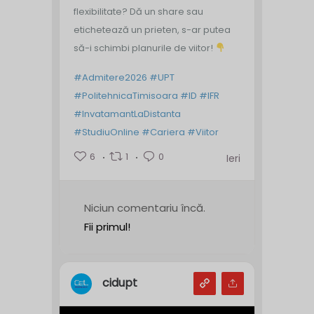
flexibilitate? Dă un share sau
etichetează un prieten, s-ar putea
să-i schimbi planurile de viitor!
#Admitere2026
#UPT
#PolitehnicaTimisoara
#ID
#IFR
#InvatamantLaDistanta
#StudiuOnline
#Cariera
#Viitor
6
1
0
Ieri
Niciun comentariu încă.
Fii primul!
cidupt