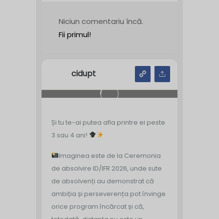
Niciun comentariu încă.
Fii primul!
cidupt
Și tu te-ai putea afla printre ei peste
3 sau 4 ani!
Imaginea este de la Ceremonia
de absolvire ID/IFR 2026, unde sute
de absolvenți au demonstrat că
ambiția și perseverența pot învinge
orice program încărcat și că,