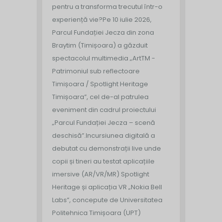
pentru a transforma trecutul într-o
experiență vie?
Pe 10 iulie 2026,
Parcul Fundației Jecza din zona
Braytim (Timișoara) a găzduit
spectacolul multimedia „ArtTM -
Patrimoniul sub reflectoare
Timișoara / Spotlight Heritage
Timișoara”, cel de-al patrulea
eveniment din cadrul proiectului
„Parcul Fundației Jecza – scenă
deschisă”.
Incursiunea digitală a
debutat cu demonstrații live unde
copii și tineri au testat aplicațiile
imersive (AR/VR/MR) Spotlight
Heritage și aplicația VR „Nokia Bell
Labs”, concepute de Universitatea
Politehnica Timișoara (UPT)