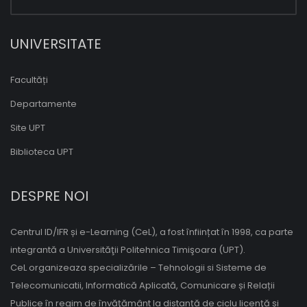
UNIVERSITATE
Facultăți
Departamente
Site UPT
Biblioteca UPT
DESPRE NOI
Centrul ID/IFR și e-Learning (CeL), a fost înființat în 1998, ca parte
integrantă a Universităţii Politehnica Timişoara (UPT).
CeL organizeaza specializările – Tehnologii si Sisteme de
Telecomunicatii, Informatică Aplicată, Comunicare și Relații
Publice în regim de învăţământ la distanță de ciclu licenţă și