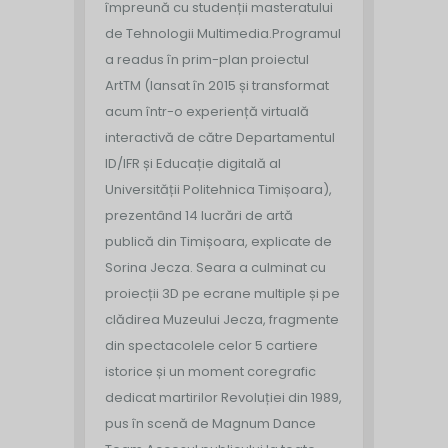
împreună cu studenții masteratului
de Tehnologii Multimedia.
Programul
a readus în prim-plan proiectul
ArtTM (lansat în 2015 și transformat
acum într-o experiență virtuală
interactivă de către Departamentul
ID/IFR și Educație digitală al
Universității Politehnica Timișoara),
prezentând 14 lucrări de artă
publică din Timișoara, explicate de
Sorina Jecza. Seara a culminat cu
proiecții 3D pe ecrane multiple și pe
clădirea Muzeului Jecza, fragmente
din spectacolele celor 5 cartiere
istorice și un moment coregrafic
dedicat martirilor Revoluției din 1989,
pus în scenă de Magnum Dance