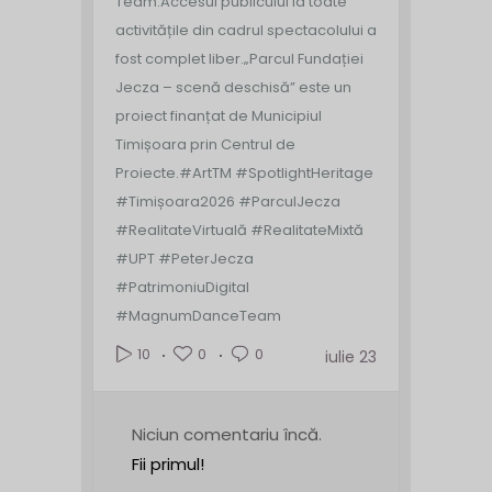
Team.
Accesul publicului la toate
activitățile din cadrul spectacolului a
fost complet liber.
„Parcul Fundației
Jecza – scenă deschisă” este un
proiect finanțat de Municipiul
Timișoara prin Centrul de
Proiecte.
#ArtTM #SpotlightHeritage
#Timișoara2026 #ParculJecza
#RealitateVirtuală #RealitateMixtă
#UPT #PeterJecza
#PatrimoniuDigital
#MagnumDanceTeam
0
0
10
iulie 23
Niciun comentariu încă.
Fii primul!