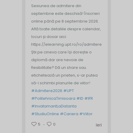
Sesiunea de admitere din
septembrie este deschisă!
Înscrieri
online până pe 8 septembrie 2026.
Află toate detaliile despre calendar,
locuri și dosar aici:
https://elearning.upt.ro/ro/admitere/
Știi pe cineva care își dorește o
diplomă dar are nevoie de
flexibilitate? Dă un share sau
etichetează un prieten, s-ar putea
să-i schimbi planurile de viitor!
#Admitere2026
#UPT
#PolitehnicaTimisoara
#ID
#IFR
#InvatamantLaDistanta
#StudiuOnline
#Cariera
#Viitor
5
0
Ieri