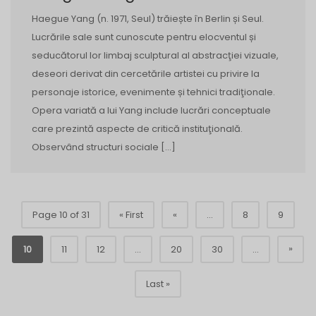
Haegue Yang (n. 1971, Seul) trăiește în Berlin și Seul.
Lucrările sale sunt cunoscute pentru elocventul și
seducătorul lor limbaj sculptural al abstracţiei vizuale,
deseori derivat din cercetările artistei cu privire la
personaje istorice, evenimente și tehnici tradiţionale.
Opera variată a lui Yang include lucrări conceptuale
care prezintă aspecte de critică instituţională.
Observând structuri sociale […]
Page 10 of 31
« First
«
...
8
9
»
10
11
12
...
20
30
...
Last »