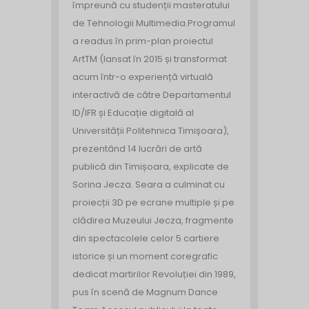
împreună cu studenții masteratului
de Tehnologii Multimedia.
Programul
a readus în prim-plan proiectul
ArtTM (lansat în 2015 și transformat
acum într-o experiență virtuală
interactivă de către Departamentul
ID/IFR și Educație digitală al
Universității Politehnica Timișoara),
prezentând 14 lucrări de artă
publică din Timișoara, explicate de
Sorina Jecza. Seara a culminat cu
proiecții 3D pe ecrane multiple și pe
clădirea Muzeului Jecza, fragmente
din spectacolele celor 5 cartiere
istorice și un moment coregrafic
dedicat martirilor Revoluției din 1989,
pus în scenă de Magnum Dance