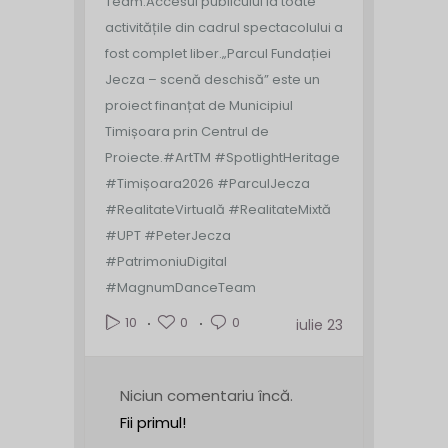
Team.
Accesul publicului la toate
activitățile din cadrul spectacolului a
fost complet liber.
„Parcul Fundației
Jecza – scenă deschisă” este un
proiect finanțat de Municipiul
Timișoara prin Centrul de
Proiecte.
#ArtTM #SpotlightHeritage
#Timișoara2026 #ParculJecza
#RealitateVirtuală #RealitateMixtă
#UPT #PeterJecza
#PatrimoniuDigital
#MagnumDanceTeam
0
0
10
iulie 23
Niciun comentariu încă.
Fii primul!