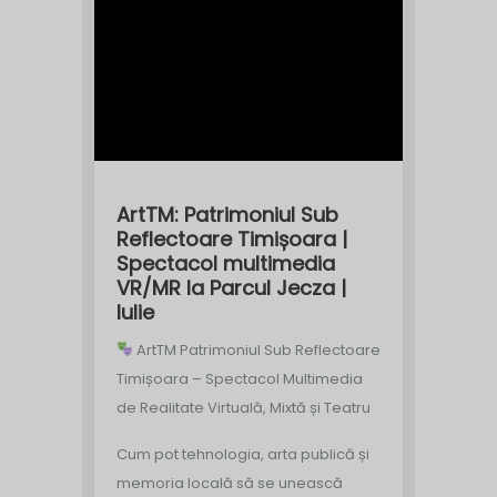
ArtTM: Patrimoniul Sub
Reflectoare Timișoara |
Spectacol multimedia
VR/MR la Parcul Jecza |
Iulie
ArtTM Patrimoniul Sub Reflectoare
Timișoara – Spectacol Multimedia
de Realitate Virtuală, Mixtă și Teatru
Cum pot tehnologia, arta publică și
memoria locală să se unească