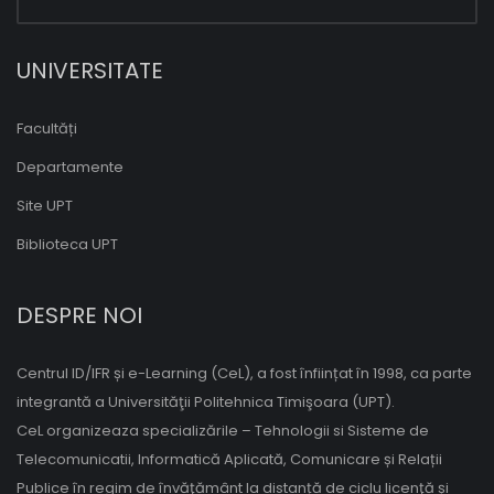
UNIVERSITATE
Facultăți
Departamente
Site UPT
Biblioteca UPT
DESPRE NOI
Centrul ID/IFR și e-Learning (CeL), a fost înființat în 1998, ca parte
integrantă a Universităţii Politehnica Timişoara (UPT).
CeL organizeaza specializările – Tehnologii si Sisteme de
Telecomunicatii, Informatică Aplicată, Comunicare și Relații
Publice în regim de învăţământ la distanță de ciclu licenţă și