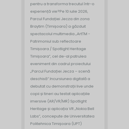
pentru a transforma trecutul într-o
experiență vie?
Pe 10 iulie 2026,
Parcul Fundației Jecza din zona
Braytim (Timișoara) a găzduit
spectacolul multimedia „ArtTM -
Patrimoniul sub reflectoare
Timișoara / Spotlight Heritage
Timișoara”, cel de-al patrulea
eveniment din cadrul proiectului
„Parcul Fundației Jecza – scenă
deschisă”.
Incursiunea digitală a
debutat cu demonstrații live unde
copii și tineri au testat aplicațiile
imersive (AR/VR/MR) Spotlight
Heritage și aplicația VR „Nokia Bell
Labs”, concepute de Universitatea
Politehnica Timișoara (UPT)