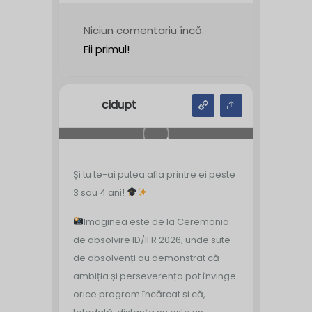
Niciun comentariu încă.
Fii primul!
cidupt
Și tu te-ai putea afla printre ei peste
3 sau 4 ani!
Imaginea este de la Ceremonia
de absolvire ID/IFR 2026, unde sute
de absolvenți au demonstrat că
ambiția și perseverența pot învinge
orice program încărcat și că,