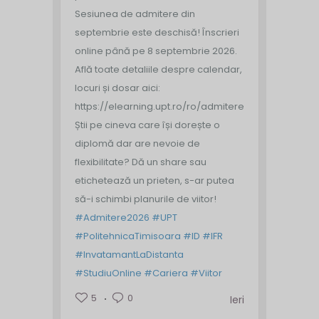
Sesiunea de admitere din
septembrie este deschisă!
Înscrieri
online până pe 8 septembrie 2026.
Află toate detaliile despre calendar,
locuri și dosar aici:
https://elearning.upt.ro/ro/admitere/
Știi pe cineva care își dorește o
diplomă dar are nevoie de
flexibilitate? Dă un share sau
etichetează un prieten, s-ar putea
să-i schimbi planurile de viitor!
#Admitere2026
#UPT
#PolitehnicaTimisoara
#ID
#IFR
#InvatamantLaDistanta
#StudiuOnline
#Cariera
#Viitor
5
0
Ieri