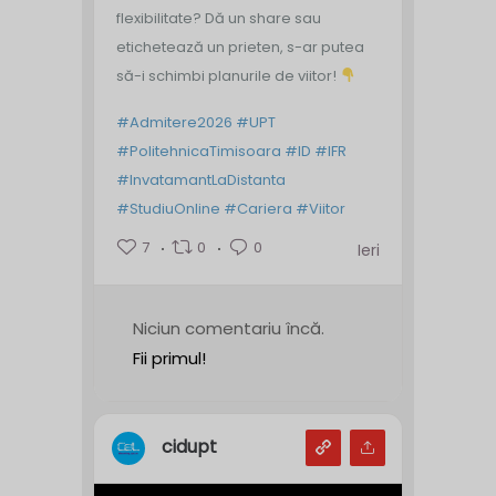
flexibilitate? Dă un share sau
etichetează un prieten, s-ar putea
să-i schimbi planurile de viitor!
#Admitere2026
#UPT
#PolitehnicaTimisoara
#ID
#IFR
#InvatamantLaDistanta
#StudiuOnline
#Cariera
#Viitor
7
0
0
Ieri
Niciun comentariu încă.
Fii primul!
cidupt