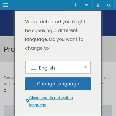
Meniul
We've detected you might
be speaking a different
language. Do you want to
Profesori & Invitați
change to:
English
Toate
A
B
C
D
E
F
G
H
I
J
K
L
Change Language
M
N
O
P
Q
R
S
T
U
V
W
X
Y
Z
Close and do not switch
language