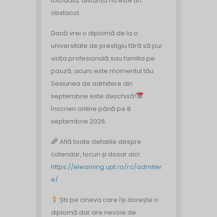
totodată, distanța nu este un
obstacol.
Dacă vrei o diplomă de la o
universitate de prestigiu fără să pui
viața profesională sau familia pe
pauză, acum este momentul tău.
Sesiunea de admitere din
septembrie este deschisă!
Înscrieri online până pe 8
septembrie 2026.
Află toate detaliile despre
calendar, locuri și dosar aici:
https://elearning.upt.ro/ro/admiter
e/
Știi pe cineva care își dorește o
diplomă dar are nevoie de