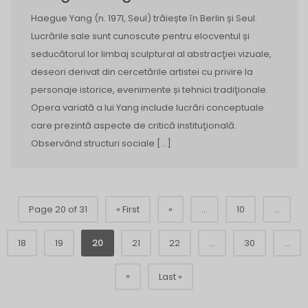
Haegue Yang (n. 1971, Seul) trăiește în Berlin și Seul.
Lucrările sale sunt cunoscute pentru elocventul și
seducătorul lor limbaj sculptural al abstracţiei vizuale,
deseori derivat din cercetările artistei cu privire la
personaje istorice, evenimente și tehnici tradiţionale.
Opera variată a lui Yang include lucrări conceptuale
care prezintă aspecte de critică instituţională.
Observând structuri sociale […]
Page 20 of 31
« First
«
...
10
...
18
19
20
21
22
...
30
...
»
Last »