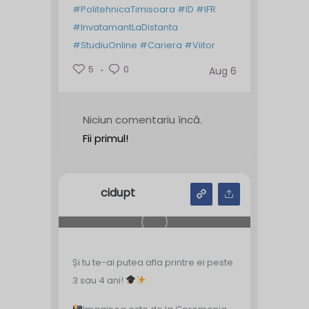
#PolitehnicaTimisoara
#ID
#IFR
#InvatamantLaDistanta
#StudiuOnline
#Cariera
#Viitor
5
0
Aug 6
Niciun comentariu încă.
Fii primul!
cidupt
Și tu te-ai putea afla printre ei peste
3 sau 4 ani!