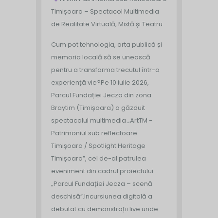
Timișoara – Spectacol Multimedia
de Realitate Virtuală, Mixtă și Teatru
Cum pot tehnologia, arta publică și
memoria locală să se unească
pentru a transforma trecutul într-o
experiență vie?
Pe 10 iulie 2026,
Parcul Fundației Jecza din zona
Braytim (Timișoara) a găzduit
spectacolul multimedia „ArtTM -
Patrimoniul sub reflectoare
Timișoara / Spotlight Heritage
Timișoara”, cel de-al patrulea
eveniment din cadrul proiectului
„Parcul Fundației Jecza – scenă
deschisă”.
Incursiunea digitală a
debutat cu demonstrații live unde