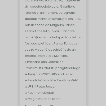
clădirea Muzeului Jecza, fragmente
din spectacolele celor 5 cartiere
istorice și un moment coregrafic
dedicat martirilor Revoluției din 1989,
pus în scenă de Magnum Dance
Team.
Accesul publicului la toate
activitățile din cadrul spectacolului a
fost complet liber.
„Parcul Fundației
Jecza – scenă deschisă” este un
proiect finanțat de Municipiul
Timișoara prin Centrul de
Proiecte.
#ArtTM #SpotlightHeritage
#Timișoara2026 #ParculJecza
#RealitateVirtuală #RealitateMixtă
#UPT #PeterJecza
#PatrimoniuDigital
#MagnumDanceTeam