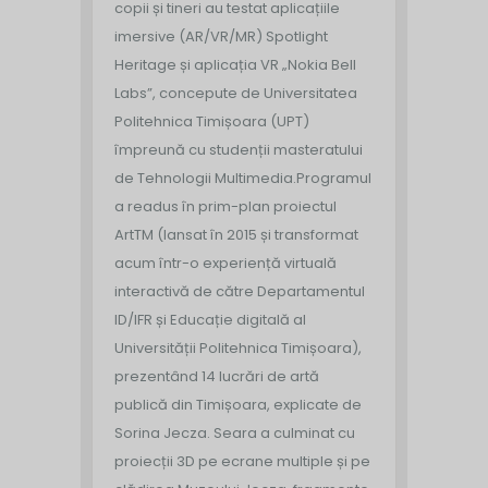
copii și tineri au testat aplicațiile
imersive (AR/VR/MR) Spotlight
Heritage și aplicația VR „Nokia Bell
Labs”, concepute de Universitatea
Politehnica Timișoara (UPT)
împreună cu studenții masteratului
de Tehnologii Multimedia.
Programul
a readus în prim-plan proiectul
ArtTM (lansat în 2015 și transformat
acum într-o experiență virtuală
interactivă de către Departamentul
ID/IFR și Educație digitală al
Universității Politehnica Timișoara),
prezentând 14 lucrări de artă
publică din Timișoara, explicate de
Sorina Jecza. Seara a culminat cu
proiecții 3D pe ecrane multiple și pe