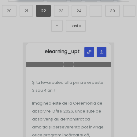
20
21
22
23
24
...
30
...
»
Last »
elearning_upt
Și tu te-ai putea afla printre ei peste
3 sau 4 ani!
Imaginea este de la Ceremonia de
absolvire ID/IFR 2026, unde sute de
absolvenți au demonstrat că
ambiția și perseverența pot învinge
orice program încărcat și că,