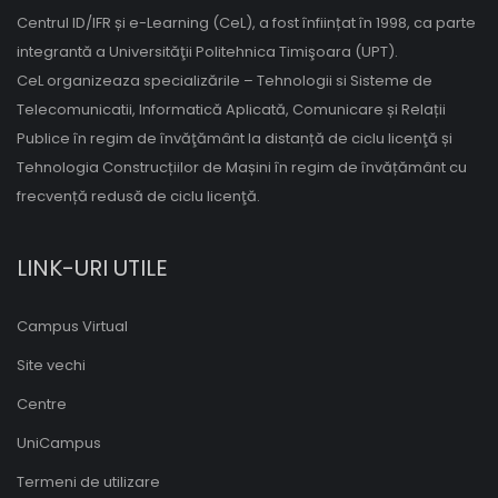
Centrul ID/IFR și e-Learning (CeL), a fost înființat în 1998, ca parte
integrantă a Universităţii Politehnica Timişoara (UPT).
CeL organizeaza specializările – Tehnologii si Sisteme de
Telecomunicatii, Informatică Aplicată, Comunicare și Relații
Publice în regim de învăţământ la distanță de ciclu licenţă și
Tehnologia Construcțiilor de Mașini în regim de învățământ cu
frecvență redusă de ciclu licenţă.
LINK-URI UTILE
Campus Virtual
Site vechi
Centre
UniCampus
Termeni de utilizare