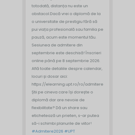
totodată, distanța nu este un
obstacol.
Dacă vrei o diplomă de la
o universitate de prestigiu fără să
pui viața profesională sau familia pe
pauză, acum este momentul tău.
Sesiunea de admitere din
septembrie este deschisă!
Înscrieri
online până pe 8 septembrie 2026.
Află toate detaliile despre calendar,
locuri și dosar aici:
https://elearning.upt.ro/ro/admitere/
Știi pe cineva care își dorește o
diplomă dar are nevoie de
flexibilitate? Dă un share sau
etichetează un prieten, s-ar putea
să-i schimbi planurile de viitor!
#Admitere2026
#UPT