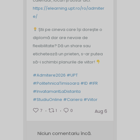
calendar, locuri și dosar aici:
https://elearning.upt.ro/ro/admiter
e/
Știi pe cineva care își dorește o
diplomă dar are nevoie de
flexibilitate? Dă un share sau
etichetează un prieten, s-ar putea
să-i schimbi planurile de viitor!
#Admitere2026
#UPT
#PolitehnicaTimisoara
#ID
#IFR
#InvatamantLaDistanta
#StudiuOnline
#Cariera
#Viitor
7
1
0
Aug 6
Niciun comentariu încă.