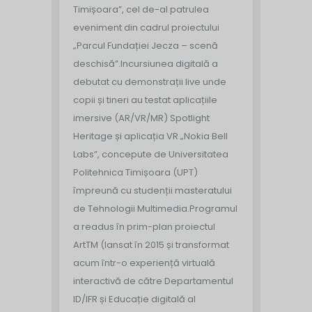
Timișoara”, cel de-al patrulea
eveniment din cadrul proiectului
„Parcul Fundației Jecza – scenă
deschisă”.
Incursiunea digitală a
debutat cu demonstrații live unde
copii și tineri au testat aplicațiile
imersive (AR/VR/MR) Spotlight
Heritage și aplicația VR „Nokia Bell
Labs”, concepute de Universitatea
Politehnica Timișoara (UPT)
împreună cu studenții masteratului
de Tehnologii Multimedia.
Programul
a readus în prim-plan proiectul
ArtTM (lansat în 2015 și transformat
acum într-o experiență virtuală
interactivă de către Departamentul
ID/IFR și Educație digitală al