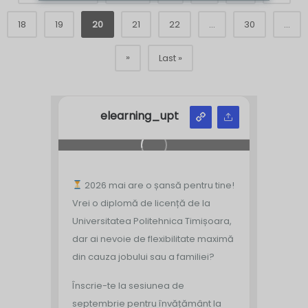
18
19
20
21
22
...
30
...
»
Last »
elearning_upt
2026 mai are o șansă pentru tine!
Vrei o diplomă de licență de la
Universitatea Politehnica Timișoara,
dar ai nevoie de flexibilitate maximă
din cauza jobului sau a familiei?
Înscrie-te la sesiunea de
septembrie pentru învățământ la