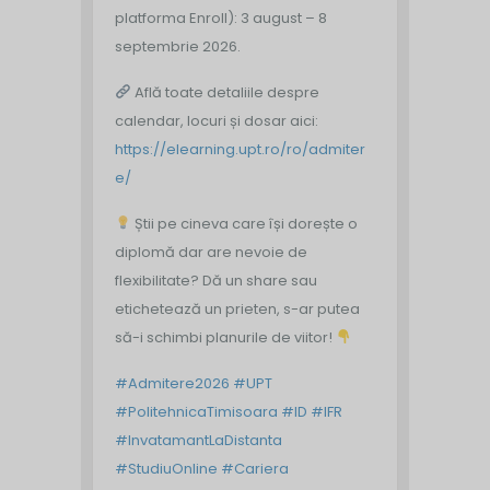
platforma Enroll): 3 august – 8
septembrie 2026.
Află toate detaliile despre
calendar, locuri și dosar aici:
https://elearning.upt.ro/ro/admiter
e/
Știi pe cineva care își dorește o
diplomă dar are nevoie de
flexibilitate? Dă un share sau
etichetează un prieten, s-ar putea
să-i schimbi planurile de viitor!
#Admitere2026
#UPT
#PolitehnicaTimisoara
#ID
#IFR
#InvatamantLaDistanta
#StudiuOnline
#Cariera