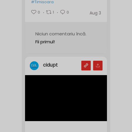
#Timisoara
0
1
0
Aug 3
Niciun comentariu încă.
Fii primul!
cidupt