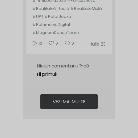
#Timișoara2026 #ParculJecza
#RealitateVirtuală #RealitateMixtă
#UPT #PeterJecza
#PatrimoniuDigital
#MagnumDanceTeam
0
0
10
iulie 23
Niciun comentariu încă.
Fii primul!
VEZI MAI MULTE