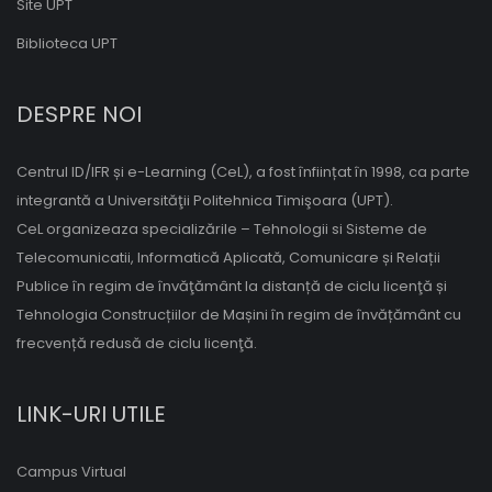
Site UPT
Biblioteca UPT
DESPRE NOI
Centrul ID/IFR și e-Learning (CeL), a fost înființat în 1998, ca parte
integrantă a Universităţii Politehnica Timişoara (UPT).
CeL organizeaza specializările – Tehnologii si Sisteme de
Telecomunicatii, Informatică Aplicată, Comunicare și Relații
Publice în regim de învăţământ la distanță de ciclu licenţă și
Tehnologia Construcțiilor de Mașini în regim de învățământ cu
frecvență redusă de ciclu licenţă.
LINK-URI UTILE
Campus Virtual