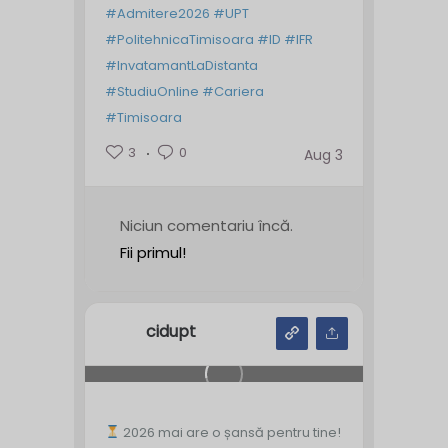
#Admitere2026
#UPT
#PolitehnicaTimisoara
#ID
#IFR
#InvatamantLaDistanta
#StudiuOnline
#Cariera
#Timisoara
3
0
Aug 3
Niciun comentariu încă.
Fii primul!
cidupt
2026 mai are o șansă pentru tine!