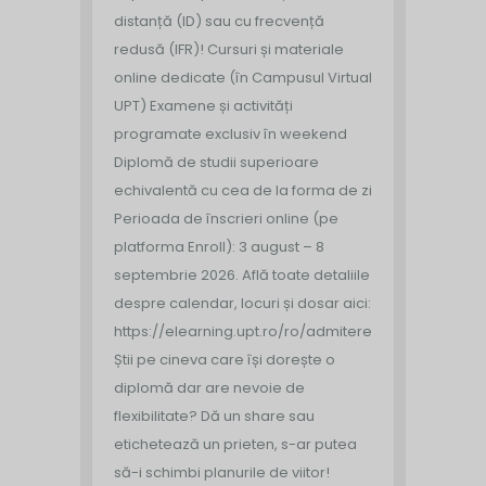
distanță (ID) sau cu frecvență
redusă (IFR)!
Cursuri și materiale
online dedicate (în Campusul Virtual
UPT)
Examene și activități
programate exclusiv în weekend
Diplomă de studii superioare
echivalentă cu cea de la forma de zi
Perioada de înscrieri online (pe
platforma Enroll): 3 august – 8
septembrie 2026.
Află toate detaliile
despre calendar, locuri și dosar aici:
https://elearning.upt.ro/ro/admitere/
Știi pe cineva care își dorește o
diplomă dar are nevoie de
flexibilitate? Dă un share sau
etichetează un prieten, s-ar putea
să-i schimbi planurile de viitor!