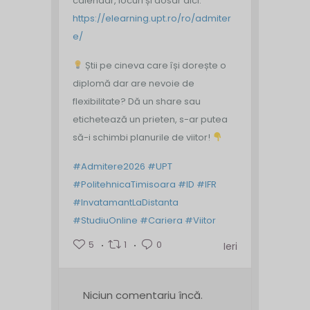
calendar, locuri și dosar aici:
https://elearning.upt.ro/ro/admiter
e/
Știi pe cineva care își dorește o
diplomă dar are nevoie de
flexibilitate? Dă un share sau
etichetează un prieten, s-ar putea
să-i schimbi planurile de viitor!
#Admitere2026
#UPT
#PolitehnicaTimisoara
#ID
#IFR
#InvatamantLaDistanta
#StudiuOnline
#Cariera
#Viitor
5
1
0
Ieri
Niciun comentariu încă.