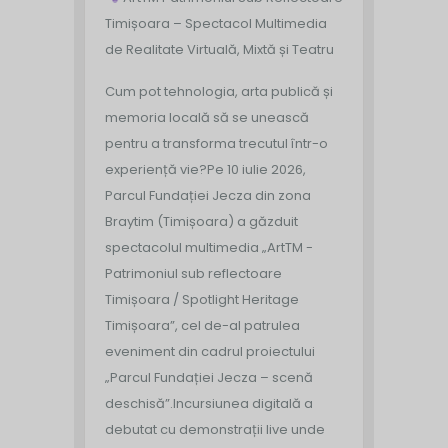
Timișoara – Spectacol Multimedia
de Realitate Virtuală, Mixtă și Teatru
Cum pot tehnologia, arta publică și
memoria locală să se unească
pentru a transforma trecutul într-o
experiență vie?
Pe 10 iulie 2026,
Parcul Fundației Jecza din zona
Braytim (Timișoara) a găzduit
spectacolul multimedia „ArtTM -
Patrimoniul sub reflectoare
Timișoara / Spotlight Heritage
Timișoara”, cel de-al patrulea
eveniment din cadrul proiectului
„Parcul Fundației Jecza – scenă
deschisă”.
Incursiunea digitală a
debutat cu demonstrații live unde