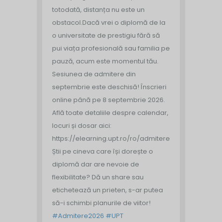
totodată, distanța nu este un
obstacol.
Dacă vrei o diplomă de la
o universitate de prestigiu fără să
pui viața profesională sau familia pe
pauză, acum este momentul tău.
Sesiunea de admitere din
septembrie este deschisă!
Înscrieri
online până pe 8 septembrie 2026.
Află toate detaliile despre calendar,
locuri și dosar aici:
https://elearning.upt.ro/ro/admitere/
Știi pe cineva care își dorește o
diplomă dar are nevoie de
flexibilitate? Dă un share sau
etichetează un prieten, s-ar putea
să-i schimbi planurile de viitor!
#Admitere2026
#UPT