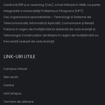
Centrul ID/IFR și e-Learning (CeL), a fost înființat în 1998, ca parte
integrantă a Universităţii Politehnica Timişoara (UPT).
CeL organizeaza specializările – Tehnologii si Sisteme de
Telecomunicatii, Informatică Aplicată, Comunicare și Relații
Publice în regim de învăţământ la distanță de ciclu licenţă și
Tehnologia Construcțiilor de Mașini în regim de învățământ cu
frecvență redusă de ciclu licenţă.
LINK-URI UTILE
Campus Virtual
Site vechi
Centre
UniCampus
Termeni de utilizare