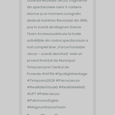
clădirea Muzeului Jecza, fragmente
din spectacolele celor 5 cartiere
istorice și un moment coregrafic
dedicat martirilor Revoluției din 1989,
pus în scenă de Magnum Dance
Team.
Accesul publicului la toate
activitățile din cadrul spectacolului a
fost complet liber.
„Parcul Fundației
Jecza – scenă deschisă” este un
proiect finanțat de Municipiul
Timișoara prin Centrul de
Proiecte.
#ArtTM #SpotlightHeritage
#Timișoara2026 #ParculJecza
#RealitateVirtuală #RealitateMixtă
#UPT #PeterJecza
#PatrimoniuDigital
#MagnumDanceTeam