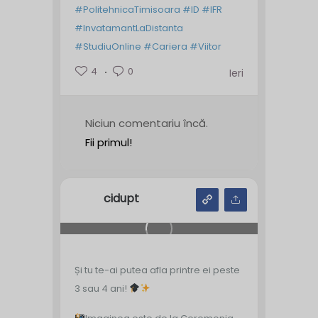
#PolitehnicaTimisoara
#ID
#IFR
#InvatamantLaDistanta
#StudiuOnline
#Cariera
#Viitor
4
0
Ieri
Niciun comentariu încă.
Fii primul!
cidupt
Și tu te-ai putea afla printre ei peste
3 sau 4 ani!