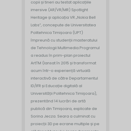
copii și tineri au testat aplicațiile
imersive (AR/VR/MR) Spotlight
Heritage și aplicația VR „Nokia Bell
Labs”, concepute de Universitatea
Politehnica Timișoara (UPT)
împreună cu studenții masteratului
de Tehnologii Multimedia.
Programul
a readus în prim-plan proiectul
ArtTM (lansat în 2015 și transformat
acum într-o experiență virtuală
interactivă de către Departamentul
ID/IFR și Educație digitală al
Universității Politehnica Timișoara),
prezentând 14 lucrări de artă
publică din Timișoara, explicate de
Sorina Jecza. Seara a culminat cu
proiecții 3D pe ecrane multiple și pe