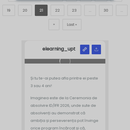
19
20
21
22
23
...
30
...
»
Last »
elearning_upt
Și tu te-ai putea afla printre ei peste
3 sau 4 ani!
Imaginea este de la Ceremonia de
absolvire ID/IFR 2026, unde sute de
absolvenți au demonstrat că
ambiția și perseverența pot învinge
orice program încărcat și că,