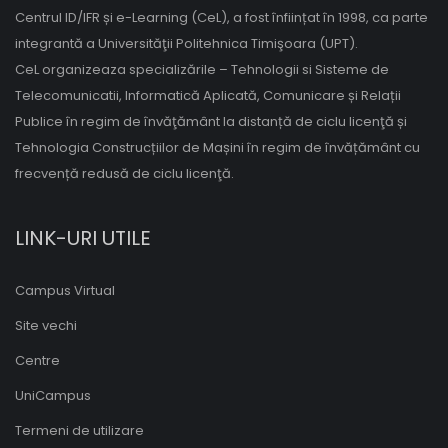
Centrul ID/IFR și e-Learning (CeL), a fost înființat în 1998, ca parte
integrantă a Universităţii Politehnica Timişoara (UPT).
CeL organizeaza specializările – Tehnologii si Sisteme de
Telecomunicatii, Informatică Aplicată, Comunicare și Relații
Publice în regim de învăţământ la distanță de ciclu licenţă și
Tehnologia Construcțiilor de Mașini în regim de învățământ cu
frecvență redusă de ciclu licenţă.
LINK-URI UTILE
Campus Virtual
Site vechi
Centre
UniCampus
Termeni de utilizare