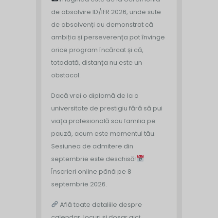
de absolvire ID/IFR 2026, unde sute
de absolvenți au demonstrat că
ambiția și perseverența pot învinge
orice program încărcat și că,
totodată, distanța nu este un
obstacol.
Dacă vrei o diplomă de la o
universitate de prestigiu fără să pui
viața profesională sau familia pe
pauză, acum este momentul tău.
Sesiunea de admitere din
septembrie este deschisă!
Înscrieri online până pe 8
septembrie 2026.
Află toate detaliile despre
calendar, locuri și dosar aici: