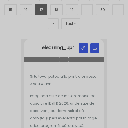
15
16
17
18
19
...
30
...
»
Last »
elearning_upt
Și tu te-ai putea afla printre ei peste
3 sau 4 ani!
Imaginea este de la Ceremonia de
absolvire ID/IFR 2026, unde sute de
absolvenți au demonstrat că
ambiția și perseverența pot învinge
orice program încărcat și că,