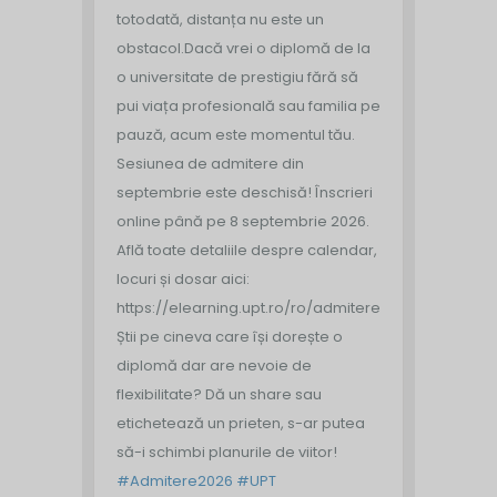
totodată, distanța nu este un
obstacol.
Dacă vrei o diplomă de la
o universitate de prestigiu fără să
pui viața profesională sau familia pe
pauză, acum este momentul tău.
Sesiunea de admitere din
septembrie este deschisă!
Înscrieri
online până pe 8 septembrie 2026.
Află toate detaliile despre calendar,
locuri și dosar aici:
https://elearning.upt.ro/ro/admitere/
Știi pe cineva care își dorește o
diplomă dar are nevoie de
flexibilitate? Dă un share sau
etichetează un prieten, s-ar putea
să-i schimbi planurile de viitor!
#Admitere2026
#UPT