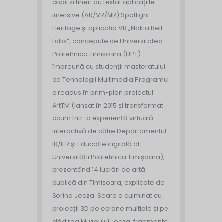
copii și tineri au testat aplicațiile
imersive (AR/VR/MR) Spotlight
Heritage și aplicația VR „Nokia Bell
Labs”, concepute de Universitatea
Politehnica Timișoara (UPT)
împreună cu studenții masteratului
de Tehnologii Multimedia.
Programul
a readus în prim-plan proiectul
ArtTM (lansat în 2015 și transformat
acum într-o experiență virtuală
interactivă de către Departamentul
ID/IFR și Educație digitală al
Universității Politehnica Timișoara),
prezentând 14 lucrări de artă
publică din Timișoara, explicate de
Sorina Jecza. Seara a culminat cu
proiecții 3D pe ecrane multiple și pe
clădirea Muzeului Jecza, fragmente