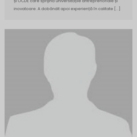
și OCDE care sprijină universitățile antreprenoriale și
inovatoare. A dobândit apoi experiență în calitate […]