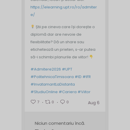
https://elearning.upt.ro/ro/admiter
e/
Știi pe cineva care își dorește o
diplomă dar are nevoie de
flexibilitate? Dă un share sau
etichetează un prieten, s-ar putea
să-i schimbi planurile de viitor!
#Admitere2026
#UPT
#PolitehnicaTimisoara
#ID
#IFR
#InvatamantLaDistanta
#StudiuOnline
#Cariera
#Viitor
7
0
0
Aug 6
Niciun comentariu încă.