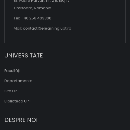
Bl. Vasile Parvan, nr. 2 B, Etaj IV
Timisoara, Romania
Tel: +40 256 403300
Mail:
contact@elearning.upt.ro
UNIVERSITATE
Facultăți
Departamente
Site UPT
Biblioteca UPT
DESPRE NOI