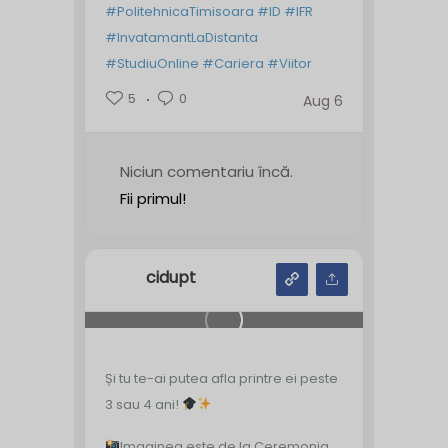
#PolitehnicaTimisoara
#ID
#IFR
#InvatamantLaDistanta
#StudiuOnline
#Cariera
#Viitor
5
0
Aug 6
Niciun comentariu încă.
Fii primul!
cidupt
Și tu te-ai putea afla printre ei peste
3 sau 4 ani!
Imaginea este de la Ceremonia