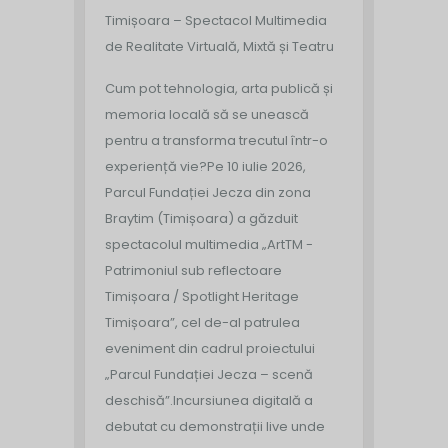
Timișoara – Spectacol Multimedia
de Realitate Virtuală, Mixtă și Teatru
Cum pot tehnologia, arta publică și
memoria locală să se unească
pentru a transforma trecutul într-o
experiență vie?
Pe 10 iulie 2026,
Parcul Fundației Jecza din zona
Braytim (Timișoara) a găzduit
spectacolul multimedia „ArtTM -
Patrimoniul sub reflectoare
Timișoara / Spotlight Heritage
Timișoara”, cel de-al patrulea
eveniment din cadrul proiectului
„Parcul Fundației Jecza – scenă
deschisă”.
Incursiunea digitală a
debutat cu demonstrații live unde