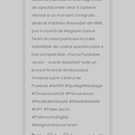
din spectacolele celor 5 cartiere
istorice și un moment coregrafic
dedicat martirilor Revoluției din 1989,
pus în scenă de Magnum Dance
Team.
Accesul publicului la toate
activitățile din cadrul spectacolului a
fost complet liber.
„Parcul Fundației
Jecza – scenă deschisă” este un
proiect finanțat de Municipiul
Timișoara prin Centrul de
Proiecte.
#ArtTM #SpotlightHeritage
#Timișoara2026 #ParculJecza
#RealitateVirtuală #RealitateMixtă
#UPT #PeterJecza
#PatrimoniuDigital
#MagnumDanceTeam