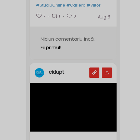
#StudiuOnline
#Cariera
#Viitor
7
1
0
Aug 6
Niciun comentariu încă.
Fii primul!
cidupt