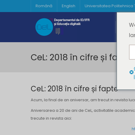
Română
English
Universitatea Politehnica
Acasă
We
Prima 
la
CeL: 2018 în cifre și fapte
CeL: 2018 în cifre și fapte
Acum, la final de an aniversar, am trecut in revista l
Aniversarea a 20 de ani de CeL, activitatile academice
trecute in revista aici:
ht