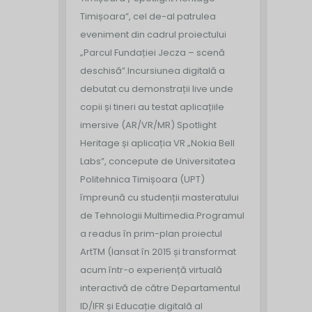
Timișoara”, cel de-al patrulea
eveniment din cadrul proiectului
„Parcul Fundației Jecza – scenă
deschisă”.
Incursiunea digitală a
debutat cu demonstrații live unde
copii și tineri au testat aplicațiile
imersive (AR/VR/MR) Spotlight
Heritage și aplicația VR „Nokia Bell
Labs”, concepute de Universitatea
Politehnica Timișoara (UPT)
împreună cu studenții masteratului
de Tehnologii Multimedia.
Programul
a readus în prim-plan proiectul
ArtTM (lansat în 2015 și transformat
acum într-o experiență virtuală
interactivă de către Departamentul
ID/IFR și Educație digitală al