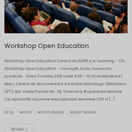
Workshop Open Education
Workshop Open Education Centrul de ID/IFR si e-Learning – CEL
Workshop Open Education – concepts, tools, resources,
practices Vineri 11 martie 2016 orele 11:00 – 15:00 Amfiteatrul K1,
etaj 1, Centrul de documentare si transfer tehnologic (Biblioteca
UPT), Bul. Vasile Parvan No. 2B, Timisoara #openeducationwk
Ce reprezintă resursele educationale deschise OER si […]
.
.
|
DE CEL
NOUTATI
NOUTATI EDUCATIE
NOUTATI INOVARE
DETALIU