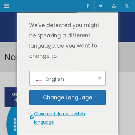
Meniul
We've detected you might
be speaking a different
language. Do you want to
Noutati
change to:
English
SEP
Change Language
14
Close and do not switch
language