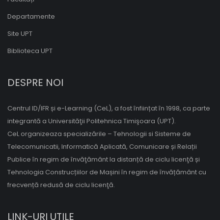
Departamente
Site UPT
Biblioteca UPT
DESPRE NOI
Centrul ID/IFR și e-Learning (CeL), a fost înființat în 1998, ca parte
integrantă a Universităţii Politehnica Timişoara (UPT).
CeL organizeaza specializările – Tehnologii si Sisteme de
Telecomunicatii, Informatică Aplicată, Comunicare și Relații
Publice în regim de învăţământ la distanță de ciclu licenţă și
Tehnologia Construcțiilor de Mașini în regim de învățământ cu
frecvență redusă de ciclu licenţă.
LINK-URI UTILE