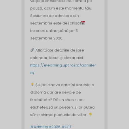
viața profesională sau familia pe
pauză, acum este momentul tău.
Sesiunea de admitere din
septembrie este deschisă!
Înscrieri online până pe 8
septembrie 2026.
Află toate detaliile despre
calendar, locuri și dosar aici:
https://elearning.upt.ro/ro/admiter
e/
Știi pe cineva care își dorește o
diplomă dar are nevoie de
flexibilitate? Dă un share sau
etichetează un prieten, s-ar putea
să-i schimbi planurile de viitor!
#Admitere2026
#UPT