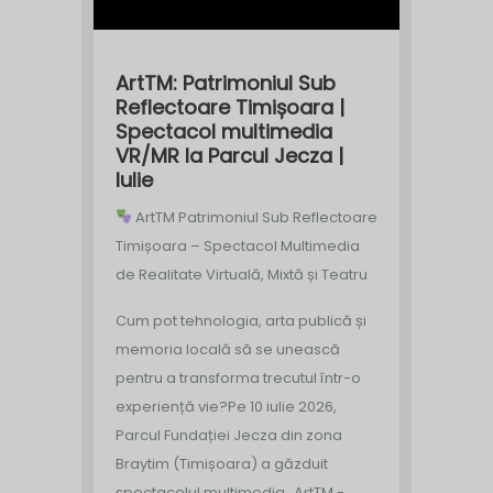
ArtTM: Patrimoniul Sub
Reflectoare Timișoara |
Spectacol multimedia
VR/MR la Parcul Jecza |
Iulie
ArtTM Patrimoniul Sub Reflectoare
Timișoara – Spectacol Multimedia
de Realitate Virtuală, Mixtă și Teatru
Cum pot tehnologia, arta publică și
memoria locală să se unească
pentru a transforma trecutul într-o
experiență vie?
Pe 10 iulie 2026,
Parcul Fundației Jecza din zona
Braytim (Timișoara) a găzduit
spectacolul multimedia „ArtTM -