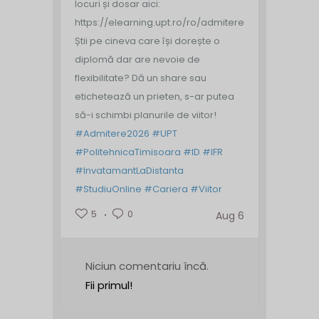
locuri și dosar aici:
https://elearning.upt.ro/ro/admitere/
Știi pe cineva care își dorește o
diplomă dar are nevoie de
flexibilitate? Dă un share sau
etichetează un prieten, s-ar putea
să-i schimbi planurile de viitor!
#Admitere2026
#UPT
#PolitehnicaTimisoara
#ID
#IFR
#InvatamantLaDistanta
#StudiuOnline
#Cariera
#Viitor
5
0
Aug 6
Niciun comentariu încă.
Fii primul!