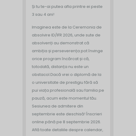
Și tu te-ai putea afla printre ei peste
3 sau 4 ani!
Imaginea este de la Ceremonia de
absolvire ID/IFR 2026, unde sute de
absolvenți au demonstrat că
ambiția și perseverența pot învinge
orice program încărcat și că,
totodată, distanța nu este un
obstacol.
Dacă vrei o diplomă de la
o universitate de prestigiu fără să
pui viața profesională sau familia pe
pauză, acum este momentul tău.
Sesiunea de admitere din
septembrie este deschisă!
Înscrieri
online până pe 8 septembrie 2026.
Află toate detaliile despre calendar,