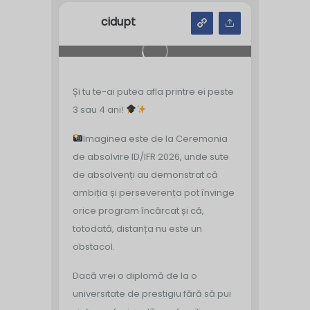
cidupt
Și tu te-ai putea afla printre ei peste
3 sau 4 ani!
Imaginea este de la Ceremonia
de absolvire ID/IFR 2026, unde sute
de absolvenți au demonstrat că
ambiția și perseverența pot învinge
orice program încărcat și că,
totodată, distanța nu este un
obstacol.
Dacă vrei o diplomă de la o
universitate de prestigiu fără să pui