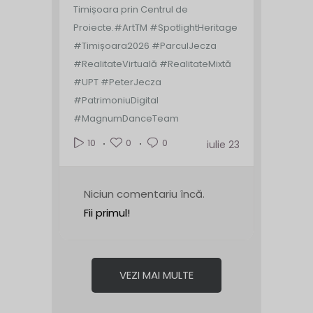
Timișoara prin Centrul de
Proiecte.
#ArtTM #SpotlightHeritage
#Timișoara2026 #ParculJecza
#RealitateVirtuală #RealitateMixtă
#UPT #PeterJecza
#PatrimoniuDigital
#MagnumDanceTeam
0
0
10
iulie 23
Niciun comentariu încă.
Fii primul!
VEZI MAI MULTE