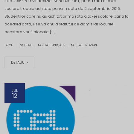
iulie 2016! Potrivit deciziei Senatului UPT, prima rata a taxei
scolare trebuie achitata pana in data de 2 septembrie 2016.
Studentilor care nu au achitat prima rata a taxei scolare pana la
aceasta data, li se va anula statutul de admis iar locurile
acestora vor fi alocate […]
.
.
|
DE CEL
NOUTATI
NOUTATI EDUCATIE
NOUTATI INOVARE
DETALIU
JUL
12