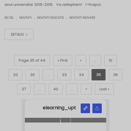
anul universitar 2015-2016. Va asteptam! >>Inapoi
.
.
|
DE CEL
NOUTATI
NOUTATI EDUCATIE
NOUTATI INOVARE
DETALIU
Page 35 of 44
« First
«
...
10
20
30
...
33
34
35
36
»
37
...
40
...
Last »
elearning_upt