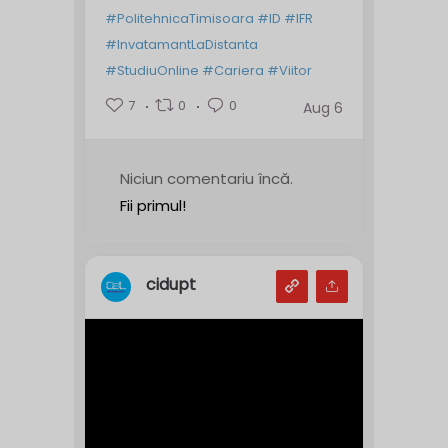
#PolitehnicaTimisoara
#ID
#IFR
#InvatamantLaDistanta
#StudiuOnline
#Cariera
#Viitor
7
0
0
Aug 6
Niciun comentariu încă.
Fii primul!
cidupt