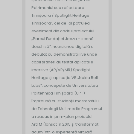
Patrimoniul sub reflectoare
Timișoara / Spotlight Heritage
Timișoara”, cel de-al patrulea
eveniment din cadrul proiectului
„Parcul Fundației Jecza – scenă
deschisă”.
Incursiunea digitală a
debutat cu demonstrații live unde
copii și tineri au testat aplicațiile
imersive (AR/VR/MR) Spotlight
Heritage și aplicația VR „Nokia Bell
Labs”, concepute de Universitatea
Politehnica Timișoara (UPT)
împreună cu studenții masteratului
de Tehnologii Multimedia.
Programul
a readus în prim-plan proiectul
ArtTM (lansat în 2015 și transformat
acum într-o experiență virtuală