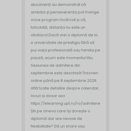
absolvenți au demonstrat că
ambiția și perseverența pot învinge
orice program încărcat și că,
totodată, distanța nu este un
obstacol.
Dacă vrei o diplomă de la
o universitate de prestigiu fără să
pui viața profesională sau familia pe
pauză, acum este momentul tău.
Sesiunea de admitere din
septembrie este deschisă!
Înscrieri
online până pe 8 septembrie 2026.
Află toate detaliile despre calendar,
locuri și dosar aici:
https://elearning.upt.ro/ro/admitere/
Știi pe cineva care își dorește o
diplomă dar are nevoie de
flexibilitate? Dă un share sau