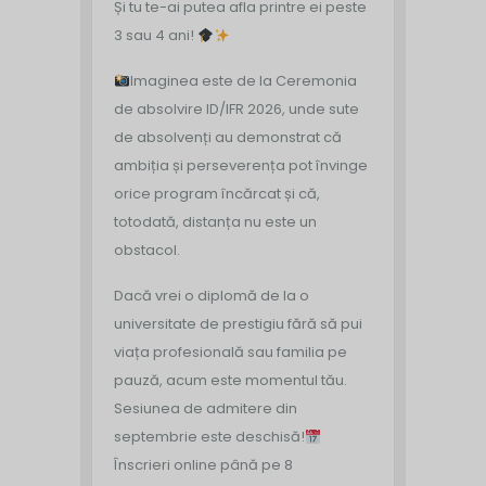
Și tu te-ai putea afla printre ei peste
3 sau 4 ani!
Imaginea este de la Ceremonia
de absolvire ID/IFR 2026, unde sute
de absolvenți au demonstrat că
ambiția și perseverența pot învinge
orice program încărcat și că,
totodată, distanța nu este un
obstacol.
Dacă vrei o diplomă de la o
universitate de prestigiu fără să pui
viața profesională sau familia pe
pauză, acum este momentul tău.
Sesiunea de admitere din
septembrie este deschisă!
Înscrieri online până pe 8