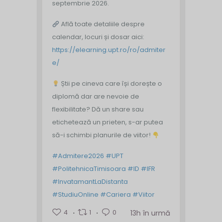
septembrie 2026.
Află toate detaliile despre
calendar, locuri și dosar aici:
https://elearning.upt.ro/ro/admiter
e/
Știi pe cineva care își dorește o
diplomă dar are nevoie de
flexibilitate? Dă un share sau
etichetează un prieten, s-ar putea
să-i schimbi planurile de viitor!
#Admitere2026
#UPT
#PolitehnicaTimisoara
#ID
#IFR
#InvatamantLaDistanta
#StudiuOnline
#Cariera
#Viitor
4
1
0
13h în urmă