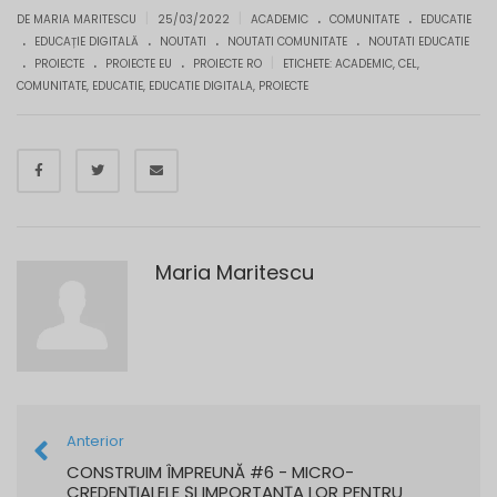
.
.
|
|
DE MARIA MARITESCU
25/03/2022
ACADEMIC
COMUNITATE
EDUCATIE
.
.
.
.
EDUCAȚIE DIGITALĂ
NOUTATI
NOUTATI COMUNITATE
NOUTATI EDUCATIE
.
.
.
|
PROIECTE
PROIECTE EU
PROIECTE RO
ETICHETE:
ACADEMIC
,
CEL
,
COMUNITATE
,
EDUCATIE
,
EDUCATIE DIGITALA
,
PROIECTE
Maria Maritescu
Anterior
CONSTRUIM ÎMPREUNĂ #6 - MICRO-
CREDENȚIALELE ȘI IMPORTANȚA LOR PENTRU