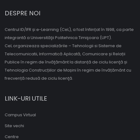
DESPRE NOI
Centrul ID/IFR și e-Learning (CeL), a fost înființat în 1998, ca parte
integrantă a Universităţii Politehnica Timişoara (UPT).
CeL organizeaza specializările – Tehnologii si Sisteme de
Telecomunicatii, Informatică Aplicată, Comunicare și Relații
Publice în regim de învăţământ la distanță de ciclu licenţă și
Tehnologia Construcțiilor de Mașini în regim de învățământ cu
frecvență redusă de ciclu licenţă.
LINK-URI UTILE
Campus Virtual
Site vechi
Centre