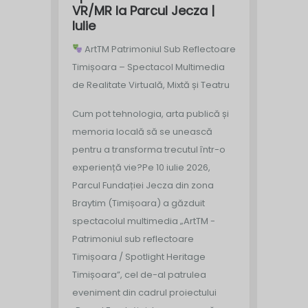
VR/MR la Parcul Jecza |
Iulie
ArtTM Patrimoniul Sub Reflectoare
Timișoara – Spectacol Multimedia
de Realitate Virtuală, Mixtă și Teatru
Cum pot tehnologia, arta publică și
memoria locală să se unească
pentru a transforma trecutul într-o
experiență vie?
Pe 10 iulie 2026,
Parcul Fundației Jecza din zona
Braytim (Timișoara) a găzduit
spectacolul multimedia „ArtTM -
Patrimoniul sub reflectoare
Timișoara / Spotlight Heritage
Timișoara”, cel de-al patrulea
eveniment din cadrul proiectului