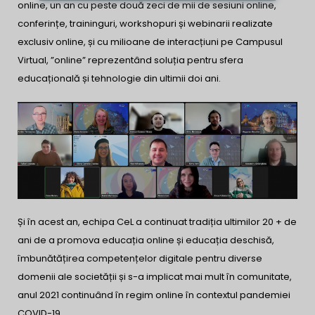
online, un an cu peste două zeci
de mii de sesiuni online,
conferințe, traininguri, workshopuri și webinarii realizate
exclusiv online, și cu milioane de interacțiuni pe Campusul
Virtual, ”
online” reprezentând soluția
pentru sfera
educațională și tehnologie din ultimii doi ani.
Și în acest an, echipa CeL a continuat tradiția ultimilor 20 + de
ani de a promova educația online și educația deschisă,
îmbunătățirea competențelor digitale pentru diverse
domenii ale societății și s-a implicat mai mult în comunitate,
anul 2021 continuând în regim online în contextul pandemiei
COVID-19.