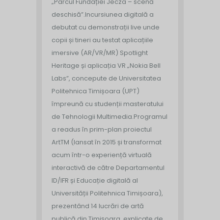
„Parcul Fundației Jecza – scenă
deschisă”.
Incursiunea digitală a
debutat cu demonstrații live unde
copii și tineri au testat aplicațiile
imersive (AR/VR/MR) Spotlight
Heritage și aplicația VR „Nokia Bell
Labs”, concepute de Universitatea
Politehnica Timișoara (UPT)
împreună cu studenții masteratului
de Tehnologii Multimedia.
Programul
a readus în prim-plan proiectul
ArtTM (lansat în 2015 și transformat
acum într-o experiență virtuală
interactivă de către Departamentul
ID/IFR și Educație digitală al
Universității Politehnica Timișoara),
prezentând 14 lucrări de artă
publică din Timișoara, explicate de