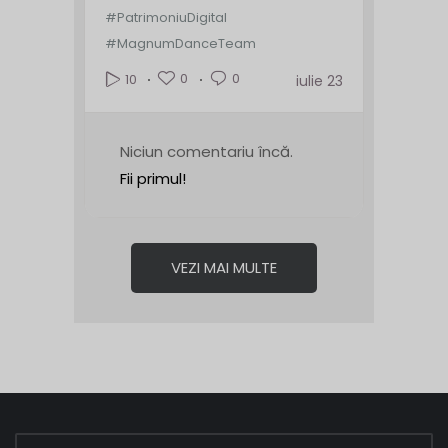
#PatrimoniuDigital
#MagnumDanceTeam
0
0
10
iulie 23
Niciun comentariu încă.
Fii primul!
VEZI MAI MULTE