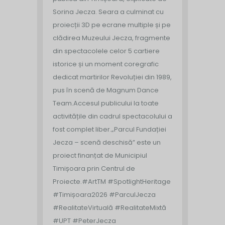
Sorina Jecza. Seara a culminat cu
proiecții 3D pe ecrane multiple și pe
clădirea Muzeului Jecza, fragmente
din spectacolele celor 5 cartiere
istorice și un moment coregrafic
dedicat martirilor Revoluției din 1989,
pus în scenă de Magnum Dance
Team.
Accesul publicului la toate
activitățile din cadrul spectacolului a
fost complet liber.
„Parcul Fundației
Jecza – scenă deschisă” este un
proiect finanțat de Municipiul
Timișoara prin Centrul de
Proiecte.
#ArtTM #SpotlightHeritage
#Timișoara2026 #ParculJecza
#RealitateVirtuală #RealitateMixtă
#UPT #PeterJecza