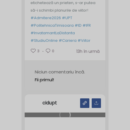
etichetează un prieten, s-ar putea
să-i schimbi planurile de viitor!
#Admitere2026
#UPT
#PolitehnicaTimisoara
#ID
#IFR
#InvatamantLaDistanta
#StudiuOnline
#Cariera
#Viitor
3
0
13h în urmă
Niciun comentariu încă.
Fii primul!
cidupt