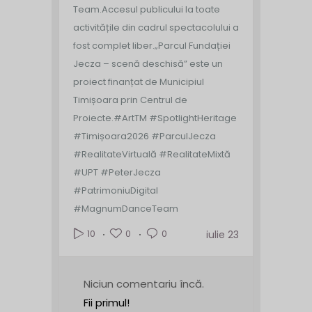
Team.
Accesul publicului la toate
activitățile din cadrul spectacolului a
fost complet liber.
„Parcul Fundației
Jecza – scenă deschisă” este un
proiect finanțat de Municipiul
Timișoara prin Centrul de
Proiecte.
#ArtTM #SpotlightHeritage
#Timișoara2026 #ParculJecza
#RealitateVirtuală #RealitateMixtă
#UPT #PeterJecza
#PatrimoniuDigital
#MagnumDanceTeam
0
0
10
iulie 23
Niciun comentariu încă.
Fii primul!