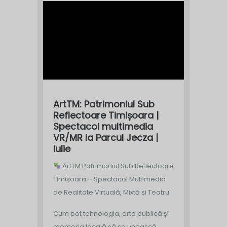
ArtTM: Patrimoniul Sub
Reflectoare Timișoara |
Spectacol multimedia
VR/MR la Parcul Jecza |
Iulie
ArtTM Patrimoniul Sub Reflectoare
Timișoara – Spectacol Multimedia
de Realitate Virtuală, Mixtă și Teatru
Cum pot tehnologia, arta publică și
memoria locală să se unească