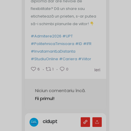
diplomă dar are nevoie de
flexibilitate? Dă un share sau
etichetează un prieten, s-ar putea
să-i schimbi planurile de viitor!
#Admitere2026
#UPT
#PolitehnicaTimisoara
#ID
#IFR
#InvatamantLaDistanta
#StudiuOnline
#Cariera
#Viitor
6
1
0
Ieri
Niciun comentariu încă.
Fii primul!
cidupt