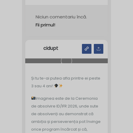
Niciun comentariu încă.
Fii primul!
cidupt
Și tu te-ai putea afla printre ei peste
3 sau 4 ani!
Imaginea este de la Ceremonia
de absolvire ID/IFR 2026, unde sute
de absolvenți au demonstrat că
ambiția și perseverența pot învinge
orice program încărcat și că,