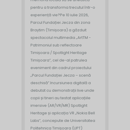
pentru a transforma trecutul într-o
experiență vie?
Pe 10 iulie 2026,
Parcul Fundației Jecza din zona
Braytim (Timișoara) a găzduit
spectacolul multimedia „ArtTM -
Patrimoniul sub reflectoare
Timișoara / Spotlight Heritage
Timișoara”, cel de-al patrulea
eveniment din cadrul proiectului
„Parcul Fundației Jecza – scenă
deschisă”.
Incursiunea digitală a
debutat cu demonstrații live unde
copii și tineri au testat aplicațiile
imersive (AR/VR/MR) Spotlight
Heritage și aplicația VR „Nokia Bell
Labs”, concepute de Universitatea
Politehnica Timișoara (UPT)