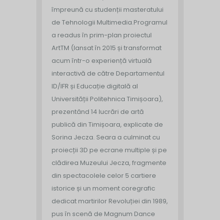
împreună cu studenții masteratului
de Tehnologii Multimedia.
Programul
a readus în prim-plan proiectul
ArtTM (lansat în 2015 și transformat
acum într-o experiență virtuală
interactivă de către Departamentul
ID/IFR și Educație digitală al
Universității Politehnica Timișoara),
prezentând 14 lucrări de artă
publică din Timișoara, explicate de
Sorina Jecza. Seara a culminat cu
proiecții 3D pe ecrane multiple și pe
clădirea Muzeului Jecza, fragmente
din spectacolele celor 5 cartiere
istorice și un moment coregrafic
dedicat martirilor Revoluției din 1989,
pus în scenă de Magnum Dance