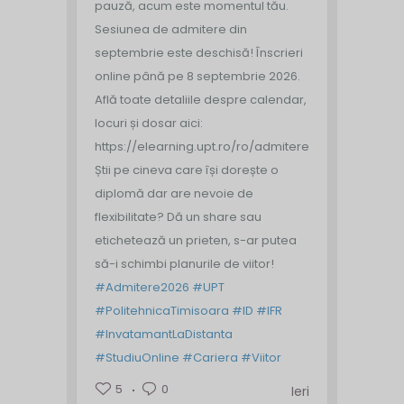
pauză, acum este momentul tău.
Sesiunea de admitere din
septembrie este deschisă!
Înscrieri
online până pe 8 septembrie 2026.
Află toate detaliile despre calendar,
locuri și dosar aici:
https://elearning.upt.ro/ro/admitere/
Știi pe cineva care își dorește o
diplomă dar are nevoie de
flexibilitate? Dă un share sau
etichetează un prieten, s-ar putea
să-i schimbi planurile de viitor!
#Admitere2026
#UPT
#PolitehnicaTimisoara
#ID
#IFR
#InvatamantLaDistanta
#StudiuOnline
#Cariera
#Viitor
5
0
Ieri