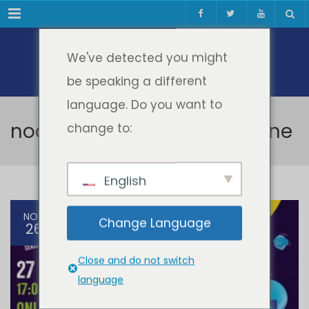
Meniul
We've detected you might
be speaking a different
language. Do you want to
noaptea cercetatorilor online
change to:
English
NOV
Change Language
26
Close and do not switch
language