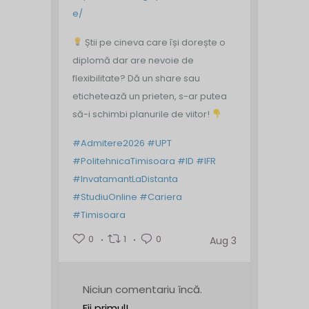
e/
Știi pe cineva care își dorește o
diplomă dar are nevoie de
flexibilitate? Dă un share sau
etichetează un prieten, s-ar putea
să-i schimbi planurile de viitor!
#Admitere2026
#UPT
#PolitehnicaTimisoara
#ID
#IFR
#InvatamantLaDistanta
#StudiuOnline
#Cariera
#Timisoara
0
1
0
Aug 3
Niciun comentariu încă.
Fii primul!