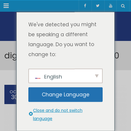
Meniul
We've detected you might
be speaking a different
language. Do you want to
digiculture culture forum 2.0
change to:
English
OCT
Change Language
30
Close and do not switch
language