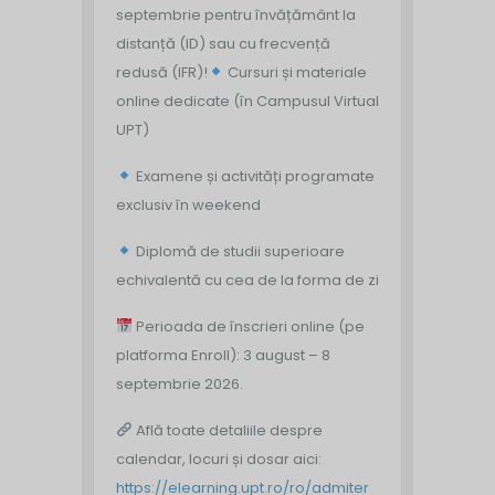
septembrie pentru învățământ la
distanță (ID) sau cu frecvență
redusă (IFR)!
Cursuri și materiale
online dedicate (în Campusul Virtual
UPT)
Examene și activități programate
exclusiv în weekend
Diplomă de studii superioare
echivalentă cu cea de la forma de zi
Perioada de înscrieri online (pe
platforma Enroll): 3 august – 8
septembrie 2026.
Află toate detaliile despre
calendar, locuri și dosar aici:
https://elearning.upt.ro/ro/admiter