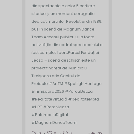
din spectacolele celor 5 cartiere
istorice și un moment coregrafic
dedicat martirilor Revoluției din 1989,
pus în scenă de Magnum Dance
Team.
Accesul publicului la toate
activitățile din cadrul spectacolului a
fost complet liber.
„Parcul Fundației
Jecza – scenă deschisă” este un
proiect finanțat de Municipiul
Timișoara prin Centrul de
Proiecte.
#ArtTM #SpotlightHeritage
#Timișoara2026 #ParculJecza
#RealitateVirtuală #RealitateMixtă
#UPT #PeterJecza
#PatrimoniuDigital
#MagnumDanceTeam
0
0
10
iulie 23