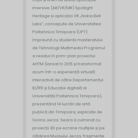
imersive (AR/VR/MR) Spotlight
Heritage și aplicația VR „Nokia Bell
Labs”, concepute de Universitatea
Politehnica Timișoara (UPT)
împreună cu studenții masteratului
de Tehnologii Multimedia.
Programul
a readus în prim-plan proiectul
ArtTM (lansat în 2015 și transformat
acum într-o experiență virtuală
interactivă de către Departamentul
ID/IFR și Educație digitală al
Universității Politehnica Timișoara),
prezentând 14 lucrări de artă
publică din Timișoara, explicate de
Sorina Jecza. Seara a culminat cu
proiecții 3D pe ecrane multiple și pe
clădirea Muzeului Jecza, fragmente