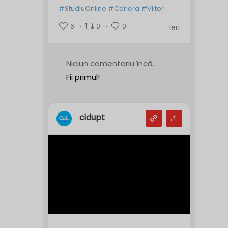
#StudiuOnline
#Cariera
#Viitor
6
0
0
Ieri
Niciun comentariu încă.
Fii primul!
cidupt