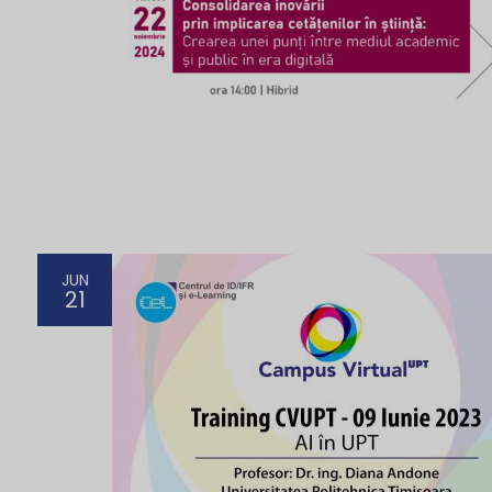
JUN
21