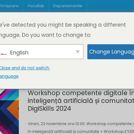
 Timișoara
Facultati
Departamente
Despre DeL
Educație
Educație
've detected you might be speaking a different
pagină
Cine suntem
Oferta de cursuri
Digitaliz
nguage. Do you want to change to:
Change Langua
English
Close and do not switch
language
Workshop competente digitale î
inteligență artificială și comunita
DigiSkills 2024
Vineri, 22 noiembrie ora 12:00. Workshop competente d
în inteligență artificială și comunitate + Workshop E³UD