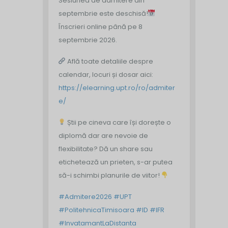
Sesiunea de admitere din
septembrie este deschisă!
Înscrieri online până pe 8
septembrie 2026.
Află toate detaliile despre
calendar, locuri și dosar aici:
https://elearning.upt.ro/ro/admiter
e/
Știi pe cineva care își dorește o
diplomă dar are nevoie de
flexibilitate? Dă un share sau
etichetează un prieten, s-ar putea
să-i schimbi planurile de viitor!
#Admitere2026
#UPT
#PolitehnicaTimisoara
#ID
#IFR
#InvatamantLaDistanta