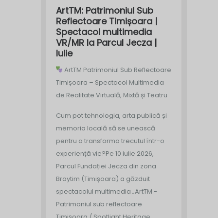
ArtTM: Patrimoniul Sub
Reflectoare Timișoara |
Spectacol multimedia
VR/MR la Parcul Jecza |
Iulie
ArtTM Patrimoniul Sub Reflectoare
Timișoara – Spectacol Multimedia
de Realitate Virtuală, Mixtă și Teatru
Cum pot tehnologia, arta publică și
memoria locală să se unească
pentru a transforma trecutul într-o
experiență vie?
Pe 10 iulie 2026,
Parcul Fundației Jecza din zona
Braytim (Timișoara) a găzduit
spectacolul multimedia „ArtTM -
Patrimoniul sub reflectoare
Timișoara / Spotlight Heritage