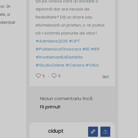
Știi pe cineva care își dorește o
or. Dr.
diplomă dar are nevoie de
eb, a
flexibilitate? Dă un share sau
idențiat
etichetează un prieten, s-ar putea
să-i schimbi planurile de viitor!
#Admitere2026
#UPT
#PolitehnicaTimisoara
#ID
#IFR
#InvatamantLaDistanta
#StudiuOnline
#Cariera
#Viitor
5
0
Ieri
Niciun comentariu încă.
Fii primul!
cidupt