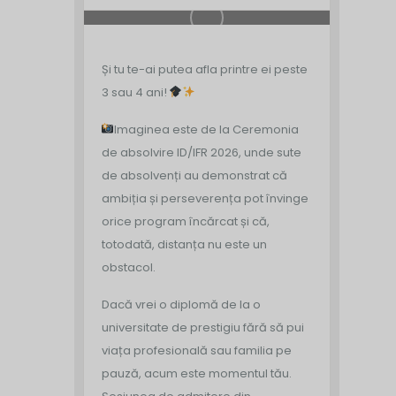
Și tu te-ai putea afla printre ei peste
3 sau 4 ani!
Imaginea este de la Ceremonia
de absolvire ID/IFR 2026, unde sute
de absolvenți au demonstrat că
ambiția și perseverența pot învinge
orice program încărcat și că,
totodată, distanța nu este un
obstacol.
Dacă vrei o diplomă de la o
universitate de prestigiu fără să pui
viața profesională sau familia pe
pauză, acum este momentul tău.