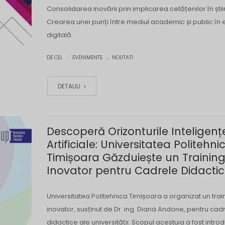
Consolidarea inovării prin implicarea cetățenilor în știi
Crearea unei punți între mediul academic și public în 
digitală
.
|
DE CEL
EVENIMENTE
NOUTATI
DETALIU
Descoperă Orizonturile Inteligenț
Artificiale: Universitatea Politehni
Timișoara Găzduiește un Trainin
Inovator pentru Cadrele Didacti
Universitatea Politehnica Timișoara a organizat un trai
inovator, susținut de Dr. ing. Diana Andone, pentru cad
didactice ale universității. Scopul acestuia a fost intr