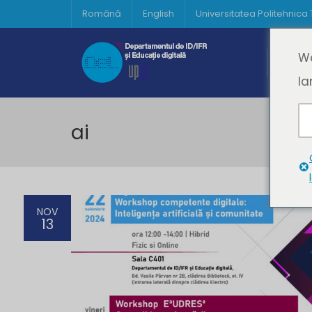
Română
English
Universitatea Politehnica
Acasă
We
Prima 
la
ai
NOV
13