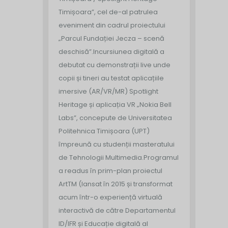
Timișoara”, cel de-al patrulea
eveniment din cadrul proiectului
„Parcul Fundației Jecza – scenă
deschisă”.
Incursiunea digitală a
debutat cu demonstrații live unde
copii și tineri au testat aplicațiile
imersive (AR/VR/MR) Spotlight
Heritage și aplicația VR „Nokia Bell
Labs”, concepute de Universitatea
Politehnica Timișoara (UPT)
împreună cu studenții masteratului
de Tehnologii Multimedia.
Programul
a readus în prim-plan proiectul
ArtTM (lansat în 2015 și transformat
acum într-o experiență virtuală
interactivă de către Departamentul
ID/IFR și Educație digitală al