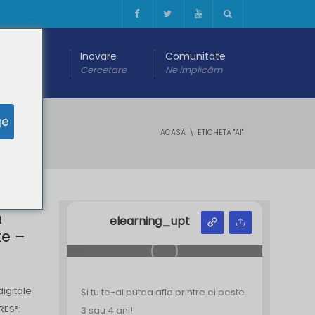
 digitală
Inovare
Comunitate
are
Cercetare
Ne implicăm
ge
ACASĂ
ETICHETĂ "AI"
n
elearning_upt
te –
igitale
Și tu te-ai putea afla printre ei peste
RES²:
3 sau 4 ani!