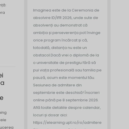
nță:
Imaginea este de la Ceremonia de
era
absolvire ID/IFR 2026, unde sute de
absolvenți au demonstrat că
ambiția și perseverența pot învinge
orice program încărcat și că,
totodată, distanța nu este un
obstacol.
Dacă vrei o diplomă de la
o universitate de prestigiu fără să
pui viața profesională sau familia pe
ei
pauză, acum este momentul tău.
ca
Sesiunea de admitere din
g
septembrie este deschisă!
Înscrieri
ce
online până pe 8 septembrie 2026.
Află toate detaliile despre calendar,
ning
locuri și dosar aici:
rele
https://elearning.upt.ro/ro/admitere/
oducerea