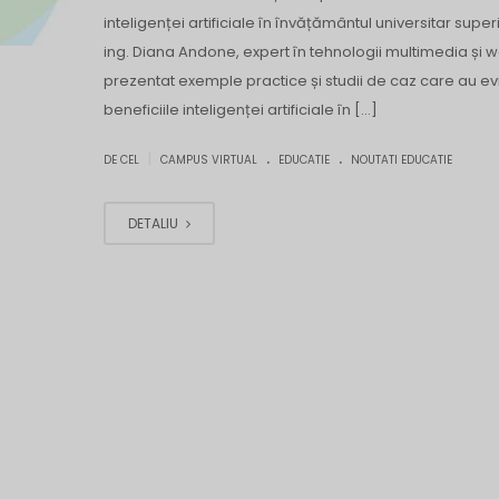
inteligenței artificiale în învățământul universitar superi
ing. Diana Andone, expert în tehnologii multimedia și w
prezentat exemple practice și studii de caz care au ev
beneficiile inteligenței artificiale în […]
.
.
|
DE CEL
CAMPUS VIRTUAL
EDUCATIE
NOUTATI EDUCATIE
DETALIU