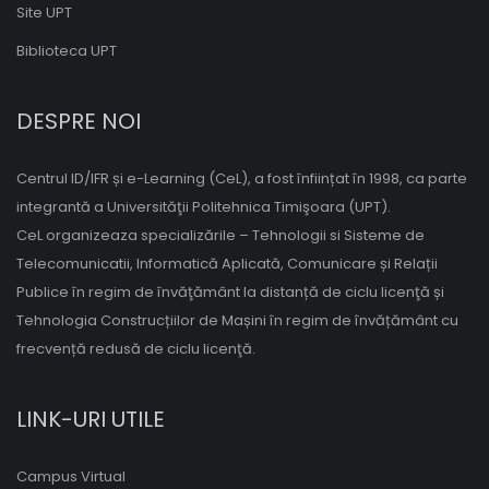
Site UPT
Biblioteca UPT
DESPRE NOI
Centrul ID/IFR și e-Learning (CeL), a fost înființat în 1998, ca parte
integrantă a Universităţii Politehnica Timişoara (UPT).
CeL organizeaza specializările – Tehnologii si Sisteme de
Telecomunicatii, Informatică Aplicată, Comunicare și Relații
Publice în regim de învăţământ la distanță de ciclu licenţă și
Tehnologia Construcțiilor de Mașini în regim de învățământ cu
frecvență redusă de ciclu licenţă.
LINK-URI UTILE
Campus Virtual