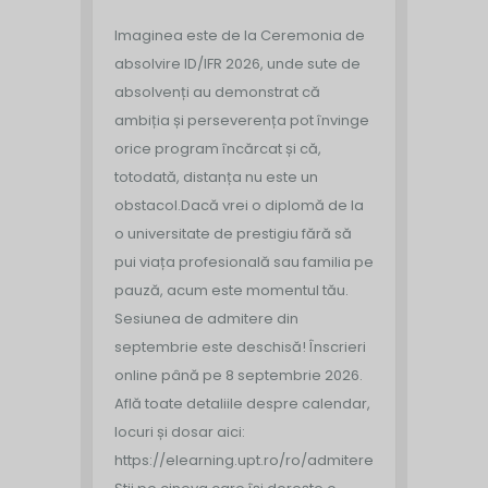
Imaginea este de la Ceremonia de
absolvire ID/IFR 2026, unde sute de
absolvenți au demonstrat că
ambiția și perseverența pot învinge
orice program încărcat și că,
totodată, distanța nu este un
obstacol.
Dacă vrei o diplomă de la
o universitate de prestigiu fără să
pui viața profesională sau familia pe
pauză, acum este momentul tău.
Sesiunea de admitere din
septembrie este deschisă!
Înscrieri
online până pe 8 septembrie 2026.
Află toate detaliile despre calendar,
locuri și dosar aici:
https://elearning.upt.ro/ro/admitere/