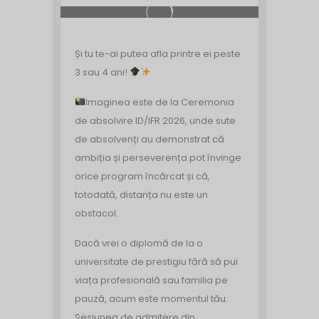
Și tu te-ai putea afla printre ei peste
3 sau 4 ani!
Imaginea este de la Ceremonia
de absolvire ID/IFR 2026, unde sute
de absolvenți au demonstrat că
ambiția și perseverența pot învinge
orice program încărcat și că,
totodată, distanța nu este un
obstacol.
Dacă vrei o diplomă de la o
universitate de prestigiu fără să pui
viața profesională sau familia pe
pauză, acum este momentul tău.
Sesiunea de admitere din