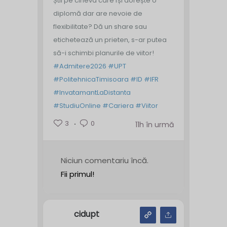
Știi pe cineva care își dorește o
diplomă dar are nevoie de
flexibilitate? Dă un share sau
etichetează un prieten, s-ar putea
să-i schimbi planurile de viitor!
#Admitere2026
#UPT
#PolitehnicaTimisoara
#ID
#IFR
#InvatamantLaDistanta
#StudiuOnline
#Cariera
#Viitor
3
0
11h în urmă
Niciun comentariu încă.
Fii primul!
cidupt