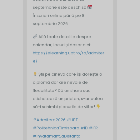
septembrie este deschisă!
Înscrieri online până pe 8
septembrie 2026.
Află toate detaliile despre
calendar, locuri și dosar aici:
https://elearning.upt.ro/ro/admiter
e/
Știi pe cineva care își dorește o
diplomă dar are nevoie de
flexibilitate? Dă un share sau
etichetează un prieten, s-ar putea
să-i schimbi planurile de viitor!
#Admitere2026
#UPT
#PolitehnicaTimisoara
#ID
#IFR
#InvatamantLaDistanta