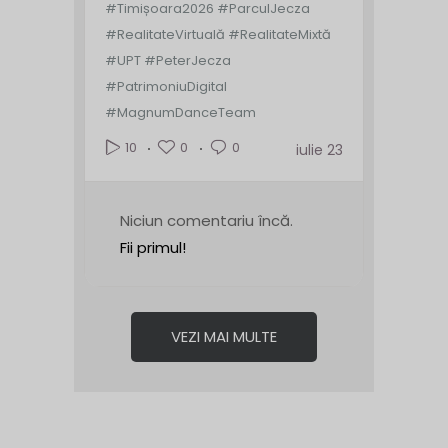
#Timișoara2026 #ParculJecza
#RealitateVirtuală #RealitateMixtă
#UPT #PeterJecza
#PatrimoniuDigital
#MagnumDanceTeam
0
0
10
iulie 23
Niciun comentariu încă.
Fii primul!
VEZI MAI MULTE