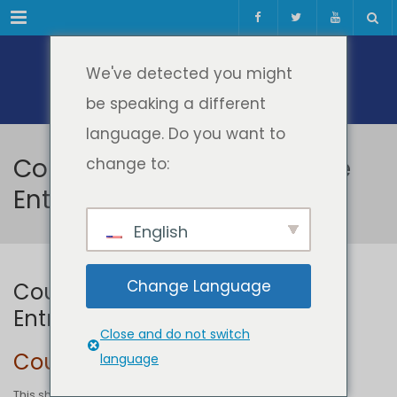
Meniul
We've detected you might
be speaking a different
language. Do you want to
Course Curricula - Creative
change to:
Entrepreneurship training
English
Change Language
Course Curricula – Creative
Entrepreneurship training
Close and do not switch
Course Curricula
language
This short training course, by the Politehnica University of