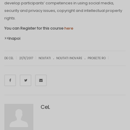
develop participants’ competences in using social media,
security and privacy issues, copyright and intellectual property
rights.
You can Register for this course
here
>>Inapoi
.
.
|
|
|
DE CEL
21/11/2017
NOUTATI
NOUTATI INOVARE
PROIECTE RO
CeL