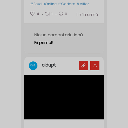
#StudiuOnline
#Cariera
#Viitor
4
1
0
11h în urmă
Niciun comentariu încă.
Fii primul!
cidupt