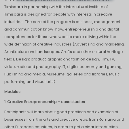
Timisoara in partnership with the Intercultural Institute of
Timisoara is designed for people with interests in creative
industries. The core of the program is business, management
and communication know-how, entrepreneurship and digital
competences for those who want to make a living within the
wide definition of creative industries (Advertising and marketing,
Architecture and landscapes, Crafts and other cultural heritage
fields, Design: product, graphic and fashion design, Film, TV,
video, radio and photography, IT, digital economy and gaming,
Publishing and media, Museums, galleries and libraries, Music,
performing and visual arts).
Modules
:
1. Creative Entrepreneurship – case studies
Participants will learn about good practices and examples of
businesses from the arts and creative areas, from Romania and
other European countries, in order to get a clear introduction