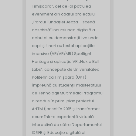
Timișoara”, cel de-al patrulea
eveniment din cadrul proiectului
„Parcul Fundației Jecza – scenă
deschisă”.
Incursiunea digitală a
debutat cu demonstrații live unde
copii și tineri au testat aplicațiile
imersive (AR/VR/MR) Spotlight
Heritage și aplicația VR „Nokia Bell
Labs”, concepute de Universitatea
Politehnica Timișoara (UPT)
împreună cu studenții masteratului
de Tehnologii Multimedia.
Programul
a readus în prim-plan proiectul
ArtTM (lansat în 2015 și transformat
acum într-o experiență virtuală
interactivă de către Departamentul
ID/IFR și Educație digitală al