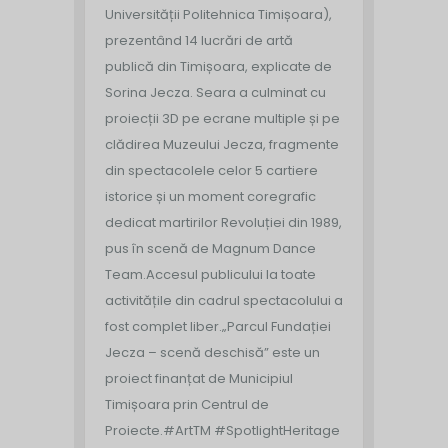
Universității Politehnica Timișoara),
prezentând 14 lucrări de artă
publică din Timișoara, explicate de
Sorina Jecza. Seara a culminat cu
proiecții 3D pe ecrane multiple și pe
clădirea Muzeului Jecza, fragmente
din spectacolele celor 5 cartiere
istorice și un moment coregrafic
dedicat martirilor Revoluției din 1989,
pus în scenă de Magnum Dance
Team.
Accesul publicului la toate
activitățile din cadrul spectacolului a
fost complet liber.
„Parcul Fundației
Jecza – scenă deschisă” este un
proiect finanțat de Municipiul
Timișoara prin Centrul de
Proiecte.
#ArtTM #SpotlightHeritage