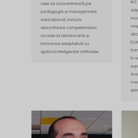
RO:
sale se concentrează pe
adj
pedagogie și management
ino
educațional, inclusiv
res
dezvoltarea competențelor
abo
sociale la adolescenți și
EUA
formarea adaptativă cu
tra
ajutorul inteligenței artificiale.
În 
sup
Aso
mem
știi