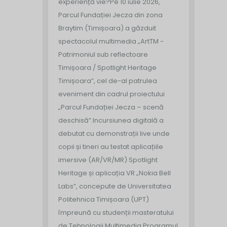
experiență vie?
Pe 10 iulie 2026,
Parcul Fundației Jecza din zona
Braytim (Timișoara) a găzduit
spectacolul multimedia „ArtTM -
Patrimoniul sub reflectoare
Timișoara / Spotlight Heritage
Timișoara”, cel de-al patrulea
eveniment din cadrul proiectului
„Parcul Fundației Jecza – scenă
deschisă”.
Incursiunea digitală a
debutat cu demonstrații live unde
copii și tineri au testat aplicațiile
imersive (AR/VR/MR) Spotlight
Heritage și aplicația VR „Nokia Bell
Labs”, concepute de Universitatea
Politehnica Timișoara (UPT)
împreună cu studenții masteratului
de Tehnologii Multimedia.
Programul