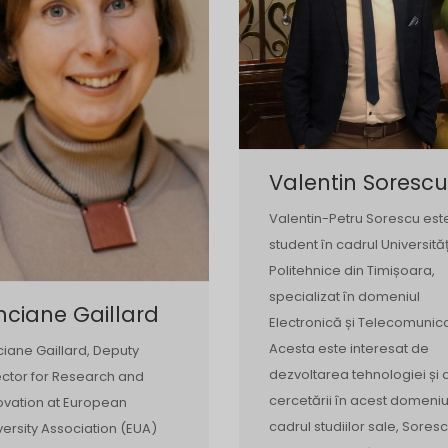
Valentin Sorescu
Valentin-Petru Sorescu est
student în cadrul Universităț
Politehnice din Timișoara,
specializat în domeniul
nciane Gaillard
Electronică și Telecomunicaț
Acesta este interesat de
ciane Gaillard, Deputy
dezvoltarea tehnologiei și 
ector for Research and
cercetării în acest domeniu.
ovation at European
cadrul studiilor sale, Sores
versity Association (EUA)