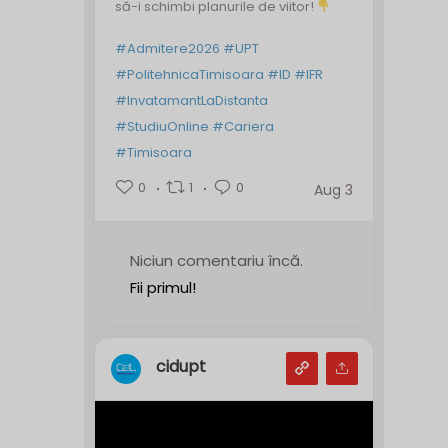
să-i schimbi planurile de viitor!
#Admitere2026
#UPT
#PolitehnicaTimisoara
#ID
#IFR
#InvatamantLaDistanta
#StudiuOnline
#Cariera
#Timisoara
0
1
0
Aug 3
Niciun comentariu încă.
Fii primul!
cidupt