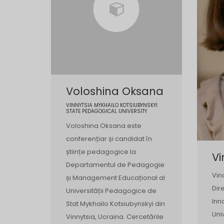
Voloshina Oksana
VINNYTSIA MYKHAILO KOTSIUBYNSKYI
STATE PEDAGOGICAL UNIVERSITY
Voloshina Oksana este
conferențiar și candidat în
științe pedagogice la
Vi
Departamentul de Pedagogie
Vin
și Management Educațional al
Dir
Universității Pedagogice de
Inn
Stat Mykhailo Kotsiubynskyi din
Uni
Vinnytsia, Ucraina. Cercetările