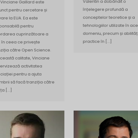
Valentin a dobândit o
 Vinciane Gaillard este
înțelegere profundă a
unct pentru cercetare și
conceptelor teoretice și a
vare la EUA. Ea este
tehnologiilor utilizate în ace
ponsabilă pentru
domeniu, precum și abilităț
rdarea cuprinzătoare a
practice în […]
 în ceea ce privește
nziția către Open Science.
această calitate, Vinciane
ervizează activitatea
ciației pentru a ajuta
brii să facă tranziția către
nța […]