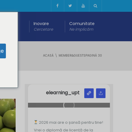
 digitală
Inovare
Comunitate
are
Cercetare
Ne implicăm
ge
ACASĂ
MEMBER&GUESTS
PAGINĂ 30
Y
Z
elearning_upt
2026 mai are o șansă pentru tine!
Vrei o diplomă de licență de la