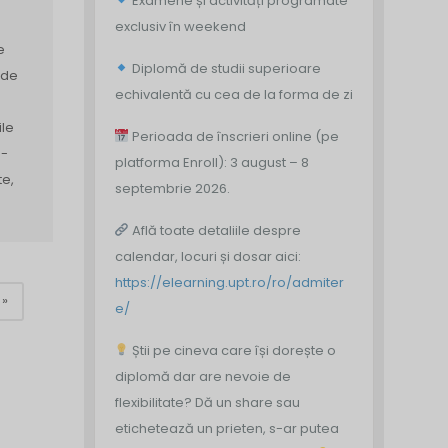
Examene și activități programate
exclusiv în weekend
e
Diplomă de studii superioare
 de
echivalentă cu cea de la forma de zi
ile
Perioada de înscrieri online (pe
e-
platforma Enroll): 3 august – 8
te,
septembrie 2026.
Află toate detaliile despre
calendar, locuri și dosar aici:
https://elearning.upt.ro/ro/admiter
»
e/
Știi pe cineva care își dorește o
diplomă dar are nevoie de
flexibilitate? Dă un share sau
etichetează un prieten, s-ar putea