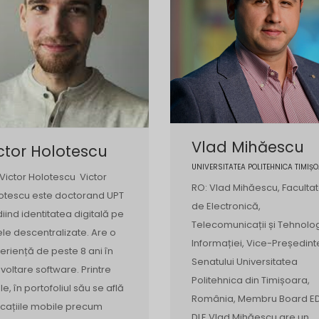
Vlad Mihăescu
ctor Holotescu
UNIVERSITATEA POLITEHNICA TIMIȘ
 Victor Holotescu Victor
RO: Vlad Mihăescu, Faculta
otescu este doctorand UPT
de Electronică,
diind identitatea digitală pe
Telecomunicații și Tehnolo
ele descentralizate. Are o
Informației, Vice-Președint
eriență de peste 8 ani în
Senatului Universitatea
voltare software. Printre
Politehnica din Timișoara,
le, în portofoliul său se află
România, Membru Board E
icațiile mobile precum
DLE Vlad Mihăescu are un