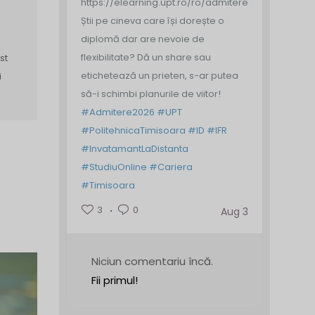
https://elearning.upt.ro/ro/admitere/
Știi pe cineva care își dorește o
diplomă dar are nevoie de
flexibilitate? Dă un share sau
st
etichetează un prieten, s-ar putea
i
să-i schimbi planurile de viitor!
#Admitere2026
#UPT
#PolitehnicaTimisoara
#ID
#IFR
#InvatamantLaDistanta
#StudiuOnline
#Cariera
#Timisoara
3
0
Aug 3
Niciun comentariu încă.
Fii primul!