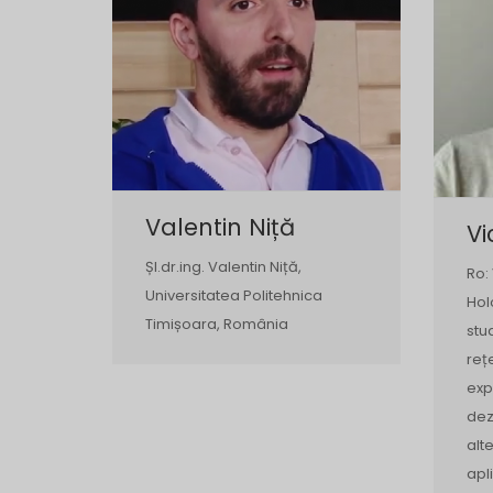
Valentin Niță
Vi
Șl.dr.ing. Valentin Niță,
Ro:
Universitatea Politehnica
Hol
Timișoara, România
stu
reț
exp
dez
alte
apl