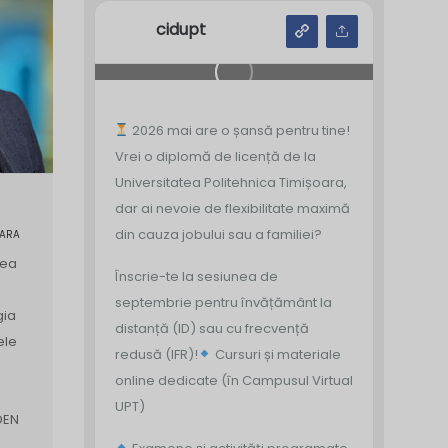
cidupt
2026 mai are o șansă pentru tine!
Vrei o diplomă de licență de la
Universitatea Politehnica Timișoara,
dar ai nevoie de flexibilitate maximă
din cauza jobului sau a familiei?
OARA
tea
Înscrie-te la sesiunea de
septembrie pentru învățământ la
gia
distanță (ID) sau cu frecvență
ele
redusă (IFR)!
Cursuri și materiale
online dedicate (în Campusul Virtual
UPT)
DEN