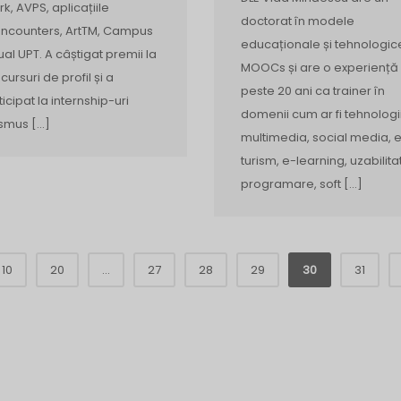
rk, AVPS, aplicațiile
doctorat în modele
Encounters, ArtTM, Campus
educaționale și tehnologic
tual UPT. A câștigat premii la
MOOCs și are o experiență
cursuri de profil și a
peste 20 ani ca trainer în
ticipat la internship-uri
domenii cum ar fi tehnologi
smus […]
multimedia, social media, 
turism, e-learning, uzabilita
programare, soft […]
10
20
...
27
28
29
30
31