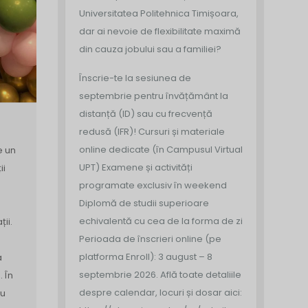
Universitatea Politehnica Timișoara,
dar ai nevoie de flexibilitate maximă
din cauza jobului sau a familiei?
Înscrie-te la sesiunea de
septembrie pentru învățământ la
distanță (ID) sau cu frecvență
redusă (IFR)!
Cursuri și materiale
online dedicate (în Campusul Virtual
e un
UPT)
Examene și activități
ii
programate exclusiv în weekend
Diplomă de studii superioare
echivalentă cu cea de la forma de zi
ii.
Perioada de înscrieri online (pe
platforma Enroll): 3 august – 8
a
septembrie 2026.
Află toate detaliile
 În
despre calendar, locuri și dosar aici:
cu