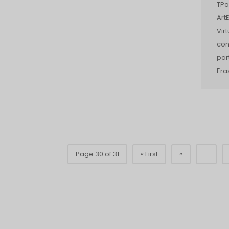
TPa
Art
Vir
con
par
Era
Page 30 of 31
« First
«
...