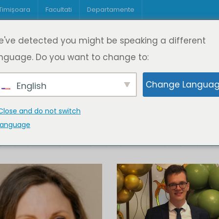
 Timișoara
Facultati
Departamente
Despre DeL
Educație
Educație
've detected you might be speaking a different
pagină
Cine suntem
Oferta de cursuri
Digitaliz
nguage. Do you want to change to:
Change Langua
English
Close and do not switch
language
K
L
M
N
O
P
Q
R
S
T
U
V
W
X