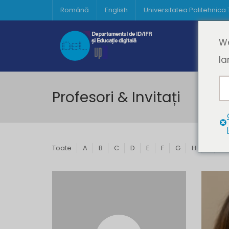
Română
English
Universitatea Politehnica
Acasă
We
Prima 
la
Profesori & Invitați
Toate
A
B
C
D
E
F
G
H
I
J