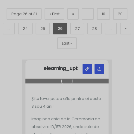
Page 26 of 31
« First
«
...
10
20
»
...
24
25
26
27
28
...
Last »
elearning_upt
Și tu te-ai putea afla printre ei peste
3 sau 4 ani!
Imaginea este de la Ceremonia de
absolvire ID/IFR 2026, unde sute de