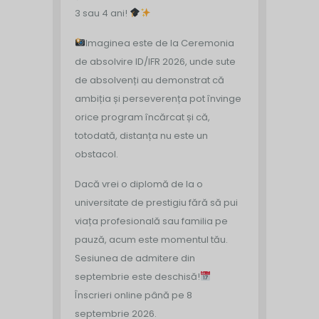
3 sau 4 ani!
Imaginea este de la Ceremonia
de absolvire ID/IFR 2026, unde sute
de absolvenți au demonstrat că
ambiția și perseverența pot învinge
orice program încărcat și că,
totodată, distanța nu este un
obstacol.
Dacă vrei o diplomă de la o
universitate de prestigiu fără să pui
viața profesională sau familia pe
pauză, acum este momentul tău.
Sesiunea de admitere din
septembrie este deschisă!
Înscrieri online până pe 8
septembrie 2026.