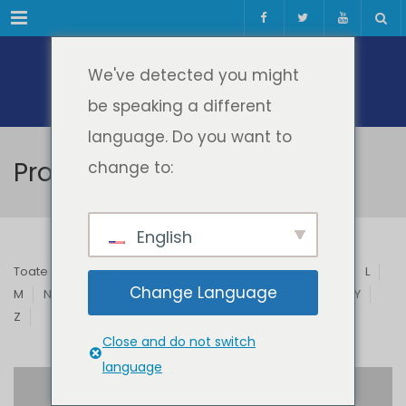
Meniul
We've detected you might
be speaking a different
language. Do you want to
Profesori & Invitați
change to:
English
Toate
A
B
C
D
E
F
G
H
I
J
K
L
Change Language
M
N
O
P
Q
R
S
T
U
V
W
X
Y
Z
Close and do not switch
language