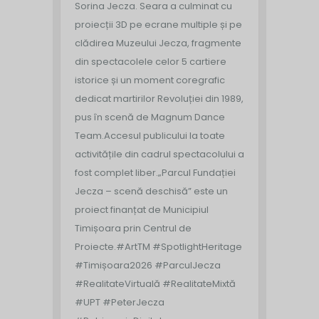
Sorina Jecza. Seara a culminat cu
proiecții 3D pe ecrane multiple și pe
clădirea Muzeului Jecza, fragmente
din spectacolele celor 5 cartiere
istorice și un moment coregrafic
dedicat martirilor Revoluției din 1989,
pus în scenă de Magnum Dance
Team.
Accesul publicului la toate
activitățile din cadrul spectacolului a
fost complet liber.
„Parcul Fundației
Jecza – scenă deschisă” este un
proiect finanțat de Municipiul
Timișoara prin Centrul de
Proiecte.
#ArtTM #SpotlightHeritage
#Timișoara2026 #ParculJecza
#RealitateVirtuală #RealitateMixtă
#UPT #PeterJecza