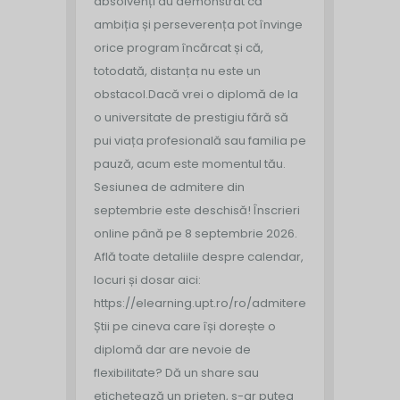
absolvenți au demonstrat că
ambiția și perseverența pot învinge
orice program încărcat și că,
totodată, distanța nu este un
obstacol.
Dacă vrei o diplomă de la
o universitate de prestigiu fără să
pui viața profesională sau familia pe
pauză, acum este momentul tău.
Sesiunea de admitere din
septembrie este deschisă!
Înscrieri
online până pe 8 septembrie 2026.
Află toate detaliile despre calendar,
locuri și dosar aici:
https://elearning.upt.ro/ro/admitere/
Știi pe cineva care își dorește o
diplomă dar are nevoie de
flexibilitate? Dă un share sau
etichetează un prieten, s-ar putea