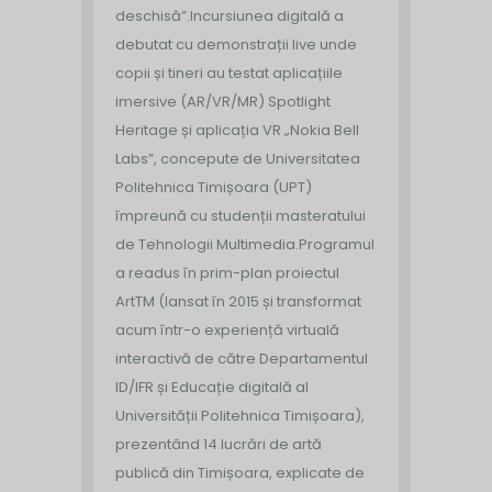
deschisă”.
Incursiunea digitală a
debutat cu demonstrații live unde
copii și tineri au testat aplicațiile
imersive (AR/VR/MR) Spotlight
Heritage și aplicația VR „Nokia Bell
Labs”, concepute de Universitatea
Politehnica Timișoara (UPT)
împreună cu studenții masteratului
de Tehnologii Multimedia.
Programul
a readus în prim-plan proiectul
ArtTM (lansat în 2015 și transformat
acum într-o experiență virtuală
interactivă de către Departamentul
ID/IFR și Educație digitală al
Universității Politehnica Timișoara),
prezentând 14 lucrări de artă
publică din Timișoara, explicate de