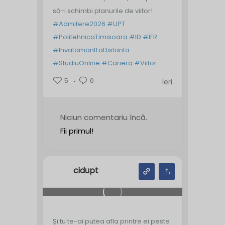
să-i schimbi planurile de viitor!
#Admitere2026
#UPT
#PolitehnicaTimisoara
#ID
#IFR
#InvatamantLaDistanta
#StudiuOnline
#Cariera
#Viitor
5
0
Ieri
Niciun comentariu încă.
Fii primul!
cidupt
Și tu te-ai putea afla printre ei peste