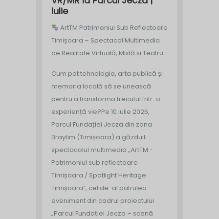
VR/MR la Parcul Jecza |
Iulie
ArtTM Patrimoniul Sub Reflectoare
Timișoara – Spectacol Multimedia
de Realitate Virtuală, Mixtă și Teatru
Cum pot tehnologia, arta publică și
memoria locală să se unească
pentru a transforma trecutul într-o
experiență vie?
Pe 10 iulie 2026,
Parcul Fundației Jecza din zona
Braytim (Timișoara) a găzduit
spectacolul multimedia „ArtTM -
Patrimoniul sub reflectoare
Timișoara / Spotlight Heritage
Timișoara”, cel de-al patrulea
eveniment din cadrul proiectului
„Parcul Fundației Jecza – scenă