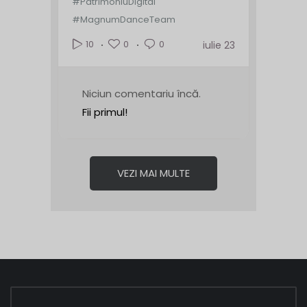
#PatrimoniuDigital
#MagnumDanceTeam
0
0
10
iulie 23
Niciun comentariu încă.
Fii primul!
VEZI MAI MULTE