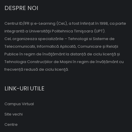
DESPRE NOI
Centrul ID/IFR și e-Learning (CeL), a fost înființat în 1998, ca parte
integrantă a Universităţii Politehnica Timişoara (UPT).
CeL organizeaza specializările – Tehnologii si Sisteme de
Telecomunicatii, Informatică Aplicată, Comunicare și Relații
Publice în regim de învăţământ la distanță de ciclu licenţă și
Tehnologia Construcțiilor de Mașini în regim de învățământ cu
frecvență redusă de ciclu licenţă.
LINK-URI UTILE
Campus Virtual
Site vechi
Centre