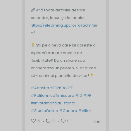
Află toate detaliile despre
calendar, locuri și dosar aici:
https://elearning.upt.ro/ro/admiter
e/
Știi pe cineva care își dorește o
diplomă dar are nevoie de
flexibilitate? Dă un share sau
etichetează un prieten, s-ar putea
să-i schimbi planurile de viitor!
#Admitere2026
#UPT
#PolitehnicaTimisoara
#ID
#IFR
#InvatamantLaDistanta
#StudiuOnline
#Cariera
#Viitor
6
0
0
Ieri