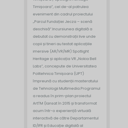
Timișoara”, cel de-al patrulea
eveniment din cadrul proiectului
„Parcul Fundației Jecza – scenă
deschisă”.
Incursiunea digitală a
debutat cu demonstrații live unde
copii și tineri au testat aplicațiile
imersive (AR/VR/MR) Spotlight
Heritage și aplicația VR „Nokia Bell
Labs”, concepute de Universitatea
Politehnica Timișoara (UPT)
împreună cu studenții masteratului
de Tehnologii Multimedia.
Programul
a readus în prim-plan proiectul
ArtTM (lansat în 2015 și transformat
acum într-o experiență virtuală
interactivă de către Departamentul
ID/IFR și Educație digitală al