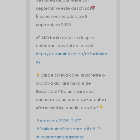
Sesiunea de admitere din
septembrie este deschisă!
Înscrieri online până pe 8
septembrie 2026.
Află toate detaliile despre
calendar, locuri și dosar aici:
https://elearning.upt.ro/ro/admiter
e/
Știi pe cineva care își dorește o
diplomă dar are nevoie de
flexibilitate? Dă un share sau
etichetează un prieten, s-ar putea
să-i schimbi planurile de viitor!
#Admitere2026
#UPT
#PolitehnicaTimisoara
#ID
#IFR
#InvatamantLaDistanta