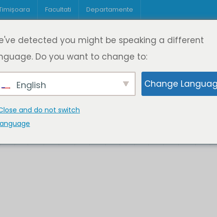
 Timișoara
Facultati
Departamente
Despre DeL
Educație
Educație
've detected you might be speaking a different
pagină
Cine suntem
Oferta de cursuri
Digitaliz
nguage. Do you want to change to:
Change Langua
English
Close and do not switch
language
K
L
M
N
O
P
Q
R
S
T
U
V
W
X