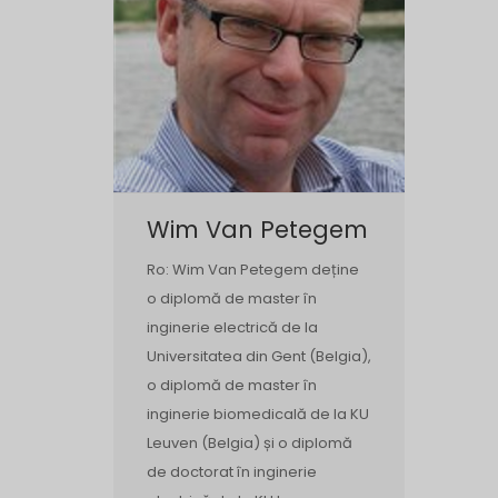
Wim Van Petegem
Ro: Wim Van Petegem deține
o diplomă de master în
inginerie electrică de la
Universitatea din Gent (Belgia),
o diplomă de master în
inginerie biomedicală de la KU
Leuven (Belgia) și o diplomă
de doctorat în inginerie