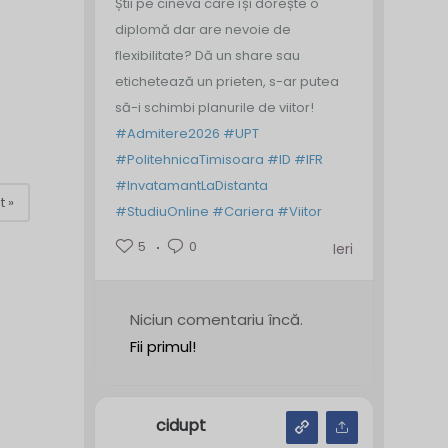
Știi pe cineva care își dorește o
diplomă dar are nevoie de
flexibilitate? Dă un share sau
etichetează un prieten, s-ar putea
să-i schimbi planurile de viitor!
#Admitere2026
#UPT
#PolitehnicaTimisoara
#ID
#IFR
#InvatamantLaDistanta
t »
#StudiuOnline
#Cariera
#Viitor
5
0
Ieri
Niciun comentariu încă.
Fii primul!
cidupt