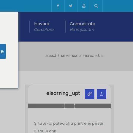
 digitală
Inovare
Comunitate
are
Cercetare
Ne implicăm
ge
ACASĂ
MEMBER&GUESTS
PAGINĂ 3
Y
Z
elearning_upt
Și tu te-ai putea afla printre ei peste
3 sau 4 ani!