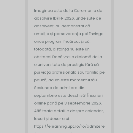
Imaginea este de la Ceremonia de
absolvire ID/IFR 2026, unde sute de
absolvenți au demonstrat că
ambiția și perseverența pot învinge
orice program încărcat și că,
totodată, distanța nu este un
obstacol.
Dacă vrei o diplomă de la
o universitate de prestigiu fără să
pui viața profesională sau familia pe
pauză, acum este momentul tău.
Sesiunea de admitere din
septembrie este deschisă!
Înscrieri
online până pe 8 septembrie 2026.
Află toate detaliile despre calendar,
locuri și dosar aici:
https://elearning.upt.ro/ro/admitere/