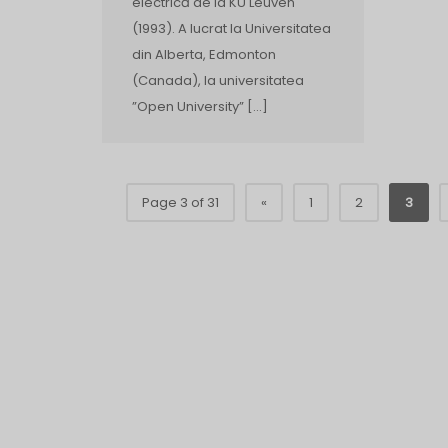
electrică de la KU Leuven
(1993). A lucrat la Universitatea
din Alberta, Edmonton
(Canada), la universitatea
”Open University” […]
Page 3 of 31
«
1
2
3