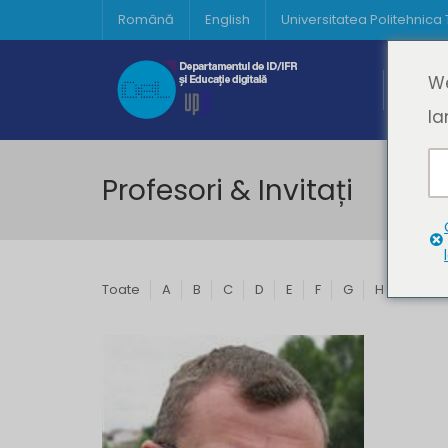
Română
English
Universitatea Politehnica
Acasă
We
Prima 
la
Profesori & Invitați
Toate
A
B
C
D
E
F
G
H
I
J