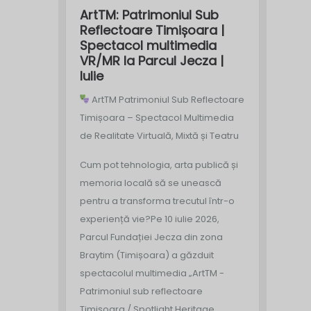
ArtTM: Patrimoniul Sub
Reflectoare Timișoara |
Spectacol multimedia
VR/MR la Parcul Jecza |
Iulie
ArtTM Patrimoniul Sub Reflectoare
Timișoara – Spectacol Multimedia
de Realitate Virtuală, Mixtă și Teatru
Cum pot tehnologia, arta publică și
memoria locală să se unească
pentru a transforma trecutul într-o
experiență vie?
Pe 10 iulie 2026,
Parcul Fundației Jecza din zona
Braytim (Timișoara) a găzduit
spectacolul multimedia „ArtTM -
Patrimoniul sub reflectoare
Timișoara / Spotlight Heritage