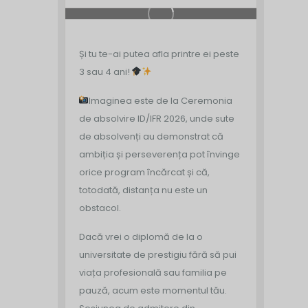
Și tu te-ai putea afla printre ei peste
3 sau 4 ani!
Imaginea este de la Ceremonia
de absolvire ID/IFR 2026, unde sute
de absolvenți au demonstrat că
ambiția și perseverența pot învinge
orice program încărcat și că,
totodată, distanța nu este un
obstacol.
Dacă vrei o diplomă de la o
universitate de prestigiu fără să pui
viața profesională sau familia pe
pauză, acum este momentul tău.