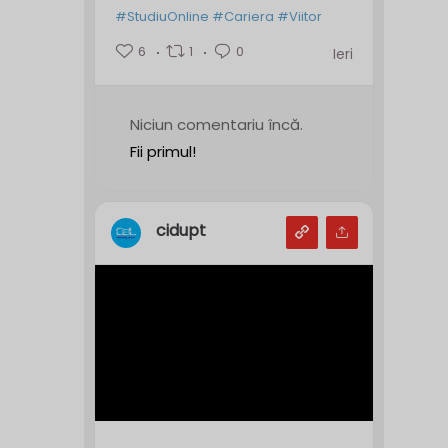
#StudiuOnline
#Cariera
#Viitor
6
1
0
Ieri
Niciun comentariu încă.
Fii primul!
cidupt