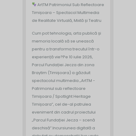
ArtTM Patrimoniul Sub Reflectoare
Timișoara – Spectacol Multimedia
de Realitate Virtuală, Mixtă și Teatru
Cum pot tehnologia, arta publică și
memoria locală să se unească
pentru a transforma trecutul într-o
experiență vie?
Pe 10 iulie 2026,
Parcul Fundației Jecza din zona
Braytim (Timișoara) a găzduit
spectacolul multimedia „ArtTM -
Patrimoniul sub reflectoare
Timișoara / Spotlight Heritage
Timișoara”, cel de-al patrulea
eveniment din cadrul proiectului
„Parcul Fundației Jecza – scenă
deschisă”.
Incursiunea digitală a
debutat cu demonstrații live unde