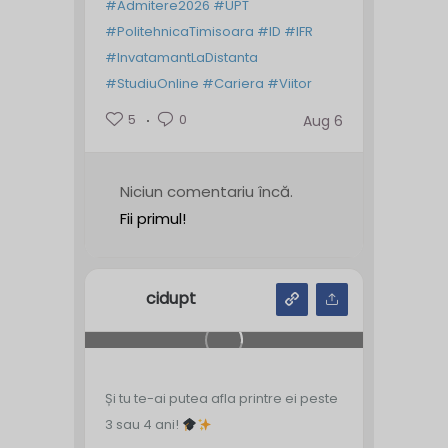
#Admitere2026
#UPT
#PolitehnicaTimisoara
#ID
#IFR
#InvatamantLaDistanta
#StudiuOnline
#Cariera
#Viitor
5
0
Aug 6
Niciun comentariu încă.
Fii primul!
cidupt
Și tu te-ai putea afla printre ei peste
3 sau 4 ani!