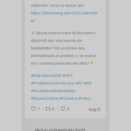
calendar, locuri și dosar aici:
https://elearning.upt.ro/ro/admiter
e/
Știi pe cineva care își dorește o
diplomă dar are nevoie de
flexibilitate? Dă un share sau
etichetează un prieten, s-ar putea
să-i schimbi planurile de viitor!
#Admitere2026
#UPT
#PolitehnicaTimisoara
#ID
#IFR
#InvatamantLaDistanta
#StudiuOnline
#Cariera
#Viitor
7
0
0
Aug 6
Niciun comentariu încă.