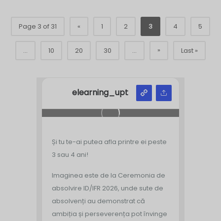
Page 3 of 31
«
1
2
3
4
5
»
...
10
20
30
...
Last »
elearning_upt
Și tu te-ai putea afla printre ei peste
3 sau 4 ani!
Imaginea este de la Ceremonia de
absolvire ID/IFR 2026, unde sute de
absolvenți au demonstrat că
ambiția și perseverența pot învinge