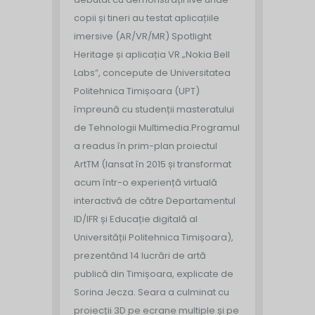
copii și tineri au testat aplicațiile
imersive (AR/VR/MR) Spotlight
Heritage și aplicația VR „Nokia Bell
Labs”, concepute de Universitatea
Politehnica Timișoara (UPT)
împreună cu studenții masteratului
de Tehnologii Multimedia.
Programul
a readus în prim-plan proiectul
ArtTM (lansat în 2015 și transformat
acum într-o experiență virtuală
interactivă de către Departamentul
ID/IFR și Educație digitală al
Universității Politehnica Timișoara),
prezentând 14 lucrări de artă
publică din Timișoara, explicate de
Sorina Jecza. Seara a culminat cu
proiecții 3D pe ecrane multiple și pe