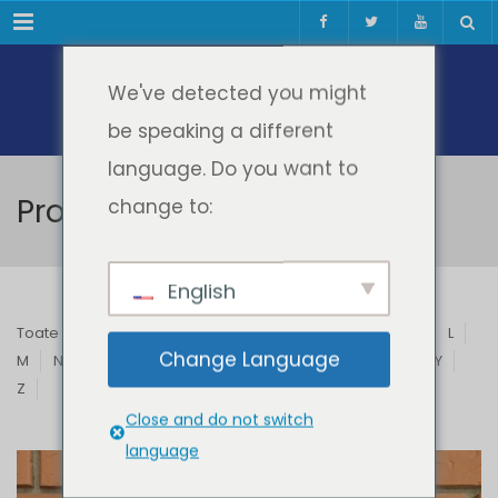
Meniul
We've detected you might
be speaking a different
language. Do you want to
Profesori & Invitați
change to:
English
Toate
A
B
C
D
E
F
G
H
I
J
K
L
Change Language
M
N
O
P
Q
R
S
T
U
V
W
X
Y
Z
Close and do not switch
language