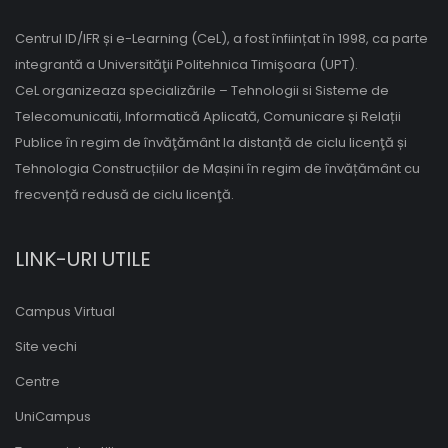
Centrul ID/IFR și e-Learning (CeL), a fost înființat în 1998, ca parte
integrantă a Universităţii Politehnica Timişoara (UPT).
CeL organizeaza specializările – Tehnologii si Sisteme de
Telecomunicatii, Informatică Aplicată, Comunicare și Relații
Publice în regim de învăţământ la distanță de ciclu licenţă și
Tehnologia Construcțiilor de Mașini în regim de învățământ cu
frecvență redusă de ciclu licenţă.
LINK-URI UTILE
Campus Virtual
Site vechi
Centre
UniCampus