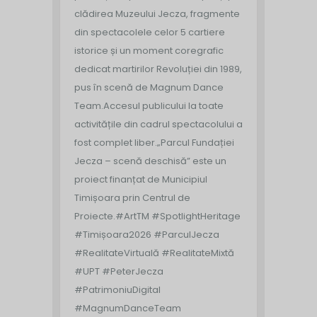
clădirea Muzeului Jecza, fragmente
din spectacolele celor 5 cartiere
istorice și un moment coregrafic
dedicat martirilor Revoluției din 1989,
pus în scenă de Magnum Dance
Team.
Accesul publicului la toate
activitățile din cadrul spectacolului a
fost complet liber.
„Parcul Fundației
Jecza – scenă deschisă” este un
proiect finanțat de Municipiul
Timișoara prin Centrul de
Proiecte.
#ArtTM #SpotlightHeritage
#Timișoara2026 #ParculJecza
#RealitateVirtuală #RealitateMixtă
#UPT #PeterJecza
#PatrimoniuDigital
#MagnumDanceTeam