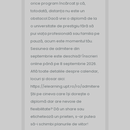
orice program încărcat și că,
totodată, distanța nu este un
obstacol.
Dacă vrei o diplomă de la
o universitate de prestigiu fără să
pui viața profesională sau familia pe
pauză, acum este momentul tău.
Sesiunea de admitere din
septembrie este deschisă!
Înscrieri
online până pe 8 septembrie 2026.
Află toate detaliile despre calendar,
locuri și dosar aici:
https://elearning.upt.ro/ro/admitere/
Știi pe cineva care își dorește o
diplomă dar are nevoie de
flexibilitate? Dă un share sau
etichetează un prieten, s-ar putea
să-i schimbi planurile de viitor!