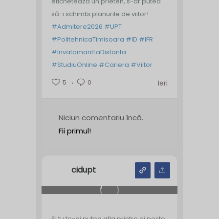
etichetează un prieten, s-ar putea
să-i schimbi planurile de viitor!
#Admitere2026
#UPT
#PolitehnicaTimisoara
#ID
#IFR
#InvatamantLaDistanta
#StudiuOnline
#Cariera
#Viitor
5
0
Ieri
Niciun comentariu încă.
Fii primul!
cidupt
Și tu te-ai putea afla printre ei peste