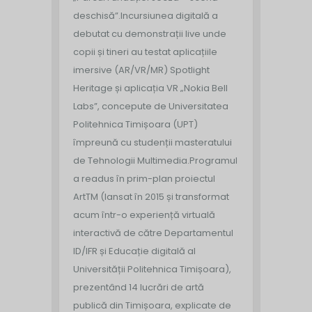
deschisă”.
Incursiunea digitală a
debutat cu demonstrații live unde
copii și tineri au testat aplicațiile
imersive (AR/VR/MR) Spotlight
Heritage și aplicația VR „Nokia Bell
Labs”, concepute de Universitatea
Politehnica Timișoara (UPT)
împreună cu studenții masteratului
de Tehnologii Multimedia.
Programul
a readus în prim-plan proiectul
ArtTM (lansat în 2015 și transformat
acum într-o experiență virtuală
interactivă de către Departamentul
ID/IFR și Educație digitală al
Universității Politehnica Timișoara),
prezentând 14 lucrări de artă
publică din Timișoara, explicate de