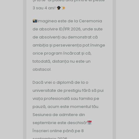
3 sau 4 ani!
Imaginea este de la Ceremonia
de absolvire ID/IFR 2026, unde sute
de absolvenți au demonstrat că
ambiția și perseverența pot învinge
orice program încărcat și că,
totodată, distanța nu este un
obstacol.
Dacă vrei o diplomă de la o
universitate de prestigiu fără să pui
viața profesională sau familia pe
pauză, acum este momentul tău.
Sesiunea de admitere din
septembrie este deschisă!
Înscrieri online până pe 8
septembrie 2026.