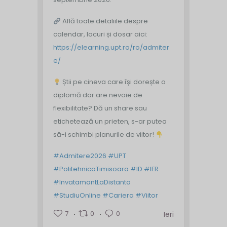
Află toate detaliile despre
calendar, locuri și dosar aici:
https://elearning.upt.ro/ro/admiter
e/
Știi pe cineva care își dorește o
diplomă dar are nevoie de
flexibilitate? Dă un share sau
etichetează un prieten, s-ar putea
să-i schimbi planurile de viitor!
#Admitere2026
#UPT
#PolitehnicaTimisoara
#ID
#IFR
#InvatamantLaDistanta
#StudiuOnline
#Cariera
#Viitor
7
0
0
Ieri