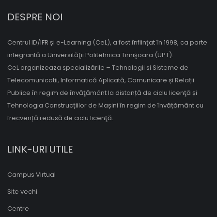
DESPRE NOI
Centrul ID/IFR și e-Learning (CeL), a fost înființat în 1998, ca parte
integrantă a Universităţii Politehnica Timişoara (UPT).
CeL organizeaza specializările – Tehnologii si Sisteme de
Telecomunicatii, Informatică Aplicată, Comunicare și Relații
Publice în regim de învăţământ la distanță de ciclu licenţă și
Tehnologia Construcțiilor de Mașini în regim de învățământ cu
frecvență redusă de ciclu licenţă.
LINK-URI UTILE
Campus Virtual
Site vechi
Centre