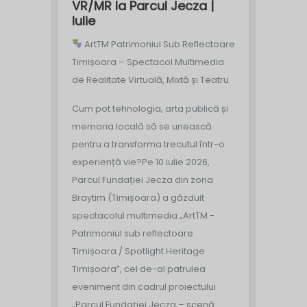
VR/MR la Parcul Jecza |
Iulie
ArtTM Patrimoniul Sub Reflectoare
Timișoara – Spectacol Multimedia
de Realitate Virtuală, Mixtă și Teatru
Cum pot tehnologia, arta publică și
memoria locală să se unească
pentru a transforma trecutul într-o
experiență vie?
Pe 10 iulie 2026,
Parcul Fundației Jecza din zona
Braytim (Timișoara) a găzduit
spectacolul multimedia „ArtTM -
Patrimoniul sub reflectoare
Timișoara / Spotlight Heritage
Timișoara”, cel de-al patrulea
eveniment din cadrul proiectului
„Parcul Fundației Jecza – scenă