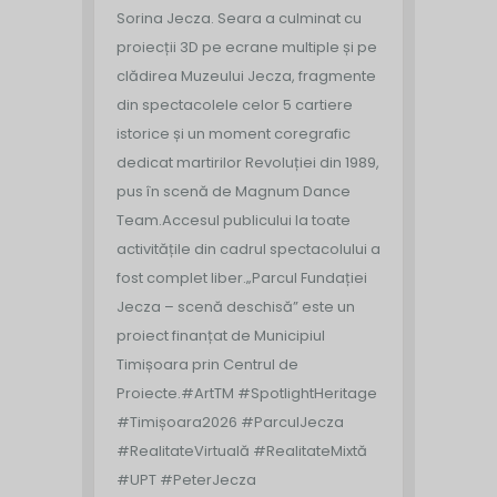
Sorina Jecza. Seara a culminat cu
proiecții 3D pe ecrane multiple și pe
clădirea Muzeului Jecza, fragmente
din spectacolele celor 5 cartiere
istorice și un moment coregrafic
dedicat martirilor Revoluției din 1989,
pus în scenă de Magnum Dance
Team.
Accesul publicului la toate
activitățile din cadrul spectacolului a
fost complet liber.
„Parcul Fundației
Jecza – scenă deschisă” este un
proiect finanțat de Municipiul
Timișoara prin Centrul de
Proiecte.
#ArtTM #SpotlightHeritage
#Timișoara2026 #ParculJecza
#RealitateVirtuală #RealitateMixtă
#UPT #PeterJecza