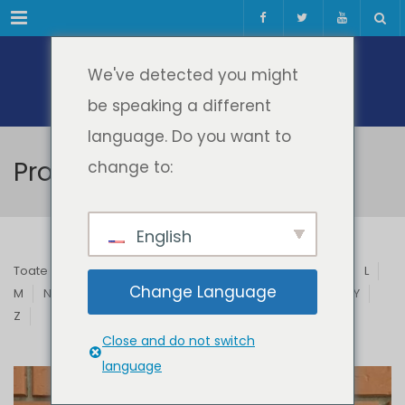
Meniul
We've detected you might
be speaking a different
language. Do you want to
Profesori & Invitați
change to:
English
Toate
A
B
C
D
E
F
G
H
I
J
K
L
Change Language
M
N
O
P
Q
R
S
T
U
V
W
X
Y
Z
Close and do not switch
language