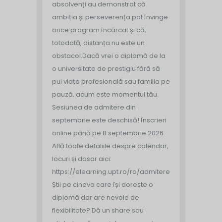
absolvenți au demonstrat că
ambiția și perseverența pot învinge
orice program încărcat și că,
totodată, distanța nu este un
obstacol.
Dacă vrei o diplomă de la
o universitate de prestigiu fără să
pui viața profesională sau familia pe
pauză, acum este momentul tău.
Sesiunea de admitere din
septembrie este deschisă!
Înscrieri
online până pe 8 septembrie 2026.
Află toate detaliile despre calendar,
locuri și dosar aici:
https://elearning.upt.ro/ro/admitere/
Știi pe cineva care își dorește o
diplomă dar are nevoie de
flexibilitate? Dă un share sau