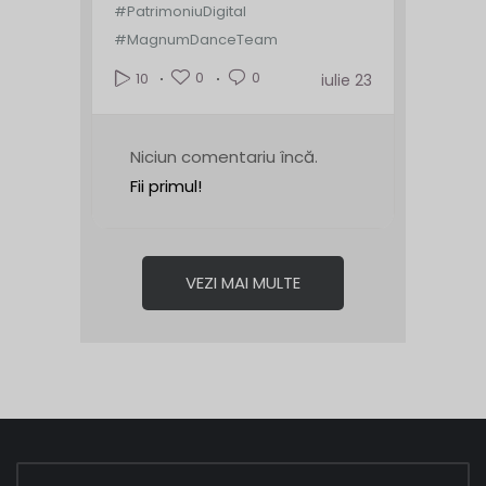
#PatrimoniuDigital
#MagnumDanceTeam
0
0
10
iulie 23
Niciun comentariu încă.
Fii primul!
VEZI MAI MULTE