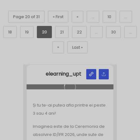
Page 20 of 31
« First
«
...
10
...
18
19
20
21
22
...
30
...
»
Last »
elearning_upt
Și tu te-ai putea afla printre ei peste
3 sau 4 ani!
Imaginea este de la Ceremonia de
absolvire ID/IFR 2026, unde sute de