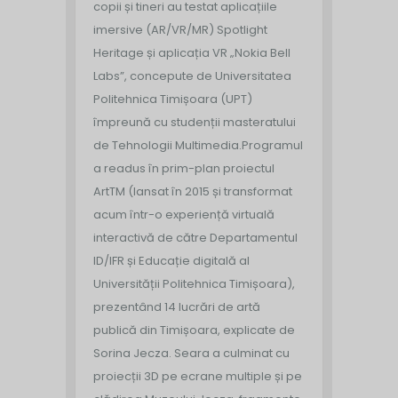
copii și tineri au testat aplicațiile
imersive (AR/VR/MR) Spotlight
Heritage și aplicația VR „Nokia Bell
Labs”, concepute de Universitatea
Politehnica Timișoara (UPT)
împreună cu studenții masteratului
de Tehnologii Multimedia.
Programul
a readus în prim-plan proiectul
ArtTM (lansat în 2015 și transformat
acum într-o experiență virtuală
interactivă de către Departamentul
ID/IFR și Educație digitală al
Universității Politehnica Timișoara),
prezentând 14 lucrări de artă
publică din Timișoara, explicate de
Sorina Jecza. Seara a culminat cu
proiecții 3D pe ecrane multiple și pe