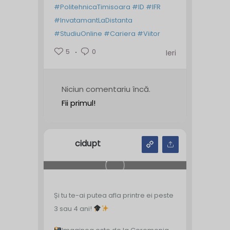
#PolitehnicaTimisoara
#ID
#IFR
#InvatamantLaDistanta
#StudiuOnline
#Cariera
#Viitor
5
0
Ieri
Niciun comentariu încă.
Fii primul!
cidupt
Și tu te-ai putea afla printre ei peste
3 sau 4 ani!