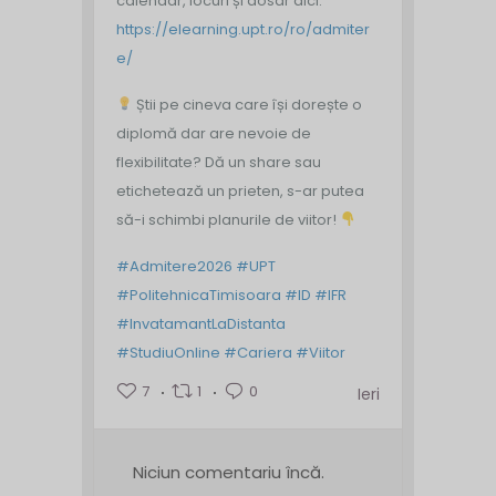
calendar, locuri și dosar aici:
https://elearning.upt.ro/ro/admiter
e/
Știi pe cineva care își dorește o
diplomă dar are nevoie de
flexibilitate? Dă un share sau
etichetează un prieten, s-ar putea
să-i schimbi planurile de viitor!
#Admitere2026
#UPT
#PolitehnicaTimisoara
#ID
#IFR
#InvatamantLaDistanta
#StudiuOnline
#Cariera
#Viitor
7
1
0
Ieri
Niciun comentariu încă.