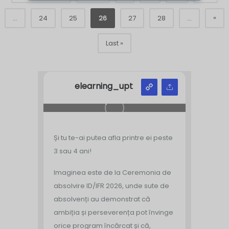
»
...
24
25
26
27
28
...
Last »
elearning_upt
Și tu te-ai putea afla printre ei peste
3 sau 4 ani!
Imaginea este de la Ceremonia de
absolvire ID/IFR 2026, unde sute de
absolvenți au demonstrat că
ambiția și perseverența pot învinge
orice program încărcat și că,