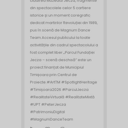
clădirea Muzeului Jecza, fragmente
din spectacolele celor 5 cartiere
istorice și un moment coregrafic
dedicat martirilor Revoluției din 1989,
pus în scenă de Magnum Dance
Team.
Accesul publicului la toate
activitățile din cadrul spectacolului a
fost complet liber.
„Parcul Fundației
Jecza – scenă deschisă” este un
proiect finanțat de Municipiul
Timișoara prin Centrul de
Proiecte.
#ArtTM #SpotlightHeritage
#Timișoara2026 #ParculJecza
#RealitateVirtuală #RealitateMixtă
#UPT #PeterJecza
#PatrimoniuDigital
#MagnumDanceTeam