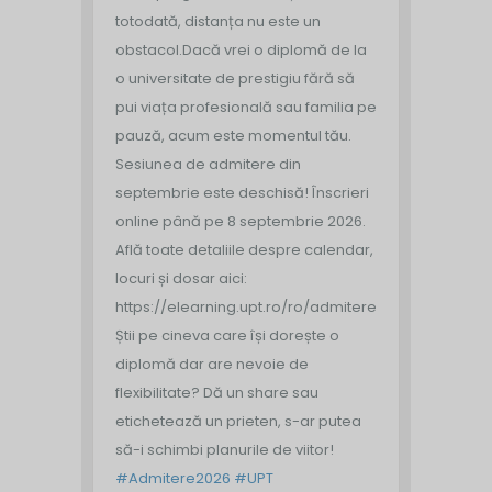
totodată, distanța nu este un
obstacol.
Dacă vrei o diplomă de la
o universitate de prestigiu fără să
pui viața profesională sau familia pe
pauză, acum este momentul tău.
Sesiunea de admitere din
septembrie este deschisă!
Înscrieri
online până pe 8 septembrie 2026.
Află toate detaliile despre calendar,
locuri și dosar aici:
https://elearning.upt.ro/ro/admitere/
Știi pe cineva care își dorește o
diplomă dar are nevoie de
flexibilitate? Dă un share sau
etichetează un prieten, s-ar putea
să-i schimbi planurile de viitor!
#Admitere2026
#UPT