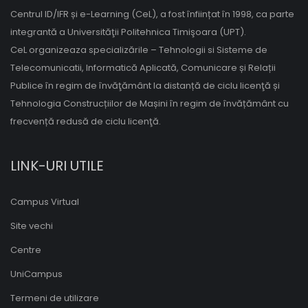
Centrul ID/IFR și e-Learning (CeL), a fost înființat în 1998, ca parte
integrantă a Universităţii Politehnica Timişoara (UPT).
CeL organizeaza specializările – Tehnologii si Sisteme de
Telecomunicatii, Informatică Aplicată, Comunicare și Relații
Publice în regim de învăţământ la distanță de ciclu licenţă și
Tehnologia Construcțiilor de Mașini în regim de învățământ cu
frecvență redusă de ciclu licenţă.
LINK-URI UTILE
Campus Virtual
Site vechi
Centre
UniCampus
Termeni de utilizare