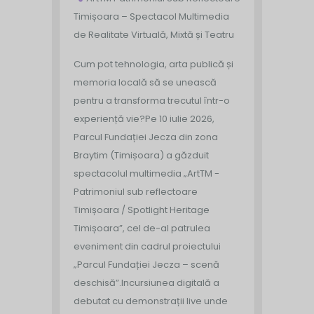
Timișoara – Spectacol Multimedia
de Realitate Virtuală, Mixtă și Teatru
Cum pot tehnologia, arta publică și
memoria locală să se unească
pentru a transforma trecutul într-o
experiență vie?
Pe 10 iulie 2026,
Parcul Fundației Jecza din zona
Braytim (Timișoara) a găzduit
spectacolul multimedia „ArtTM -
Patrimoniul sub reflectoare
Timișoara / Spotlight Heritage
Timișoara”, cel de-al patrulea
eveniment din cadrul proiectului
„Parcul Fundației Jecza – scenă
deschisă”.
Incursiunea digitală a
debutat cu demonstrații live unde