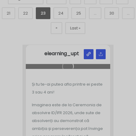
21
22
23
24
25
...
30
...
»
Last »
elearning_upt
Și tu te-ai putea afla printre ei peste
3 sau 4 ani!
Imaginea este de la Ceremonia de
absolvire ID/IFR 2026, unde sute de
absolvenți au demonstrat că
ambiția și perseverența pot învinge