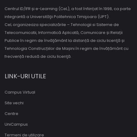
Centrul ID/IFR și e-Learning (CeL), a fost înființat în 1998, ca parte
integrantă a Universităţii Politehnica Timişoara (UPT).
CeL organizeaza specializările – Tehnologii si Sisteme de
Telecomunicatii, Informatică Aplicată, Comunicare și Relații
Publice în regim de învăţământ la distanță de ciclu licenţă și
Tehnologia Construcțiilor de Mașini în regim de învățământ cu
frecvență redusă de ciclu licenţă.
LINK-URI UTILE
Campus Virtual
Site vechi
Centre
UniCampus
Termeni de utilizare