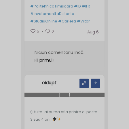
#PolitehnicaTimisoara
#ID
#IFR
#InvatamantLaDistanta
#StudiuOnline
#Cariera
#Viitor
5
0
Aug 6
Niciun comentariu încă.
Fii primul!
cidupt
Și tu te-ai putea afla printre ei peste
3 sau 4 ani!