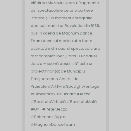
clădirea Muzeului Jecza, fragmente
din spectacolele celor 5 cartiere
istorice și un moment coregrafic
dedicat martirilor Revoluției din 1989,
pus în scenă de Magnum Dance
Team.
Accesul publicului la toate
activitățile din cadrul spectacolului a
fost complet liber.
„Parcul Fundației
Jecza – scenă deschisă” este un
proiect finanțat de Municipiul
Timișoara prin Centrul de
Proiecte.
#ArtTM #SpotlightHeritage
#Timișoara2026 #ParculJecza
#RealitateVirtuală #RealitateMixtă
#UPT #PeterJecza
#PatrimoniuDigital
#MagnumDanceTeam