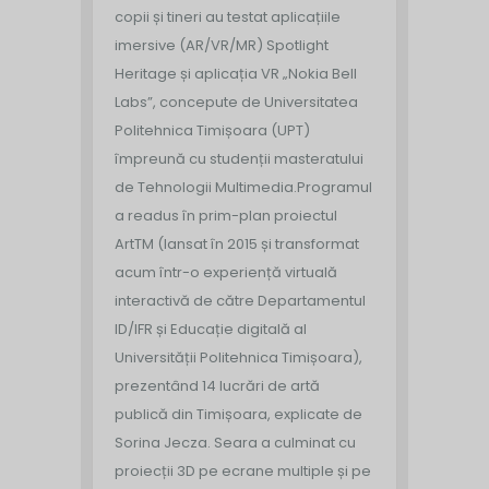
copii și tineri au testat aplicațiile
imersive (AR/VR/MR) Spotlight
Heritage și aplicația VR „Nokia Bell
Labs”, concepute de Universitatea
Politehnica Timișoara (UPT)
împreună cu studenții masteratului
de Tehnologii Multimedia.
Programul
a readus în prim-plan proiectul
ArtTM (lansat în 2015 și transformat
acum într-o experiență virtuală
interactivă de către Departamentul
ID/IFR și Educație digitală al
Universității Politehnica Timișoara),
prezentând 14 lucrări de artă
publică din Timișoara, explicate de
Sorina Jecza. Seara a culminat cu
proiecții 3D pe ecrane multiple și pe