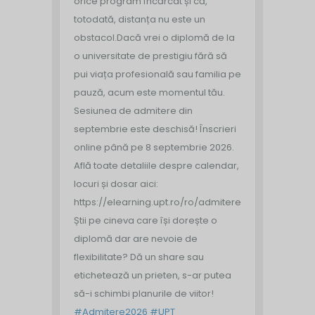
orice program încărcat și că,
totodată, distanța nu este un
obstacol.
Dacă vrei o diplomă de la
o universitate de prestigiu fără să
pui viața profesională sau familia pe
pauză, acum este momentul tău.
Sesiunea de admitere din
septembrie este deschisă!
Înscrieri
online până pe 8 septembrie 2026.
Află toate detaliile despre calendar,
locuri și dosar aici:
https://elearning.upt.ro/ro/admitere/
Știi pe cineva care își dorește o
diplomă dar are nevoie de
flexibilitate? Dă un share sau
etichetează un prieten, s-ar putea
să-i schimbi planurile de viitor!
#Admitere2026
#UPT