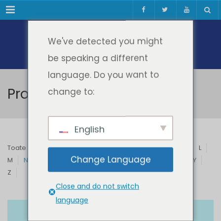
Meniul
We've detected you might
be speaking a different
language. Do you want to
Profesori & Invitați
change to:
English
Toate
A
B
C
D
E
F
G
H
I
J
K
L
Change Language
M
N
O
P
Q
R
S
T
U
V
W
X
Y
Z
Close and do not switch
language