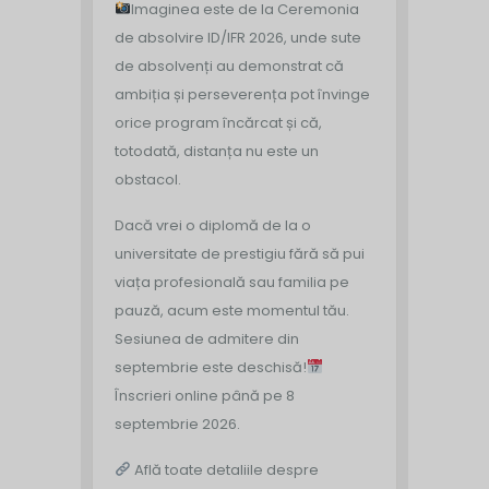
Imaginea este de la Ceremonia
de absolvire ID/IFR 2026, unde sute
de absolvenți au demonstrat că
ambiția și perseverența pot învinge
orice program încărcat și că,
totodată, distanța nu este un
obstacol.
Dacă vrei o diplomă de la o
universitate de prestigiu fără să pui
viața profesională sau familia pe
pauză, acum este momentul tău.
Sesiunea de admitere din
septembrie este deschisă!
Înscrieri online până pe 8
septembrie 2026.
Află toate detaliile despre