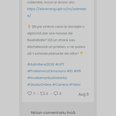
calendar, locuri și dosar aici:
https://elearning.upt.ro/ro/admiter
e/
Știi pe cineva care își dorește o
diplomă dar are nevoie de
flexibilitate? Dă un share sau
etichetează un prieten, s-ar putea
să-i schimbi planurile de viitor!
#Admitere2026
#UPT
#PolitehnicaTimisoara
#ID
#IFR
#InvatamantLaDistanta
#StudiuOnline
#Cariera
#Viitor
7
0
0
Aug 6
Niciun comentariu încă.