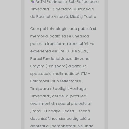
ArtTM Patrimoniul Sub Reflectoare
Timișoara – Spectacol Multimedia
de Realitate Virtuală, Mixtă și Teatru
Cum pot tehnologia, arta publică și
memoria locală să se unească
pentru a transforma trecutul într-o
experiență vie?
Pe 10 iulie 2026,
Parcul Fundației Jecza din zona
Braytim (Timișoara) a găzduit
spectacolul multimedia „ArtTM -
Patrimoniul sub reflectoare
Timișoara / Spotlight Heritage
Timișoara”, cel de-al patrulea
eveniment din cadrul proiectului
„Parcul Fundației Jecza – scenă
deschisă”.
Incursiunea digitală a
debutat cu demonstrații live unde