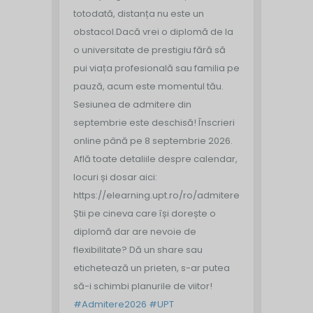
totodată, distanța nu este un
obstacol.
Dacă vrei o diplomă de la
o universitate de prestigiu fără să
pui viața profesională sau familia pe
pauză, acum este momentul tău.
Sesiunea de admitere din
septembrie este deschisă!
Înscrieri
online până pe 8 septembrie 2026.
Află toate detaliile despre calendar,
locuri și dosar aici:
https://elearning.upt.ro/ro/admitere/
Știi pe cineva care își dorește o
diplomă dar are nevoie de
flexibilitate? Dă un share sau
etichetează un prieten, s-ar putea
să-i schimbi planurile de viitor!
#Admitere2026
#UPT