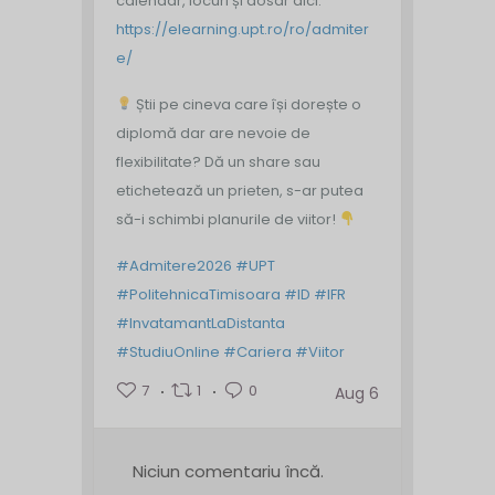
calendar, locuri și dosar aici:
https://elearning.upt.ro/ro/admiter
e/
Știi pe cineva care își dorește o
diplomă dar are nevoie de
flexibilitate? Dă un share sau
etichetează un prieten, s-ar putea
să-i schimbi planurile de viitor!
#Admitere2026
#UPT
#PolitehnicaTimisoara
#ID
#IFR
#InvatamantLaDistanta
#StudiuOnline
#Cariera
#Viitor
7
1
0
Aug 6
Niciun comentariu încă.