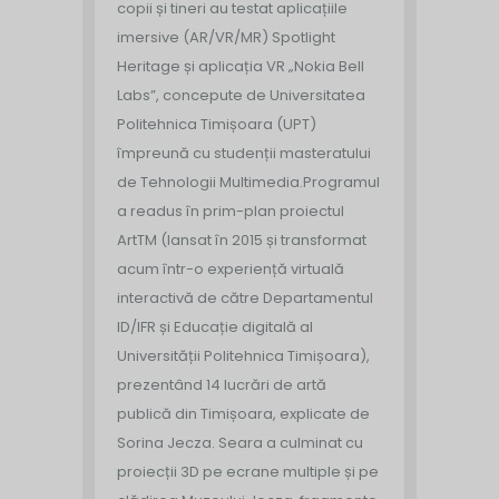
copii și tineri au testat aplicațiile
imersive (AR/VR/MR) Spotlight
Heritage și aplicația VR „Nokia Bell
Labs”, concepute de Universitatea
Politehnica Timișoara (UPT)
împreună cu studenții masteratului
de Tehnologii Multimedia.
Programul
a readus în prim-plan proiectul
ArtTM (lansat în 2015 și transformat
acum într-o experiență virtuală
interactivă de către Departamentul
ID/IFR și Educație digitală al
Universității Politehnica Timișoara),
prezentând 14 lucrări de artă
publică din Timișoara, explicate de
Sorina Jecza. Seara a culminat cu
proiecții 3D pe ecrane multiple și pe