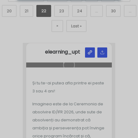
20
21
22
23
24
...
30
...
»
Last »
elearning_upt
Și tu te-ai putea afla printre ei peste
3 sau 4 ani!
Imaginea este de la Ceremonia de
absolvire ID/IFR 2026, unde sute de
absolvenți au demonstrat că
ambiția și perseverența pot învinge
orice program încărcat și că,