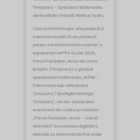
Timișoara – Spectacol Multimedia
de Realitate Virtuală, Mixtă și Teatru
Cum pot tehnologia, arta publică și
memoria locală să se unească
pentru a transforma trecutul într-o
experiență vie?
Pe 10 iulie 2026,
Parcul Fundației Jecza din zona
Braytim (Timișoara) a găzduit
spectacolul multimedia „ArtTM -
Patrimoniul sub reflectoare
Timișoara / Spotlight Heritage
Timișoara”, cel de-al patrulea
eveniment din cadrul proiectului
„Parcul Fundației Jecza – scenă
deschisă”.
Incursiunea digitală a
debutat cu demonstrații live unde