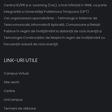
Centrul ID/IFR și e-Learning (CeL), a fost înființat în 1998, ca parte
integrantă a Universităţii Politehnica Timişoara (UPT).
CeL organizeaza specializările – Tehnologii si Sisteme de
Telecomunicatii, Informatică Aplicată, Comunicare și Relații
Publice în regim de învăţământ la distanță de ciclu licenţă și
Tehnologia Construcțiilor de Mașini în regim de învățământ cu
frecvență redusă de ciclu licenţă.
LINK-URI UTILE
Campus Virtual
Site vechi
Centre
UniCampus
Termeni de utilizare