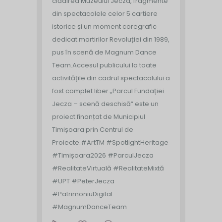
clădirea Muzeului Jecza, fragmente
din spectacolele celor 5 cartiere
istorice și un moment coregrafic
dedicat martirilor Revoluției din 1989,
pus în scenă de Magnum Dance
Team.
Accesul publicului la toate
activitățile din cadrul spectacolului a
fost complet liber.
„Parcul Fundației
Jecza – scenă deschisă” este un
proiect finanțat de Municipiul
Timișoara prin Centrul de
Proiecte.
#ArtTM #SpotlightHeritage
#Timișoara2026 #ParculJecza
#RealitateVirtuală #RealitateMixtă
#UPT #PeterJecza
#PatrimoniuDigital
#MagnumDanceTeam