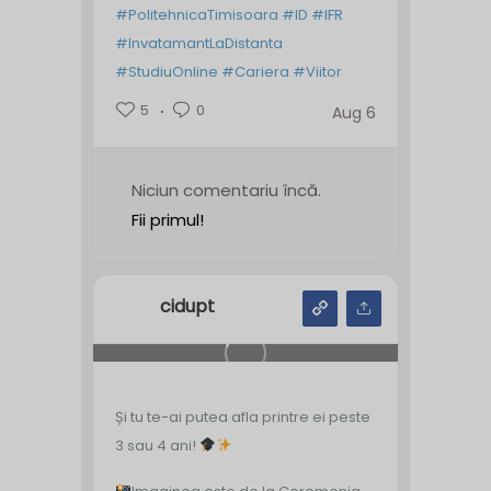
#PolitehnicaTimisoara
#ID
#IFR
#InvatamantLaDistanta
#StudiuOnline
#Cariera
#Viitor
5
0
Aug 6
Niciun comentariu încă.
Fii primul!
cidupt
Și tu te-ai putea afla printre ei peste
3 sau 4 ani!