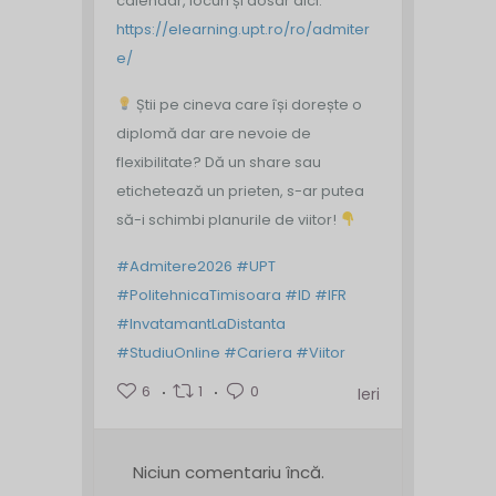
calendar, locuri și dosar aici:
https://elearning.upt.ro/ro/admiter
e/
Știi pe cineva care își dorește o
diplomă dar are nevoie de
flexibilitate? Dă un share sau
etichetează un prieten, s-ar putea
să-i schimbi planurile de viitor!
#Admitere2026
#UPT
#PolitehnicaTimisoara
#ID
#IFR
#InvatamantLaDistanta
#StudiuOnline
#Cariera
#Viitor
6
1
0
Ieri
Niciun comentariu încă.