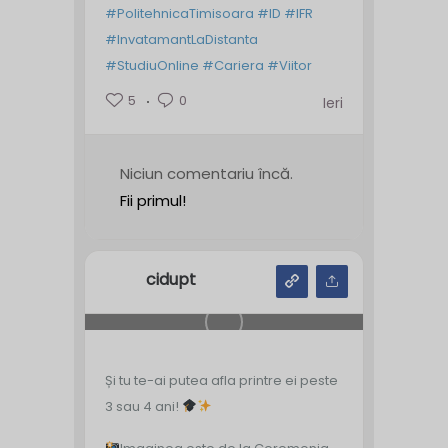
#PolitehnicaTimisoara
#ID
#IFR
#InvatamantLaDistanta
#StudiuOnline
#Cariera
#Viitor
5
0
Ieri
Niciun comentariu încă.
Fii primul!
cidupt
Și tu te-ai putea afla printre ei peste
3 sau 4 ani!