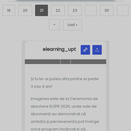
19
20
21
22
23
...
30
...
»
Last »
elearning_upt
Și tu te-ai putea afla printre ei peste
3 sau 4 ani!
Imaginea este de la Ceremonia de
absolvire ID/IFR 2026, unde sute de
absolvenți au demonstrat că
ambiția și perseverența pot învinge
orice program încărcat și că,