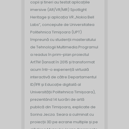
copii și tineri au testat aplicațiile
imersive (AR/VR/MR) Spotlight
Heritage și aplicația VR „Nokia Bell
Labs”, concepute de Universitatea
Politehnica Timișoara (UPT)
împreună cu studenții masteratului
de Tehnologii Multimedia.
Programul
a readus în prim-plan proiectul
ArtTM (lansat în 2015 și transformat
acum într-o experiență virtuală
interactivă de către Departamentul
ID/IFR și Educație digitală al
Universității Politehnica Timișoara),
prezentând 14 lucrări de artă
publică din Timișoara, explicate de
Sorina Jecza. Seara a culminat cu
proiecții 3D pe ecrane multiple și pe