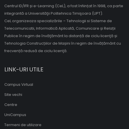
Centrul ID/IFR și e-Learning (CeL), a fost înființat în 1998, ca parte
integrantă a Universităţii Politehnica Timişoara (UPT).
CeL organizeaza specializările – Tehnologii si Sisteme de
Telecomunicatii, Informatică Aplicată, Comunicare și Relații
Publice în regim de învăţământ la distanță de ciclu licenţă și
Tehnologia Construcțiilor de Mașini în regim de învățământ cu
frecvență redusă de ciclu licenţă.
LINK-URI UTILE
Campus Virtual
Site vechi
Centre
UniCampus
Termeni de utilizare