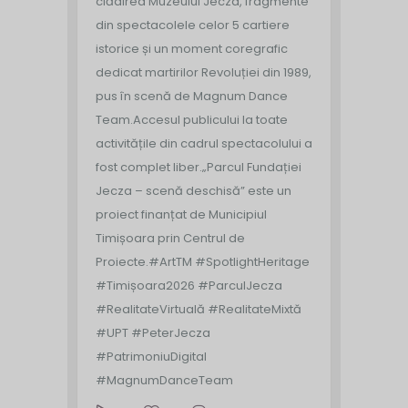
clădirea Muzeului Jecza, fragmente
din spectacolele celor 5 cartiere
istorice și un moment coregrafic
dedicat martirilor Revoluției din 1989,
pus în scenă de Magnum Dance
Team.
Accesul publicului la toate
activitățile din cadrul spectacolului a
fost complet liber.
„Parcul Fundației
Jecza – scenă deschisă” este un
proiect finanțat de Municipiul
Timișoara prin Centrul de
Proiecte.
#ArtTM #SpotlightHeritage
#Timișoara2026 #ParculJecza
#RealitateVirtuală #RealitateMixtă
#UPT #PeterJecza
#PatrimoniuDigital
#MagnumDanceTeam