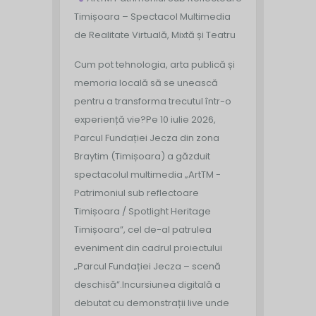
Timișoara – Spectacol Multimedia
de Realitate Virtuală, Mixtă și Teatru
Cum pot tehnologia, arta publică și
memoria locală să se unească
pentru a transforma trecutul într-o
experiență vie?
Pe 10 iulie 2026,
Parcul Fundației Jecza din zona
Braytim (Timișoara) a găzduit
spectacolul multimedia „ArtTM -
Patrimoniul sub reflectoare
Timișoara / Spotlight Heritage
Timișoara”, cel de-al patrulea
eveniment din cadrul proiectului
„Parcul Fundației Jecza – scenă
deschisă”.
Incursiunea digitală a
debutat cu demonstrații live unde