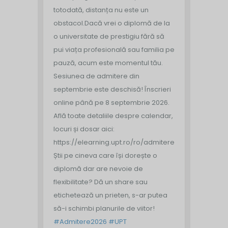
totodată, distanța nu este un
obstacol.
Dacă vrei o diplomă de la
o universitate de prestigiu fără să
pui viața profesională sau familia pe
pauză, acum este momentul tău.
Sesiunea de admitere din
septembrie este deschisă!
Înscrieri
online până pe 8 septembrie 2026.
Află toate detaliile despre calendar,
locuri și dosar aici:
https://elearning.upt.ro/ro/admitere/
Știi pe cineva care își dorește o
diplomă dar are nevoie de
flexibilitate? Dă un share sau
etichetează un prieten, s-ar putea
să-i schimbi planurile de viitor!
#Admitere2026
#UPT